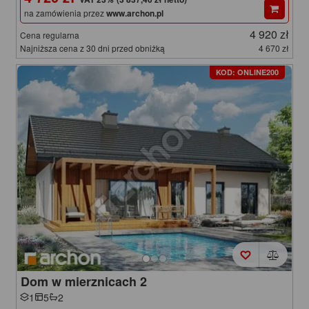
na zamówienia przez
www.archon.pl
4 920 zł
Cena regularna
Najniższa cena z 30 dni przed obniżką
4 670 zł
KOD: ONLINE200
Dom w mierznicach 2
1
5
2