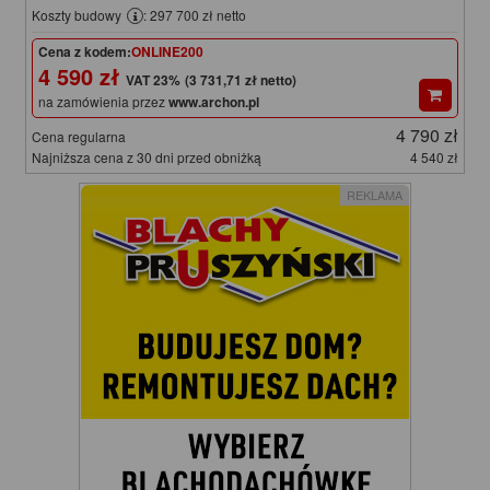
Koszty budowy
: 297 700 zł netto
Cena z kodem:
ONLINE200
4 590 zł
(3 731,71 zł netto)
na zamówienia przez
www.archon.pl
4 790 zł
Cena regularna
Najniższa cena z 30 dni przed obniżką
4 540 zł
REKLAMA