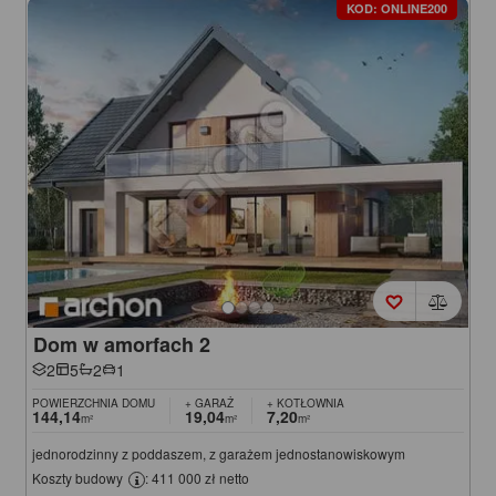
KOD: ONLINE200
Dom w amorfach 2
2
5
2
1
POWIERZCHNIA DOMU
+ GARAŻ
+ KOTŁOWNIA
144,14
19,04
7,20
m²
m²
m²
jednorodzinny z poddaszem, z garażem jednostanowiskowym
Koszty budowy
: 411 000 zł netto