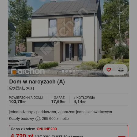
Dom w narcyzach (A)
2
5
2
1
POWIERZCHNIA DOMU
+ GARAŻ
+ KOTŁOWNIA
103,79
17,69
4,14
m²
m²
m²
jednorodzinny z poddaszem, z garażem jednostanowiskowym
Koszty budowy
: 265 600 zł netto
Cena z kodem:
ONLINE200
4 720 zł
(3 837,40 zł netto)