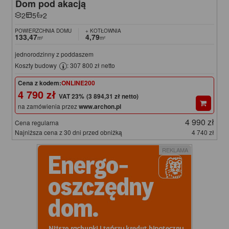
Dom pod akacją
2
5
2
POWIERZCHNIA DOMU
+ KOTŁOWNIA
133,47
4,79
m²
m²
jednorodzinny z poddaszem
Koszty budowy
: 307 800 zł netto
Cena z kodem:
ONLINE200
4 790 zł
(3 894,31 zł netto)
na zamówienia przez
www.archon.pl
4 990 zł
Cena regularna
Najniższa cena z 30 dni przed obniżką
4 740 zł
REKLAMA