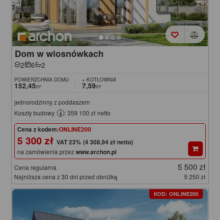
Dom w wiosnówkach
2
6
2
POWIERZCHNIA DOMU
+ KOTŁOWNIA
152,45
7,59
m²
m²
jednorodzinny z poddaszem
Koszty budowy
: 359 100 zł netto
Cena z kodem:
ONLINE200
5 300 zł
(4 308,94 zł netto)
na zamówienia przez
www.archon.pl
5 500 zł
Cena regularna
Najniższa cena z 30 dni przed obniżką
5 250 zł
KOD: ONLINE200