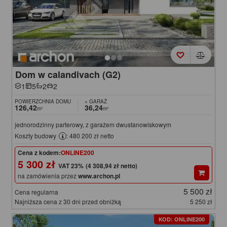
Dom w calandivach (G2)
1
5
2
2
POWIERZCHNIA DOMU
+ GARAŻ
126,42
36,24
m²
m²
jednorodzinny parterowy, z garażem dwustanowiskowym
Koszty budowy
: 480 200 zł netto
Cena z kodem:
ONLINE200
5 300 zł
(4 308,94 zł netto)
na zamówienia przez
www.archon.pl
5 500 zł
Cena regularna
Najniższa cena z 30 dni przed obniżką
5 250 zł
KOD: ONLINE200