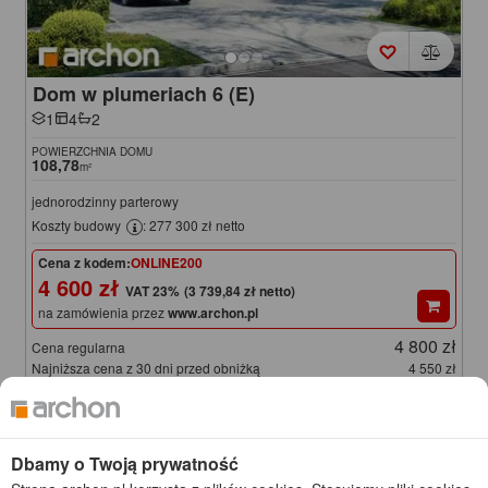
Dom w plumeriach 6 (E)
1
4
2
POWIERZCHNIA DOMU
108,78
m²
jednorodzinny parterowy
Koszty budowy
: 277 300 zł netto
Cena z kodem:
ONLINE200
4 600 zł
(3 739,84 zł netto)
na zamówienia przez
www.archon.pl
4 800 zł
Cena regularna
Najniższa cena z 30 dni przed obniżką
4 550 zł
KOD: ONLINE200
Dbamy o Twoją prywatność