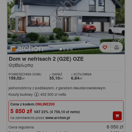
Dom w nefrisach 2 (G2E) OZE
2
6
2
2
POWIERZCHNIA DOMU
+ GARAŻ
+ KOTŁOWNIA
159,02
35,10
6,84
m²
m²
m²
jednorodzinny z poddaszem, z garażem dwustanowiskowym
Koszty budowy
: 402 500 zł netto
Cena z kodem:
ONLINE200
5 850 zł
(4 756,10 zł netto)
na zamówienia przez
www.archon.pl
6 050 zł
Cena regularna