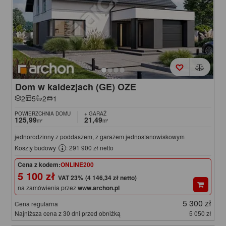
Dom w kaldezjach (GE) OZE
2
5
2
1
POWIERZCHNIA DOMU
+ GARAŻ
125,99
21,49
m²
m²
jednorodzinny z poddaszem, z garażem jednostanowiskowym
Koszty budowy
: 291 900 zł netto
Cena z kodem:
ONLINE200
5 100 zł
(4 146,34 zł netto)
na zamówienia przez
www.archon.pl
5 300 zł
Cena regularna
Najniższa cena z 30 dni przed obniżką
5 050 zł