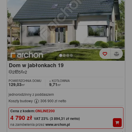
Dom w jabłonkach 19
2
5
2
POWIERZCHNIA DOMU
+ KOTŁOWNIA
129,03
9,71
m²
m²
jednorodzinny z poddaszem
Koszty budowy
: 306 900 zł netto
Cena z kodem:
ONLINE200
4 790 zł
(3 894,31 zł netto)
na zamówienia przez
www.archon.pl