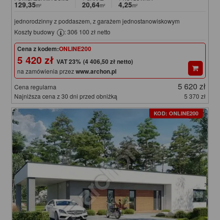
129,35
20,64
4,25
m²
m²
m²
jednorodzinny z poddaszem, z garażem jednostanowiskowym
Koszty budowy
: 306 100 zł netto
Cena z kodem:
ONLINE200
5 420 zł
(4 406,50 zł netto)
na zamówienia przez
www.archon.pl
5 620 zł
Cena regularna
Najniższa cena z 30 dni przed obniżką
5 370 zł
KOD: ONLINE200