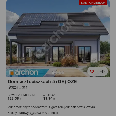
KOD: ONLINE200
Dom w złociszkach 5 (GE) OZE
2
5
2
1
POWIERZCHNIA DOMU
+ GARAŻ
128,38
19,94
m²
m²
jednorodzinny z poddaszem, z garażem jednostanowiskowym
Koszty budowy
: 303 700 zł netto