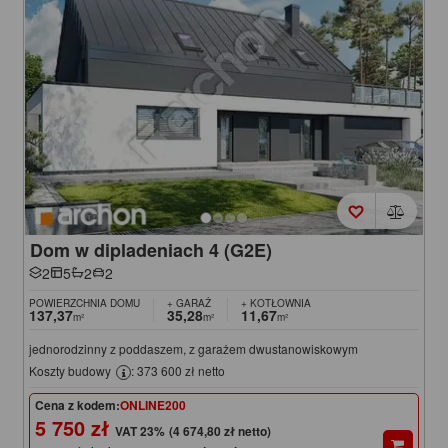
Dom w dipladeniach 4 (G2E)
2
5
2
2
POWIERZCHNIA DOMU
+ GARAŻ
+ KOTŁOWNIA
137,37
35,28
11,67
m²
m²
m²
jednorodzinny z poddaszem, z garażem dwustanowiskowym
Koszty budowy
: 373 600 zł netto
Cena z kodem:
ONLINE200
5 750 zł
(4 674,80 zł netto)