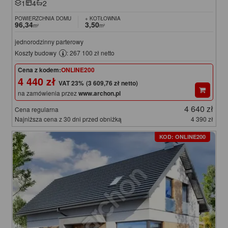
1
4
2
POWIERZCHNIA DOMU
+ KOTŁOWNIA
96,34
3,50
m²
m²
jednorodzinny parterowy
Koszty budowy
: 267 100 zł netto
Cena z kodem:
ONLINE200
4 440 zł
(3 609,76 zł netto)
na zamówienia przez
www.archon.pl
4 640 zł
Cena regularna
Najniższa cena z 30 dni przed obniżką
4 390 zł
KOD: ONLINE200