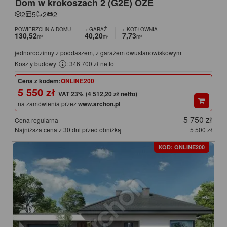
Dom w krokoszach 2 (G2E) OZE
2
5
2
2
POWIERZCHNIA DOMU
+ GARAŻ
+ KOTŁOWNIA
130,52
40,20
7,73
m²
m²
m²
jednorodzinny z poddaszem, z garażem dwustanowiskowym
Koszty budowy
: 346 700 zł netto
Cena z kodem:
ONLINE200
5 550 zł
(4 512,20 zł netto)
na zamówienia przez
www.archon.pl
5 750 zł
Cena regularna
Najniższa cena z 30 dni przed obniżką
5 500 zł
KOD: ONLINE200