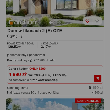
Dom w fikusach 2 (E) OZE
2
5
2
POWIERZCHNIA DOMU
+ KOTŁOWNIA
129,53
3,17
m²
m²
jednorodzinny z poddaszem
Koszty budowy
: 277 700 zł netto
Cena z kodem:
ONLINE200
4 990 zł
(4 056,91 zł netto)
na zamówienia przez
www.archon.pl
5 190 zł
Cena regularna
Najniższa cena z 30 dni przed obniżką
4 940 zł
KOD: ONLINE200