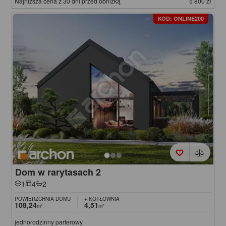
Najniższa cena z 30 dni przed obniżką
5 800 zł
KOD: ONLINE200
Dom w rarytasach 2
1
4
2
POWIERZCHNIA DOMU
+ KOTŁOWNIA
108,24
4,51
m²
m²
jednorodzinny parterowy