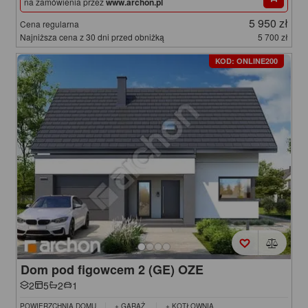
na zamówienia przez
www.archon.pl
5 950 zł
Cena regularna
Najniższa cena z 30 dni przed obniżką
5 700 zł
KOD: ONLINE200
Dom pod figowcem 2 (GE) OZE
2
5
2
1
POWIERZCHNIA DOMU
+ GARAŻ
+ KOTŁOWNIA