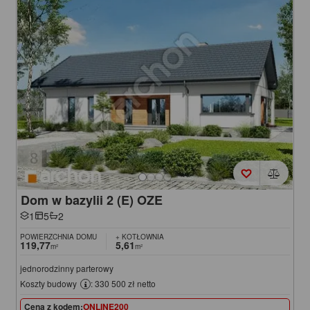
Dom w bazylii 2 (E) OZE
1
5
2
POWIERZCHNIA DOMU
+ KOTŁOWNIA
119,77
5,61
m²
m²
jednorodzinny parterowy
Koszty budowy
: 330 500 zł netto
Cena z kodem:
ONLINE200