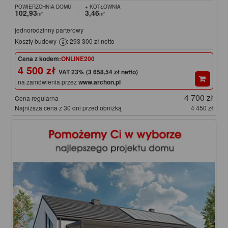
POWIERZCHNIA DOMU
+ KOTŁOWNIA
102,93
3,46
m²
m²
jednorodzinny parterowy
Koszty budowy
: 293 300 zł netto
Cena z kodem:
ONLINE200
4 500 zł
(3 658,54 zł netto)
na zamówienia przez
www.archon.pl
4 700 zł
Cena regularna
Najniższa cena z 30 dni przed obniżką
4 450 zł