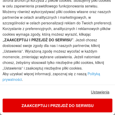
Strona archon.pl korzysta z plików cookies. Stosujemy pliki cookies
w celu zapewnienia prawidłowego funkcjonowania serwisu.
Możemy również wykorzystywać pliki cookies własne oraz naszych
partnerów w celach analitycznych i marketingowych, w
szczególności w celach personalizacji reklam do Twoich preferencji.
Korzystanie z preferencyjnych, analitycznych i reklamowych plików
cookies wymaga zgody, którą możesz wyrazić, klikając
„ZAAKCEPTUJ I PRZEJDŹ DO SERWISU”
. Jeżeli chcesz
dostosować swoje zgody dla nas i naszych partnerów, kliknij
„Ustawienia”. Wyrażoną zgodę możesz wycofać w każdym
momencie, zmieniając wybrane ustawienia. Jeżeli natomiast
Dom w błyskotkach (G2E) OZE
chcesz, żebyśmy stosowali tylko niezbędne pliki cookies, kliknij
1
4
3
2
„Ustawienia” i zaakceptuj niezbędne pliki cookies.
POWIERZCHNIA DOMU
+ GARAŻ
+ KOTŁOWNIA
Aby uzyskać więcej informacji, zapoznaj się z naszą
Polityką
118,17
36,44
7,28
m²
m²
m²
prywatności
.
jednorodzinny parterowy, z garażem dwustanowiskowym
Koszty budowy
: 404 900 zł netto
Ustawienia
Cena z kodem:
ONLINE200
5 500 zł
(4 471,54 zł netto)
ZAAKCEPTUJ I PRZEJDŹ DO SERWISU
na zamówienia przez
www.archon.pl