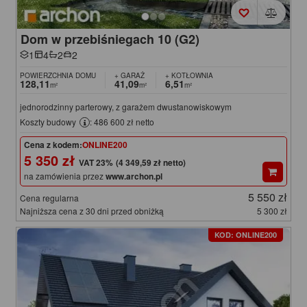
Dom w przebiśniegach 10 (G2)
1
4
2
2
POWIERZCHNIA DOMU
+ GARAŻ
+ KOTŁOWNIA
128,11
41,09
6,51
m²
m²
m²
jednorodzinny parterowy, z garażem dwustanowiskowym
Koszty budowy
: 486 600 zł netto
Cena z kodem:
ONLINE200
5 350 zł
(4 349,59 zł netto)
na zamówienia przez
www.archon.pl
5 550 zł
Cena regularna
Najniższa cena z 30 dni przed obniżką
5 300 zł
KOD: ONLINE200