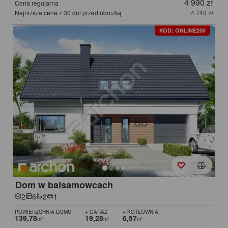
4 990 zł
Cena regularna
Najniższa cena z 30 dni przed obniżką
4 740 zł
KOD: ONLINE200
Dom w balsamowcach
2
6
2
1
POWIERZCHNIA DOMU
+ GARAŻ
+ KOTŁOWNIA
139,78
19,28
6,57
m²
m²
m²