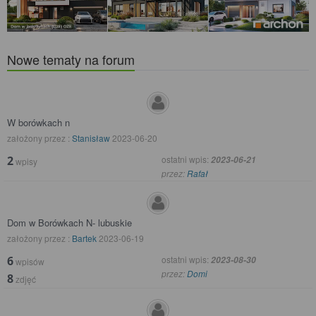
Nowe tematy na forum
W borówkach n
założony przez :
Stanisław
2023-06-20
2
ostatni wpis:
2023-06-21
wpisy
przez:
Rafał
Dom w Borówkach N- lubuskie
założony przez :
Bartek
2023-06-19
6
ostatni wpis:
2023-08-30
wpisów
przez:
Domi
8
zdjęć