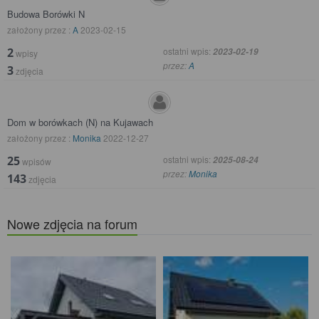
Budowa Borówki N
założony przez :
A
2023-02-15
2
ostatni wpis:
2023-02-19
wpisy
przez:
A
3
zdjęcia
Dom w borówkach (N) na Kujawach
założony przez :
Monika
2022-12-27
25
ostatni wpis:
2025-08-24
wpisów
przez:
Monika
143
zdjęcia
Nowe zdjęcia na forum