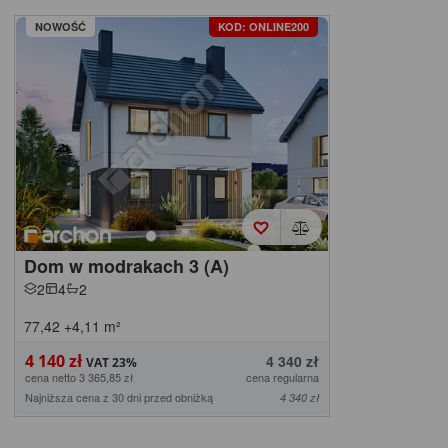
NOWOŚĆ
KOD: ONLINE200
Dom w modrakach 3 (A)
2
4
2
77,42
+4,11
m²
4 140 zł
4 340 zł
cena netto 3 365,85 zł
cena regularna
Najniższa cena z 30 dni przed obniżką
4 340 zł