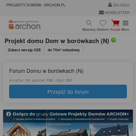
PROJEKTY DOMÓW - ARCHON.PL
ZALOGUJ
NEWSLETTER
Wyszukaj
Ulubione
Koszyk
Menu
Projekt domu
Dom w borówkach (N)
Zobacz wersję OZE
do 70m² zabudowy
Forum Domu w borówkach (N)
tematów:
| wpisów:
| zdjęć:
16
158
261
Przejdź do forum