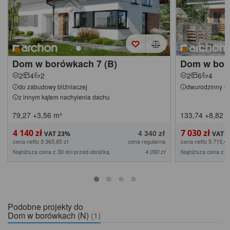
Dom w borówkach 7 (B)
Dom w bor
2
4
2
2
6
4
do zabudowy bliźniaczej
dwurodzinny
z innym kątem nachylenia dachu
79,27
+3,56
m²
133,74
+8,82
m
4 140 zł
7 030 zł
4 340 zł
cena netto 3 365,85 zł
cena regularna
cena netto 5 715,45
Najniższa cena z 30 dni przed obniżką
Najniższa cena z 3
4 090 zł
Podobne projekty do
Dom w borówkach (N)
(1)