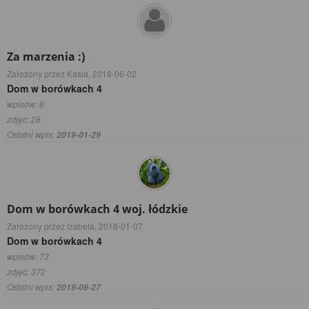
Za marzenia :)
Założony przez Kasia,
2018-06-02
Dom w borówkach 4
wpisów: 6
zdjęć: 28
Ostatni wpis:
2019-01-29
Dom w borówkach 4 woj. łódzkie
Założony przez Izabela,
2018-01-07
Dom w borówkach 4
wpisów: 73
zdjęć: 372
Ostatni wpis:
2019-09-27