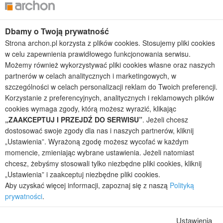
Projekty domów bliźniaczych
Projekty domów nowoczesnych
Dbamy o Twoją prywatność
Projekty domów parterowych
Strona archon.pl korzysta z plików cookies. Stosujemy pliki cookies
2026 © ARCHON+ Biuro Projektów - Tradycyjne i nowoczesne gotowe
w celu zapewnienia prawidłowego funkcjonowania serwisu.
projekty domów - autorska pracownia architektoniczna założona w 1990r.
Możemy również wykorzystywać pliki cookies własne oraz naszych
przez arch. Barbarę Mendel
partnerów w celach analitycznych i marketingowych, w
Z uwagi na ciągłe doskonalenie procesu powstawania projektów (zgodnie z
szczególności w celach personalizacji reklam do Twoich preferencji.
normą ISO 9001), prezentowane na stronie projekty domów mogą
Korzystanie z preferencyjnych, analitycznych i reklamowych plików
nieznacznie różnić się od dokumentacji technicznej.
cookies wymaga zgody, którą możesz wyrazić, klikając
Informujemy, iż w celu optymalizacji treści dostępnych w naszym sklepie,
„ZAAKCEPTUJ I PRZEJDŹ DO SERWISU”
. Jeżeli chcesz
dostosowania ich do Państwa indywidualnych potrzeb korzystamy z
dostosować swoje zgody dla nas i naszych partnerów, kliknij
informacji zapisanych za pomocą plików cookies na urządzeniach
„Ustawienia”. Wyrażoną zgodę możesz wycofać w każdym
końcowych użytkowników. Pliki cookies użytkownik może kontrolować za
momencie, zmieniając wybrane ustawienia. Jeżeli natomiast
pomocą ustawień swojej przeglądarki internetowej. Dalsze korzystanie z
naszego serwisu internetowego, bez zmiany ustawień przeglądarki
chcesz, żebyśmy stosowali tylko niezbędne pliki cookies, kliknij
internetowej oznacza, iż użytkownik akceptuje stosowanie plików cookies.
„Ustawienia” i zaakceptuj niezbędne pliki cookies.
Więcej informacji zawartych jest w polityce prywatności.
Aby uzyskać więcej informacji, zapoznaj się z naszą
Polityką
Polityka prywatności
Regulamin sklepu internetowego
prywatności
.
Reklamacje
Jak zmienić ustawienia cookies
Ustawienia