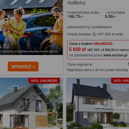
2
6
2
POWIERZCHNIA DOMU
+ KOTŁOWNIA
196,73
5,59
m²
m²
jednorodzinny z poddaszem
Koszty budowy
: 457 500 zł netto
Cena z kodem:
ONLINE200
5 650 zł
(4 593,50 zł netto)
na zamówienia przez
www.archon.pl
Cena regularna
SPRAWDŹ
Najniższa cena z 30 dni przed obniżką
KOD: ONLINE200
KOD: ONL