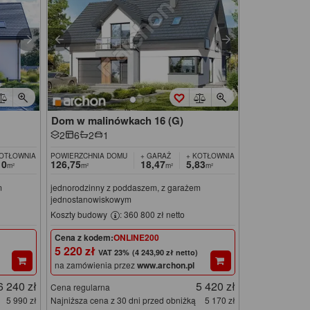
Dom w malinówkach 16 (G)
2
6
2
1
KOTŁOWNIA
POWIERZCHNIA DOMU
+ GARAŻ
+ KOTŁOWNIA
10
126,75
18,47
5,83
m²
m²
m²
m²
m
jednorodzinny z poddaszem, z garażem
jednostanowiskowym
Koszty budowy
: 360 800 zł netto
Cena z kodem:
ONLINE200
5 220 zł
(4 243,90 zł netto)
na zamówienia przez
www.archon.pl
6 240 zł
5 420 zł
Cena regularna
5 990 zł
Najniższa cena z 30 dni przed obniżką
5 170 zł