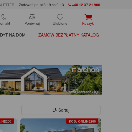
LETTER
Zadzwoń pn-pt 8-19 sb 9-13
+48 12 37 21 900
ontakt
Porównaj
Ulubione
Koszyk
DYT NA DOM
ZAMÓW BEZPŁATNY KATALOG
Sortuj
INE200
KOD: ONLINE200