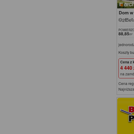
Dom w 
2
4
POWIERZC
88,85
m²
jednorod
Koszty b
Cena z 
4 440
na zamó
Cena reg
Najniższa