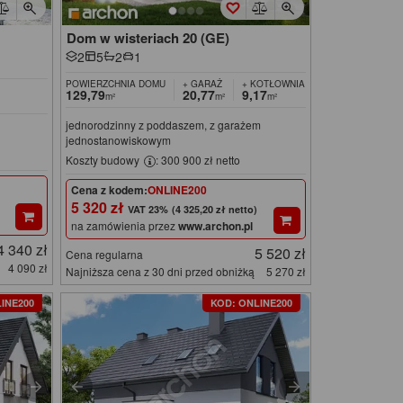
Dom w wisteriach 20 (GE)
2
5
2
1
POWIERZCHNIA DOMU
+ GARAŻ
+ KOTŁOWNIA
129,79
20,77
9,17
m²
m²
m²
jednorodzinny z poddaszem, z garażem
jednostanowiskowym
Koszty budowy
: 300 900 zł netto
Cena z kodem:
ONLINE200
5 320 zł
(4 325,20 zł netto)
na zamówienia przez
www.archon.pl
4 340 zł
5 520 zł
Cena regularna
4 090 zł
Najniższa cena z 30 dni przed obniżką
5 270 zł
INE200
KOD: ONLINE200