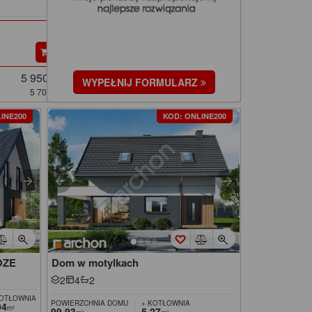
5 950 zł
WYPEŁNIJ FORMULARZ
5 700 zł
INE200
KOD: ONLINE200
OZE
Dom w motylkach
2
4
2
KOTŁOWNIA
POWIERZCHNIA DOMU
+ KOTŁOWNIA
04
m²
99,93
5,27