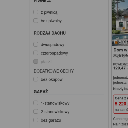
PIWNICA
z piwnicą
bez piwnicy
RODZAJ DACHU
dwuspadowy
Dom w 
czterospadowy
2
5
płaski
POWIERZC
129,47
m
DODATKOWE CECHY
jednorod
bez okapów
jednosta
Koszty b
GARAŻ
Cena z 
1-stanowiskowy
5 220
na zamó
2-stanowiskowy
Cena reg
bez garażu
Najniższa