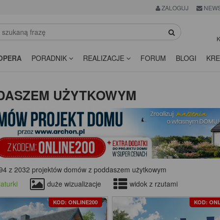
ZALOGUJ
NEWS
K
OPERA
PORADNIK
REALIZACJE
FORUM
BLOGI
KRE
DDASZEM UŻYTKOWYM
94 z 2032 projektów domów z poddaszem użytkowym
aturki
duże wizualizacje
widok z rzutami
KOD: ONLINE200
KOD: ONL