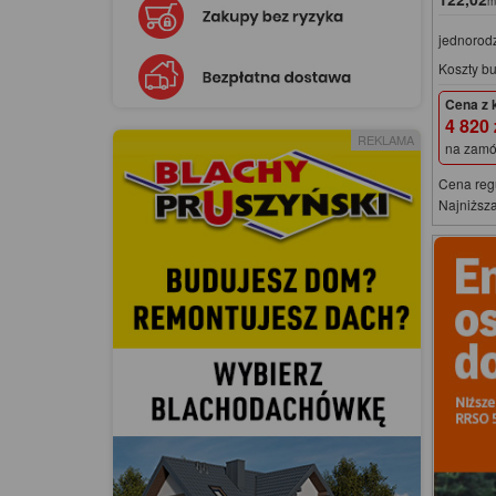
m
jednorod
Koszty b
Cena z 
4 820
REKLAMA
na zamó
Cena reg
Najniższa