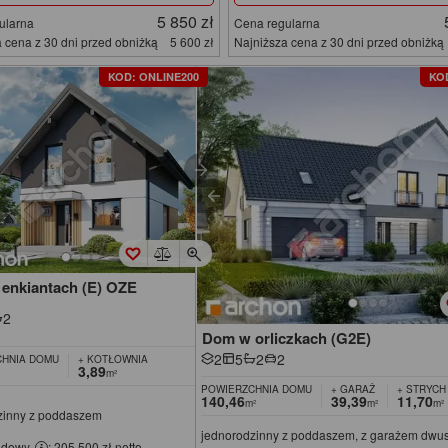
5 850 zł
ularna
Cena regularna
 cena z 30 dni przed obniżką
5 600 zł
Najniższa cena z 30 dni przed obniżką
KOD: ONLINE200
KO
enkiantach (E) OZE
2
Dom w orliczkach (G2E)
2
5
2
2
HNIA DOMU
+ KOTŁOWNIA
3,89
m²
POWIERZCHNIA DOMU
+ GARAŻ
+ STRYCH
140,46
39,39
11,70
m²
m²
m²
zinny z poddaszem
jednorodzinny z poddaszem, z garażem dw
udowy
: 205 500 zł netto