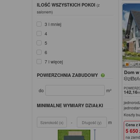
ILOŚĆ WSZYSTKICH POKOI
(z
salonem)
3 i mniej
4
5
6
7 i więcej
Dom w 
POWIERZCHNIA ZABUDOWY
2
6
POWIERZC
do
m²
142,16
m
jednorod
MINIMALNE WYMIARY DZIAŁKI
jednosta
Koszty b
-
m
Cena z 
5 650
na zamó