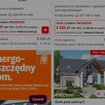
²
m²
jednorodzinny z poddaszem, z garaże
zinny z poddaszem
jednostanowiskowym
udowy
: 266 300 zł netto
Koszty budowy
: 247 100 zł netto
kodem:
ONLINE200
Cena z kodem:
ONLINE200
 zł
5 420 zł
(3 918,70 zł netto)
(4 406,50 zł netto)
wienia przez
www.archon.pl
na zamówienia przez
www.archon.pl
5 020 zł
ularna
Cena regularna
 cena z 30 dni przed obniżką
4 770 zł
Najniższa cena z 30 dni przed obniżką
REKLAMA
KOD: ONL
Dom pod soforą 3