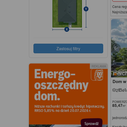
Cena reg
Najniższa
Zastosuj filtry
REKLAMA
Dom w 
2
4
POWIERZC
85,47
m²
jednorod
Koszty b