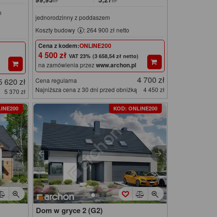
m²
m²
m
jednorodzinny z poddaszem
Koszty budowy
: 264 900 zł netto
Cena z kodem:
ONLINE200
4 500 zł
(3 658,54 zł netto)
na zamówienia przez
www.archon.pl
4 700 zł
5 620 zł
Cena regularna
Najniższa cena z 30 dni przed obniżką
4 450 zł
5 370 zł
INE200
KOD: ONLINE200
Dom w gryce 2 (G2)