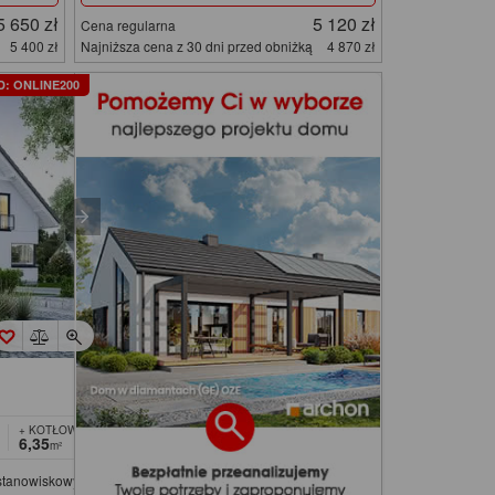
5 650 zł
5 120 zł
Cena regularna
5 400 zł
Najniższa cena z 30 dni przed obniżką
4 870 zł
D: ONLINE200
+ KOTŁOWNIA
6,35
m²
ustanowiskowym