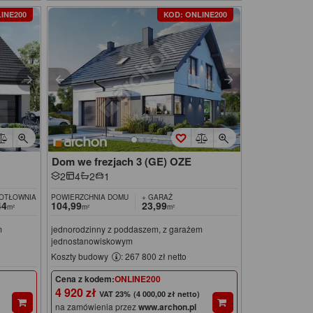
INE200
KOD: ONLINE200
)
Dom we frezjach 3 (GE) OZE
2
4
2
1
KOTŁOWNIA
POWIERZCHNIA DOMU
+ GARAŻ
44
104,99
23,99
m²
m²
m²
m
jednorodzinny z poddaszem, z garażem
jednostanowiskowym
Koszty budowy
: 267 800 zł netto
Cena z kodem:
ONLINE200
4 920 zł
(4 000,00 zł netto)
na zamówienia przez
www.archon.pl