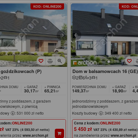
KOD: ONLINE200
KOD: ONL
goździkowcach (P)
Dom w balsamowcach 16 (GE
2
1
2
6
3
1
HNIA DOMU
+ GARAŻ
+ PIWNICA
POWIERZCHNIA DOMU
+ GARAŻ
+ 
30,17
65,21
149,37
18,90
4,
²
m²
m²
m²
m²
zinny z poddaszem, z garażem
jednorodzinny z poddaszem, z garaże
nowiskowym, z piwnicą
jednostanowiskowym
udowy
: 531 000 zł netto
Koszty budowy
: 349 400 zł netto
kodem:
ONLINE200
Cena z kodem:
ONLINE200
 zł
5 450 zł
(4 593,50 zł netto)
(4 430,89 zł netto)
wienia przez
www.archon.pl
na zamówienia przez
www.archon.pl