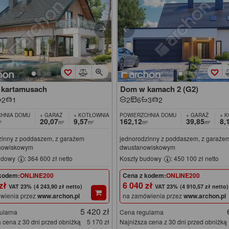
kartamusach
Dom w kamach 2 (G2)
2
1
2
6
3
2
HNIA DOMU
+ GARAŻ
+ KOTŁOWNIA
POWIERZCHNIA DOMU
+ GARAŻ
+ 
20,07
9,57
162,12
39,85
8,
²
m²
m²
m²
m²
zinny z poddaszem, z garażem
jednorodzinny z poddaszem, z garaże
nowiskowym
dwustanowiskowym
udowy
: 364 600 zł netto
Koszty budowy
: 450 100 zł netto
kodem:
ONLINE200
Cena z kodem:
ONLINE200
 zł
6 040 zł
(4 243,90 zł netto)
(4 910,57 zł netto)
wienia przez
www.archon.pl
na zamówienia przez
www.archon.pl
5 420 zł
ularna
Cena regularna
 cena z 30 dni przed obniżką
5 170 zł
Najniższa cena z 30 dni przed obniżką