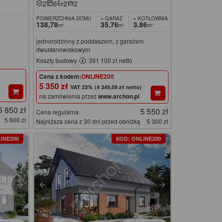
2
6
2
2
POWIERZCHNIA DOMU
+ GARAŻ
+ KOTŁOWNIA
138,78
35,76
3,86
m²
m²
m²
jednorodzinny z poddaszem, z garażem
dwustanowiskowym
Koszty budowy
: 391 100 zł netto
Cena z kodem:
ONLINE200
5 350 zł
(4 349,59 zł netto)
na zamówienia przez
www.archon.pl
5 850 zł
5 550 zł
Cena regularna
5 600 zł
Najniższa cena z 30 dni przed obniżką
5 300 zł
INE200
KOD: ONLINE200