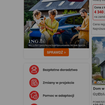
Cena z 
4 340
na zamó
Cena reg
Najniższa
SPRAWDŹ
Dom w 
2
5
POWIERZC
122,02