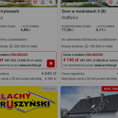
trytomach
Dom w modrakach 3 (B)
2
2
4
2
HNIA DOMU
+ KOTŁOWNIA
POWIERZCHNIA DOMU
+ KOTŁOWNIA
4,89
77,55
4,11
m²
m²
m²
zinny z poddaszem
do zabudowy bliźniaczej z poddaszem
udowy
: 235 300 zł netto
Koszty budowy
: 193 200 zł netto
kodem:
ONLINE200
Cena z kodem:
ONLINE200
 zł
4 140 zł
(3 609,76 zł netto)
(3 365,85 zł netto)
wienia przez
www.archon.pl
na zamówienia przez
www.archon.pl
4 640 zł
ularna
Cena regularna
 cena z 30 dni przed obniżką
4 390 zł
Najniższa cena z 30 dni przed obniżką
REKLAMA
KOD: ONL