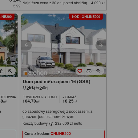
Najniższa cena z 30 dni przed obniżką
4 090 zł
5 990 zł
INE200
KOD: ONLINE200
Dom pod miłorzębem 16 (GSA)
2
4
2
1
KOTŁOWNIA
POWIERZCHNIA DOMU
+ GARAŻ
88
104,70
18,25
m²
m²
m²
m
do zabudowy szeregowej z poddaszem, z
garażem jednostanowiskowym
Koszty budowy
: 232 600 zł netto
Cena z kodem:
ONLINE200