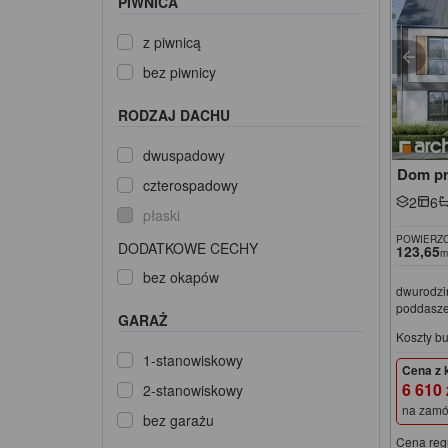
PIWNICA
z piwnicą
bez piwnicy
RODZAJ DACHU
dwuspadowy
Dom pr
czterospadowy
2
6
płaski
POWIERZC
DODATKOWE CECHY
123,65
m
bez okapów
dwurodzi
poddasz
GARAŻ
Koszty b
1-stanowiskowy
Cena z 
6 610
2-stanowiskowy
na zamó
bez garażu
Cena reg