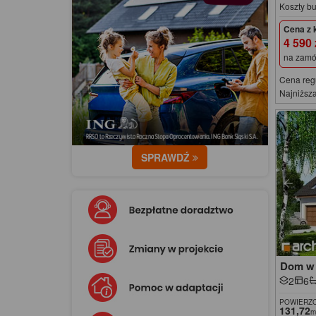
Koszty b
Cena z 
4 590
na zamó
Cena reg
Najniższa
SPRAWDŹ
Dom w 
2
6
POWIERZC
131,72
m