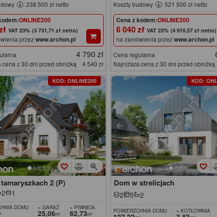
udowy
: 238 500 zł netto
Koszty budowy
: 521 500 zł netto
kodem:
ONLINE200
Cena z kodem:
ONLINE200
 zł
6 040 zł
(3 731,71 zł netto)
(4 910,57 zł netto)
wienia przez
www.archon.pl
na zamówienia przez
www.archon.pl
4 790 zł
ularna
Cena regularna
 cena z 30 dni przed obniżką
4 540 zł
Najniższa cena z 30 dni przed obniżką
KOD: ONLINE200
KOD: ONL
tamaryszkach 2 (P)
Dom w strelicjach
2
1
2
5
2
HNIA DOMU
+ GARAŻ
+ PIWNICA
POWIERZCHNIA DOMU
+ KOTŁOWNIA
25,06
62,73
²
m²
m²
127,22
3,83