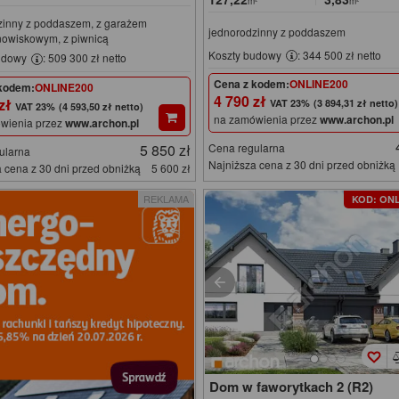
m²
m²
zinny z poddaszem, z garażem
jednorodzinny z poddaszem
nowiskowym, z piwnicą
Koszty budowy
: 344 500 zł netto
udowy
: 509 300 zł netto
Cena z kodem:
ONLINE200
kodem:
ONLINE200
4 790 zł
 zł
(3 894,31 zł netto)
(4 593,50 zł netto)
na zamówienia przez
www.archon.pl
wienia przez
www.archon.pl
5 850 zł
Cena regularna
ularna
Najniższa cena z 30 dni przed obniżką
 cena z 30 dni przed obniżką
5 600 zł
REKLAMA
KOD: ONL
Dom w faworytkach 2 (R2)