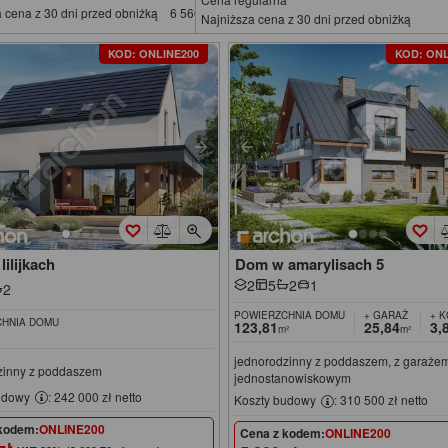
 cena z 30 dni przed obniżką
6 560 zł
Najniższa cena z 30 dni przed obniżką
KOD: ONLINE200
KOD: ONL
ilijkach
Dom w amarylisach 5
2
5
2
1
2
POWIERZCHNIA DOMU
+ GARAŻ
+ 
HNIA DOMU
123,81
25,84
3,
m²
m²
jednorodzinny z poddaszem, z garaże
zinny z poddaszem
jednostanowiskowym
udowy
: 242 000 zł netto
Koszty budowy
: 310 500 zł netto
kodem:
ONLINE200
Cena z kodem:
ONLINE200