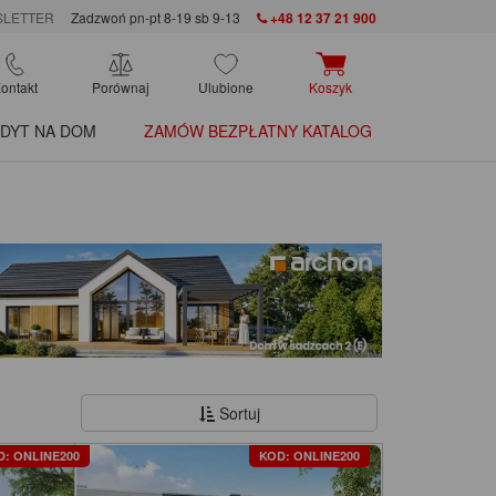
LETTER
Zadzwoń pn-pt 8-19 sb 9-13
+48 12 37 21 900
ontakt
Porównaj
Ulubione
Koszyk
DYT NA DOM
ZAMÓW BEZPŁATNY KATALOG
Sortuj
D: ONLINE200
KOD: ONLINE200