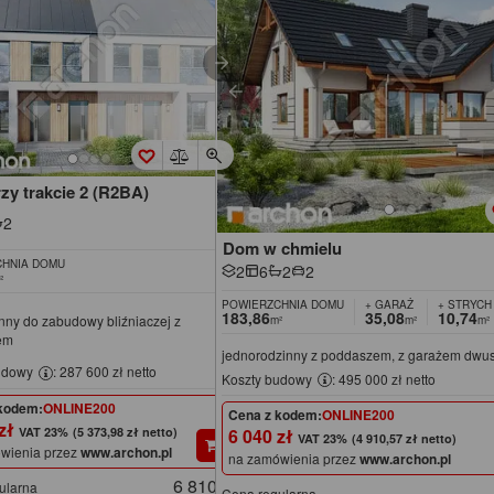
zy trakcie 2 (R2BA)
2
Dom w chmielu
HNIA DOMU
2
6
2
2
²
POWIERZCHNIA DOMU
+ GARAŻ
+ STRYCH
183,86
35,08
10,74
nny do zabudowy bliźniaczej z
m²
m²
m²
em
jednorodzinny z poddaszem, z garażem dw
udowy
: 287 600 zł netto
Koszty budowy
: 495 000 zł netto
kodem:
ONLINE200
Cena z kodem:
ONLINE200
 zł
(5 373,98 zł netto)
6 040 zł
(4 910,57 zł netto)
wienia przez
www.archon.pl
na zamówienia przez
www.archon.pl
6 810 zł
ularna
Cena regularna