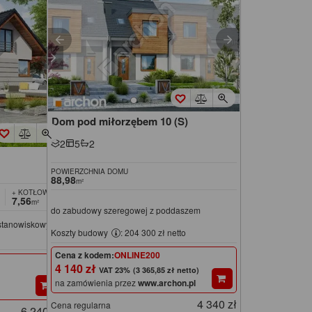
Dom pod miłorzębem 10 (S)
2
5
2
POWIERZCHNIA DOMU
88,98
m²
+ KOTŁOWNIA
7,56
m²
do zabudowy szeregowej z poddaszem
ustanowiskowym
Koszty budowy
: 204 300 zł netto
Cena z kodem:
ONLINE200
4 140 zł
(3 365,85 zł netto)
na zamówienia przez
www.archon.pl
4 340 zł
Cena regularna
6 240 zł