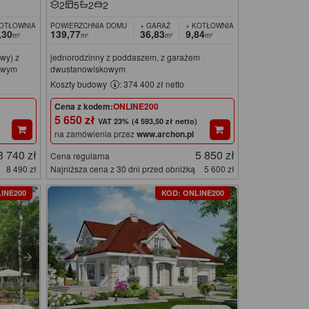
2
5
2
2
KOTŁOWNIA
POWIERZCHNIA DOMU
+ GARAŻ
+ KOTŁOWNIA
,30
139,77
36,83
9,84
m²
m²
m²
m²
wy) z
jednorodzinny z poddaszem, z garażem
owym
dwustanowiskowym
Koszty budowy
: 374 400 zł netto
Cena z kodem:
ONLINE200
5 650 zł
(4 593,50 zł netto)
na zamówienia przez
www.archon.pl
8 740 zł
5 850 zł
Cena regularna
8 490 zł
Najniższa cena z 30 dni przed obniżką
5 600 zł
INE200
KOD: ONLINE200