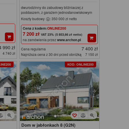
dwurodzinny do zabudowy bliźniaczej z
poddaszem, z garażem jednostanowiskowym
Koszty budowy
: 350 000 zł netto
Cena z kodem:
ONLINE200
7 200 zł
(5 853,66 zł netto)
na zamówienia przez
www.archon.pl
4 990 zł
7 400 zł
Cena regularna
4 740 zł
Najniższa cena z 30 dni przed obniżką
7 150 zł
INE200
KOD: ONLINE200
Dom w jabłonkach 8 (G2N)