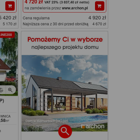
4 720 zł
(3 837,40 zł netto)
na zamówienia przez
www.archon.pl
5 420 zł
4 920 zł
Cena regularna
5 170 zł
Najniższa cena z 30 dni przed obniżką
4 670 zł
INE200
P)
IWNICA
,58
m²
m