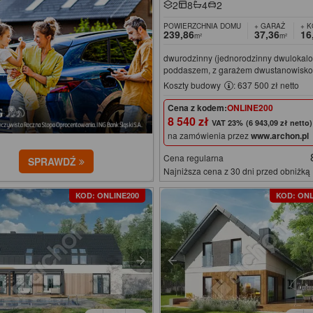
2
8
4
2
POWIERZCHNIA DOMU
+ GARAŻ
+ 
239,86
37,36
16
m²
m²
dwurodzinny (jednorodzinny dwulokalo
poddaszem, z garażem dwustanowisk
Koszty budowy
: 637 500 zł netto
Cena z kodem:
ONLINE200
8 540 zł
(6 943,09 zł netto)
na zamówienia przez
www.archon.pl
Cena regularna
SPRAWDŹ
Najniższa cena z 30 dni przed obniżką
KOD: ONLINE200
KOD: ONL