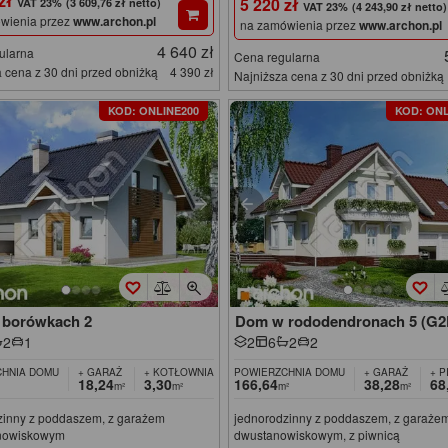
 zł
5 220 zł
(3 609,76 zł netto)
(4 243,90 zł netto)
wienia przez
www.archon.pl
na zamówienia przez
www.archon.pl
4 640 zł
ularna
Cena regularna
 cena z 30 dni przed obniżką
4 390 zł
Najniższa cena z 30 dni przed obniżką
KOD: ONLINE200
KOD: ONL
borówkach 2
Dom w rododendronach 5 (G2
2
1
2
6
2
2
HNIA DOMU
+ GARAŻ
+ KOTŁOWNIA
POWIERZCHNIA DOMU
+ GARAŻ
+ P
18,24
3,30
166,64
38,28
68
m²
m²
m²
m²
zinny z poddaszem, z garażem
jednorodzinny z poddaszem, z garaże
nowiskowym
dwustanowiskowym, z piwnicą