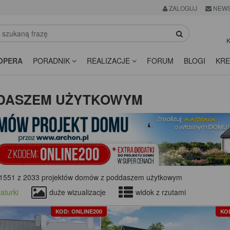
ZALOGUJ
NEWS
K
OPERA
PORADNIK
REALIZACJE
FORUM
BLOGI
KRE
DDASZEM UŻYTKOWYM
1551 z 2033 projektów domów z poddaszem użytkowym
aturki
duże wizualizacje
widok z rzutami
KOD: ONLINE200
KO