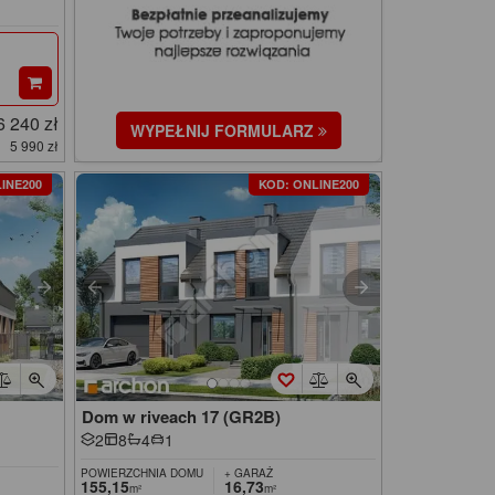
6 240 zł
WYPEŁNIJ FORMULARZ
5 990 zł
INE200
KOD: ONLINE200
Dom w riveach 17 (GR2B)
2
8
4
1
POWIERZCHNIA DOMU
+ GARAŻ
155,15
16,73
m²
m²