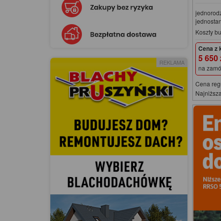
jednorod
jednosta
Koszty b
Cena z 
5 650
REKLAMA
na zamó
Cena reg
Najniższa