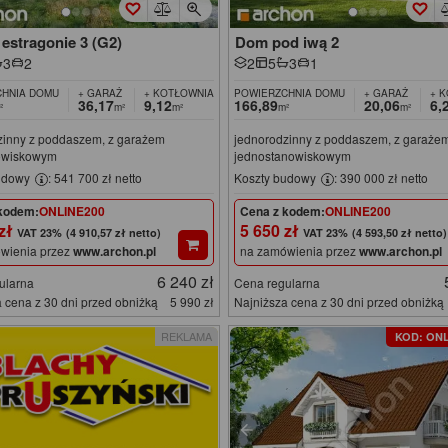
estragonie 3 (G2)
Dom pod iwą 2
3
2
2
5
3
1
HNIA DOMU
+ GARAŻ
+ KOTŁOWNIA
POWIERZCHNIA DOMU
+ GARAŻ
+ 
36,17
9,12
166,89
20,06
6,
²
m²
m²
m²
m²
zinny z poddaszem, z garażem
jednorodzinny z poddaszem, z garaże
owiskowym
jednostanowiskowym
udowy
: 541 700 zł netto
Koszty budowy
: 390 000 zł netto
kodem:
ONLINE200
Cena z kodem:
ONLINE200
 zł
5 650 zł
(4 910,57 zł netto)
(4 593,50 zł netto)
wienia przez
www.archon.pl
na zamówienia przez
www.archon.pl
6 240 zł
ularna
Cena regularna
 cena z 30 dni przed obniżką
5 990 zł
Najniższa cena z 30 dni przed obniżką
REKLAMA
KOD: ONL