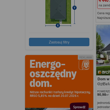
4 440
na zamó
Cena reg
Najniższa
Zastosuj filtry
REKLAMA
Dom w 
2
4
POWIERZC
90,98
m²
jednorod
jednosta