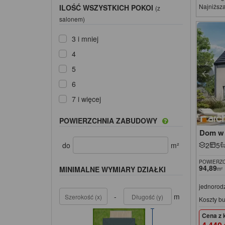
Najniższa
ILOŚĆ WSZYSTKICH POKOI
(z
salonem)
3 i mniej
4
5
6
7 i więcej
POWIERZCHNIA ZABUDOWY
Dom w l
2
5
do
m²
POWIERZC
94,89
MINIMALNE WYMIARY DZIAŁKI
m²
jednorod
-
m
Koszty b
Cena z 