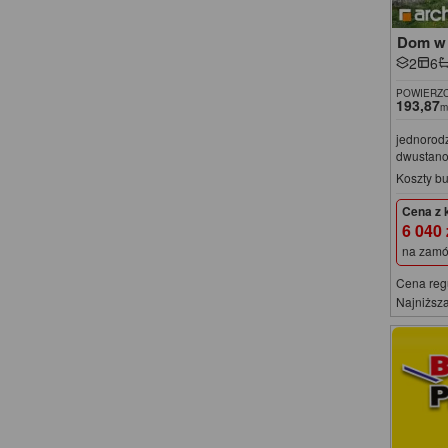
Dom w 
2
6
POWIERZC
193,87
m
jednorod
dwustan
Koszty b
Cena z 
6 040
na zamó
Cena reg
Najniższa