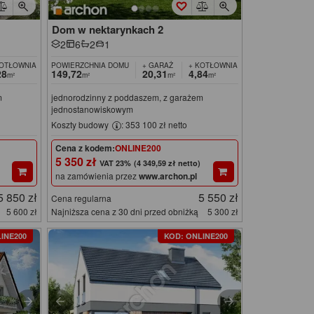
Dom w nektarynkach 2
2
6
2
1
KOTŁOWNIA
POWIERZCHNIA DOMU
+ GARAŻ
+ KOTŁOWNIA
28
149,72
20,31
4,84
m²
m²
m²
m²
m
jednorodzinny z poddaszem, z garażem
jednostanowiskowym
Koszty budowy
: 353 100 zł netto
Cena z kodem:
ONLINE200
5 350 zł
(4 349,59 zł netto)
na zamówienia przez
www.archon.pl
5 850 zł
5 550 zł
Cena regularna
5 600 zł
Najniższa cena z 30 dni przed obniżką
5 300 zł
INE200
KOD: ONLINE200