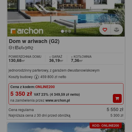
Dom w ariwach (G2)
1
4
3
2
POWIERZCHNIA DOMU
+ GARAŻ
+ KOTŁOWNIA
130,68
36,19
7,36
m²
m²
m²
jednorodzinny parterowy, z garażem dwustanowiskowym
Koszty budowy
: 459 800 zł netto
Cena z kodem:
ONLINE200
5 350 zł
(4 349,59 zł netto)
na zamówienia przez
www.archon.pl
5 550 zł
Cena regularna
Najniższa cena z 30 dni przed obniżką
5 300 zł
KOD: ONLINE200