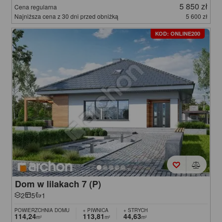
5 850 zł
Cena regularna
Najniższa cena z 30 dni przed obniżką
5 600 zł
KOD: ONLINE200
Dom w lilakach 7 (P)
2
5
1
POWIERZCHNIA DOMU
+ PIWNICA
+ STRYCH
114,24
113,81
44,63
m²
m²
m²