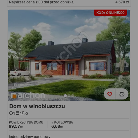
Najniższa cena z 30 dni przed obniżką
4 670 zł
KOD: ONLINE200
Dom w winobluszczu
1
4
2
POWIERZCHNIA DOMU
+ KOTŁOWNIA
99,57
6,68
m²
m²
jednorodzinny parterowy