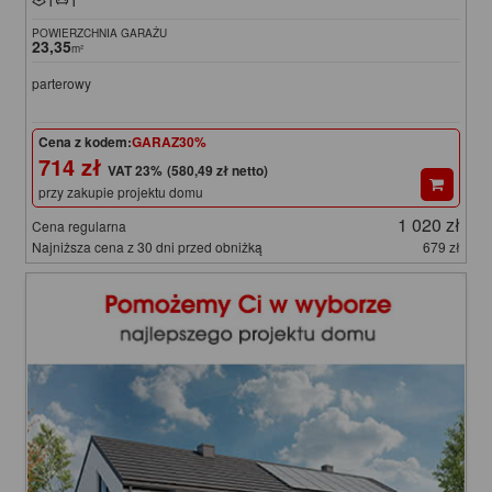
1
1
POWIERZCHNIA GARAŻU
23,35
m²
parterowy
Cena z kodem:
GARAZ30%
714 zł
(580,49 zł netto)
przy zakupie projektu domu
1 020 zł
Cena regularna
Najniższa cena z 30 dni przed obniżką
679 zł