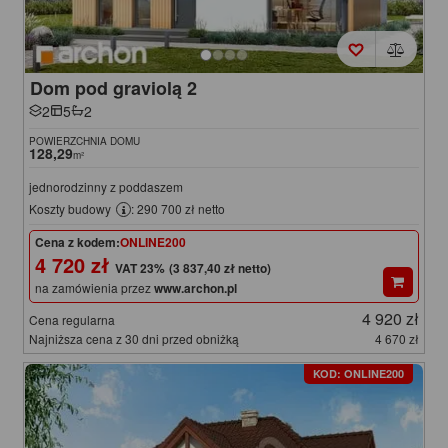
Dom pod graviolą 2
2
5
2
POWIERZCHNIA DOMU
128,29
m²
jednorodzinny z poddaszem
Koszty budowy
: 290 700 zł netto
Cena z kodem:
ONLINE200
4 720 zł
(3 837,40 zł netto)
na zamówienia przez
www.archon.pl
4 920 zł
Cena regularna
Najniższa cena z 30 dni przed obniżką
4 670 zł
KOD: ONLINE200