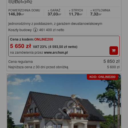
2
6
3
2
POWIERZCHNIA DOMU
+ GARAŻ
+ STRYCH
+ KOTŁOWNIA
146,39
37,03
11,70
7,32
m²
m²
m²
m²
jednorodzinny z poddaszem, z garażem dwustanowiskowym
Koszty budowy
: 461 400 zł netto
Cena z kodem:
ONLINE200
5 650 zł
(4 593,50 zł netto)
na zamówienia przez
www.archon.pl
5 850 zł
Cena regularna
Najniższa cena z 30 dni przed obniżką
5 600 zł
KOD: ONLINE200