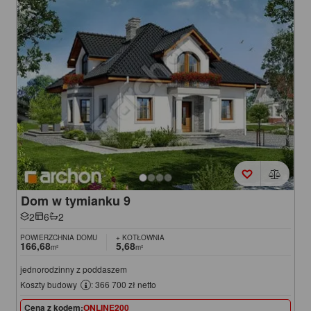
Dom w tymianku 9
2
6
2
POWIERZCHNIA DOMU
+ KOTŁOWNIA
166,68
5,68
m²
m²
jednorodzinny z poddaszem
Koszty budowy
: 366 700 zł netto
Cena z kodem:
ONLINE200