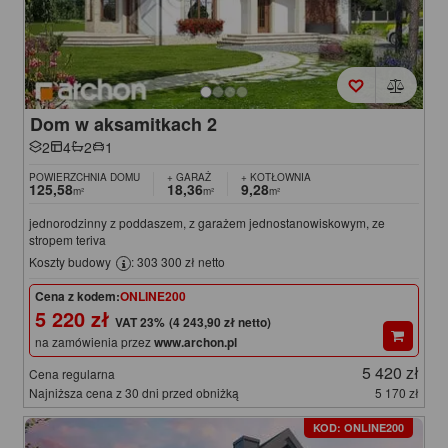
Dom w aksamitkach 2
2
4
2
1
POWIERZCHNIA DOMU
+ GARAŻ
+ KOTŁOWNIA
125,58
18,36
9,28
m²
m²
m²
jednorodzinny z poddaszem, z garażem jednostanowiskowym, ze
stropem teriva
Koszty budowy
: 303 300 zł netto
Cena z kodem:
ONLINE200
5 220 zł
(4 243,90 zł netto)
na zamówienia przez
www.archon.pl
5 420 zł
Cena regularna
Najniższa cena z 30 dni przed obniżką
5 170 zł
KOD: ONLINE200