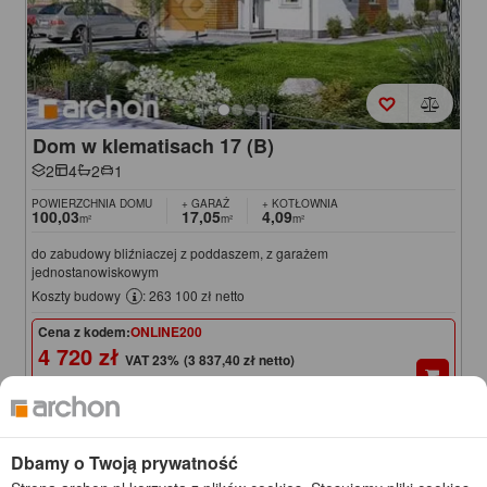
Dom w klematisach 17 (B)
2
4
2
1
POWIERZCHNIA DOMU
+ GARAŻ
+ KOTŁOWNIA
100,03
17,05
4,09
m²
m²
m²
do zabudowy bliźniaczej z poddaszem, z garażem
jednostanowiskowym
Koszty budowy
: 263 100 zł netto
Cena z kodem:
ONLINE200
4 720 zł
(3 837,40 zł netto)
na zamówienia przez
www.archon.pl
4 920 zł
Cena regularna
Najniższa cena z 30 dni przed obniżką
4 670 zł
Dbamy o Twoją prywatność
KOD: ONLINE200