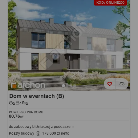
KOD: ONLINE200
Dom w everniach (B)
2
4
2
POWIERZCHNIA DOMU
80,76
m²
do zabudowy bliźniaczej z poddaszem
Koszty budowy
: 178 600 zł netto