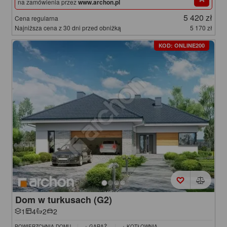
na zamówienia przez
www.archon.pl
5 420 zł
Cena regularna
Najniższa cena z 30 dni przed obniżką
5 170 zł
KOD: ONLINE200
Dom w turkusach (G2)
1
4
2
2
POWIERZCHNIA DOMU
+ GARAŻ
+ KOTŁOWNIA