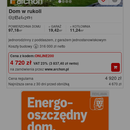
Dom w rukoli
2
4
2
1
POWIERZCHNIA DOMU
+ GARAŻ
+ KOTŁOWNIA
97,18
19,42
11,24
m²
m²
m²
jednorodzinny z poddaszem, z garażem jednostanowiskowym
Koszty budowy
: 316 000 zł netto
Cena z kodem:
ONLINE200
4 720 zł
(3 837,40 zł netto)
na zamówienia przez
www.archon.pl
4 920 zł
Cena regularna
Najniższa cena z 30 dni przed obniżką
4 670 zł
REKLAMA