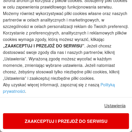
Strona archon.pl korzysta z plików cookies. Stosujemy pliki cookies
w celu zapewnienia prawidłowego funkcjonowania serwisu.
Możemy również wykorzystywać pliki cookies własne oraz naszych
partnerów w celach analitycznych i marketingowych, w
szczególności w celach personalizacji reklam do Twoich preferencji.
Korzystanie z preferencyjnych, analitycznych i reklamowych plików
cookies wymaga zgody, którą możesz wyrazić, klikając
„ZAAKCEPTUJ I PRZEJDŹ DO SERWISU”
. Jeżeli chcesz
dostosować swoje zgody dla nas i naszych partnerów, kliknij
„Ustawienia”. Wyrażoną zgodę możesz wycofać w każdym
momencie, zmieniając wybrane ustawienia. Jeżeli natomiast
chcesz, żebyśmy stosowali tylko niezbędne pliki cookies, kliknij
„Ustawienia” i zaakceptuj niezbędne pliki cookies.
Aby uzyskać więcej informacji, zapoznaj się z naszą
Polityką
Dom w malinówkach (E) OZE
prywatności
.
2
5
2
POWIERZCHNIA DOMU
+ KOTŁOWNIA
Ustawienia
114,36
4,45
m²
m²
jednorodzinny z poddaszem
ZAAKCEPTUJ I PRZEJDŹ DO SERWISU
Koszty budowy
: 260 400 zł netto
Cena z kodem:
ONLINE200