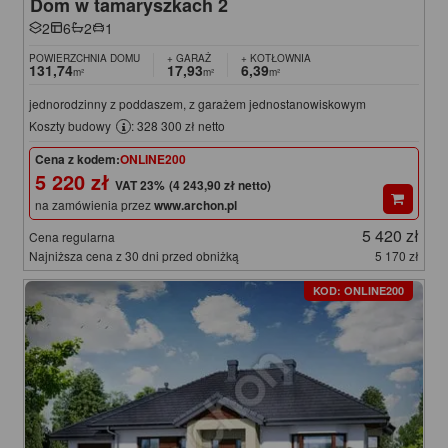
Dom w tamaryszkach 2
2
6
2
1
POWIERZCHNIA DOMU
+ GARAŻ
+ KOTŁOWNIA
131,74
17,93
6,39
m²
m²
m²
jednorodzinny z poddaszem, z garażem jednostanowiskowym
Koszty budowy
: 328 300 zł netto
Cena z kodem:
ONLINE200
5 220 zł
(4 243,90 zł netto)
na zamówienia przez
www.archon.pl
5 420 zł
Cena regularna
Najniższa cena z 30 dni przed obniżką
5 170 zł
KOD: ONLINE200