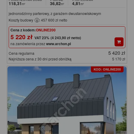
118,31
36,82
4,81
m²
m²
m²
jednorodzinny parterowy, z garażem dwustanowiskowym
Koszty budowy
: 457 600 zł netto
Cena z kodem:
ONLINE200
5 220 zł
(4 243,90 zł netto)
na zamówienia przez
www.archon.pl
5 420 zł
Cena regularna
Najniższa cena z 30 dni przed obniżką
5 170 zł
KOD: ONLINE200