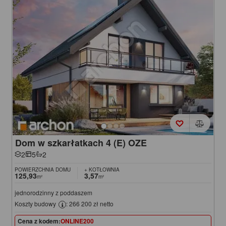
Dom w szkarłatkach 4 (E) OZE
2
5
2
POWIERZCHNIA DOMU
+ KOTŁOWNIA
125,93
3,57
m²
m²
jednorodzinny z poddaszem
Koszty budowy
: 266 200 zł netto
Cena z kodem:
ONLINE200