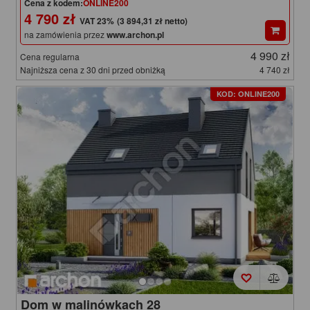
Cena z kodem:
ONLINE200
4 790 zł
(3 894,31 zł netto)
na zamówienia przez
www.archon.pl
4 990 zł
Cena regularna
Najniższa cena z 30 dni przed obniżką
4 740 zł
KOD: ONLINE200
Dom w malinówkach 28