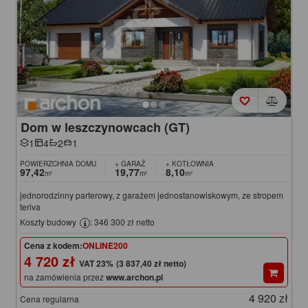
Dom w leszczynowcach (GT)
1
4
2
1
POWIERZCHNIA DOMU
+ GARAŻ
+ KOTŁOWNIA
97,42
19,77
8,10
m²
m²
m²
jednorodzinny parterowy, z garażem jednostanowiskowym, ze stropem
teriva
Koszty budowy
: 346 300 zł netto
Cena z kodem:
ONLINE200
4 720 zł
(3 837,40 zł netto)
na zamówienia przez
www.archon.pl
4 920 zł
Cena regularna