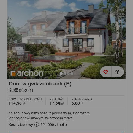
Dom w gwiazdnicach (B)
2
6
2
1
POWIERZCHNIA DOMU
+ GARAŻ
+ KOTŁOWNIA
114,58
17,54
5,88
m²
m²
m²
do zabudowy bliźniaczej z poddaszem, z garażem
jednostanowiskowym, ze stropem teriva
Koszty budowy
: 321 000 zł netto