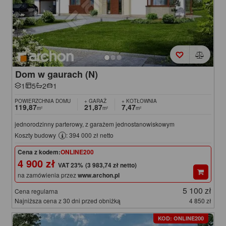
Dom w gaurach (N)
1
5
2
1
POWIERZCHNIA DOMU
+ GARAŻ
+ KOTŁOWNIA
119,87
21,87
7,47
m²
m²
m²
jednorodzinny parterowy, z garażem jednostanowiskowym
Koszty budowy
: 394 000 zł netto
Cena z kodem:
ONLINE200
4 900 zł
(3 983,74 zł netto)
na zamówienia przez
www.archon.pl
5 100 zł
Cena regularna
Najniższa cena z 30 dni przed obniżką
4 850 zł
KOD: ONLINE200