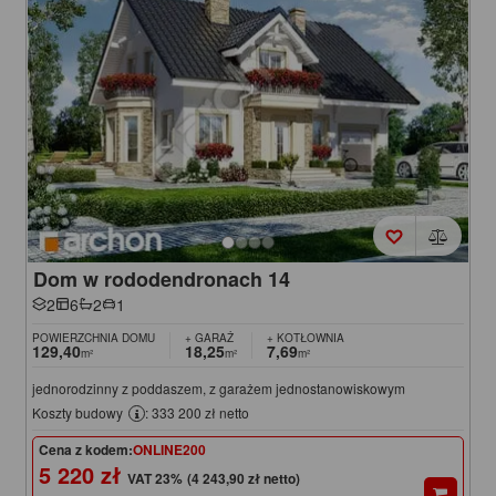
Dom w rododendronach 14
2
6
2
1
POWIERZCHNIA DOMU
+ GARAŻ
+ KOTŁOWNIA
129,40
18,25
7,69
m²
m²
m²
jednorodzinny z poddaszem, z garażem jednostanowiskowym
Koszty budowy
: 333 200 zł netto
Cena z kodem:
ONLINE200
5 220 zł
(4 243,90 zł netto)