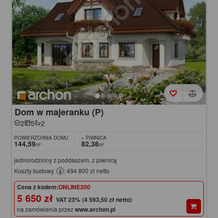
Dom w majeranku (P)
2
5
2
POWIERZCHNIA DOMU
+ PIWNICA
144,59
82,38
m²
m²
jednorodzinny z poddaszem, z piwnicą
Koszty budowy
: 494 800 zł netto
Cena z kodem:
ONLINE200
5 650 zł
(4 593,50 zł netto)
na zamówienia przez
www.archon.pl