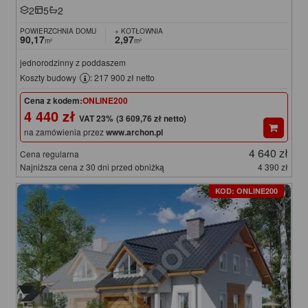
2
5
2
POWIERZCHNIA DOMU
+ KOTŁOWNIA
90,17
2,97
m²
m²
jednorodzinny z poddaszem
Koszty budowy
: 217 900 zł netto
Cena z kodem:
ONLINE200
4 440 zł
(3 609,76 zł netto)
na zamówienia przez
www.archon.pl
4 640 zł
Cena regularna
Najniższa cena z 30 dni przed obniżką
4 390 zł
KOD: ONLINE200