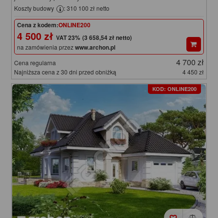
Koszty budowy
: 310 100 zł netto
Cena z kodem:
ONLINE200
4 500 zł
(3 658,54 zł netto)
na zamówienia przez
www.archon.pl
4 700 zł
Cena regularna
Najniższa cena z 30 dni przed obniżką
4 450 zł
KOD: ONLINE200