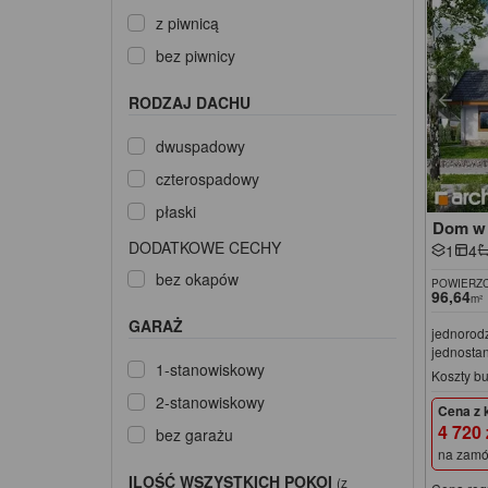
z piwnicą
bez piwnicy
RODZAJ DACHU
dwuspadowy
czterospadowy
płaski
Dom w 
DODATKOWE CECHY
1
4
bez okapów
POWIERZC
96,64
m²
GARAŻ
jednorodz
jednosta
1-stanowiskowy
Koszty b
2-stanowiskowy
Cena z 
4 720
bez garażu
na zamó
ILOŚĆ WSZYSTKICH POKOI
(z