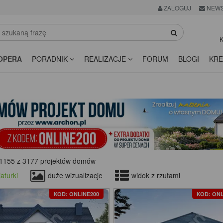
ZALOGUJ
NEWS
K
OPERA
PORADNIK
REALIZACJE
FORUM
BLOGI
KRE
1155 z 3177 projektów domów
aturki
duże wizualizacje
widok z rzutami
KOD: ONLINE200
KOD: ONL