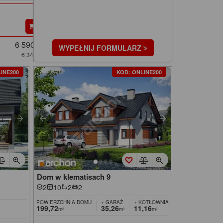
6 590 zł
WYPEŁNIJ FORMULARZ
6 340 zł
INE200
KOD: ONLINE200
Dom w klematisach 9
2
10
2
2
POWIERZCHNIA DOMU
+ GARAŻ
+ KOTŁOWNIA
199,72
35,26
11,16
m²
m²
m²