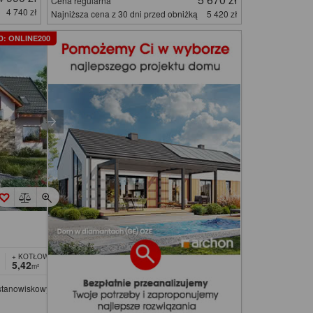
Cena regularna
4 740 zł
Najniższa cena z 30 dni przed obniżką
5 420 zł
D: ONLINE200
+ KOTŁOWNIA
5,42
m²
ustanowiskowym