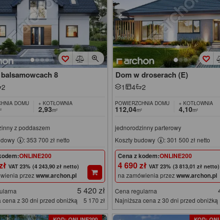
balsamowcach 8
Dom w droserach (E)
2
1
4
2
HNIA DOMU
+ KOTŁOWNIA
POWIERZCHNIA DOMU
+ KOTŁOWNIA
2,93
112,04
4,10
²
m²
m²
m²
zinny z poddaszem
jednorodzinny parterowy
udowy
: 353 700 zł netto
Koszty budowy
: 301 500 zł netto
kodem:
ONLINE200
Cena z kodem:
ONLINE200
 zł
4 690 zł
(4 243,90 zł netto)
(3 813,01 zł netto)
wienia przez
www.archon.pl
na zamówienia przez
www.archon.pl
5 420 zł
ularna
Cena regularna
 cena z 30 dni przed obniżką
5 170 zł
Najniższa cena z 30 dni przed obniżką
KOD: ONLINE200
KOD: ONL