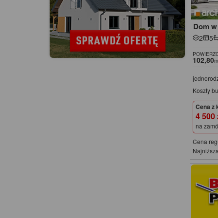
Dom w 
2
5
POWIERZC
102,80
m
jednorod
Koszty b
Cena z 
4 500
na zamó
Cena reg
Najniższa