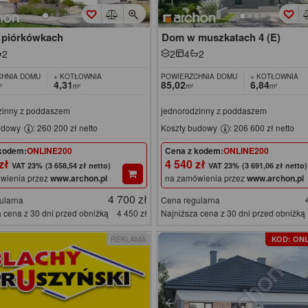
piórkówkach
Dom w muszkatach 4 (E)
2
2
4
2
HNIA DOMU
+ KOTŁOWNIA
POWIERZCHNIA DOMU
+ KOTŁOWNIA
4,31
85,02
6,84
²
m²
m²
m²
zinny z poddaszem
jednorodzinny z poddaszem
udowy
: 260 200 zł netto
Koszty budowy
: 206 600 zł netto
kodem:
ONLINE200
Cena z kodem:
ONLINE200
 zł
4 540 zł
(3 658,54 zł netto)
(3 691,06 zł netto)
wienia przez
www.archon.pl
na zamówienia przez
www.archon.pl
4 700 zł
ularna
Cena regularna
 cena z 30 dni przed obniżką
4 450 zł
Najniższa cena z 30 dni przed obniżką
REKLAMA
KOD: ONL