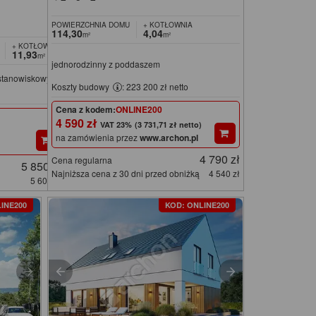
POWIERZCHNIA DOMU
+ KOTŁOWNIA
114,30
4,04
m²
m²
+ KOTŁOWNIA
11,93
m²
jednorodzinny z poddaszem
ustanowiskowym
Koszty budowy
: 223 200 zł netto
Cena z kodem:
ONLINE200
4 590 zł
(3 731,71 zł netto)
na zamówienia przez
www.archon.pl
4 790 zł
Cena regularna
5 850 zł
Najniższa cena z 30 dni przed obniżką
4 540 zł
5 600 zł
INE200
KOD: ONLINE200