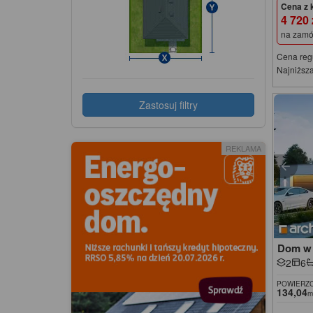
Cena z 
4 720
na zamó
Cena reg
Najniższa
Zastosuj filtry
REKLAMA
Dom w 
2
6
POWIERZC
134,04
m