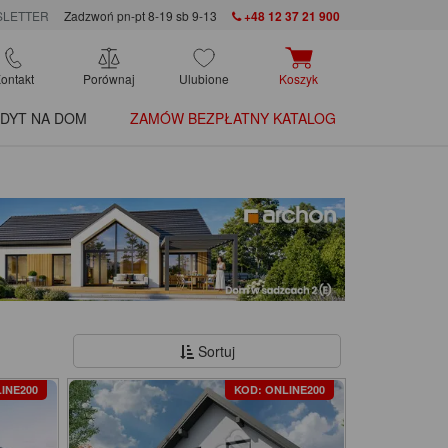
LETTER
Zadzwoń pn-pt 8-19 sb 9-13
+48 12 37 21 900
ontakt
Porównaj
Ulubione
Koszyk
DYT NA DOM
ZAMÓW BEZPŁATNY KATALOG
Sortuj
INE200
KOD: ONLINE200