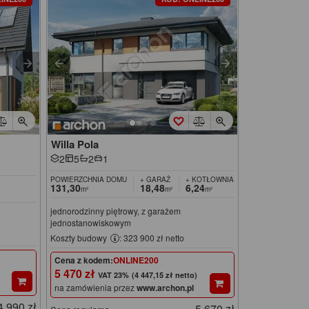
Willa Pola
2
5
2
1
POWIERZCHNIA DOMU
+ GARAŻ
+ KOTŁOWNIA
131,30
18,48
6,24
m²
m²
m²
jednorodzinny piętrowy, z garażem
jednostanowiskowym
Koszty budowy
: 323 900 zł netto
Cena z kodem:
ONLINE200
5 470 zł
(4 447,15 zł netto)
na zamówienia przez
www.archon.pl
4 990 zł
5 670 zł