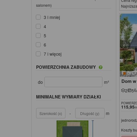
Cena reg
salonem)
Najniższa
3 i mniej
4
5
6
7 i więcej
POWIERZCHNIA ZABUDOWY
Dom w 
do
m²
2
5
MINIMALNE WYMIARY DZIAŁKI
POWIERZC
115,95
m
-
m
jednorod
Koszty b