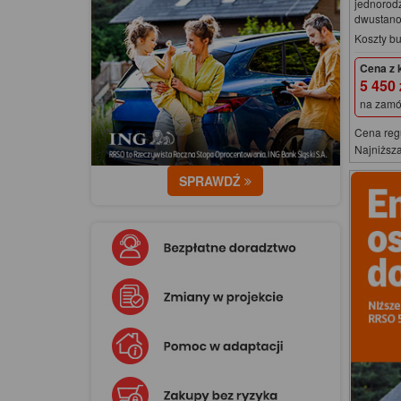
jednorod
dwustan
Koszty b
Cena z 
5 450
na zamó
Cena reg
Najniższa
SPRAWDŹ