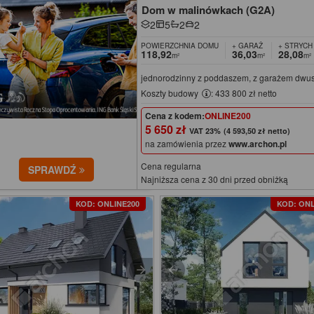
Dom w malinówkach (G2A)
2
5
2
2
POWIERZCHNIA DOMU
+ GARAŻ
+ STRYCH
118,92
36,03
28,08
m²
m²
m²
jednorodzinny z poddaszem, z garażem dw
Koszty budowy
: 433 800 zł netto
Cena z kodem:
ONLINE200
5 650 zł
(4 593,50 zł netto)
na zamówienia przez
www.archon.pl
Cena regularna
SPRAWDŹ
Najniższa cena z 30 dni przed obniżką
KOD: ONLINE200
KOD: ONL