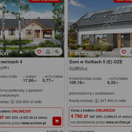
nerinach 4
Dom w fiołkach 5 (E) OZE
2
1
2
5
2
HNIA DOMU
+ GARAŻ
+ KOTŁOWNIA
POWIERZCHNIA DOMU
+ KOTŁOWNIA
17,90
5,77
m²
m²
109,16
6,32
m²
m²
inny parterowy, z garażem
jednorodzinny z poddaszem
nowiskowym
Koszty budowy
: 247 400 zł netto
udowy
: 320 800 zł netto
Cena z kodem:
ONLINE200
kodem:
ONLINE200
4 790 zł
 zł
(3 894,31 zł netto)
(3 837,40 zł netto)
na zamówienia przez
www.archon.pl
wienia przez
www.archon.pl
4 920 zł
Cena regularna