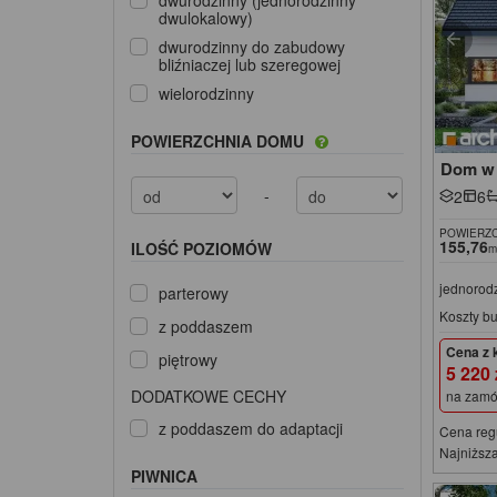
dwurodzinny (jednorodzinny
dwulokalowy)
dwurodzinny do zabudowy
bliźniaczej lub szeregowej
wielorodzinny
POWIERZCHNIA DOMU
Dom w 
-
2
6
POWIERZC
155,76
ILOŚĆ POZIOMÓW
m
jednorod
parterowy
Koszty b
z poddaszem
Cena z 
piętrowy
5 220
DODATKOWE CECHY
na zamó
z poddaszem do adaptacji
Cena reg
Najniższa
PIWNICA