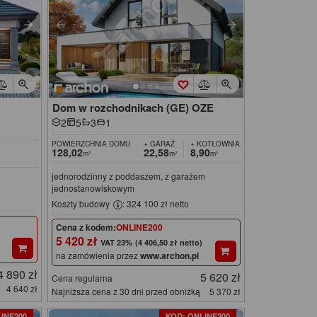
Dom w rozchodnikach (GE) OZE
2
5
3
1
POWIERZCHNIA DOMU
+ GARAŻ
+ KOTŁOWNIA
128,02
22,58
8,90
m²
m²
m²
jednorodzinny z poddaszem, z garażem
jednostanowiskowym
Koszty budowy
: 324 100 zł netto
Cena z kodem:
ONLINE200
5 420 zł
(4 406,50 zł netto)
na zamówienia przez
www.archon.pl
4 890 zł
5 620 zł
Cena regularna
4 640 zł
Najniższa cena z 30 dni przed obniżką
5 370 zł
INE200
KOD: ONLINE200