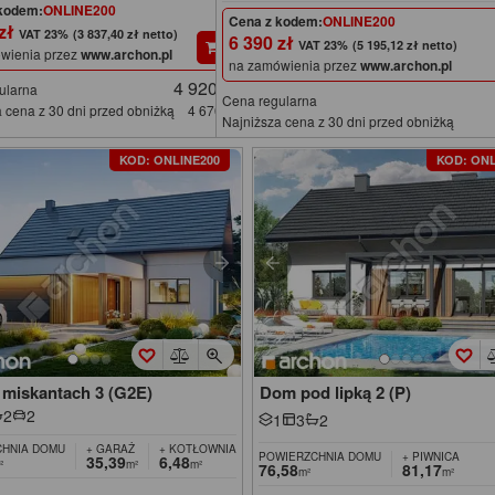
kodem:
ONLINE200
Cena z kodem:
ONLINE200
 zł
(3 837,40 zł netto)
6 390 zł
(5 195,12 zł netto)
wienia przez
www.archon.pl
na zamówienia przez
www.archon.pl
4 920 zł
ularna
Cena regularna
 cena z 30 dni przed obniżką
4 670 zł
Najniższa cena z 30 dni przed obniżką
KOD: ONLINE200
KOD: ONL
miskantach 3 (G2E)
Dom pod lipką 2 (P)
2
2
1
3
2
HNIA DOMU
+ GARAŻ
+ KOTŁOWNIA
POWIERZCHNIA DOMU
+ PIWNICA
35,39
6,48
²
m²
m²
76,58
81,17
m²
m²