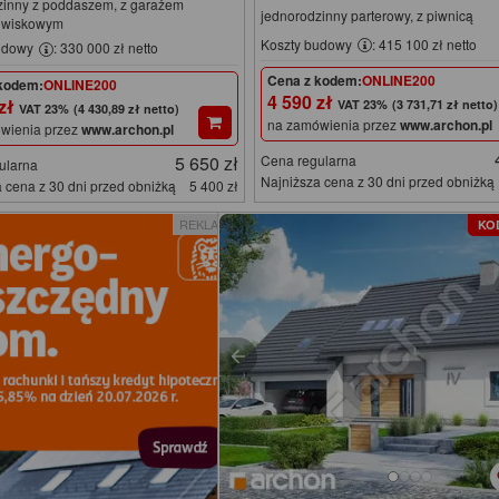
zinny z poddaszem, z garażem
jednorodzinny parterowy, z piwnicą
owiskowym
Koszty budowy
: 415 100 zł netto
udowy
: 330 000 zł netto
Cena z kodem:
ONLINE200
kodem:
ONLINE200
4 590 zł
 zł
(3 731,71 zł netto)
(4 430,89 zł netto)
na zamówienia przez
www.archon.pl
wienia przez
www.archon.pl
5 650 zł
Cena regularna
ularna
Najniższa cena z 30 dni przed obniżką
 cena z 30 dni przed obniżką
5 400 zł
REKLAMA
KO