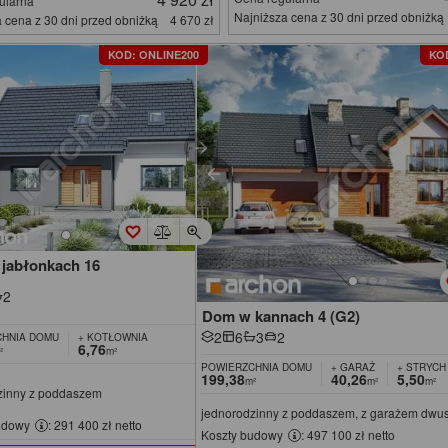
ularna
Najniższa cena z 30 dni przed obniżką
 cena z 30 dni przed obniżką
4 670 zł
KOD: ONLINE200
KO
jabłonkach 16
2
Dom w kannach 4 (G2)
2
6
3
2
HNIA DOMU
+ KOTŁOWNIA
6,76
²
m²
POWIERZCHNIA DOMU
+ GARAŻ
+ STRYCH
199,38
40,26
5,50
m²
m²
m²
zinny z poddaszem
jednorodzinny z poddaszem, z garażem dw
udowy
: 291 400 zł netto
Koszty budowy
: 497 100 zł netto