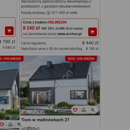
dwurodzinny (jednorodzinny dwulokalowy) z
poddaszem, z garażem dwustanowiskowym
Koszty budowy
: 517 400 zł netto
Cena z kodem:
ONLINE200
8 240 zł
(6 699,19 zł netto)
na zamówienia przez
www.archon.pl
4 790 zł
8 440 zł
Cena regularna
4 540 zł
Najniższa cena z 30 dni przed obniżką
8 190 zł
D: ONLINE200
KOD: ONLINE200
Dom w malinówkach 27
2
5
2