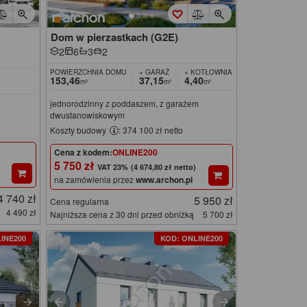
Dom w pierzastkach (G2E)
2
6
3
2
POWIERZCHNIA DOMU
+ GARAŻ
+ KOTŁOWNIA
153,46
37,15
4,40
m²
m²
m²
jednorodzinny z poddaszem, z garażem
dwustanowiskowym
Koszty budowy
: 374 100 zł netto
Cena z kodem:
ONLINE200
5 750 zł
(4 674,80 zł netto)
na zamówienia przez
www.archon.pl
4 740 zł
5 950 zł
Cena regularna
4 490 zł
Najniższa cena z 30 dni przed obniżką
5 700 zł
INE200
KOD: ONLINE200