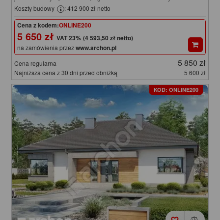
Koszty budowy
: 412 900 zł netto
Cena z kodem:
ONLINE200
5 650 zł
(4 593,50 zł netto)
na zamówienia przez
www.archon.pl
5 850 zł
Cena regularna
Najniższa cena z 30 dni przed obniżką
5 600 zł
KOD: ONLINE200