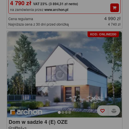
4 790 zł
(3 894,31 zł netto)
na zamówienia przez
www.archon.pl
4 990 zł
Cena regularna
Najniższa cena z 30 dni przed obniżką
4 740 zł
KOD: ONLINE200
Dom w sadzie 4 (E) OZE
2
5
2