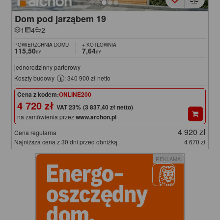
Dom pod jarząbem 19
1
4
2
POWIERZCHNIA DOMU
+ KOTŁOWNIA
115,50
7,64
m²
m²
jednorodzinny parterowy
Koszty budowy
: 340 900 zł netto
Cena z kodem:
ONLINE200
4 720 zł
(3 837,40 zł netto)
na zamówienia przez
www.archon.pl
4 920 zł
Cena regularna
Najniższa cena z 30 dni przed obniżką
4 670 zł
REKLAMA