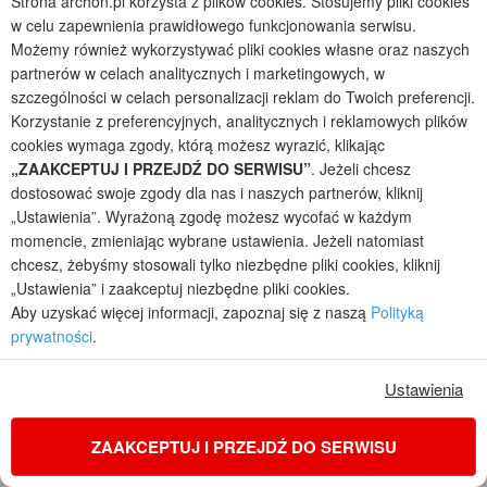
Strona archon.pl korzysta z plików cookies. Stosujemy pliki cookies
w celu zapewnienia prawidłowego funkcjonowania serwisu.
Możemy również wykorzystywać pliki cookies własne oraz naszych
partnerów w celach analitycznych i marketingowych, w
szczególności w celach personalizacji reklam do Twoich preferencji.
Korzystanie z preferencyjnych, analitycznych i reklamowych plików
cookies wymaga zgody, którą możesz wyrazić, klikając
„ZAAKCEPTUJ I PRZEJDŹ DO SERWISU”
. Jeżeli chcesz
dostosować swoje zgody dla nas i naszych partnerów, kliknij
„Ustawienia”. Wyrażoną zgodę możesz wycofać w każdym
momencie, zmieniając wybrane ustawienia. Jeżeli natomiast
chcesz, żebyśmy stosowali tylko niezbędne pliki cookies, kliknij
Dom w kwiatach 2
„Ustawienia” i zaakceptuj niezbędne pliki cookies.
2
4
2
1
Aby uzyskać więcej informacji, zapoznaj się z naszą
Polityką
prywatności
.
POWIERZCHNIA DOMU
+ GARAŻ
+ KOTŁOWNIA
122,96
20,08
8,40
m²
m²
m²
Ustawienia
jednorodzinny z poddaszem, z garażem jednostanowiskowym
Koszty budowy
: 352 900 zł netto
ZAAKCEPTUJ I PRZEJDŹ DO SERWISU
Cena z kodem:
ONLINE200
5 220 zł
(4 243,90 zł netto)