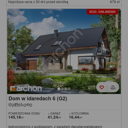
Najniższa cena z 30 dni przed obniżką
679 zł
KOD: ONLINE200
Dom w idaredach 6 (G2)
2
5
2
2
POWIERZCHNIA DOMU
+ GARAŻ
+ KOTŁOWNIA
145,18
41,24
16,44
m²
m²
m²
jednorodzinny z poddaszem, z garażem dwustanowiskowym