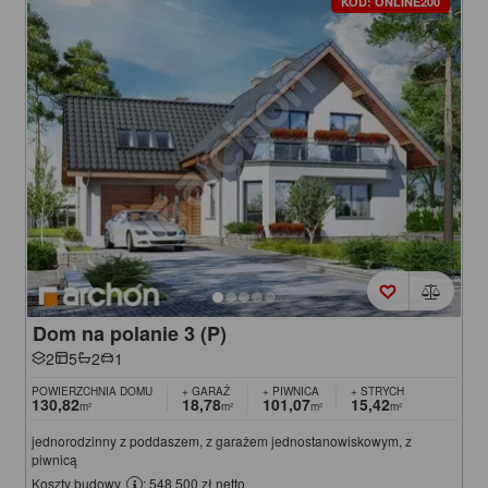
KOD: ONLINE200
Dom na polanie 3 (P)
2
5
2
1
POWIERZCHNIA DOMU
+ GARAŻ
+ PIWNICA
+ STRYCH
130,82
18,78
101,07
15,42
m²
m²
m²
m²
jednorodzinny z poddaszem, z garażem jednostanowiskowym, z
piwnicą
Koszty budowy
: 548 500 zł netto