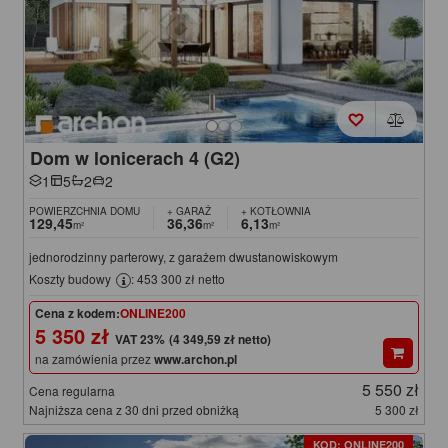
Dom w lonicerach 4 (G2)
1
5
2
2
POWIERZCHNIA DOMU
+ GARAŻ
+ KOTŁOWNIA
129,45
36,36
6,13
m²
m²
m²
jednorodzinny parterowy, z garażem dwustanowiskowym
Koszty budowy
: 453 300 zł netto
Cena z kodem:
ONLINE200
5 350 zł
(4 349,59 zł netto)
na zamówienia przez
www.archon.pl
5 550 zł
Cena regularna
Najniższa cena z 30 dni przed obniżką
5 300 zł
KOD: ONLINE200