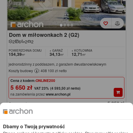
Dom w miłowonkach 2 (G2)
2
6
2
2
POWIERZCHNIA DOMU
+ GARAŻ
+ KOTŁOWNIA
154,39
34,13
12,71
m²
m²
m²
jednorodzinny z poddaszem, z garażem dwustanowiskowym
Koszty budowy
: 408 100 zł netto
Cena z kodem:
ONLINE200
5 650 zł
(4 593,50 zł netto)
na zamówienia przez
www.archon.pl
5 850 zł
Cena regularna
Najniższa cena z 30 dni przed obniżką
5 600 zł
KOD: ONLINE200
Dbamy o Twoją prywatność