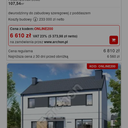
107,54
m²
dwurodzinny do zabudowy szeregowej z poddaszem
Koszty budowy
: 233 000 zł netto
Cena z kodem:
ONLINE200
6 610 zł
(5 373,98 zł netto)
na zamówienia przez
www.archon.pl
6 810 zł
Cena regularna
Najniższa cena z 30 dni przed obniżką
6 560 zł
KOD: ONLINE200