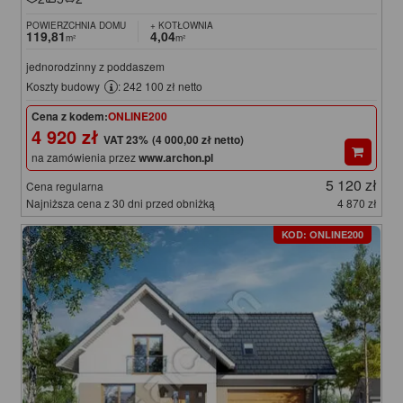
POWIERZCHNIA DOMU
+ KOTŁOWNIA
119,81
4,04
m²
m²
jednorodzinny z poddaszem
Koszty budowy
: 242 100 zł netto
Cena z kodem:
ONLINE200
4 920 zł
(4 000,00 zł netto)
na zamówienia przez
www.archon.pl
5 120 zł
Cena regularna
Najniższa cena z 30 dni przed obniżką
4 870 zł
KOD: ONLINE200