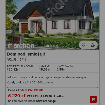
Dom pod jemiołą 3
2
6
2
1
POWIERZCHNIA DOMU
+ GARAŻ
+ KOTŁOWNIA
135,12
18,08
5,95
m²
m²
m²
jednorodzinny z poddaszem, z garażem jednostanowiskowym
Koszty budowy
: 361 300 zł netto
Cena z kodem:
ONLINE200
5 220 zł
(4 243,90 zł netto)
na zamówienia przez
www.archon.pl