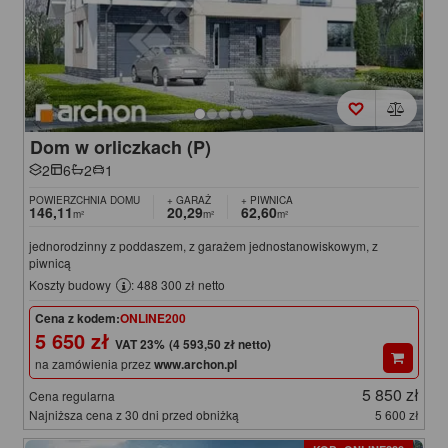
Dom w orliczkach (P)
2
6
2
1
POWIERZCHNIA DOMU
+ GARAŻ
+ PIWNICA
146,11
20,29
62,60
m²
m²
m²
jednorodzinny z poddaszem, z garażem jednostanowiskowym, z
piwnicą
Koszty budowy
: 488 300 zł netto
Cena z kodem:
ONLINE200
5 650 zł
(4 593,50 zł netto)
na zamówienia przez
www.archon.pl
5 850 zł
Cena regularna
Najniższa cena z 30 dni przed obniżką
5 600 zł