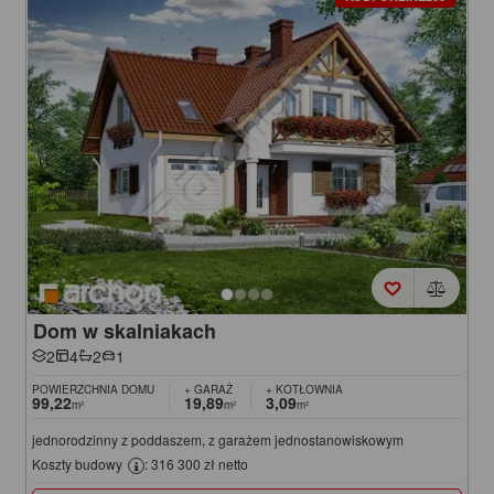
Dom w skalniakach
2
4
2
1
POWIERZCHNIA DOMU
+ GARAŻ
+ KOTŁOWNIA
99,22
19,89
3,09
m²
m²
m²
jednorodzinny z poddaszem, z garażem jednostanowiskowym
Koszty budowy
: 316 300 zł netto