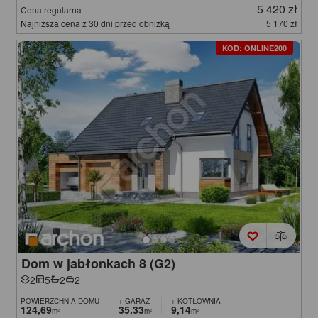
5 420 zł
Cena regularna
Najniższa cena z 30 dni przed obniżką
5 170 zł
KOD: ONLINE200
Dom w jabłonkach 8 (G2)
2
5
2
2
POWIERZCHNIA DOMU
+ GARAŻ
+ KOTŁOWNIA
124,69
35,33
9,14
m²
m²
m²