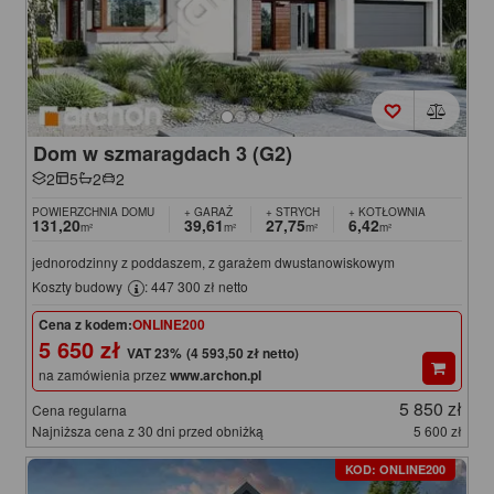
Dom w szmaragdach 3 (G2)
2
5
2
2
POWIERZCHNIA DOMU
+ GARAŻ
+ STRYCH
+ KOTŁOWNIA
131,20
39,61
27,75
6,42
m²
m²
m²
m²
jednorodzinny z poddaszem, z garażem dwustanowiskowym
Koszty budowy
: 447 300 zł netto
Cena z kodem:
ONLINE200
5 650 zł
(4 593,50 zł netto)
na zamówienia przez
www.archon.pl
5 850 zł
Cena regularna
Najniższa cena z 30 dni przed obniżką
5 600 zł
KOD: ONLINE200