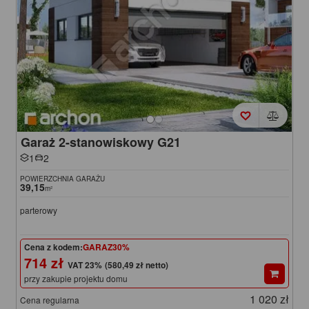
Garaż 2-stanowiskowy G21
1
2
POWIERZCHNIA GARAŻU
39,15
m²
parterowy
Cena z kodem:
GARAZ30%
714 zł
(580,49 zł netto)
przy zakupie projektu domu
1 020 zł
Cena regularna