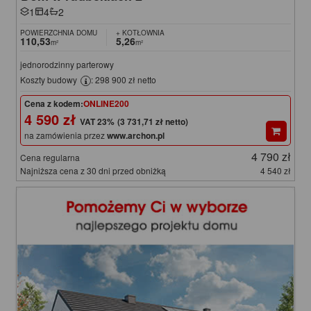
1
4
2
POWIERZCHNIA DOMU
+ KOTŁOWNIA
110,53
5,26
m²
m²
jednorodzinny parterowy
Koszty budowy
: 298 900 zł netto
Cena z kodem:
ONLINE200
4 590 zł
(3 731,71 zł netto)
na zamówienia przez
www.archon.pl
4 790 zł
Cena regularna
Najniższa cena z 30 dni przed obniżką
4 540 zł