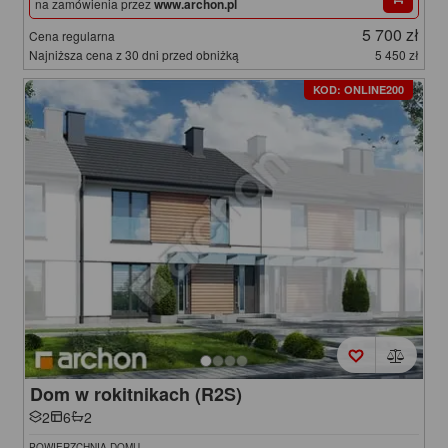
na zamówienia przez
www.archon.pl
5 700 zł
Cena regularna
Najniższa cena z 30 dni przed obniżką
5 450 zł
KOD: ONLINE200
Dom w rokitnikach (R2S)
2
6
2
POWIERZCHNIA DOMU