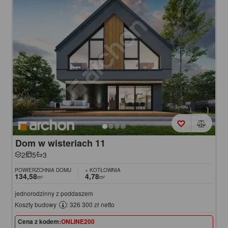
Dom w wisteriach 11
2
5
3
POWIERZCHNIA DOMU
+ KOTŁOWNIA
134,58
4,78
m²
m²
jednorodzinny z poddaszem
Koszty budowy
: 326 300 zł netto
Cena z kodem:
ONLINE200