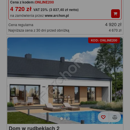
Cena z kodem:
ONLINE200
4 720 zł
(3 837,40 zł netto)
na zamówienia przez
www.archon.pl
4 920 zł
Cena regularna
Najniższa cena z 30 dni przed obniżką
4 670 zł
KOD: ONLINE200
Dom w rudbekiach 2