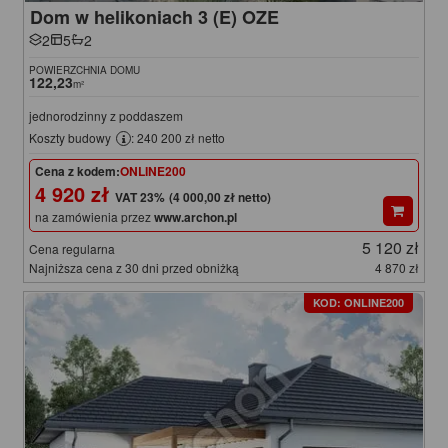
Dom w helikoniach 3 (E) OZE
2
5
2
POWIERZCHNIA DOMU
122,23
m²
jednorodzinny z poddaszem
Koszty budowy
: 240 200 zł netto
Cena z kodem:
ONLINE200
4 920 zł
(4 000,00 zł netto)
na zamówienia przez
www.archon.pl
5 120 zł
Cena regularna
Najniższa cena z 30 dni przed obniżką
4 870 zł
KOD: ONLINE200