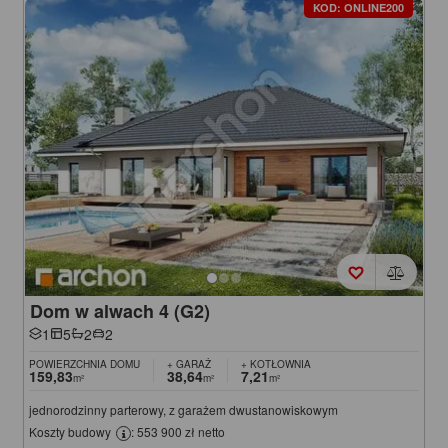
KOD: ONLINE200
Dom w alwach 4 (G2)
1
5
2
2
POWIERZCHNIA DOMU
+ GARAŻ
+ KOTŁOWNIA
159,83
38,64
7,21
m²
m²
m²
jednorodzinny parterowy, z garażem dwustanowiskowym
Koszty budowy
: 553 900 zł netto