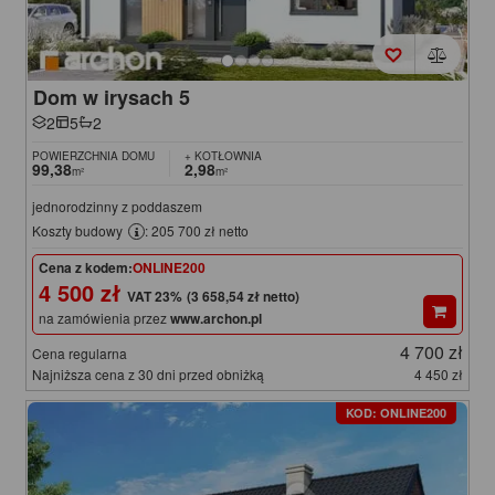
Dom w irysach 5
2
5
2
POWIERZCHNIA DOMU
+ KOTŁOWNIA
99,38
2,98
m²
m²
jednorodzinny z poddaszem
Koszty budowy
: 205 700 zł netto
Cena z kodem:
ONLINE200
4 500 zł
(3 658,54 zł netto)
na zamówienia przez
www.archon.pl
4 700 zł
Cena regularna
Najniższa cena z 30 dni przed obniżką
4 450 zł
KOD: ONLINE200