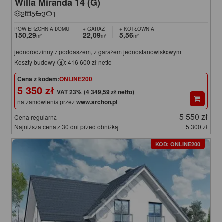
Willa Miranda 14 (G)
2
5
3
1
POWIERZCHNIA DOMU
+ GARAŻ
+ KOTŁOWNIA
150,29
22,09
5,56
m²
m²
m²
jednorodzinny z poddaszem, z garażem jednostanowiskowym
Koszty budowy
: 416 600 zł netto
Cena z kodem:
ONLINE200
5 350 zł
(4 349,59 zł netto)
na zamówienia przez
www.archon.pl
5 550 zł
Cena regularna
Najniższa cena z 30 dni przed obniżką
5 300 zł
KOD: ONLINE200