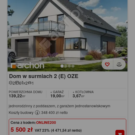
Dom w surmiach 2 (E) OZE
2
6
2
1
POWIERZCHNIA DOMU
+ GARAŻ
+ KOTŁOWNIA
139,22
19,00
3,67
m²
m²
m²
jednorodzinny z poddaszem, z garażem jednostanowiskowym
Koszty budowy
: 348 400 zł netto
Cena z kodem:
ONLINE200
5 500 zł
(4 471,54 zł netto)