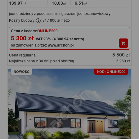
139,97
18,03
6,51
m²
m²
m²
jednorodzinny z poddaszem, z garażem jednostanowiskowym
Koszty budowy
: 317 800 zł netto
Cena z kodem:
ONLINE200
5 300 zł
(4 308,94 zł netto)
na zamówienia przez
www.archon.pl
5 500 zł
Cena regularna
Najniższa cena z 30 dni przed obniżką
5 250 zł
NOWOŚĆ
KOD: ONLINE200