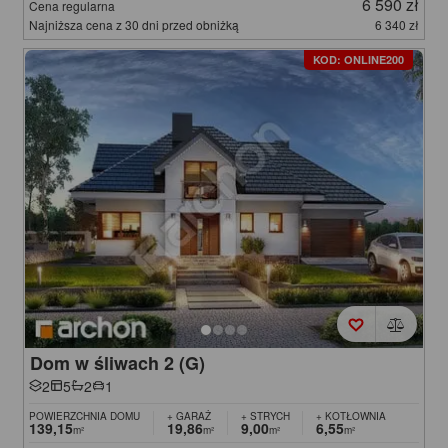
6 590 zł
Cena regularna
Najniższa cena z 30 dni przed obniżką
6 340 zł
KOD: ONLINE200
Dom w śliwach 2 (G)
2
5
2
1
POWIERZCHNIA DOMU
+ GARAŻ
+ STRYCH
+ KOTŁOWNIA
139,15
19,86
9,00
6,55
m²
m²
m²
m²