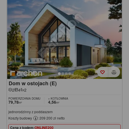
Dom w ostojach (E)
2
4
2
POWIERZCHNIA DOMU
+ KOTŁOWNIA
79,78
4,56
m²
m²
jednorodzinny z poddaszem
Koszty budowy
: 209 200 zł netto
Cena z kodem:
ONLINE200