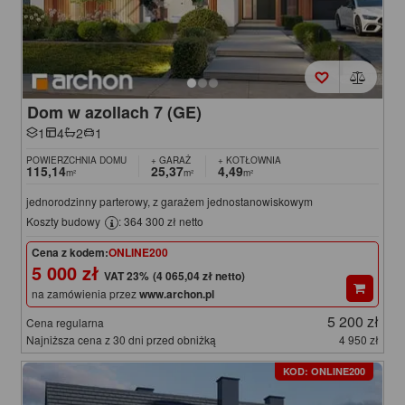
Dom w azollach 7 (GE)
1
4
2
1
POWIERZCHNIA DOMU
+ GARAŻ
+ KOTŁOWNIA
115,14
25,37
4,49
m²
m²
m²
jednorodzinny parterowy, z garażem jednostanowiskowym
Koszty budowy
: 364 300 zł netto
Cena z kodem:
ONLINE200
5 000 zł
(4 065,04 zł netto)
na zamówienia przez
www.archon.pl
5 200 zł
Cena regularna
Najniższa cena z 30 dni przed obniżką
4 950 zł
KOD: ONLINE200