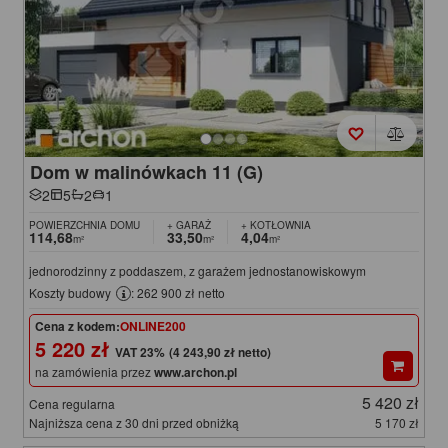
Dom w malinówkach 11 (G)
2
5
2
1
POWIERZCHNIA DOMU
+ GARAŻ
+ KOTŁOWNIA
114,68
33,50
4,04
m²
m²
m²
jednorodzinny z poddaszem, z garażem jednostanowiskowym
Koszty budowy
: 262 900 zł netto
Cena z kodem:
ONLINE200
5 220 zł
(4 243,90 zł netto)
na zamówienia przez
www.archon.pl
5 420 zł
Cena regularna
Najniższa cena z 30 dni przed obniżką
5 170 zł