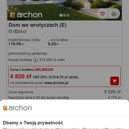
Dom we wrotyczach (E)
1
5
2
POWIERZCHNIA DOMU
+ KOTŁOWNIA
119,99
6,02
m²
m²
jednorodzinny parterowy
Koszty budowy
: 315 000 zł netto
Cena z kodem:
ONLINE200
4 820 zł
(3 918,70 zł netto)
na zamówienia przez
www.archon.pl
5 020 zł
Cena regularna
Najniższa cena z 30 dni przed obniżką
4 770 zł
KOD: ONLINE200
Dbamy o Twoją prywatność