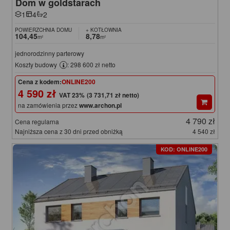
Dom w goldstarach
1
4
2
POWIERZCHNIA DOMU
+ KOTŁOWNIA
104,45
8,78
m²
m²
jednorodzinny parterowy
Koszty budowy
: 298 600 zł netto
Cena z kodem:
ONLINE200
4 590 zł
(3 731,71 zł netto)
na zamówienia przez
www.archon.pl
4 790 zł
Cena regularna
Najniższa cena z 30 dni przed obniżką
4 540 zł
KOD: ONLINE200