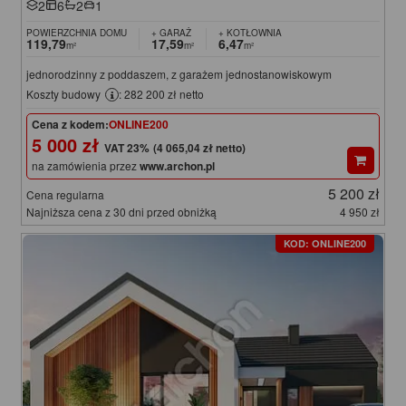
2
6
2
1
POWIERZCHNIA DOMU
+ GARAŻ
+ KOTŁOWNIA
119,79
17,59
6,47
m²
m²
m²
jednorodzinny z poddaszem, z garażem jednostanowiskowym
Koszty budowy
: 282 200 zł netto
Cena z kodem:
ONLINE200
5 000 zł
(4 065,04 zł netto)
na zamówienia przez
www.archon.pl
5 200 zł
Cena regularna
Najniższa cena z 30 dni przed obniżką
4 950 zł
KOD: ONLINE200