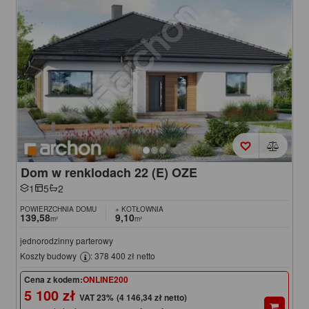
Dom w renklodach 22 (E) OZE
1
5
2
POWIERZCHNIA DOMU
+ KOTŁOWNIA
139,58
9,10
m²
m²
jednorodzinny parterowy
Koszty budowy
: 378 400 zł netto
Cena z kodem:
ONLINE200
5 100 zł
(4 146,34 zł netto)