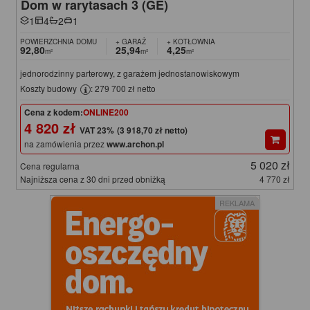
Dom w rarytasach 3 (GE)
1
4
2
1
POWIERZCHNIA DOMU
+ GARAŻ
+ KOTŁOWNIA
92,80
25,94
4,25
m²
m²
m²
jednorodzinny parterowy, z garażem jednostanowiskowym
Koszty budowy
: 279 700 zł netto
Cena z kodem:
ONLINE200
4 820 zł
(3 918,70 zł netto)
na zamówienia przez
www.archon.pl
5 020 zł
Cena regularna
Najniższa cena z 30 dni przed obniżką
4 770 zł
REKLAMA