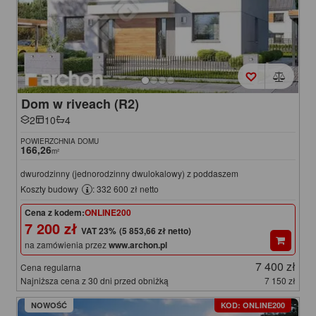
Dom w riveach (R2)
2
10
4
POWIERZCHNIA DOMU
166,26
m²
dwurodzinny (jednorodzinny dwulokalowy) z poddaszem
Koszty budowy
: 332 600 zł netto
Cena z kodem:
ONLINE200
7 200 zł
(5 853,66 zł netto)
na zamówienia przez
www.archon.pl
7 400 zł
Cena regularna
Najniższa cena z 30 dni przed obniżką
7 150 zł
NOWOŚĆ
KOD: ONLINE200