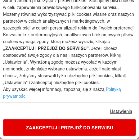
Strona archon.pl korzysta z plików cookies. Stosujemy pliki cookies
w celu zapewnienia prawidłowego funkcjonowania serwisu.
Możemy również wykorzystywać pliki cookies własne oraz naszych
partnerów w celach analitycznych i marketingowych, w
szczególności w celach personalizacji reklam do Twoich preferencji.
Korzystanie z preferencyjnych, analitycznych i reklamowych plików
cookies wymaga zgody, którą możesz wyrazić, klikając
„ZAAKCEPTUJ I PRZEJDŹ DO SERWISU”
. Jeżeli chcesz
dostosować swoje zgody dla nas i naszych partnerów, kliknij
„Ustawienia”. Wyrażoną zgodę możesz wycofać w każdym
momencie, zmieniając wybrane ustawienia. Jeżeli natomiast
Dom w renklodach 6 (G2)
chcesz, żebyśmy stosowali tylko niezbędne pliki cookies, kliknij
1
4
2
2
„Ustawienia” i zaakceptuj niezbędne pliki cookies.
POWIERZCHNIA DOMU
+ GARAŻ
+ KOTŁOWNIA
Aby uzyskać więcej informacji, zapoznaj się z naszą
Polityką
122,58
35,52
6,78
m²
m²
m²
prywatności
.
jednorodzinny parterowy, z garażem dwustanowiskowym
Koszty budowy
: 439 400 zł netto
Ustawienia
Cena z kodem:
ONLINE200
5 300 zł
(4 308,94 zł netto)
ZAAKCEPTUJ I PRZEJDŹ DO SERWISU
na zamówienia przez
www.archon.pl