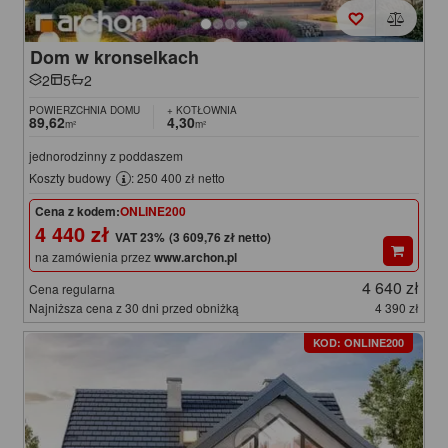
Dom w kronselkach
2
5
2
POWIERZCHNIA DOMU
+ KOTŁOWNIA
89,62
4,30
m²
m²
jednorodzinny z poddaszem
Koszty budowy
: 250 400 zł netto
Cena z kodem:
ONLINE200
4 440 zł
(3 609,76 zł netto)
na zamówienia przez
www.archon.pl
4 640 zł
Cena regularna
Najniższa cena z 30 dni przed obniżką
4 390 zł
KOD: ONLINE200