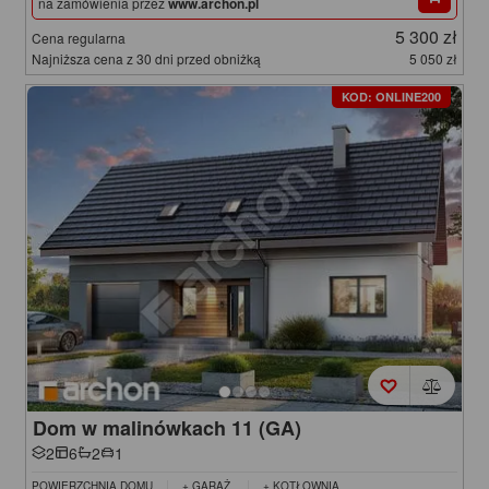
na zamówienia przez
www.archon.pl
5 300 zł
Cena regularna
Najniższa cena z 30 dni przed obniżką
5 050 zł
KOD: ONLINE200
Dom w malinówkach 11 (GA)
2
6
2
1
POWIERZCHNIA DOMU
+ GARAŻ
+ KOTŁOWNIA