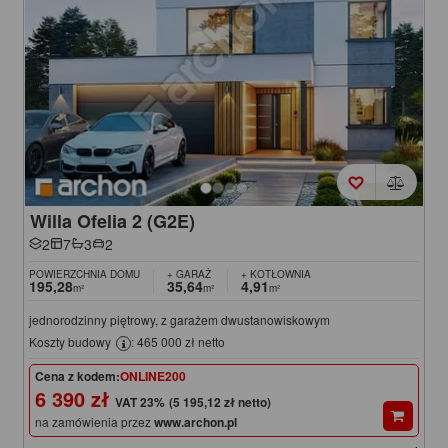
Willa Ofelia 2 (G2E)
2
7
3
2
POWIERZCHNIA DOMU
+ GARAŻ
+ KOTŁOWNIA
195,28
35,64
4,91
m²
m²
m²
jednorodzinny piętrowy, z garażem dwustanowiskowym
Koszty budowy
: 465 000 zł netto
Cena z kodem:
ONLINE200
6 390 zł
(5 195,12 zł netto)
na zamówienia przez
www.archon.pl