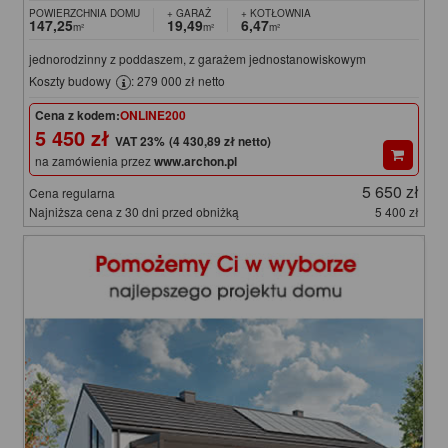
POWIERZCHNIA DOMU
+ GARAŻ
+ KOTŁOWNIA
147,25
19,49
6,47
m²
m²
m²
jednorodzinny z poddaszem, z garażem jednostanowiskowym
Koszty budowy
: 279 000 zł netto
Cena z kodem:
ONLINE200
5 450 zł
(4 430,89 zł netto)
na zamówienia przez
www.archon.pl
5 650 zł
Cena regularna
Najniższa cena z 30 dni przed obniżką
5 400 zł