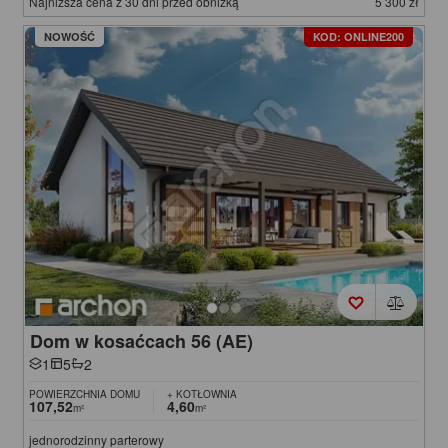
Najniższa cena z 30 dni przed obniżką
5 300 zł
NOWOŚĆ
KOD: ONLINE200
Dom w kosaćcach 56 (AE)
1
5
2
POWIERZCHNIA DOMU
+ KOTŁOWNIA
107,52
4,60
m²
m²
jednorodzinny parterowy