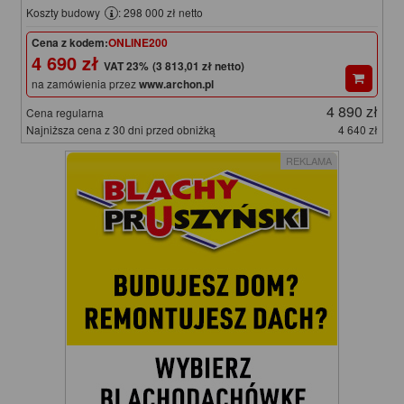
Koszty budowy
: 298 000 zł netto
Cena z kodem:
ONLINE200
4 690 zł
(3 813,01 zł netto)
na zamówienia przez
www.archon.pl
4 890 zł
Cena regularna
Najniższa cena z 30 dni przed obniżką
4 640 zł
REKLAMA