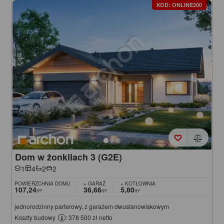
KOD: ONLINE200
Dom w żonkilach 3 (G2E)
1
4
2
2
POWIERZCHNIA DOMU
+ GARAŻ
+ KOTŁOWNIA
107,24
36,66
5,80
m²
m²
m²
jednorodzinny parterowy, z garażem dwustanowiskowym
Koszty budowy
: 378 500 zł netto