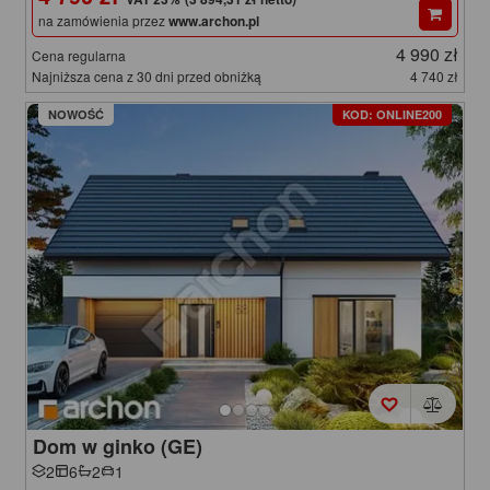
na zamówienia przez
www.archon.pl
4 990 zł
Cena regularna
Najniższa cena z 30 dni przed obniżką
4 740 zł
NOWOŚĆ
KOD: ONLINE200
Dom w ginko (GE)
2
6
2
1