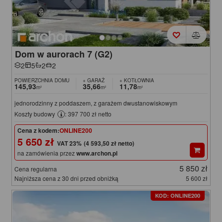
Dom w aurorach 7 (G2)
2
5
2
2
POWIERZCHNIA DOMU
+ GARAŻ
+ KOTŁOWNIA
145,93
35,66
11,78
m²
m²
m²
jednorodzinny z poddaszem, z garażem dwustanowiskowym
Koszty budowy
: 397 700 zł netto
Cena z kodem:
ONLINE200
5 650 zł
(4 593,50 zł netto)
na zamówienia przez
www.archon.pl
5 850 zł
Cena regularna
Najniższa cena z 30 dni przed obniżką
5 600 zł
KOD: ONLINE200