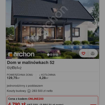
Dom w malinówkach 52
2
6
2
POWIERZCHNIA DOMU
+ KOTŁOWNIA
129,75
4,28
m²
m²
jednorodzinny z poddaszem
Koszty budowy
: 283 500 zł netto
Cena z kodem:
ONLINE200
4 790 zł
(3 894,31 zł netto)