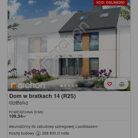
KOD: ONLINE200
Dom w bratkach 14 (R2S)
2
6
2
POWIERZCHNIA DOMU
109,34
m²
dwurodzinny do zabudowy szeregowej z poddaszem
Koszty budowy
: 268 800 zł netto