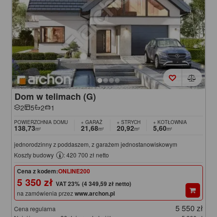
Dom w telimach (G)
2
5
2
1
POWIERZCHNIA DOMU
+ GARAŻ
+ STRYCH
+ KOTŁOWNIA
138,73
21,68
20,92
5,60
m²
m²
m²
m²
jednorodzinny z poddaszem, z garażem jednostanowiskowym
Koszty budowy
: 420 700 zł netto
Cena z kodem:
ONLINE200
5 350 zł
(4 349,59 zł netto)
na zamówienia przez
www.archon.pl
5 550 zł
Cena regularna