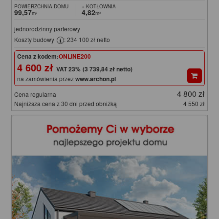
POWIERZCHNIA DOMU
+ KOTŁOWNIA
99,57
4,82
m²
m²
jednorodzinny parterowy
Koszty budowy
: 234 100 zł netto
Cena z kodem:
ONLINE200
4 600 zł
(3 739,84 zł netto)
na zamówienia przez
www.archon.pl
4 800 zł
Cena regularna
Najniższa cena z 30 dni przed obniżką
4 550 zł