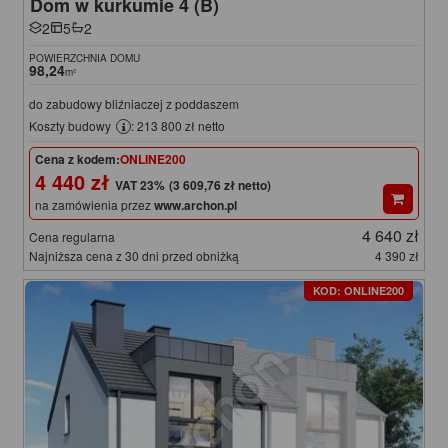
Dom w kurkumie 4 (B)
2
5
2
POWIERZCHNIA DOMU
98,24
m²
do zabudowy bliźniaczej z poddaszem
Koszty budowy
: 213 800 zł netto
Cena z kodem:
ONLINE200
4 440 zł
(3 609,76 zł netto)
na zamówienia przez
www.archon.pl
4 640 zł
Cena regularna
Najniższa cena z 30 dni przed obniżką
4 390 zł
KOD: ONLINE200