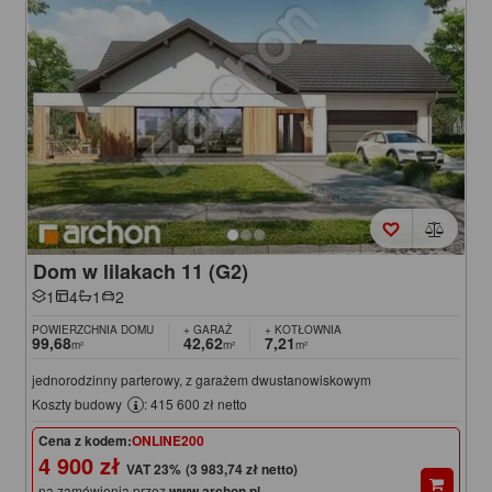
Dom w lilakach 11 (G2)
1
4
1
2
POWIERZCHNIA DOMU
+ GARAŻ
+ KOTŁOWNIA
99,68
42,62
7,21
m²
m²
m²
jednorodzinny parterowy, z garażem dwustanowiskowym
Koszty budowy
: 415 600 zł netto
Cena z kodem:
ONLINE200
4 900 zł
(3 983,74 zł netto)
na zamówienia przez
www.archon.pl