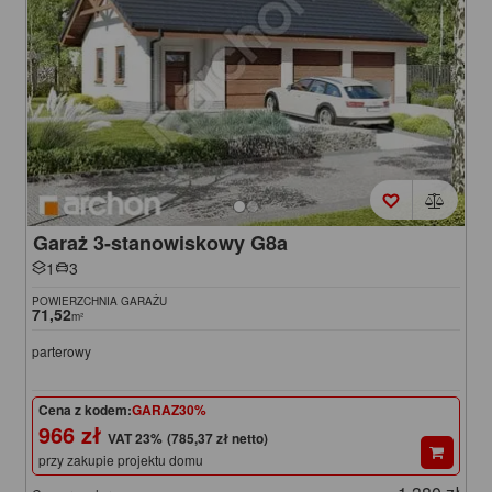
Garaż 3-stanowiskowy G8a
1
3
POWIERZCHNIA GARAŻU
71,52
m²
parterowy
Cena z kodem:
GARAZ30%
966 zł
(785,37 zł netto)
przy zakupie projektu domu