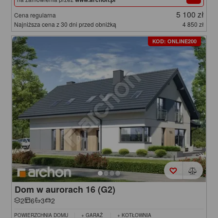
5 100 zł
Cena regularna
Najniższa cena z 30 dni przed obniżką
4 850 zł
KOD: ONLINE200
Dom w aurorach 16 (G2)
2
6
3
2
POWIERZCHNIA DOMU
+ GARAŻ
+ KOTŁOWNIA