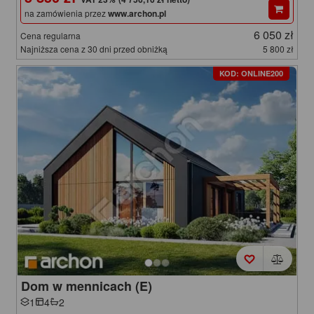
na zamówienia przez
www.archon.pl
6 050 zł
Cena regularna
Najniższa cena z 30 dni przed obniżką
5 800 zł
KOD: ONLINE200
Dom w mennicach (E)
1
4
2