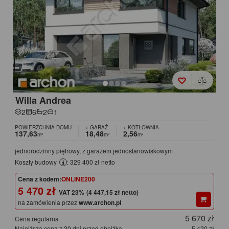
Willa Andrea
2
6
2
1
POWIERZCHNIA DOMU
+ GARAŻ
+ KOTŁOWNIA
137,63
18,48
2,56
m²
m²
m²
jednorodzinny piętrowy, z garażem jednostanowiskowym
Koszty budowy
: 329 400 zł netto
Cena z kodem:
ONLINE200
5 470 zł
(4 447,15 zł netto)
na zamówienia przez
www.archon.pl
5 670 zł
Cena regularna
Najniższa cena z 30 dni przed obniżką
5 420 zł