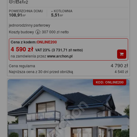
1
4
2
POWIERZCHNIA DOMU
+ KOTŁOWNIA
108,91
5,51
m²
m²
jednorodzinny parterowy
Koszty budowy
: 307 000 zł netto
Cena z kodem:
ONLINE200
4 590 zł
(3 731,71 zł netto)
na zamówienia przez
www.archon.pl
4 790 zł
Cena regularna
Najniższa cena z 30 dni przed obniżką
4 540 zł
KOD: ONLINE200