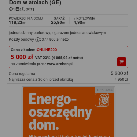
Dom w atolach (GE)
1
4
2
1
POWIERZCHNIA DOMU
+ GARAŻ
+ KOTŁOWNIA
118,23
25,90
4,90
m²
m²
m²
jednorodzinny parterowy, z garażem jednostanowiskowym
Koszty budowy
: 377 800 zł netto
Cena z kodem:
ONLINE200
5 000 zł
(4 065,04 zł netto)
na zamówienia przez
www.archon.pl
5 200 zł
Cena regularna
Najniższa cena z 30 dni przed obniżką
4 950 zł
REKLAMA