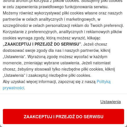
Strona archon.pl korzysta z plików cookies. Stosujemy pliki cookies
w celu zapewnienia prawidłowego funkcjonowania serwisu.
Możemy również wykorzystywać pliki cookies własne oraz naszych
partnerów w celach analitycznych i marketingowych, w
szczególności w celach personalizacji reklam do Twoich preferencji.
Korzystanie z preferencyjnych, analitycznych i reklamowych plików
cookies wymaga zgody, którą możesz wyrazić, klikając
„ZAAKCEPTUJ I PRZEJDŹ DO SERWISU”
. Jeżeli chcesz
dostosować swoje zgody dla nas i naszych partnerów, kliknij
„Ustawienia”. Wyrażoną zgodę możesz wycofać w każdym
momencie, zmieniając wybrane ustawienia. Jeżeli natomiast
Dom w zielistkach 23 (GA)
chcesz, żebyśmy stosowali tylko niezbędne pliki cookies, kliknij
2
5
2
1
„Ustawienia” i zaakceptuj niezbędne pliki cookies.
POWIERZCHNIA DOMU
+ GARAŻ
+ KOTŁOWNIA
Aby uzyskać więcej informacji, zapoznaj się z naszą
Polityką
117,39
23,30
5,83
m²
m²
m²
prywatności
.
jednorodzinny z poddaszem, z garażem jednostanowiskowym
Koszty budowy
: 287 400 zł netto
Ustawienia
Cena z kodem:
ONLINE200
4 900 zł
(3 983,74 zł netto)
ZAAKCEPTUJ I PRZEJDŹ DO SERWISU
na zamówienia przez
www.archon.pl