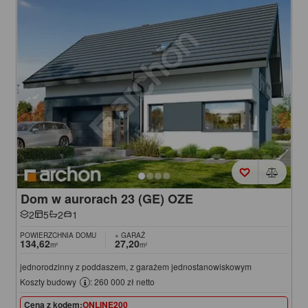
Dom w aurorach 23 (GE) OZE
2
5
2
1
POWIERZCHNIA DOMU
+ GARAŻ
134,62
27,20
m²
m²
jednorodzinny z poddaszem, z garażem jednostanowiskowym
Koszty budowy
: 260 000 zł netto
Cena z kodem:
ONLINE200