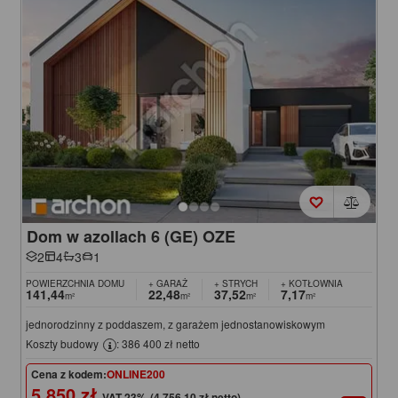
Dom w azollach 6 (GE) OZE
2
4
3
1
POWIERZCHNIA DOMU
+ GARAŻ
+ STRYCH
+ KOTŁOWNIA
141,44
22,48
37,52
7,17
m²
m²
m²
m²
jednorodzinny z poddaszem, z garażem jednostanowiskowym
Koszty budowy
: 386 400 zł netto
Cena z kodem:
ONLINE200
5 850 zł
(4 756,10 zł netto)