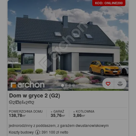
KOD: ONLINE200
Dom w gryce 2 (G2)
2
6
2
2
POWIERZCHNIA DOMU
+ GARAŻ
+ KOTŁOWNIA
138,78
35,76
3,86
m²
m²
m²
jednorodzinny z poddaszem, z garażem dwustanowiskowym
Koszty budowy
: 391 100 zł netto