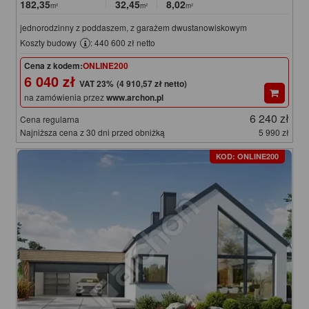
182,35
32,45
8,02
m²
m²
m²
jednorodzinny z poddaszem, z garażem dwustanowiskowym
Koszty budowy
: 440 600 zł netto
Cena z kodem:
ONLINE200
6 040 zł
(4 910,57 zł netto)
na zamówienia przez
www.archon.pl
6 240 zł
Cena regularna
Najniższa cena z 30 dni przed obniżką
5 990 zł
KOD: ONLINE200