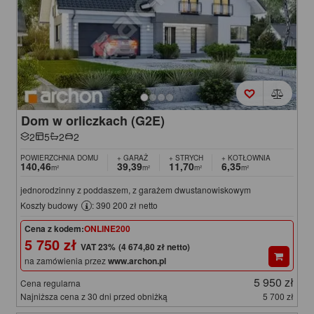
Dom w orliczkach (G2E)
2
5
2
2
POWIERZCHNIA DOMU
+ GARAŻ
+ STRYCH
+ KOTŁOWNIA
140,46
39,39
11,70
6,35
m²
m²
m²
m²
jednorodzinny z poddaszem, z garażem dwustanowiskowym
Koszty budowy
: 390 200 zł netto
Cena z kodem:
ONLINE200
5 750 zł
(4 674,80 zł netto)
na zamówienia przez
www.archon.pl
5 950 zł
Cena regularna
Najniższa cena z 30 dni przed obniżką
5 700 zł