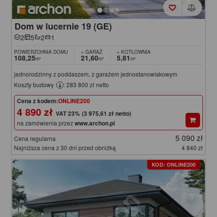
Dom w lucernie 19 (GE)
2
5
2
1
POWIERZCHNIA DOMU
+ GARAŻ
+ KOTŁOWNIA
108,25
21,60
5,81
m²
m²
m²
jednorodzinny z poddaszem, z garażem jednostanowiskowym
Koszty budowy
: 283 800 zł netto
Cena z kodem:
ONLINE200
4 890 zł
(3 975,61 zł netto)
na zamówienia przez
www.archon.pl
5 090 zł
Cena regularna
Najniższa cena z 30 dni przed obniżką
4 840 zł
KOD: ONLINE200