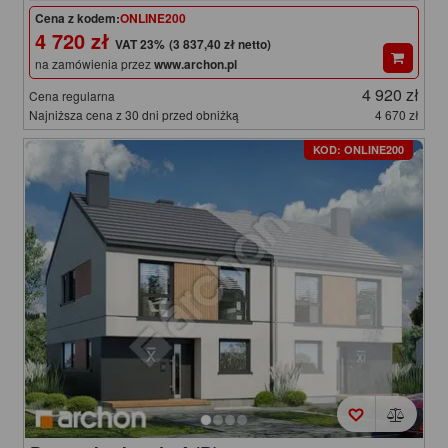
Cena z kodem:
ONLINE200
4 720 zł
(3 837,40 zł netto)
na zamówienia przez
www.archon.pl
4 920 zł
Cena regularna
Najniższa cena z 30 dni przed obniżką
4 670 zł
KOD: ONLINE200