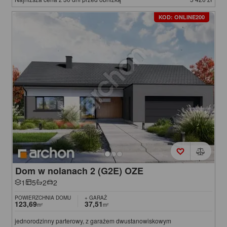
KOD: ONLINE200
Dom w nolanach 2 (G2E) OZE
1
5
2
2
POWIERZCHNIA DOMU
+ GARAŻ
123,69
37,51
m²
m²
jednorodzinny parterowy, z garażem dwustanowiskowym