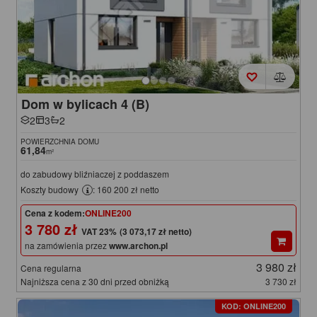
Dom w bylicach 4 (B)
2
3
2
POWIERZCHNIA DOMU
61,84
m²
do zabudowy bliźniaczej z poddaszem
Koszty budowy
: 160 200 zł netto
Cena z kodem:
ONLINE200
3 780 zł
(3 073,17 zł netto)
na zamówienia przez
www.archon.pl
3 980 zł
Cena regularna
Najniższa cena z 30 dni przed obniżką
3 730 zł
KOD: ONLINE200