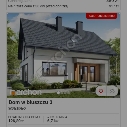
1 380 zł
Cena regularna
Najniższa cena z 30 dni przed obniżką
917 zł
KOD: ONLINE200
Dom w bluszczu 3
2
6
2
POWIERZCHNIA DOMU
+ KOTŁOWNIA
126,20
6,71
m²
m²