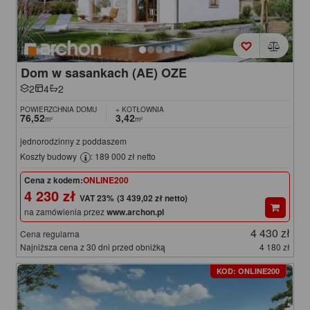
Dom w sasankach (AE) OZE
2
4
2
POWIERZCHNIA DOMU
+ KOTŁOWNIA
76,52
3,42
m²
m²
jednorodzinny z poddaszem
Koszty budowy
: 189 000 zł netto
Cena z kodem:
ONLINE200
4 230 zł
(3 439,02 zł netto)
na zamówienia przez
www.archon.pl
4 430 zł
Cena regularna
Najniższa cena z 30 dni przed obniżką
4 180 zł
KOD: ONLINE200