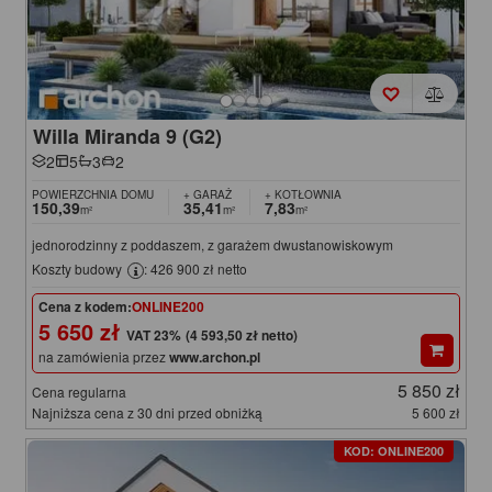
Willa Miranda 9 (G2)
2
5
3
2
POWIERZCHNIA DOMU
+ GARAŻ
+ KOTŁOWNIA
150,39
35,41
7,83
m²
m²
m²
jednorodzinny z poddaszem, z garażem dwustanowiskowym
Koszty budowy
: 426 900 zł netto
Cena z kodem:
ONLINE200
5 650 zł
(4 593,50 zł netto)
na zamówienia przez
www.archon.pl
5 850 zł
Cena regularna
Najniższa cena z 30 dni przed obniżką
5 600 zł
KOD: ONLINE200