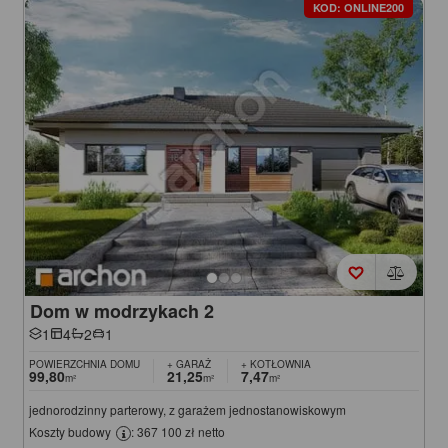
KOD: ONLINE200
Dom w modrzykach 2
1
4
2
1
POWIERZCHNIA DOMU
+ GARAŻ
+ KOTŁOWNIA
99,80
21,25
7,47
m²
m²
m²
jednorodzinny parterowy, z garażem jednostanowiskowym
Koszty budowy
: 367 100 zł netto