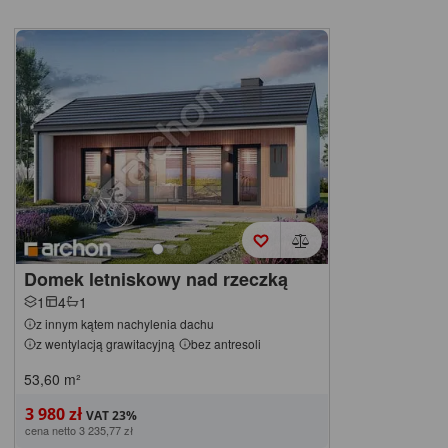
Domek letniskowy nad rzeczką
1
4
1
z innym kątem nachylenia dachu
z wentylacją grawitacyjną
bez antresoli
53,60
m²
3 980 zł
cena netto 3 235,77 zł