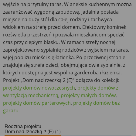
wyjście na przytulny taras. W aneksie kuchennym można
zaaranżować wygodną zabudowę. Jadalnia posiada
miejsce na duży stół dla całej rodziny i zachwyca
widokiem na strefę przed domem. Efektowny kominek
rozświetla przestrzeń i pozwala mieszkańcom spędzić
czas przy ciepłym blasku. W ramach strefy nocnej
zaprojektowano sypialnię rodziców z wyjściem na taras,
w jej pobliżu mieści się łazienka. Po przeciwnej stronie
znajduje się strefa dzieci, obejmująca dwie sypialnie, z
których dostępna jest wspólna garderoba i łazienka.
Projekt „Dom nad rzeczką 2 (E)” dołącza do kolekcji:
projekty domów nowoczesnych
,
projekty domów z
wentylacją mechaniczną
,
projekty małych domów
,
projekty domów parterowych
,
projekty domów bez
garażu
.
Rodzina projektu
Dom nad rzeczką 2 (E)
(1)