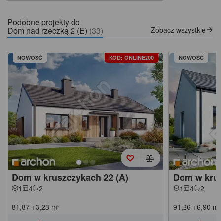
Podobne projekty do
Dom nad rzeczką 2 (E)
(33)
Zobacz wszystkie
NOWOŚĆ
KOD: ONLINE200
NOWOŚĆ
Dom w kruszczykach 22 (A)
Dom w krus
1
4
2
1
4
2
81,87
+3,23
m²
91,26
+6,90
m²