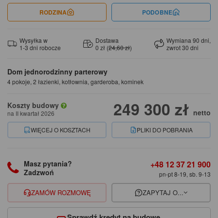
RODZINA
PODOBNE
Wysyłka w
Dostawa
Wymiana 90 dni,
1-3 dni robocze
0 zł (
24,60 zł
)
zwrot 30 dni
Dom jednorodzinny parterowy
4 pokoje, 2 łazienki, kotłownia, garderoba, kominek
249 300 zł
Koszty budowy
netto
na II kwartał 2026
WIĘCEJ O KOSZTACH
PLIKI DO POBRANIA
+48 12 37 21 900
Masz pytania?
Zadzwoń
pn-pt 8-19, sb. 9-13
ZAMÓW ROZMOWĘ
ZAPYTAJ O...
Sprawdź kredyt na budowę