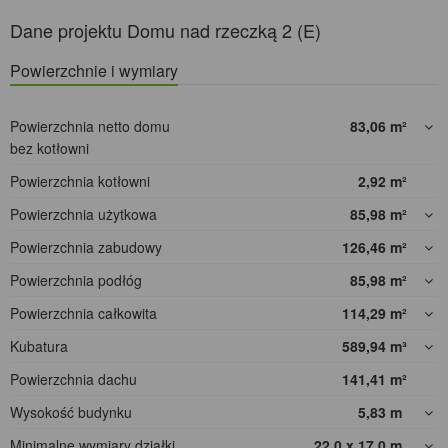
Dane projektu Domu nad rzeczką 2 (E)
Powierzchnie i wymiary
Powierzchnia netto domu
83,06
m²
bez kotłowni
Powierzchnia kotłowni
2,92
m²
Powierzchnia użytkowa
85,98
m²
Powierzchnia zabudowy
126,46
m²
Powierzchnia podłóg
85,98
m²
Powierzchnia całkowita
114,29
m²
Kubatura
589,94
m³
Powierzchnia dachu
141,41
m²
Wysokość budynku
5,83
m
Minimalne wymiary działki
22,0 x 17,0
m