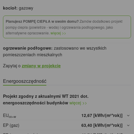
kocioł:
gazowy
Planujesz POMPĘ CIEPŁA w swoim domu?
Zamów dodatkowo projekt
pompy ciepła (powietrze - woda) i ogrzewania podłogowego, jako
alternatywne opracowanie.
więcej >>
ogrzewanie podłogowe:
zastosowano we wszystkich
pomieszczeniach mieszkalnych
Zapytaj o
zmiany w projekcie
Energooszczędność
Projekt zgodny z aktualnymi WT 2021 dot.
energooszczędności budynków
więcej >>
EU
12,67 [kWh/(m²*rok)]
co+w
EP (gaz)
63,40 [kWh/(m²*rok)]