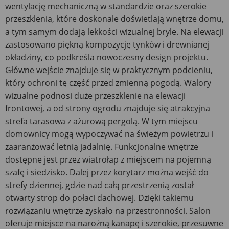
wentylację mechaniczną w standardzie oraz szerokie
przeszklenia, które doskonale doświetlają wnętrze domu,
a tym samym dodają lekkości wizualnej bryle. Na elewacji
zastosowano piękną kompozycję tynków i drewnianej
okładziny, co podkreśla nowoczesny design projektu.
Główne wejście znajduje się w praktycznym podcieniu,
który ochroni tę część przed zmienną pogodą. Walory
wizualne podnosi duże przeszklenie na elewacji
frontowej, a od strony ogrodu znajduje się atrakcyjna
strefa tarasowa z ażurową pergolą. W tym miejscu
domownicy mogą wypoczywać na świeżym powietrzu i
zaaranżować letnią jadalnię. Funkcjonalne wnętrze
dostępne jest przez wiatrołap z miejscem na pojemną
szafę i siedzisko. Dalej przez korytarz można wejść do
strefy dziennej, gdzie nad całą przestrzenią został
otwarty strop do połaci dachowej. Dzięki takiemu
rozwiązaniu wnętrze zyskało na przestronności. Salon
oferuje miejsce na narożną kanapę i szerokie, przesuwne