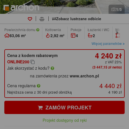
1/5
Zobacz lustrzane odbicie
Powierzchnia domu
Kotłownia
pokoje
łazienki i WC
Min. wym
83,06 m²
2,92 m²
4
2
22,0
Więcej parametrów
4 240 zł
Cena z kodem rabatowym
ONLINE200
z VAT 23%
(3 447,15 zł netto)
Jak skorzystać z kodu?
na zamówienia przez
www.archon.pl
4 440 zł
Cena regularna
Najniższa cena z 30 dni przed obniżką
4 190 zł
ZAMÓW PROJEKT
Projekt dostępny od ręki