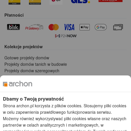
Płatności
Kolekcje projektów
Gotowe projekty domów
Projekty domów tanich w budowie
Projekty domów szeregowych
Projekty małych domów (do 150 m2)
Projekty domów wielorodzinnych
Projekty domów bliźniaczych
Projekty domów nowoczesnych
Dbamy o Twoją prywatność
Projekty domów parterowych
Strona archon.pl korzysta z plików cookies. Stosujemy pliki cookies
w celu zapewnienia prawidłowego funkcjonowania serwisu.
2026 © ARCHON+ Biuro Projektów - Tradycyjne i nowoczesne gotowe
Możemy również wykorzystywać pliki cookies własne oraz naszych
projekty domów - autorska pracownia architektoniczna założona w 1990r.
partnerów w celach analitycznych i marketingowych, w
przez arch. Barbarę Mendel