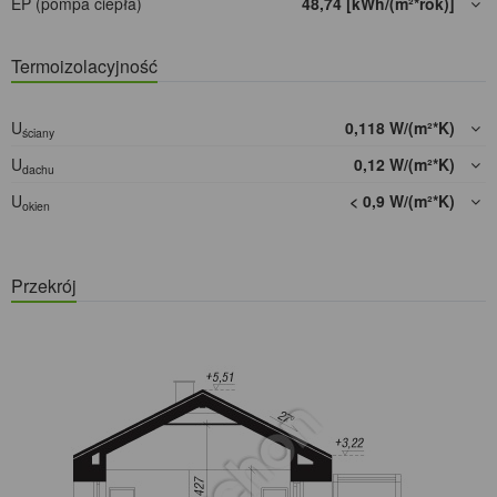
EP (pompa ciepła)
48,74 [kWh/(m²*rok)]
Termoizolacyjność
U
0,118 W/(m²*K)
ściany
U
0,12 W/(m²*K)
dachu
U
< 0,9 W/(m²*K)
okien
Przekrój