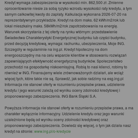
Kredyt wymaga zabezpieczenia w wysokości min. 862,500 zł. Zmienne
oprocentowanie niesie za sobą ryzyko wzrostu wysokości raty kredytu, a tym
samym całkowitej kwoty do zapłaty. Kalkulacja wykonana 2026-07-20 na
reprezentatywnym przykładzie. Kredyt na dom maks. 62 kWh/m2/rok lub
lokal mieszkalny maks. 58kWh/m2/rok zapotrzebowania na energię.
Warunek skorzystania z tej oferty na rynku wtórnym: przedstawienie
Świadectwa Charakterystyki Energetycznej budynku lub części budynku,
przed decyzją kredytową, wymaga: rachunku, ubezpieczenia, Moje ING.
Szczegóły w regulaminie na ing.pl. Kredyt hipoteczny na dom
energooszczędny ma na celu wsparcie klientów w stosowaniu rozwiązań
zapewniających efektywność energetyczną budynków. Społeczeństwo
przechodzi na gospodarkę niskoemisyjną. Robią to nasi klienci, robimy to
również w ING. Finansujemy wiele zrównoważonych działań, ale wciąż
więcej tych, które takie nie są. Sprawdź, jak sobie radzimy na esg.ing.pl
Informacja nie stanowi oferty w rozumieniu przepisów prawa, udzielenie
kredytu i jego warunki zależą od wyniku oceny zdolności kredytowej i
proponowanego zabezpieczenia. ING Bank Śląski S.A.
Powyższa informacja nie stanowi oferty w rozumieniu przepisów prawa, a ma
charakter wyłącznie informacyjny. Udzielenie kredytu oraz jego warunki
uzależnione będą od wyniku oceny zdolności kredytowej oraz
proponowanego zabezpieczenia. Dowiedz się więcej, o tym jak działa nasz
kredyt na stronie:
www.ing.pl/o-kredycie