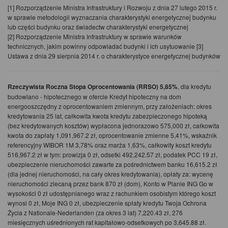
[1] Rozporządzenie Ministra Infrastruktury i Rozwoju z dnia 27 lutego 2015 r.
w sprawie metodologii wyznaczania charakterystyki energetycznej budynku
lub części budynku oraz świadectw charakterystyki energetycznej
[2] Rozporządzenie Ministra Infrastruktury w sprawie warunków
technicznych, jakim powinny odpowiadać budynki i ich usytuowanie
[3]
Ustawa z dnia 29 sierpnia 2014 r. o charakterystyce energetycznej budynków
Rzeczywista Roczna Stopa Oprocentowania (RRSO) 5,85%
, dla kredytu
budowlano - hipotecznego w ofercie Kredyt hipoteczny na dom
energooszczędny z oprocentowaniem zmiennym, przy założeniach: okres
kredytowania 25 lat, całkowita kwota kredytu zabezpieczonego hipoteką
(bez kredytowanych kosztów) wypłacona jednorazowo 575,000 zł, całkowita
kwota do zapłaty 1,091,967.2 zł, oprocentowanie zmienne 5,41%, wskaźnik
referencyjny WIBOR 1M 3,78% oraz marża 1,63%, całkowity koszt kredytu
516,967.2 zł w tym: prowizja 0 zł, odsetki 492,242.57 zł, podatek PCC 19 zł,
ubezpieczenie nieruchomości zawarte za pośrednictwem banku 16,615.2 zł
(dla jednej nieruchomości, na cały okres kredytowania), opłaty za: wycenę
nieruchomości zlecaną przez bank 870 zł (dom), Konto w Planie ING Go w
wysokości 0 zł udostępnianego wraz z rachunkiem osobistym którego koszt
wynosi 0 zł, Moje ING 0 zł, ubezpieczenie spłaty kredytu Twoja Ochrona
Życia z Nationale-Nederlanden (za okres 3 lat) 7,220.43 zł, 276
miesięcznych uśrednionych rat kapitałowo-odsetkowych po 3,645.88 zł.