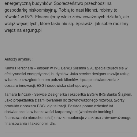
energetyczną budynków. Społeczeństwo przechodzi na
gospodarkę niskoemisyjną. Robią to nasi klienci, robimy to
również w ING. Finansujemy wiele zrównoważonych działań, ale
wciąż więcej tych, które takie nie są. Sprawdź, jak sobie radzimy –
wejdź na esg.ing.pl
Autorzy artykułu:
Kamil Pierzchała – ekspert w ING Banku Śląskim S.A, specjalizujący się w
efektywności energetycznej budynków. Jako service designer rozwija usługi
w banku z uwzględnieniem potrzeb klientów, łącząc doświadczenia z
obszaru innowacji, ESG i środowiska start-upowego.
Tamara Bińczak - Service Designerka i ekspertka ESG w ING Banku Śląskim.
Jako projektantka z zamiłowaniem do zrównoważonego rozwoju, tworzy
produkty z obszaru ESG i digitalizacji. Posiada ponad dziesięć lat
doświadczenia w bankowości korporacyjnej (wholesale banking i
finansowanie nieruchomości) oraz kompetencje z zakresu zrównoważonego
finansowania i Taksonomii UE.