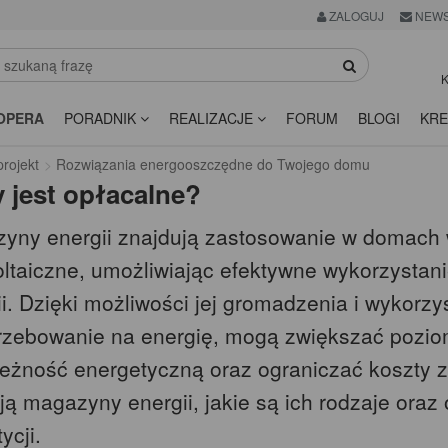
ZALOGUJ
NEWS
K
OPERA
PORADNIK
REALIZACJE
FORUM
BLOGI
KRE
rojekt
Rozwiązania energooszczędne do Twojego domu
 jest opłacalne?
yny energii znajdują zastosowanie w domach 
oltaiczne, umożliwiając efektywne wykorzysta
i. Dzięki możliwości jej gromadzenia i wykorzy
rzebowanie na energię, mogą zwiększać pozio
leżność energetyczną oraz ograniczać koszty za
ją magazyny energii, jakie są ich rodzaje oraz
ycji.