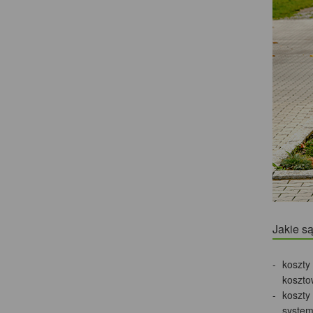
Jakie s
koszty
koszto
koszty
system