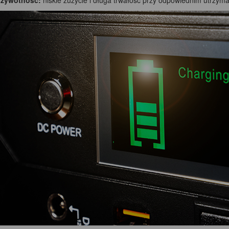
 żywotność:
niskie zużycie i długa trwałość przy odpowiednim utrzyma