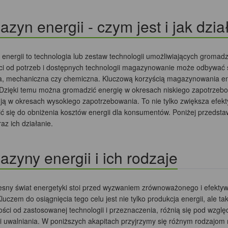
zyn energii - czym jest i jak dzia
energii to technologia lub zestaw technologii umożliwiających gromadz
ci od potrzeb i dostępnych technologii magazynowanie może odbywać się
a, mechaniczna czy chemiczna. Kluczową korzyścią magazynowania ener
 Dzięki temu można gromadzić energię w okresach niskiego zapotrzebowa
 ją w okresach wysokiego zapotrzebowania. To nie tylko zwiększa efe
ić się do obniżenia kosztów energii dla konsumentów. Poniżej przed
raz ich działanie.
zyny energii i ich rodzaje
sny świat energetyki stoi przed wyzwaniem zrównoważonego i efekt
Kluczem do osiągnięcia tego celu jest nie tylko produkcja energii, ale
ości od zastosowanej technologii i przeznaczenia, różnią się pod wzg
i uwalniania. W poniższych akapitach przyjrzymy się różnym rodzajom 