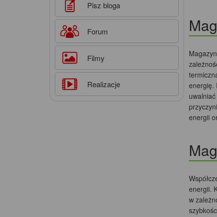
Pisz bloga
Maga
Forum
Magazyn 
Filmy
zależnoś
termiczn
Realizacje
energię.
uwalniać
przyczyn
energii o
Maga
Współcze
energii. 
w zależn
szybkośc