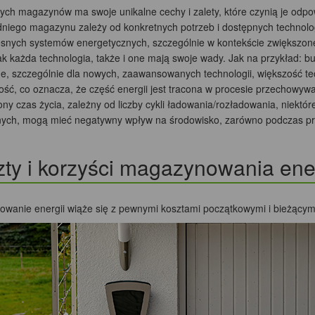
tych magazynów ma swoje unikalne cechy i zalety, które czynią je od
niego magazynu zależy od konkretnych potrzeb i dostępnych technolo
snych systemów energetycznych, szczególnie w kontekście zwiększone
jak każda technologia, także i one mają swoje wady. Jak na przykład:
e, szczególnie dla nowych, zaawansowanych technologii, większość t
ość, co oznacza, że część energii jest tracona w procesie przechowyw
ny czas życia, zależny od liczby cykli ładowania/rozładowania, niektór
ych, mogą mieć negatywny wpływ na środowisko, zarówno podczas produk
ty i korzyści magazynowania ener
wanie energii wiąże się z pewnymi kosztami początkowymi i bieżącym