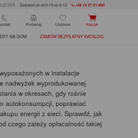
LETTER
Zadzwoń pn-pt 8-19 sb 9-13
+48 12 37 21 900
ontakt
Porównaj
Ulubione
Koszyk
DYT NA DOM
ZAMÓW BEZPŁATNY KATALOG
wyposażonych w instalacje
nie nadwyżek wyprodukowanej
stania w okresach, gdy rośnie
m autokonsumpcji, poprawiać
kupu energii z sieci. Sprawdź, jak
 od czego zależy opłacalność takiej