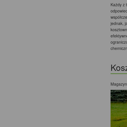
Każdy z 
odpowied
współcze
jednak, 
kosztown
efektywn
ograniczo
chemiczn
Kosz
Magazyno