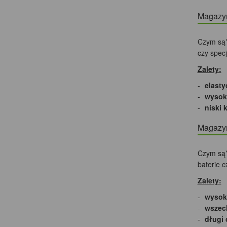
Magazyn
Czym są?
czy specj
Zalety:
elasty
wysok
niski 
Magazy
Czym są?
baterie 
Zalety:
wysoka
wszec
długi