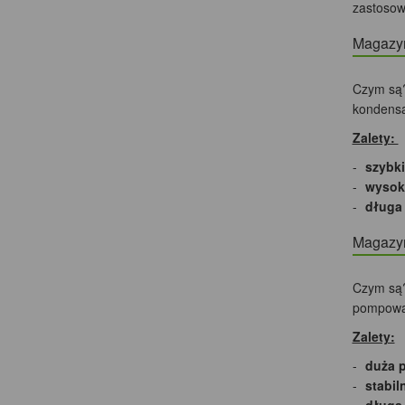
zastosow
Magazyn
Czym są?
kondensa
Zalety:
szybki
wysok
długa
Magazy
Czym są?
pompowan
Zalety:
duża 
stabil