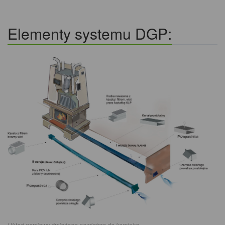
Elementy systemu DGP:
Układ nawiewu świeżego powietrza do kominka