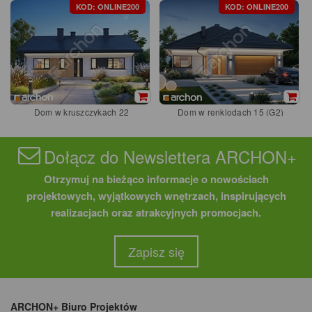
KOD: ONLINE200
KOD: ONLINE200
Dom w kruszczykach 22
Dom w renklodach 15 (G2)
Dołącz do Newslettera ARCHON+
Otrzymuj na bieżąco informacje o nowościach
projektowych, wyjątkowych wnętrzach, inspirujących
realizacjach oraz atrakcyjnych promocjach.
Zapisz się
ARCHON+ Biuro Projektów