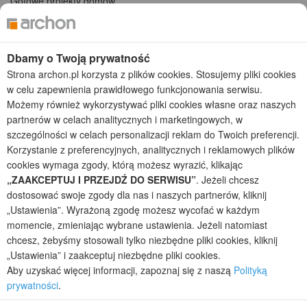
Gotowe projekty domów
Projekty domów tanich w budowie
Projekty domów szeregowych
Projekty małych domów (do 150 m2)
Dbamy o Twoją prywatność
Projekty domów wielorodzinnych
Strona archon.pl korzysta z plików cookies. Stosujemy pliki cookies
Projekty domów bliźniaczych
w celu zapewnienia prawidłowego funkcjonowania serwisu.
Projekty domów nowoczesnych
Możemy również wykorzystywać pliki cookies własne oraz naszych
Projekty domów parterowych
partnerów w celach analitycznych i marketingowych, w
szczególności w celach personalizacji reklam do Twoich preferencji.
2026 © ARCHON+ Biuro Projektów - Tradycyjne i nowoczesne gotowe
projekty domów - autorska pracownia architektoniczna założona w 1990r.
Korzystanie z preferencyjnych, analitycznych i reklamowych plików
przez arch. Barbarę Mendel
cookies wymaga zgody, którą możesz wyrazić, klikając
Z uwagi na ciągłe doskonalenie procesu powstawania projektów (zgodnie z
„ZAAKCEPTUJ I PRZEJDŹ DO SERWISU”
. Jeżeli chcesz
normą ISO 9001), prezentowane na stronie projekty domów mogą
dostosować swoje zgody dla nas i naszych partnerów, kliknij
nieznacznie różnić się od dokumentacji technicznej.
„Ustawienia”. Wyrażoną zgodę możesz wycofać w każdym
Informujemy, iż w celu optymalizacji treści dostępnych w naszym sklepie,
momencie, zmieniając wybrane ustawienia. Jeżeli natomiast
dostosowania ich do Państwa indywidualnych potrzeb korzystamy z
chcesz, żebyśmy stosowali tylko niezbędne pliki cookies, kliknij
informacji zapisanych za pomocą plików cookies na urządzeniach
„Ustawienia” i zaakceptuj niezbędne pliki cookies.
końcowych użytkowników. Pliki cookies użytkownik może kontrolować za
Aby uzyskać więcej informacji, zapoznaj się z naszą
Polityką
pomocą ustawień swojej przeglądarki internetowej. Dalsze korzystanie z
prywatności
.
naszego serwisu internetowego, bez zmiany ustawień przeglądarki
internetowej oznacza, iż użytkownik akceptuje stosowanie plików cookies.