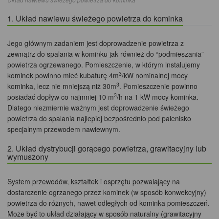
1. Układ nawiewu świeżego powietrza do kominka
Jego głównym zadaniem jest doprowadzenie powietrza z
zewnątrz do spalania w kominku jak również do “podmieszania”
powietrza ogrzewanego. Pomieszczenie, w którym instalujemy
3
kominek powinno mieć kubaturę 4m
/kW nominalnej mocy
3
kominka, lecz nie mniejszą niż 30m
. Pomieszczenie powinno
3
posiadać dopływ co najmniej 10 m
/h na 1 kW mocy kominka.
Dlatego niezmiernie ważnym jest doprowadzenie świeżego
powietrza do spalania najlepiej bezpośrednio pod palenisko
specjalnym przewodem nawiewnym.
2. Układ dystrybucji gorącego powietrza, grawitacyjny lub
wymuszony
System przewodów, kształtek i osprzętu pozwalający na
dostarczenie ogrzanego przez kominek (w sposób konwekcyjny)
powietrza do różnych, nawet odległych od kominka pomieszczeń.
Może być to układ działający w sposób naturalny (grawitacyjny