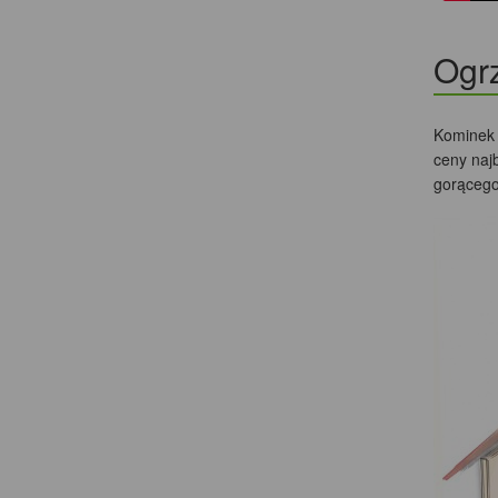
Ogr
Kominek 
ceny naj
gorącego