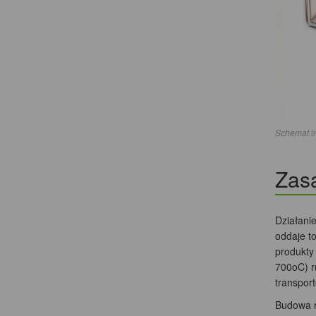
Schemat i
Zasa
Działani
oddaje to
produkty
700oC) r
transpor
Budowa r