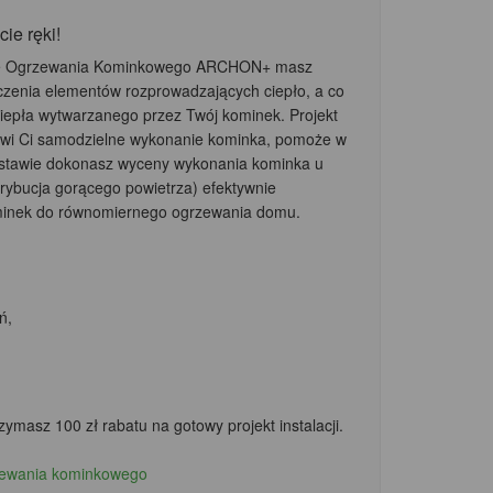
ie ręki!
kcie Ogrzewania Kominkowego ARCHON+ masz
zenia elementów rozprowadzających ciepło, a co
ciepła wytwarzanego przez Twój kominek. Projekt
i Ci samodzielne wykonanie kominka, pomoże w
dstawie dokonasz wyceny wykonania kominka u
ybucja gorącego powietrza) efektywnie
minek do równomiernego ogrzewania domu.
ń,
zymasz 100 zł rabatu
na gotowy projekt instalacji.
rzewania kominkowego