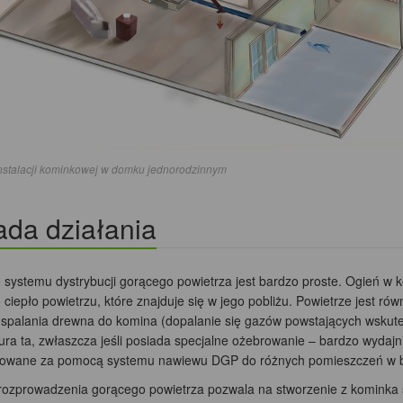
nstalacji kominkowej w domku jednorodzinnym
da działania
e systemu dystrybucji gorącego powietrza jest bardzo proste. Ogień w 
 ciepło powietrzu, które znajduje się w jego pobliżu. Powietrze jest r
 spalania drewna do komina (dopalanie się gazów powstających wskut
ura ta, zwłaszcza jeśli posiada specjalne ożebrowanie – bardzo wydajn
towane za pomocą systemu nawiewu DGP do różnych pomieszczeń w 
ozprowadzenia gorącego powietrza pozwala na stworzenie z kominka 