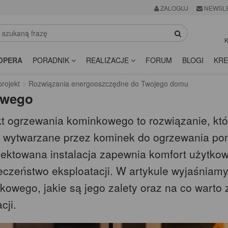
ZALOGUJ
NEWSL
K
OPERA
PORADNIK
REALIZACJE
FORUM
BLOGI
KRE
rojekt
Rozwiązania energooszczędne do Twojego domu
owego
kt ogrzewania kominkowego to rozwiązanie, kt
o wytwarzane przez kominek do ogrzewania p
jektowana instalacja zapewnia komfort użytkow
eczeństwo eksploatacji. W artykule wyjaśniamy
kowego, jakie są jego zalety oraz na co wart
cji.