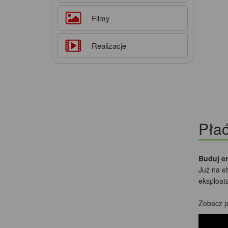
Filmy
Realizacje
Pła
Buduj e
Już na e
eksploata
Zobacz p