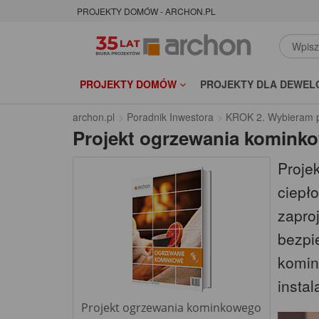
PROJEKTY DOMÓW - ARCHON.PL
PROJEKTY DOMÓW
PROJEKTY DLA DEWEL
archon.pl
Poradnik Inwestora
KROK 2. Wybieram p
Projekt ogrzewania komink
Proje
ciepł
zapro
bezpi
komin
instala
Projekt ogrzewania kominkowego