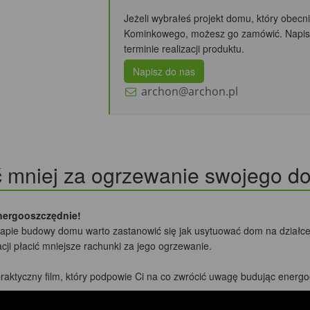
Jeżeli wybrałeś projekt domu, który obec
Kominkowego, możesz go zamówić. Napisz
terminie realizacji produktu.
Napisz do nas
archon@archon.pl
ć mniej za ogrzewanie swojego d
nergooszczędnie!
tapie budowy domu warto zastanowić się jak usytuować dom na działce 
cji płacić mniejsze rachunki za jego ogrzewanie.
raktyczny film, który podpowie Ci na co zwrócić uwagę budując ener