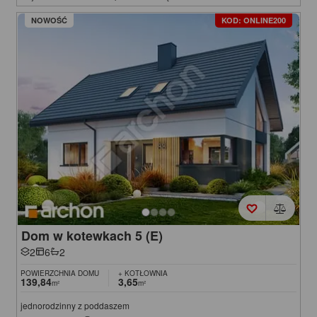
NOWOŚĆ
KOD: ONLINE200
Dom w kotewkach 5 (E)
2
6
2
POWIERZCHNIA DOMU
+ KOTŁOWNIA
139,84
3,65
m²
m²
jednorodzinny z poddaszem