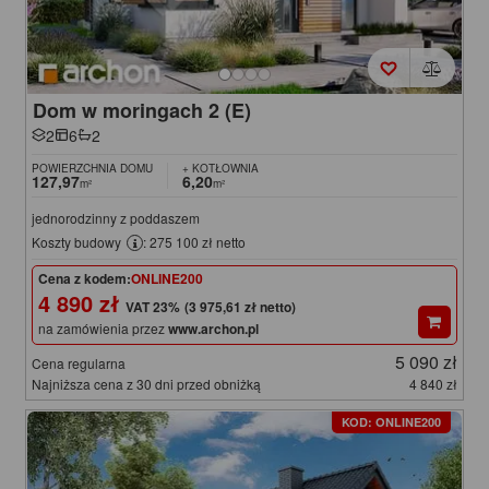
Dom w moringach 2 (E)
2
6
2
POWIERZCHNIA DOMU
+ KOTŁOWNIA
127,97
6,20
m²
m²
jednorodzinny z poddaszem
Koszty budowy
: 275 100 zł netto
Cena z kodem:
ONLINE200
4 890 zł
(3 975,61 zł netto)
na zamówienia przez
www.archon.pl
5 090 zł
Cena regularna
Najniższa cena z 30 dni przed obniżką
4 840 zł
KOD: ONLINE200