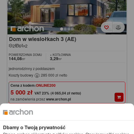
Dom w wiesiołkach 3 (AE)
2
6
2
POWIERZCHNIA DOMU
+ KOTŁOWNIA
144,08
3,29
m²
m²
jednorodzinny z poddaszem
Koszty budowy
: 285 000 zł netto
Cena z kodem:
ONLINE200
5 000 zł
(4 065,04 zł netto)
na zamówienia przez
www.archon.pl
5 200 zł
Cena regularna
Najniższa cena z 30 dni przed obniżką
4 950 zł
KOD: ONLINE200
Dbamy o Twoją prywatność