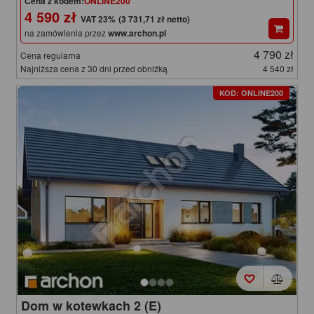
Cena z kodem:
ONLINE200
4 590 zł
(3 731,71 zł netto)
na zamówienia przez
www.archon.pl
4 790 zł
Cena regularna
Najniższa cena z 30 dni przed obniżką
4 540 zł
KOD: ONLINE200
Dom w kotewkach 2 (E)