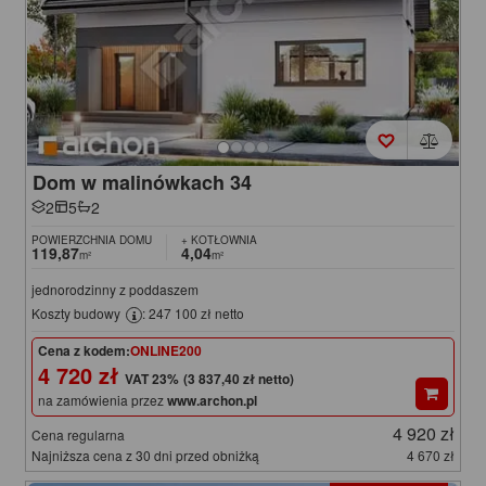
Dom w malinówkach 34
2
5
2
POWIERZCHNIA DOMU
+ KOTŁOWNIA
119,87
4,04
m²
m²
jednorodzinny z poddaszem
Koszty budowy
: 247 100 zł netto
Cena z kodem:
ONLINE200
4 720 zł
(3 837,40 zł netto)
na zamówienia przez
www.archon.pl
4 920 zł
Cena regularna
Najniższa cena z 30 dni przed obniżką
4 670 zł