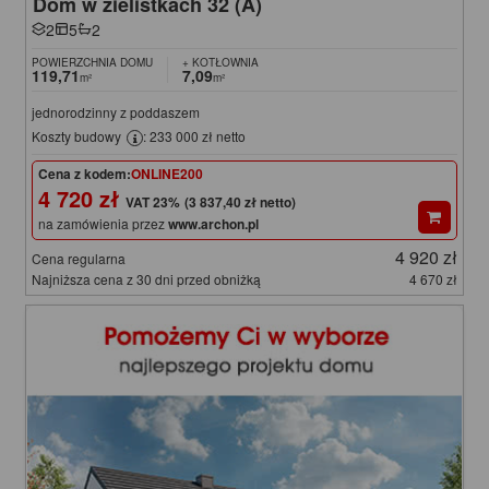
Dom w zielistkach 32 (A)
2
5
2
POWIERZCHNIA DOMU
+ KOTŁOWNIA
119,71
7,09
m²
m²
jednorodzinny z poddaszem
Koszty budowy
: 233 000 zł netto
Cena z kodem:
ONLINE200
4 720 zł
(3 837,40 zł netto)
na zamówienia przez
www.archon.pl
4 920 zł
Cena regularna
Najniższa cena z 30 dni przed obniżką
4 670 zł