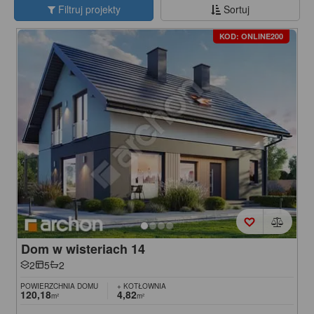
Filtruj projekty
Sortuj
KOD: ONLINE200
Dom w wisteriach 14
2
5
2
POWIERZCHNIA DOMU
+ KOTŁOWNIA
120,18
4,82
m²
m²