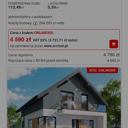
POWIERZCHNIA DOMU
+ KOTŁOWNIA
112,48
5,30
m²
m²
jednorodzinny z poddaszem
Koszty budowy
: 264 200 zł netto
Cena z kodem:
ONLINE200
4 590 zł
(3 731,71 zł netto)
na zamówienia przez
www.archon.pl
4 790 zł
Cena regularna
Najniższa cena z 30 dni przed obniżką
4 540 zł
KOD: ONLINE200