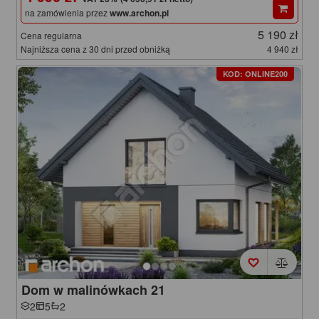
na zamówienia przez
www.archon.pl
5 190 zł
Cena regularna
Najniższa cena z 30 dni przed obniżką
4 940 zł
KOD: ONLINE200
Dom w malinówkach 21
2
5
2