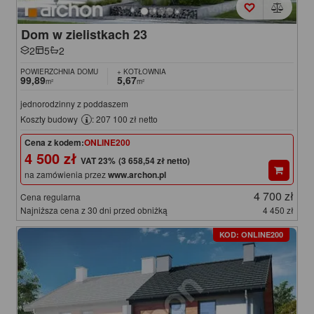
Dom w zielistkach 23
2
5
2
POWIERZCHNIA DOMU
+ KOTŁOWNIA
99,89
5,67
m²
m²
jednorodzinny z poddaszem
Koszty budowy
: 207 100 zł netto
Cena z kodem:
ONLINE200
4 500 zł
(3 658,54 zł netto)
na zamówienia przez
www.archon.pl
4 700 zł
Cena regularna
Najniższa cena z 30 dni przed obniżką
4 450 zł
KOD: ONLINE200