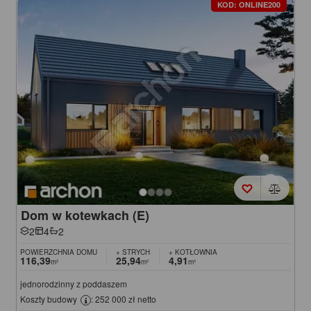
KOD: ONLINE200
Dom w kotewkach (E)
2
4
2
POWIERZCHNIA DOMU
+ STRYCH
+ KOTŁOWNIA
116,39
25,94
4,91
m²
m²
m²
jednorodzinny z poddaszem
Koszty budowy
: 252 000 zł netto