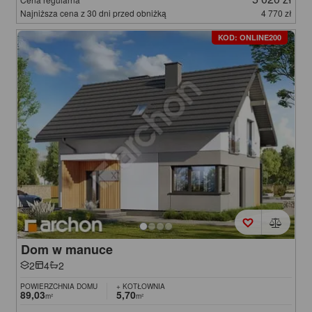
Najniższa cena z 30 dni przed obniżką
4 770 zł
KOD: ONLINE200
Dom w manuce
2
4
2
POWIERZCHNIA DOMU
+ KOTŁOWNIA
89,03
5,70
m²
m²