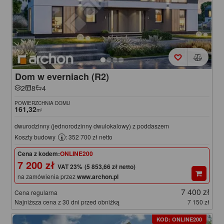
Dom w everniach (R2)
2
8
4
POWIERZCHNIA DOMU
161,32
m²
dwurodzinny (jednorodzinny dwulokalowy) z poddaszem
Koszty budowy
: 352 700 zł netto
Cena z kodem:
ONLINE200
7 200 zł
(5 853,66 zł netto)
na zamówienia przez
www.archon.pl
7 400 zł
Cena regularna
Najniższa cena z 30 dni przed obniżką
7 150 zł
KOD: ONLINE200