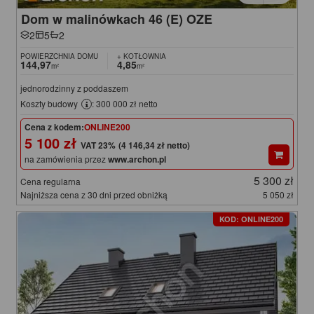
Dom w malinówkach 46 (E) OZE
2
5
2
POWIERZCHNIA DOMU
+ KOTŁOWNIA
144,97
4,85
m²
m²
jednorodzinny z poddaszem
Koszty budowy
: 300 000 zł netto
Cena z kodem:
ONLINE200
5 100 zł
(4 146,34 zł netto)
na zamówienia przez
www.archon.pl
5 300 zł
Cena regularna
Najniższa cena z 30 dni przed obniżką
5 050 zł
KOD: ONLINE200