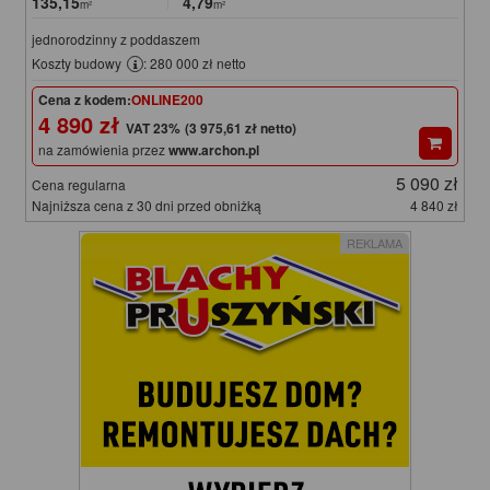
135,15
4,79
m²
m²
jednorodzinny z poddaszem
Koszty budowy
: 280 000 zł netto
Cena z kodem:
ONLINE200
4 890 zł
(3 975,61 zł netto)
na zamówienia przez
www.archon.pl
5 090 zł
Cena regularna
Najniższa cena z 30 dni przed obniżką
4 840 zł
REKLAMA