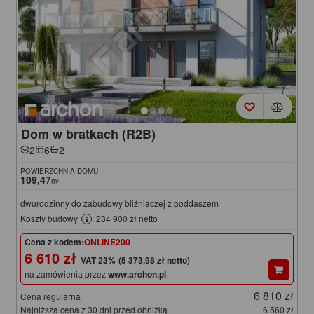
Dom w bratkach (R2B)
2
6
2
POWIERZCHNIA DOMU
109,47
m²
dwurodzinny do zabudowy bliźniaczej z poddaszem
Koszty budowy
: 234 900 zł netto
Cena z kodem:
ONLINE200
6 610 zł
(5 373,98 zł netto)
na zamówienia przez
www.archon.pl
6 810 zł
Cena regularna
Najniższa cena z 30 dni przed obniżką
6 560 zł