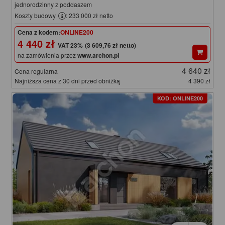
jednorodzinny z poddaszem
Koszty budowy
: 233 000 zł netto
Cena z kodem:
ONLINE200
4 440 zł
(3 609,76 zł netto)
na zamówienia przez
www.archon.pl
4 640 zł
Cena regularna
Najniższa cena z 30 dni przed obniżką
4 390 zł
KOD: ONLINE200