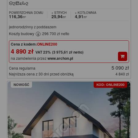
2
4
2
POWIERZCHNIA DOMU
+ STRYCH
+ KOTŁOWNIA
116,36
25,94
4,91
m²
m²
m²
jednorodzinny z poddaszem
Koszty budowy
: 296 700 zł netto
Cena z kodem:
ONLINE200
4 890 zł
(3 975,61 zł netto)
na zamówienia przez
www.archon.pl
5 090 zł
Cena regularna
Najniższa cena z 30 dni przed obniżką
4 840 zł
NOWOŚĆ
KOD: ONLINE200