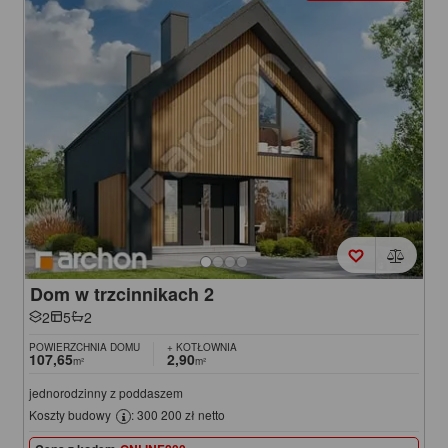
Dom w trzcinnikach 2
2
5
2
POWIERZCHNIA DOMU
+ KOTŁOWNIA
107,65
2,90
m²
m²
jednorodzinny z poddaszem
Koszty budowy
: 300 200 zł netto