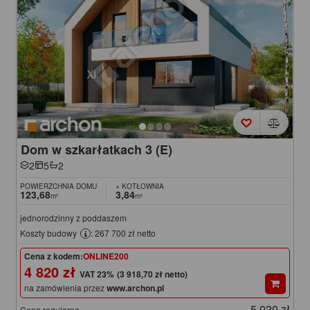
Dom w szkarłatkach 3 (E)
2
5
2
POWIERZCHNIA DOMU
+ KOTŁOWNIA
123,68
3,84
m²
m²
jednorodzinny z poddaszem
Koszty budowy
: 267 700 zł netto
Cena z kodem:
ONLINE200
4 820 zł
(3 918,70 zł netto)
na zamówienia przez
www.archon.pl
5 020 zł
Cena regularna