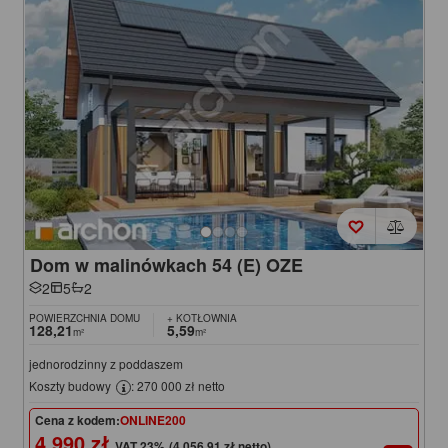
Dom w malinówkach 54 (E) OZE
2
5
2
POWIERZCHNIA DOMU
+ KOTŁOWNIA
128,21
5,59
m²
m²
jednorodzinny z poddaszem
Koszty budowy
: 270 000 zł netto
Cena z kodem:
ONLINE200
4 990 zł
(4 056,91 zł netto)