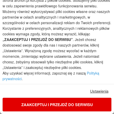
Strona archon.pl korzysta z plików cookies. Stosujemy pliki cookies
w celu zapewnienia prawidłowego funkcjonowania serwisu.
Możemy również wykorzystywać pliki cookies własne oraz naszych
partnerów w celach analitycznych i marketingowych, w
szczególności w celach personalizacji reklam do Twoich preferencji.
Korzystanie z preferencyjnych, analitycznych i reklamowych plików
cookies wymaga zgody, którą możesz wyrazić, klikając
„ZAAKCEPTUJ I PRZEJDŹ DO SERWISU”
. Jeżeli chcesz
dostosować swoje zgody dla nas i naszych partnerów, kliknij
„Ustawienia”. Wyrażoną zgodę możesz wycofać w każdym
momencie, zmieniając wybrane ustawienia. Jeżeli natomiast
chcesz, żebyśmy stosowali tylko niezbędne pliki cookies, kliknij
„Ustawienia” i zaakceptuj niezbędne pliki cookies.
Dom w zielistkach 34 (E) OZE
Aby uzyskać więcej informacji, zapoznaj się z naszą
Polityką
2
5
2
prywatności
.
POWIERZCHNIA DOMU
+ KOTŁOWNIA
110,00
5,76
m²
m²
Ustawienia
jednorodzinny z poddaszem
Koszty budowy
: 209 000 zł netto
ZAAKCEPTUJ I PRZEJDŹ DO SERWISU
Cena z kodem:
ONLINE200