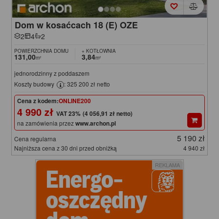
Dom w kosaćcach 18 (E) OZE
2
4
2
POWIERZCHNIA DOMU
+ KOTŁOWNIA
131,00
3,84
m²
m²
jednorodzinny z poddaszem
Koszty budowy
: 325 200 zł netto
Cena z kodem:
ONLINE200
4 990 zł
(4 056,91 zł netto)
na zamówienia przez
www.archon.pl
5 190 zł
Cena regularna
Najniższa cena z 30 dni przed obniżką
4 940 zł
REKLAMA