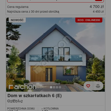
4 700 zł
Cena regularna
Najniższa cena z 30 dni przed obniżką
4 450 zł
NOWOŚĆ
KOD: ONLINE200
Dom w szkarłatkach 6 (E)
2
5
2
POWIERZCHNIA DOMU
+ KOTŁOWNIA