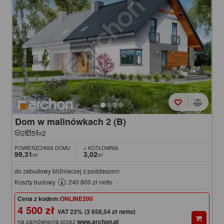
Dom w malinówkach 2 (B)
2
5
2
POWIERZCHNIA DOMU
+ KOTŁOWNIA
99,31
3,02
m²
m²
do zabudowy bliźniaczej z poddaszem
Koszty budowy
: 240 800 zł netto
Cena z kodem:
ONLINE200
4 500 zł
(3 658,54 zł netto)
na zamówienia przez
www.archon.pl