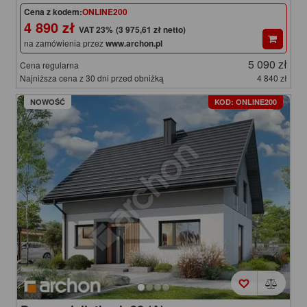
Cena z kodem:
ONLINE200
4 890 zł
(3 975,61 zł netto)
na zamówienia przez
www.archon.pl
5 090 zł
Cena regularna
Najniższa cena z 30 dni przed obniżką
4 840 zł
NOWOŚĆ
KOD: ONLINE200