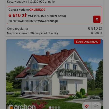
Koszty budowy
: 230 000 zł netto
Cena z kodem:
ONLINE200
6 610 zł
(5 373,98 zł netto)
na zamówienia przez
www.archon.pl
6 810 zł
Cena regularna
Najniższa cena z 30 dni przed obniżką
6 560 zł
KOD: ONLINE200