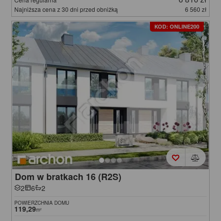
Najniższa cena z 30 dni przed obniżką
6 560 zł
KOD: ONLINE200
Dom w bratkach 16 (R2S)
2
6
2
POWIERZCHNIA DOMU
119,29
m²