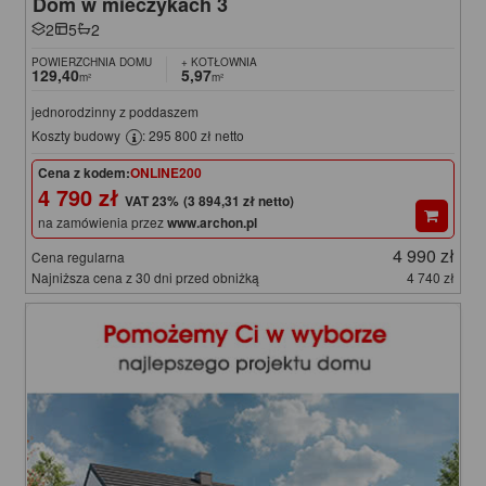
Dom w mieczykach 3
2
5
2
POWIERZCHNIA DOMU
+ KOTŁOWNIA
129,40
5,97
m²
m²
jednorodzinny z poddaszem
Koszty budowy
: 295 800 zł netto
Cena z kodem:
ONLINE200
4 790 zł
(3 894,31 zł netto)
na zamówienia przez
www.archon.pl
4 990 zł
Cena regularna
Najniższa cena z 30 dni przed obniżką
4 740 zł