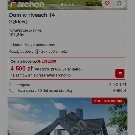
Dom w riveach 14
2
6
2
POWIERZCHNIA DOMU
101,80
m²
jednorodzinny z poddaszem
Koszty budowy
: 207 000 zł netto
Cena z kodem:
ONLINE200
4 500 zł
(3 658,54 zł netto)
na zamówienia przez
www.archon.pl
4 700 zł
Cena regularna
Najniższa cena z 30 dni przed obniżką
4 450 zł
KOD: ONLINE200