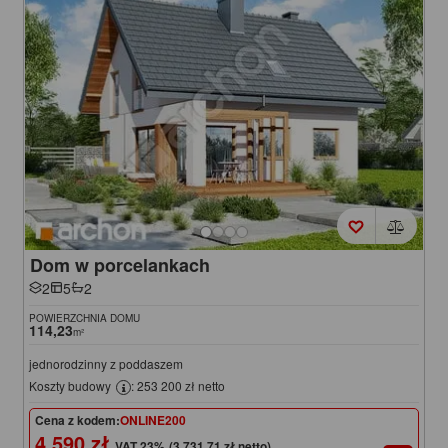
Dom w porcelankach
2
5
2
POWIERZCHNIA DOMU
114,23
m²
jednorodzinny z poddaszem
Koszty budowy
: 253 200 zł netto
Cena z kodem:
ONLINE200
4 590 zł
(3 731,71 zł netto)