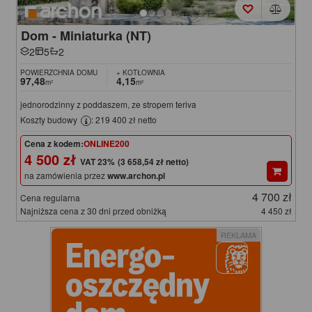
Dom - Miniaturka (NT)
2
5
2
POWIERZCHNIA DOMU
+ KOTŁOWNIA
97,48
4,15
m²
m²
jednorodzinny z poddaszem, ze stropem teriva
Koszty budowy
: 219 400 zł netto
Cena z kodem:
ONLINE200
4 500 zł
(3 658,54 zł netto)
na zamówienia przez
www.archon.pl
4 700 zł
Cena regularna
Najniższa cena z 30 dni przed obniżką
4 450 zł
REKLAMA