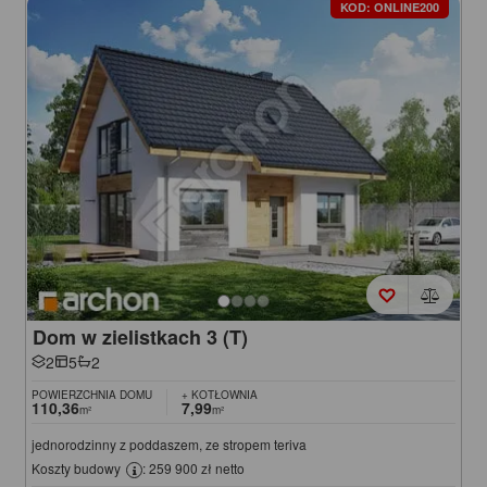
KOD: ONLINE200
Dom w zielistkach 3 (T)
2
5
2
POWIERZCHNIA DOMU
+ KOTŁOWNIA
110,36
7,99
m²
m²
jednorodzinny z poddaszem, ze stropem teriva
Koszty budowy
: 259 900 zł netto