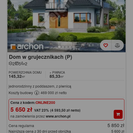
Dom w grujecznikach (P)
2
5
2
POWIERZCHNIA DOMU
+ PIWNICA
145,32
85,33
m²
m²
jednorodzinny z poddaszem, z piwnicą
Koszty budowy
: 469 000 zł netto
Cena z kodem:
ONLINE200
5 650 zł
(4 593,50 zł netto)
na zamówienia przez
www.archon.pl
5 850 zł
Cena regularna
Najniższa cena z 30 dni przed obniżką
5 600 zł