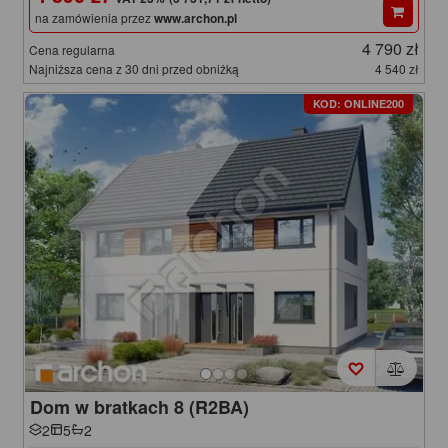
na zamówienia przez
www.archon.pl
4 790 zł
Cena regularna
Najniższa cena z 30 dni przed obniżką
4 540 zł
KOD: ONLINE200
Dom w bratkach 8 (R2BA)
2
5
2