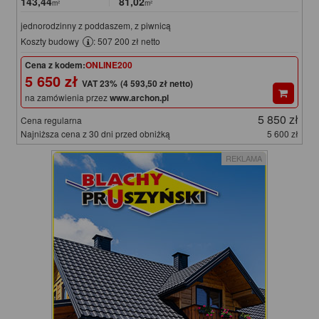
143,44
81,02
m²
m²
jednorodzinny z poddaszem, z piwnicą
Koszty budowy
: 507 200 zł netto
Cena z kodem:
ONLINE200
5 650 zł
(4 593,50 zł netto)
na zamówienia przez
www.archon.pl
5 850 zł
Cena regularna
Najniższa cena z 30 dni przed obniżką
5 600 zł
REKLAMA