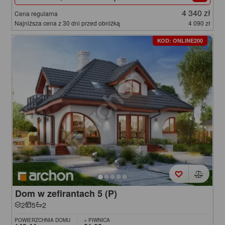
4 340 zł
Cena regularna
Najniższa cena z 30 dni przed obniżką
4 090 zł
KOD: ONLINE200
Dom w zefirantach 5 (P)
2
5
2
POWIERZCHNIA DOMU
+ PIWNICA