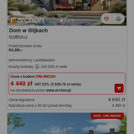
Dom w lilijkach
2
5
2
POWIERZCHNIA DOMU
94,89
m²
jednorodzinny z poddaszem
Koszty budowy
: 242 000 zł netto
Cena z kodem:
ONLINE200
4 440 zł
(3 609,76 zł netto)
na zamówienia przez
www.archon.pl
4 640 zł
Cena regularna
Najniższa cena z 30 dni przed obniżką
4 390 zł
KOD: ONLINE200