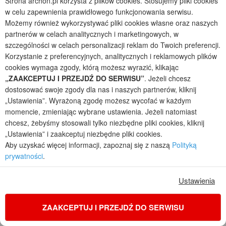
Strona archon.pl korzysta z plików cookies. Stosujemy pliki cookies
w celu zapewnienia prawidłowego funkcjonowania serwisu.
Możemy również wykorzystywać pliki cookies własne oraz naszych
partnerów w celach analitycznych i marketingowych, w
szczególności w celach personalizacji reklam do Twoich preferencji.
Korzystanie z preferencyjnych, analitycznych i reklamowych plików
cookies wymaga zgody, którą możesz wyrazić, klikając
„ZAAKCEPTUJ I PRZEJDŹ DO SERWISU”
. Jeżeli chcesz
dostosować swoje zgody dla nas i naszych partnerów, kliknij
„Ustawienia”. Wyrażoną zgodę możesz wycofać w każdym
momencie, zmieniając wybrane ustawienia. Jeżeli natomiast
chcesz, żebyśmy stosowali tylko niezbędne pliki cookies, kliknij
„Ustawienia” i zaakceptuj niezbędne pliki cookies.
Dom w awokado 2
Aby uzyskać więcej informacji, zapoznaj się z naszą
Polityką
2
5
2
prywatności
.
POWIERZCHNIA DOMU
+ KOTŁOWNIA
138,30
7,30
m²
m²
Ustawienia
jednorodzinny z poddaszem
Koszty budowy
: 339 100 zł netto
ZAAKCEPTUJ I PRZEJDŹ DO SERWISU
Cena z kodem:
ONLINE200