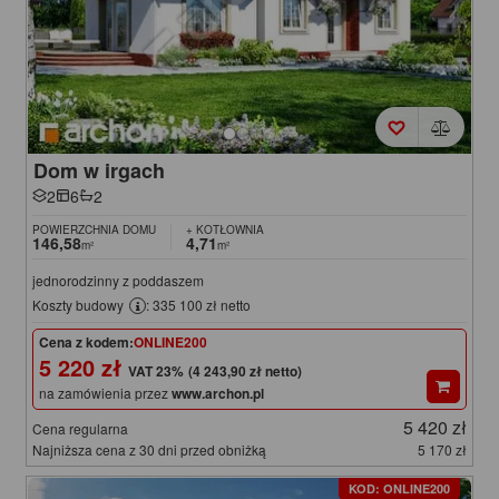
Dom w irgach
2
6
2
POWIERZCHNIA DOMU
+ KOTŁOWNIA
146,58
4,71
m²
m²
jednorodzinny z poddaszem
Koszty budowy
: 335 100 zł netto
Cena z kodem:
ONLINE200
5 220 zł
(4 243,90 zł netto)
na zamówienia przez
www.archon.pl
5 420 zł
Cena regularna
Najniższa cena z 30 dni przed obniżką
5 170 zł
KOD: ONLINE200