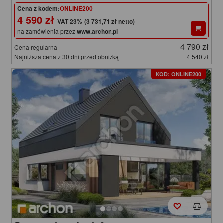
Cena z kodem:
ONLINE200
4 590 zł
(3 731,71 zł netto)
na zamówienia przez
www.archon.pl
4 790 zł
Cena regularna
Najniższa cena z 30 dni przed obniżką
4 540 zł
KOD: ONLINE200