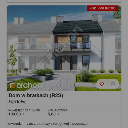
KOD: ONLINE200
Dom w bratkach (R2S)
2
6
2
POWIERZCHNIA DOMU
+ KOTŁOWNIA
103,63
5,83
m²
m²
dwurodzinny do zabudowy szeregowej z poddaszem