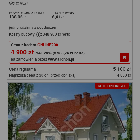
2
5
2
POWIERZCHNIA DOMU
+ KOTŁOWNIA
138,96
6,01
m²
m²
jednorodzinny z poddaszem
Koszty budowy
: 348 900 zł netto
Cena z kodem:
ONLINE200
4 900 zł
(3 983,74 zł netto)
na zamówienia przez
www.archon.pl
5 100 zł
Cena regularna
Najniższa cena z 30 dni przed obniżką
4 850 zł
KOD: ONLINE200