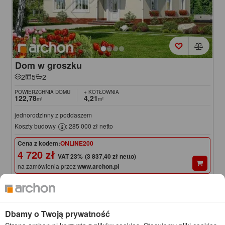
Dom w groszku
2
5
2
POWIERZCHNIA DOMU
+ KOTŁOWNIA
122,78
4,21
m²
m²
jednorodzinny z poddaszem
Koszty budowy
: 285 000 zł netto
Cena z kodem:
ONLINE200
4 720 zł
(3 837,40 zł netto)
na zamówienia przez
www.archon.pl
4 920 zł
Cena regularna
Najniższa cena z 30 dni przed obniżką
4 670 zł
KOD: ONLINE200
Dbamy o Twoją prywatność