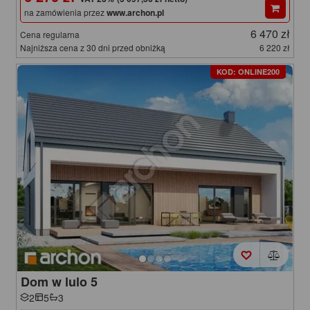
na zamówienia przez
www.archon.pl
6 470 zł
Cena regularna
Najniższa cena z 30 dni przed obniżką
6 220 zł
KOD: ONLINE200
Dom w lulo 5
2
5
3