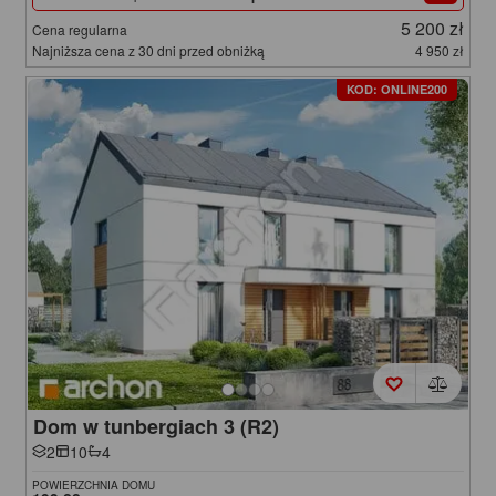
5 200 zł
Cena regularna
Najniższa cena z 30 dni przed obniżką
4 950 zł
KOD: ONLINE200
Dom w tunbergiach 3 (R2)
2
10
4
POWIERZCHNIA DOMU