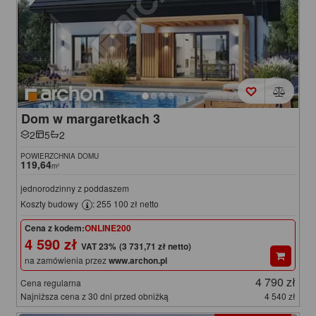
Dom w margaretkach 3
2
5
2
POWIERZCHNIA DOMU
119,64
m²
jednorodzinny z poddaszem
Koszty budowy
: 255 100 zł netto
Cena z kodem:
ONLINE200
4 590 zł
(3 731,71 zł netto)
na zamówienia przez
www.archon.pl
4 790 zł
Cena regularna
Najniższa cena z 30 dni przed obniżką
4 540 zł