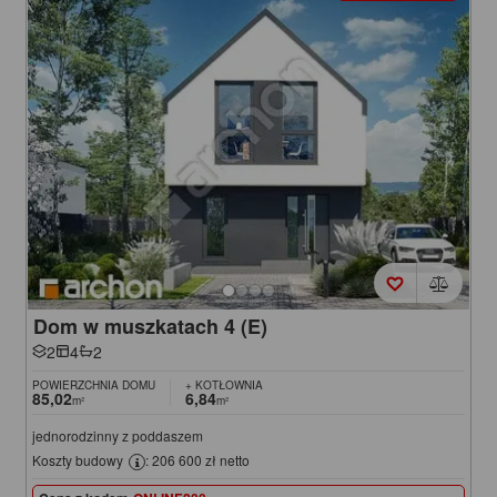
Dom w muszkatach 4 (E)
2
4
2
POWIERZCHNIA DOMU
+ KOTŁOWNIA
85,02
6,84
m²
m²
jednorodzinny z poddaszem
Koszty budowy
: 206 600 zł netto