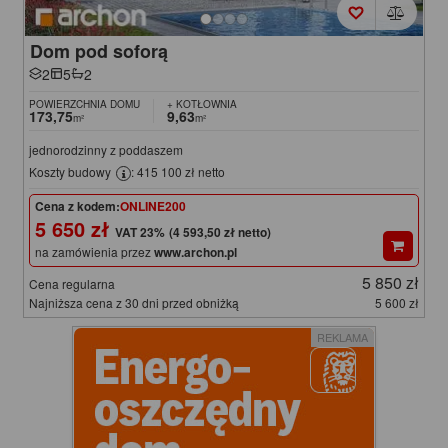
Dom pod soforą
2
5
2
POWIERZCHNIA DOMU
+ KOTŁOWNIA
173,75
9,63
m²
m²
jednorodzinny z poddaszem
Koszty budowy
: 415 100 zł netto
Cena z kodem:
ONLINE200
5 650 zł
(4 593,50 zł netto)
na zamówienia przez
www.archon.pl
5 850 zł
Cena regularna
Najniższa cena z 30 dni przed obniżką
5 600 zł
REKLAMA