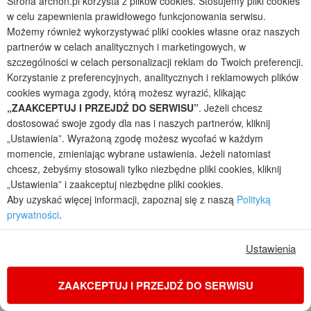
Strona archon.pl korzysta z plików cookies. Stosujemy pliki cookies
w celu zapewnienia prawidłowego funkcjonowania serwisu.
Możemy również wykorzystywać pliki cookies własne oraz naszych
partnerów w celach analitycznych i marketingowych, w
szczególności w celach personalizacji reklam do Twoich preferencji.
Korzystanie z preferencyjnych, analitycznych i reklamowych plików
cookies wymaga zgody, którą możesz wyrazić, klikając
„ZAAKCEPTUJ I PRZEJDŹ DO SERWISU”
. Jeżeli chcesz
dostosować swoje zgody dla nas i naszych partnerów, kliknij
„Ustawienia”. Wyrażoną zgodę możesz wycofać w każdym
momencie, zmieniając wybrane ustawienia. Jeżeli natomiast
chcesz, żebyśmy stosowali tylko niezbędne pliki cookies, kliknij
„Ustawienia” i zaakceptuj niezbędne pliki cookies.
Dom w siódmaczkach (E) OZE
Aby uzyskać więcej informacji, zapoznaj się z naszą
Polityką
2
5
2
prywatności
.
POWIERZCHNIA DOMU
+ KOTŁOWNIA
130,29
3,58
m²
m²
Ustawienia
jednorodzinny z poddaszem
Koszty budowy
: 279 800 zł netto
ZAAKCEPTUJ I PRZEJDŹ DO SERWISU
Cena z kodem:
ONLINE200