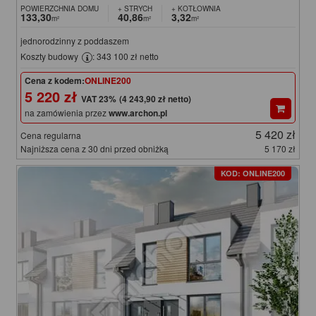
POWIERZCHNIA DOMU
+ STRYCH
+ KOTŁOWNIA
133,30
40,86
3,32
m²
m²
m²
jednorodzinny z poddaszem
Koszty budowy
: 343 100 zł netto
Cena z kodem:
ONLINE200
5 220 zł
(4 243,90 zł netto)
na zamówienia przez
www.archon.pl
5 420 zł
Cena regularna
Najniższa cena z 30 dni przed obniżką
5 170 zł
KOD: ONLINE200