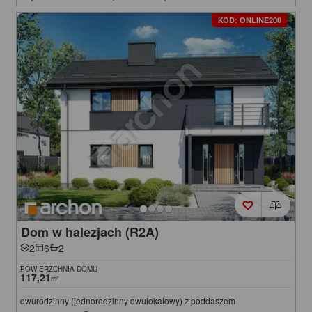
KOD: ONLINE200
Dom w halezjach (R2A)
2
6
2
POWIERZCHNIA DOMU
117,21
m²
dwurodzinny (jednorodzinny dwulokalowy) z poddaszem