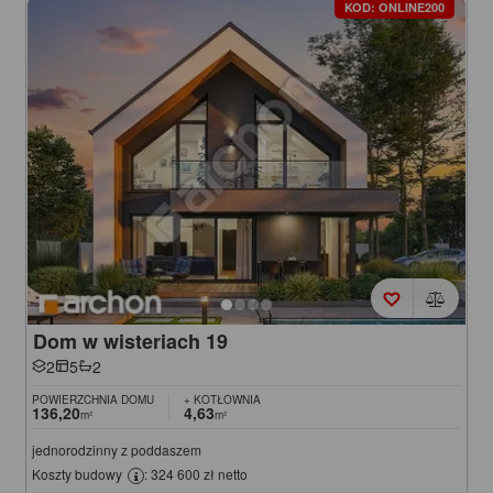
KOD: ONLINE200
Dom w wisteriach 19
2
5
2
POWIERZCHNIA DOMU
+ KOTŁOWNIA
136,20
4,63
m²
m²
jednorodzinny z poddaszem
Koszty budowy
: 324 600 zł netto