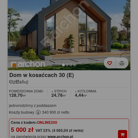
Dom w kosaćcach 30 (E)
2
4
2
POWIERZCHNIA DOMU
+ STRYCH
+ KOTŁOWNIA
128,70
24,78
4,44
m²
m²
m²
jednorodzinny z poddaszem
Koszty budowy
: 340 900 zł netto
Cena z kodem:
ONLINE200
5 000 zł
(4 065,04 zł netto)
na zamówienia przez
www.archon.pl