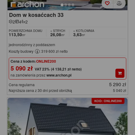
Dom w kosaćcach 33
2
4
2
POWIERZCHNIA DOMU
+ STRYCH
+ KOTŁOWNIA
113,50
26,08
3,63
m²
m²
m²
jednorodzinny z poddaszem
Koszty budowy
: 319 600 zł netto
Cena z kodem:
ONLINE200
5 090 zł
(4 138,21 zł netto)
na zamówienia przez
www.archon.pl
5 290 zł
Cena regularna
Najniższa cena z 30 dni przed obniżką
5 040 zł
KOD: ONLINE200