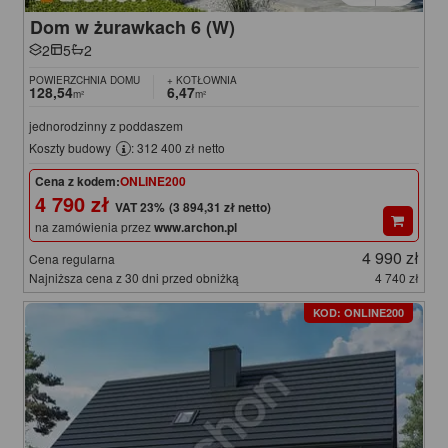
Dom w żurawkach 6 (W)
2
5
2
POWIERZCHNIA DOMU
+ KOTŁOWNIA
128,54
6,47
m²
m²
jednorodzinny z poddaszem
Koszty budowy
: 312 400 zł netto
Cena z kodem:
ONLINE200
4 790 zł
(3 894,31 zł netto)
na zamówienia przez
www.archon.pl
4 990 zł
Cena regularna
Najniższa cena z 30 dni przed obniżką
4 740 zł
KOD: ONLINE200