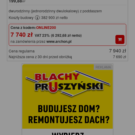
199,88
m²
dwurodzinny (jednorodzinny dwulokalowy) z poddaszem
Koszty budowy
: 382 900 zł netto
Cena z kodem:
ONLINE200
7 740 zł
(6 292,68 zł netto)
na zamówienia przez
www.archon.pl
7 940 zł
Cena regularna
Najniższa cena z 30 dni przed obniżką
7 690 zł
REKLAMA