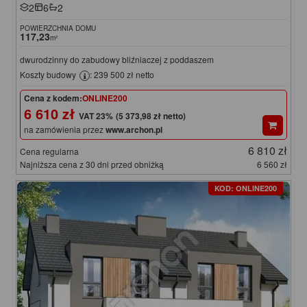
2
6
2
POWIERZCHNIA DOMU
117,23
m²
dwurodzinny do zabudowy bliźniaczej z poddaszem
Koszty budowy
: 239 500 zł netto
Cena z kodem:
ONLINE200
6 610 zł
(5 373,98 zł netto)
na zamówienia przez
www.archon.pl
6 810 zł
Cena regularna
Najniższa cena z 30 dni przed obniżką
6 560 zł
KOD: ONLINE200