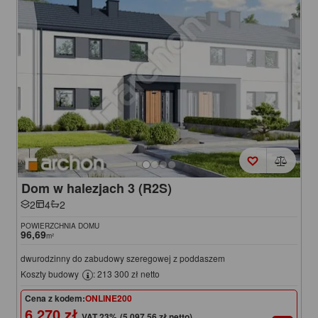
Dom w halezjach 3 (R2S)
2
4
2
POWIERZCHNIA DOMU
96,69
m²
dwurodzinny do zabudowy szeregowej z poddaszem
Koszty budowy
: 213 300 zł netto
Cena z kodem:
ONLINE200
6 270 zł
(5 097,56 zł netto)