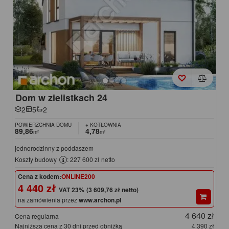
Dom w zielistkach 24
2
5
2
POWIERZCHNIA DOMU
+ KOTŁOWNIA
89,86
4,78
m²
m²
jednorodzinny z poddaszem
Koszty budowy
: 227 600 zł netto
Cena z kodem:
ONLINE200
4 440 zł
(3 609,76 zł netto)
na zamówienia przez
www.archon.pl
4 640 zł
Cena regularna
Najniższa cena z 30 dni przed obniżką
4 390 zł