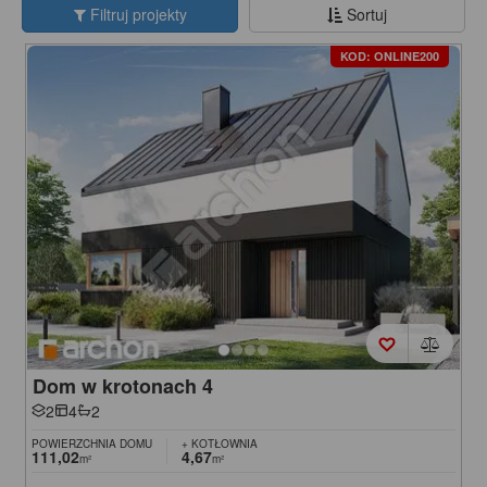
Filtruj projekty
Sortuj
KOD: ONLINE200
Dom w krotonach 4
2
4
2
POWIERZCHNIA DOMU
+ KOTŁOWNIA
111,02
4,67
m²
m²