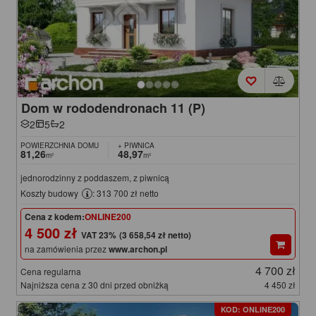
Dom w rododendronach 11 (P)
2
5
2
POWIERZCHNIA DOMU
+ PIWNICA
81,26
48,97
m²
m²
jednorodzinny z poddaszem, z piwnicą
Koszty budowy
: 313 700 zł netto
Cena z kodem:
ONLINE200
4 500 zł
(3 658,54 zł netto)
na zamówienia przez
www.archon.pl
4 700 zł
Cena regularna
Najniższa cena z 30 dni przed obniżką
4 450 zł
KOD: ONLINE200