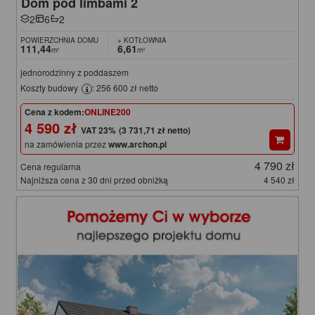
Dom pod limbami 2
2
6
2
POWIERZCHNIA DOMU
+ KOTŁOWNIA
111,44
6,61
m²
m²
jednorodzinny z poddaszem
Koszty budowy
: 256 600 zł netto
Cena z kodem:
ONLINE200
4 590 zł
(3 731,71 zł netto)
na zamówienia przez
www.archon.pl
4 790 zł
Cena regularna
Najniższa cena z 30 dni przed obniżką
4 540 zł