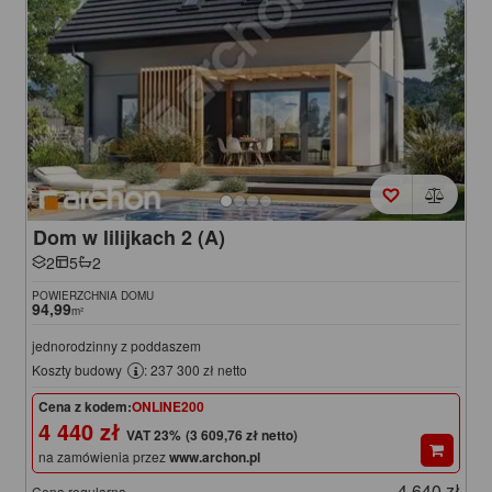
Dom w lilijkach 2 (A)
2
5
2
POWIERZCHNIA DOMU
94,99
m²
jednorodzinny z poddaszem
Koszty budowy
: 237 300 zł netto
Cena z kodem:
ONLINE200
4 440 zł
(3 609,76 zł netto)
na zamówienia przez
www.archon.pl
4 640 zł
Cena regularna