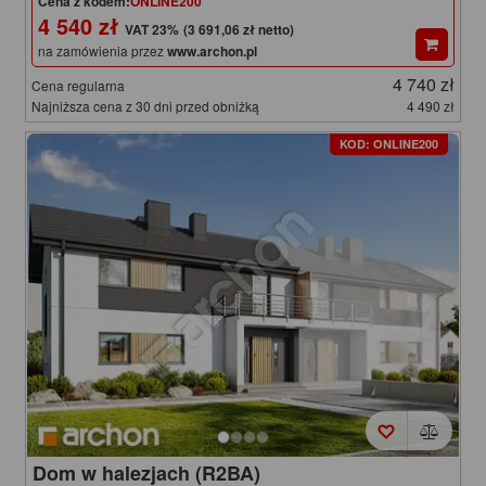
Cena z kodem:
ONLINE200
4 540 zł
(3 691,06 zł netto)
na zamówienia przez
www.archon.pl
4 740 zł
Cena regularna
Najniższa cena z 30 dni przed obniżką
4 490 zł
KOD: ONLINE200
Dom w halezjach (R2BA)