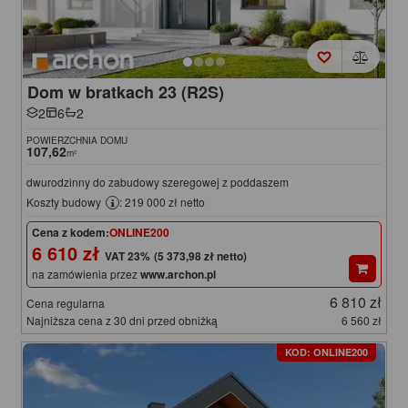
Dom w bratkach 23 (R2S)
2
6
2
POWIERZCHNIA DOMU
107,62
m²
dwurodzinny do zabudowy szeregowej z poddaszem
Koszty budowy
: 219 000 zł netto
Cena z kodem:
ONLINE200
6 610 zł
(5 373,98 zł netto)
na zamówienia przez
www.archon.pl
6 810 zł
Cena regularna
Najniższa cena z 30 dni przed obniżką
6 560 zł
KOD: ONLINE200