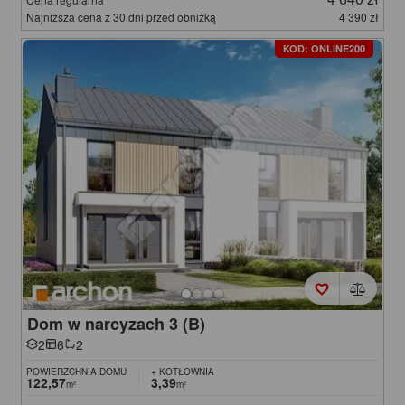
Najniższa cena z 30 dni przed obniżką
4 390 zł
KOD: ONLINE200
Dom w narcyzach 3 (B)
2
6
2
POWIERZCHNIA DOMU
+ KOTŁOWNIA
122,57
3,39
m²
m²