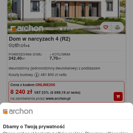
Dom w narcyzach 4 (R2)
2
10
4
POWIERZCHNIA DOMU
+ KOTŁOWNIA
242,40
7,70
m²
m²
dwurodzinny (jednorodzinny dwulokalowy) z poddaszem
Koszty budowy
: 481 800 zł netto
Cena z kodem:
ONLINE200
8 240 zł
(6 699,19 zł netto)
na zamówienia przez
www.archon.pl
8 440 zł
Cena regularna
Najniższa cena z 30 dni przed obniżką
8 190 zł
KOD: ONLINE200
Dbamy o Twoją prywatność