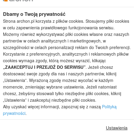
Dbamy o Twoją prywatność
Kolekcje projektów
Strona archon.pl korzysta z plików cookies. Stosujemy pliki cookies
Gotowe projekty domów
w celu zapewnienia prawidłowego funkcjonowania serwisu.
Projekty domów tanich w budowie
Możemy również wykorzystywać pliki cookies własne oraz naszych
Projekty domów szeregowych
partnerów w celach analitycznych i marketingowych, w
Projekty małych domów (do 150 m2)
szczególności w celach personalizacji reklam do Twoich preferencji.
Projekty domów wielorodzinnych
Korzystanie z preferencyjnych, analitycznych i reklamowych plików
Projekty domów bliźniaczych
cookies wymaga zgody, którą możesz wyrazić, klikając
Projekty domów nowoczesnych
„ZAAKCEPTUJ I PRZEJDŹ DO SERWISU”
. Jeżeli chcesz
Projekty domów parterowych
dostosować swoje zgody dla nas i naszych partnerów, kliknij
„Ustawienia”. Wyrażoną zgodę możesz wycofać w każdym
2026 © ARCHON+ Biuro Projektów - Tradycyjne i nowoczesne gotowe
momencie, zmieniając wybrane ustawienia. Jeżeli natomiast
projekty domów - autorska pracownia architektoniczna założona w 1990r.
chcesz, żebyśmy stosowali tylko niezbędne pliki cookies, kliknij
przez arch. Barbarę Mendel
„Ustawienia” i zaakceptuj niezbędne pliki cookies.
Z uwagi na ciągłe doskonalenie procesu powstawania projektów (zgodnie z
Aby uzyskać więcej informacji, zapoznaj się z naszą
Polityką
normą ISO 9001), prezentowane na stronie projekty domów mogą
prywatności
.
nieznacznie różnić się od dokumentacji technicznej.
Informujemy, iż w celu optymalizacji treści dostępnych w naszym sklepie,
Ustawienia
dostosowania ich do Państwa indywidualnych potrzeb korzystamy z