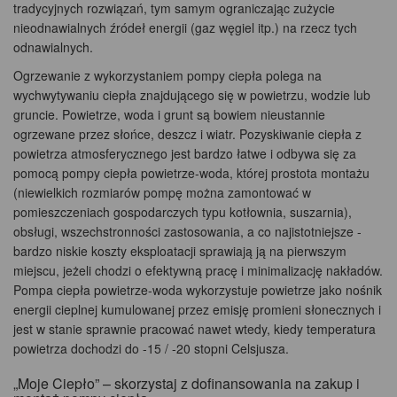
tradycyjnych rozwiązań, tym samym ograniczając zużycie
nieodnawialnych źródeł energii (gaz węgiel itp.) na rzecz tych
odnawialnych.
Ogrzewanie z wykorzystaniem pompy ciepła polega na
wychwytywaniu ciepła znajdującego się w powietrzu, wodzie lub
gruncie. Powietrze, woda i grunt są bowiem nieustannie
ogrzewane przez słońce, deszcz i wiatr. Pozyskiwanie ciepła z
powietrza atmosferycznego jest bardzo łatwe i odbywa się za
pomocą pompy ciepła powietrze-woda, której prostota montażu
(niewielkich rozmiarów pompę można zamontować w
pomieszczeniach gospodarczych typu kotłownia, suszarnia),
obsługi, wszechstronności zastosowania, a co najistotniejsze -
bardzo niskie koszty eksploatacji sprawiają ją na pierwszym
miejscu, jeżeli chodzi o efektywną pracę i minimalizację nakładów.
Pompa ciepła powietrze-woda wykorzystuje powietrze jako nośnik
energii cieplnej kumulowanej przez emisję promieni słonecznych i
jest w stanie sprawnie pracować nawet wtedy, kiedy temperatura
powietrza dochodzi do -15 / -20 stopni Celsjusza.
„Moje Ciepło” – skorzystaj z dofinansowania na zakup i