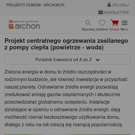
PROJEKTY DOMÓW - ARCHON.PL
ZALOGUJ
NEWSLETTER
Wyszukaj
Ulubione
Koszyk
Menu
Projekt centralnego ogrzewania zasilanego
z pompy ciepła (powietrze - woda)
Poradnik Inwestora od A do Z
Zielona energia w domu to źródło oszczędności w
rodzinnym budżecie, ale również inwestycja w przyszłość
naszej planety. Odnawialne źródła energii pozwalają
zredukować emisję gazów cieplarnianych i skutecznie
przeciwdziałać globalnemu ociepleniu. Instalacje
działające w oparciu o odnawiane źródła energii, dają
możliwość niemal bezkosztowego użytkowania domu,
dlatego z roku na rok cieszą się rosnącą popularnością.