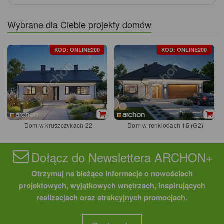
Wybrane dla Ciebie projekty domów
KOD: ONLINE200
KOD: ONLINE200
Dom w kruszczykach 22
Dom w renklodach 15 (G2)
Dołącz do Newslettera ARCHON+
Otrzymuj na bieżąco informacje o nowościach
projektowych, wyjątkowych wnętrzach, inspirujących
realizacjach oraz atrakcyjnych promocjach.