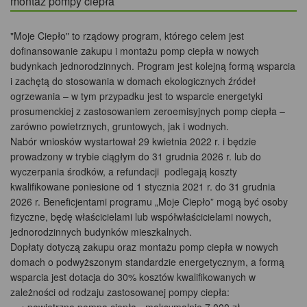
montaż pompy ciepła
"Moje Ciepło" to rządowy program, którego celem jest
dofinansowanie zakupu i montażu pomp ciepła w nowych
budynkach jednorodzinnych. Program jest kolejną formą wsparcia
i zachętą do stosowania w domach ekologicznych źródeł
ogrzewania – w tym przypadku jest to wsparcie energetyki
prosumenckiej z zastosowaniem zeroemisyjnych pomp ciepła –
zarówno powietrznych, gruntowych, jak i wodnych.
Nabór wniosków wystartował 29 kwietnia 2022 r. i będzie
prowadzony w trybie ciągłym do 31 grudnia 2026 r. lub do
wyczerpania środków, a refundacji podlegają koszty
kwalifikowane poniesione od 1 stycznia 2021 r. do 31 grudnia
2026 r. Beneficjentami programu „Moje Ciepło” mogą być osoby
fizyczne, będę właścicielami lub współwłaścicielami nowych,
jednorodzinnych budynków mieszkalnych.
Dopłaty dotyczą zakupu oraz montażu pomp ciepła w nowych
domach o podwyższonym standardzie energetycznym, a formą
wsparcia jest dotacja do 30% kosztów kwalifikowanych w
zależności od rodzaju zastosowanej pompy ciepła: