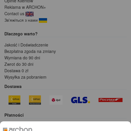
Opinie Klientów
Reklama w ARCHON+
Contact us
Зв'яжіться з нами
Dlaczego warto?
Jakość i Doświadczenie
Bezpłatna zgoda na zmiany
Wymiana do 90 dni
Zwrot do 30 dni
Dostawa 0 zł
Wysyłka za pobraniem
Dostawa
Płatności