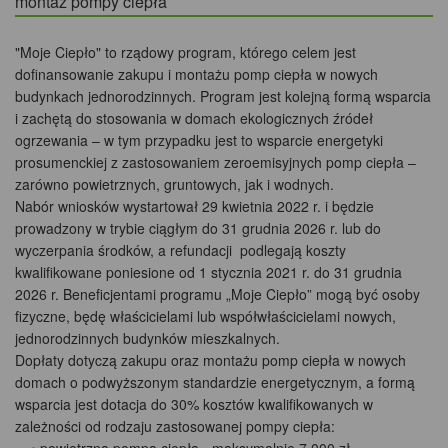
montaż pompy ciepła
"Moje Ciepło" to rządowy program, którego celem jest
dofinansowanie zakupu i montażu pomp ciepła w nowych
budynkach jednorodzinnych. Program jest kolejną formą wsparcia
i zachętą do stosowania w domach ekologicznych źródeł
ogrzewania – w tym przypadku jest to wsparcie energetyki
prosumenckiej z zastosowaniem zeroemisyjnych pomp ciepła –
zarówno powietrznych, gruntowych, jak i wodnych.
Nabór wniosków wystartował 29 kwietnia 2022 r. i będzie
prowadzony w trybie ciągłym do 31 grudnia 2026 r. lub do
wyczerpania środków, a refundacji podlegają koszty
kwalifikowane poniesione od 1 stycznia 2021 r. do 31 grudnia
2026 r. Beneficjentami programu „Moje Ciepło” mogą być osoby
fizyczne, będę właścicielami lub współwłaścicielami nowych,
jednorodzinnych budynków mieszkalnych.
Dopłaty dotyczą zakupu oraz montażu pomp ciepła w nowych
domach o podwyższonym standardzie energetycznym, a formą
wsparcia jest dotacja do 30% kosztów kwalifikowanych w
zależności od rodzaju zastosowanej pompy ciepła: