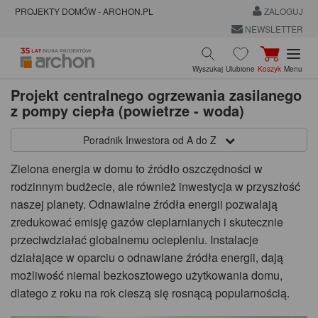
PROJEKTY DOMÓW - ARCHON.PL
ZALOGUJ
NEWSLETTER
Wyszukaj
Ulubione
Koszyk
Menu
Projekt centralnego ogrzewania zasilanego
z pompy ciepła (powietrze - woda)
Poradnik Inwestora od A do Z
Zielona energia w domu to źródło oszczędności w
rodzinnym budżecie, ale również inwestycja w przyszłość
naszej planety. Odnawialne źródła energii pozwalają
zredukować emisję gazów cieplarnianych i skutecznie
przeciwdziałać globalnemu ociepleniu. Instalacje
działające w oparciu o odnawiane źródła energii, dają
możliwość niemal bezkosztowego użytkowania domu,
dlatego z roku na rok cieszą się rosnącą popularnością.