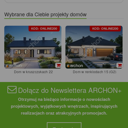
Wybrane dla Ciebie projekty domów
KOD: ONLINE200
KOD: ONLINE200
Dom w kruszczykach 22
Dom w renklodach 15 (G2)
Dołącz do Newslettera ARCHON+
Otrzymuj na bieżąco informacje o nowościach
projektowych, wyjątkowych wnętrzach, inspirujących
realizacjach oraz atrakcyjnych promocjach.