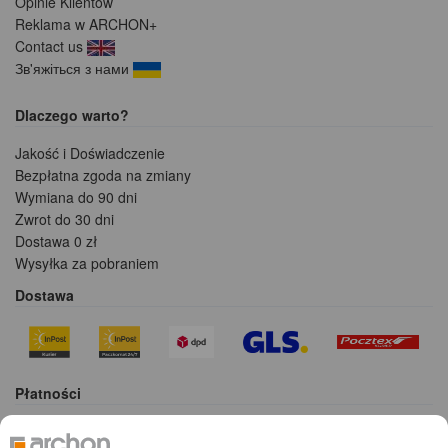
Opinie Klientów
Reklama w ARCHON+
Contact us
Зв'яжіться з нами
Dlaczego warto?
Jakość i Doświadczenie
Bezpłatna zgoda na zmiany
Wymiana do 90 dni
Zwrot do 30 dni
Dostawa 0 zł
Wysyłka za pobraniem
Dostawa
Płatności