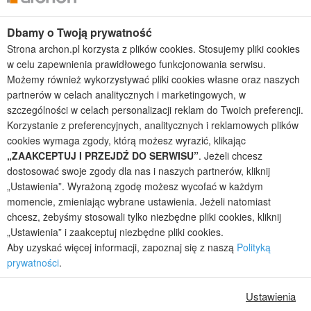
Dbamy o Twoją prywatność
Kolekcje projektów
Strona archon.pl korzysta z plików cookies. Stosujemy pliki cookies
Gotowe projekty domów
w celu zapewnienia prawidłowego funkcjonowania serwisu.
Projekty domów tanich w budowie
Możemy również wykorzystywać pliki cookies własne oraz naszych
Projekty domów szeregowych
partnerów w celach analitycznych i marketingowych, w
Projekty małych domów (do 150 m2)
szczególności w celach personalizacji reklam do Twoich preferencji.
Projekty domów wielorodzinnych
Korzystanie z preferencyjnych, analitycznych i reklamowych plików
Projekty domów bliźniaczych
cookies wymaga zgody, którą możesz wyrazić, klikając
Projekty domów nowoczesnych
„ZAAKCEPTUJ I PRZEJDŹ DO SERWISU”
. Jeżeli chcesz
Projekty domów parterowych
dostosować swoje zgody dla nas i naszych partnerów, kliknij
„Ustawienia”. Wyrażoną zgodę możesz wycofać w każdym
2026 © ARCHON+ Biuro Projektów - Tradycyjne i nowoczesne gotowe
momencie, zmieniając wybrane ustawienia. Jeżeli natomiast
projekty domów - autorska pracownia architektoniczna założona w 1990r.
chcesz, żebyśmy stosowali tylko niezbędne pliki cookies, kliknij
przez arch. Barbarę Mendel
„Ustawienia” i zaakceptuj niezbędne pliki cookies.
Z uwagi na ciągłe doskonalenie procesu powstawania projektów (zgodnie z
Aby uzyskać więcej informacji, zapoznaj się z naszą
Polityką
normą ISO 9001), prezentowane na stronie projekty domów mogą
prywatności
.
nieznacznie różnić się od dokumentacji technicznej.
Informujemy, iż w celu optymalizacji treści dostępnych w naszym sklepie,
Ustawienia
dostosowania ich do Państwa indywidualnych potrzeb korzystamy z