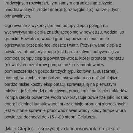
tradycyjnych rozwiązań, tym samym ograniczając zużycie
nieodnawialnych źródeł energii (gaz węgiel itp.) na rzecz tych
odnawialnych.
Ogrzewanie z wykorzystaniem pompy ciepła polega na
wychwytywaniu ciepła znajdującego się w powietrzu, wodzie lub
gruncie. Powietrze, woda i grunt są bowiem nieustannie
ogrzewane przez słońce, deszcz i wiatr. Pozyskiwanie ciepła z
powietrza atmosferycznego jest bardzo łatwe i odbywa się za
pomocą pompy ciepła powietrze-woda, której prostota montażu
(niewielkich rozmiarów pompę można zamontować w
pomieszczeniach gospodarczych typu kotłownia, suszarnia),
obsługi, wszechstronności zastosowania, a co najistotniejsze -
bardzo niskie koszty eksploatacji sprawiają ją na pierwszym
miejscu, jeżeli chodzi o efektywną pracę i minimalizację nakładów.
Pompa ciepła powietrze-woda wykorzystuje powietrze jako nośnik
energii cieplnej kumulowanej przez emisję promieni słonecznych i
jest w stanie sprawnie pracować nawet wtedy, kiedy temperatura
powietrza dochodzi do -15 / -20 stopni Celsjusza.
„Moje Ciepło” – skorzystaj z dofinansowania na zakup i