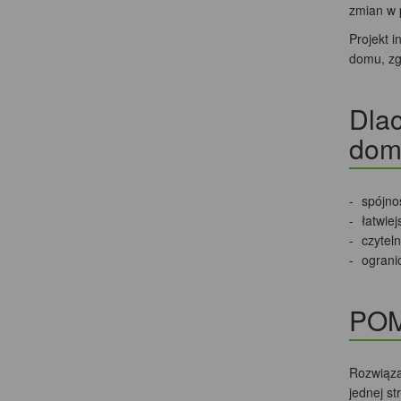
zmian w 
Projekt 
domu, zg
Dlac
dom
spójnoś
łatwiej
czytel
ograni
POM
Rozwiąza
jednej s