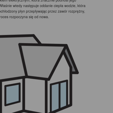
kiem elektrycznym, która znacznie podnosi jego
Właśnie wtedy następuje oddanie ciepła wodzie, która
chłodzony płyn przepływając przez zawór rozprężny,
proces rozpoczyna się od nowa.