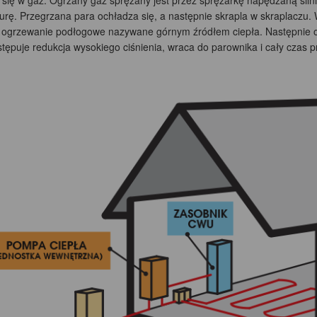
 się w gaz. Ogrzany gaz sprężany jest przez sprężarkę napędzaną silni
urę. Przegrzana para ochładza się, a następnie skrapla w skraplaczu. 
 ogrzewanie podłogowe nazywane górnym źródłem ciepła. Następnie o
stępuje redukcja wysokiego ciśnienia, wraca do parownika i cały czas 