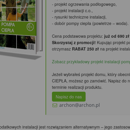
- projekt ogrzewania podłogowego,
- projekt instalacji c.o.,
- rysunki techniczne instalacji,
- dobór pompy ciepła (powietrze – woda).
Cena podstawowa projektu:
już od 690 zł
Skorzystaj z promocji!
Kupując projekt p
otrzymasz
RABAT 250 zł
na projekt instala
Zobacz przykładowy projekt instalacji pom
Jeżeli wybrałeś projekt domu, który obecn
CIEPŁA, możesz go zamówić. Napisz do n
terminie realizacji produktu.
Napisz do nas
archon@archon.pl
dodatkowych instalacji jest rozwiązaniem alternatywnym – jego zasto