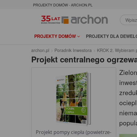
PROJEKTY DOMÓW - ARCHON.PL
PROJEKTY DOMÓW
PROJEKTY DLA DEWEL
archon.pl
Poradnik Inwestora
KROK 2. Wybieram p
Projekt centralnego ogrzewa
Zielo
inwes
zredu
ociepl
niema
popul
Projekt pompy ciepła (powietrze-