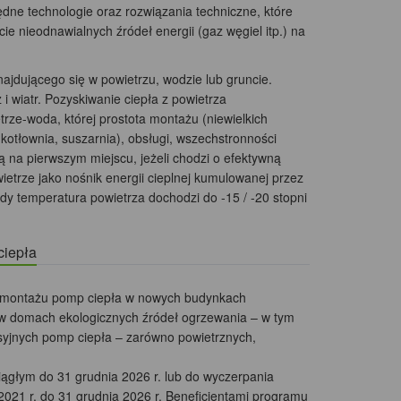
e technologie oraz rozwiązania techniczne, które
e nieodnawialnych źródeł energii (gaz węgiel itp.) na
jdującego się w powietrzu, wodzie lub gruncie.
 wiatr. Pozyskiwanie ciepła z powietrza
rze-woda, której prostota montażu (niewielkich
łownia, suszarnia), obsługi, wszechstronności
 ją na pierwszym miejscu, jeżeli chodzi o efektywną
etrze jako nośnik energii cieplnej kumulowanej przez
dy temperatura powietrza dochodzi do -15 / -20 stopni
ciepła
 i montażu pomp ciepła w nowych budynkach
a w domach ekologicznych źródeł ogrzewania – w tym
syjnych pomp ciepła – zarówno powietrznych,
iągłym do 31 grudnia 2026 r. lub do wyczerpania
2021 r. do 31 grudnia 2026 r. Beneficjentami programu