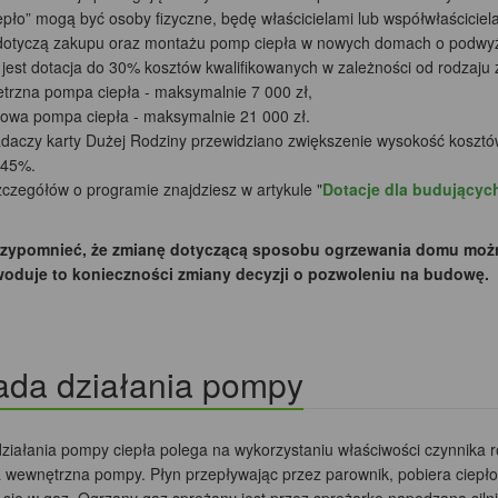
epło” mogą być osoby fizyczne, będę właścicielami lub współwłaścici
dotyczą zakupu oraz montażu pomp ciepła w nowych domach o podwy
 jest dotacja do 30% kosztów kwalifikowanych w zależności od rodzaju
rzna pompa ciepła - maksymalnie 7 000 zł,
wa pompa ciepła - maksymalnie 21 000 zł.
adaczy karty Dużej Rodziny przewidziano zwiększenie wysokość kosztó
 45%.
zczegółów o programie znajdziesz w artykule "
Dotacje dla budującyc
zypomnieć, że zmianę dotyczącą sposobu ogrzewania domu można 
woduje to konieczności zmiany decyzji o pozwoleniu na budowę.
ada działania pompy
ziałania pompy ciepła polega na wykorzystaniu właściwości czynnika r
a wewnętrzna pompy. Płyn przepływając przez parownik, pobiera ciepło z