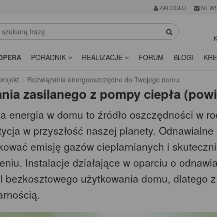
ZALOGUJ
NEWS
K
OPERA
PORADNIK
REALIZACJE
FORUM
BLOGI
KRE
rojekt
Rozwiązania energooszczędne do Twojego domu
nia zasilanego z pompy ciepła (powi
na energia w domu to źródło oszczędności w ro
tycja w przyszłość naszej planety. Odnawialne 
kować emisję gazów cieplarnianych i skuteczn
eniu. Instalacje działające w oparciu o odnawi
l bezkosztowego użytkowania domu, dlatego z 
arnością.