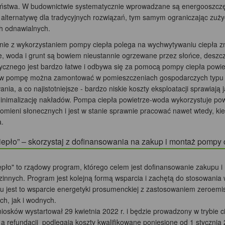
ństwa. W budownictwie systematycznie wprowadzane są energooszczędn
alternatywę dla tradycyjnych rozwiązań, tym samym ograniczając zużyci
ch odnawialnych.
ie z wykorzystaniem pompy ciepła polega na wychwytywaniu ciepła zna
, woda i grunt są bowiem nieustannie ogrzewane przez słońce, deszcz i
ycznego jest bardzo łatwe i odbywa się za pomocą pompy ciepła powiet
w pompę można zamontować w pomieszczeniach gospodarczych typu kot
nia, a co najistotniejsze - bardzo niskie koszty eksploatacji sprawiają
minimalizację nakładów. Pompa ciepła powietrze-woda wykorzystuje powi
omieni słonecznych i jest w stanie sprawnie pracować nawet wtedy, kie
.
iepło” – skorzystaj z dofinansowania na zakup i montaż pompy 
epło" to rządowy program, którego celem jest dofinansowanie zakupu
zinnych. Program jest kolejną formą wsparcia i zachętą do stosowani
u jest to wsparcie energetyki prosumenckiej z zastosowaniem zeroemi
ch, jak i wodnych.
iosków wystartował 29 kwietnia 2022 r. i będzie prowadzony w trybie c
a refundacji podlegają koszty kwalifikowane poniesione od 1 stycznia 