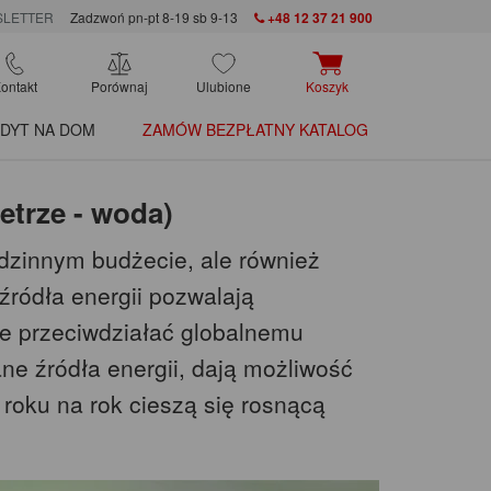
LETTER
Zadzwoń pn-pt 8-19 sb 9-13
+48 12 37 21 900
ontakt
Porównaj
Ulubione
Koszyk
DYT NA DOM
ZAMÓW BEZPŁATNY KATALOG
etrze - woda)
dzinnym budżecie, ale również
źródła energii pozwalają
ie przeciwdziałać globalnemu
ane źródła energii, dają możliwość
roku na rok cieszą się rosnącą