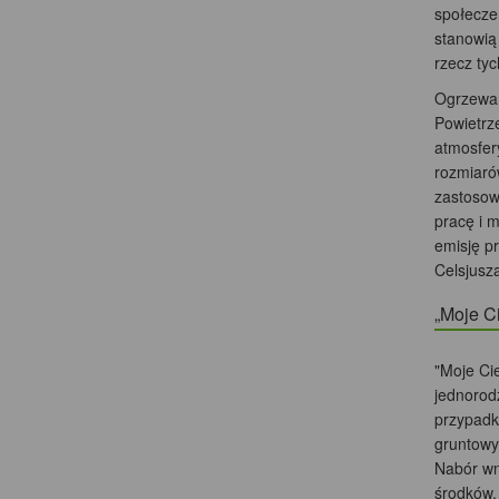
społecze
stanowią 
rzecz ty
Ogrzewan
Powietrze
atmosfer
rozmiaró
zastosowa
pracę i 
emisję pr
Celsjusza
„Moje C
"Moje Ci
jednorod
przypadk
gruntowy
Nabór wn
środków, 