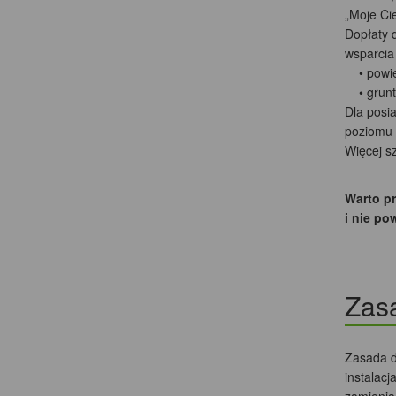
„Moje Ci
Dopłaty 
wsparcia
• powiet
• grunto
Dla posi
poziomu
Więcej s
Warto pr
i nie po
Zas
Zasada d
instalacj