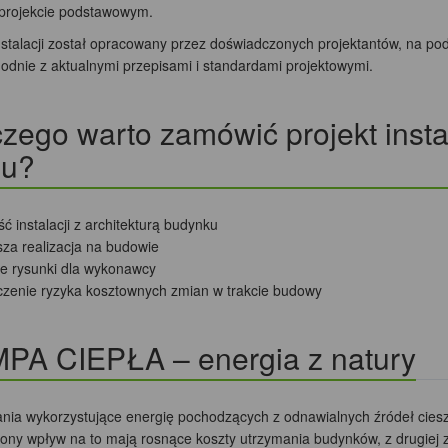
projekcie podstawowym.
instalacji został opracowany przez doświadczonych projektantów, na po
odnie z aktualnymi przepisami i standardami projektowymi.
zego warto zamówić projekt insta
u?
ć instalacji z architekturą budynku
sza realizacja na budowie
ne rysunki dla wykonawcy
czenie ryzyka kosztownych zmian w trakcie budowy
PA CIEPŁA – energia z natury
nia wykorzystujące energię pochodzących z odnawialnych źródeł cies
trony wpływ na to mają rosnące koszty utrzymania budynków, z drugiej