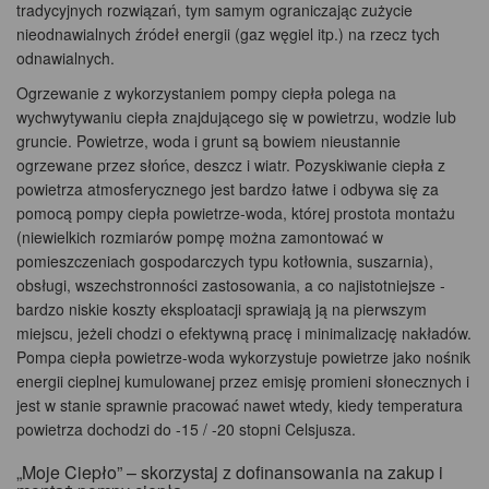
tradycyjnych rozwiązań, tym samym ograniczając zużycie
nieodnawialnych źródeł energii (gaz węgiel itp.) na rzecz tych
odnawialnych.
Ogrzewanie z wykorzystaniem pompy ciepła polega na
wychwytywaniu ciepła znajdującego się w powietrzu, wodzie lub
gruncie. Powietrze, woda i grunt są bowiem nieustannie
ogrzewane przez słońce, deszcz i wiatr. Pozyskiwanie ciepła z
powietrza atmosferycznego jest bardzo łatwe i odbywa się za
pomocą pompy ciepła powietrze-woda, której prostota montażu
(niewielkich rozmiarów pompę można zamontować w
pomieszczeniach gospodarczych typu kotłownia, suszarnia),
obsługi, wszechstronności zastosowania, a co najistotniejsze -
bardzo niskie koszty eksploatacji sprawiają ją na pierwszym
miejscu, jeżeli chodzi o efektywną pracę i minimalizację nakładów.
Pompa ciepła powietrze-woda wykorzystuje powietrze jako nośnik
energii cieplnej kumulowanej przez emisję promieni słonecznych i
jest w stanie sprawnie pracować nawet wtedy, kiedy temperatura
powietrza dochodzi do -15 / -20 stopni Celsjusza.
„Moje Ciepło” – skorzystaj z dofinansowania na zakup i