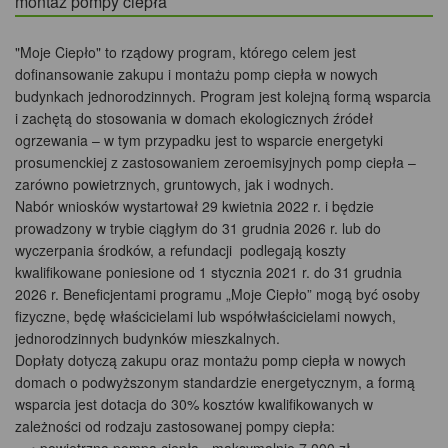
montaż pompy ciepła
"Moje Ciepło" to rządowy program, którego celem jest
dofinansowanie zakupu i montażu pomp ciepła w nowych
budynkach jednorodzinnych. Program jest kolejną formą wsparcia
i zachętą do stosowania w domach ekologicznych źródeł
ogrzewania – w tym przypadku jest to wsparcie energetyki
prosumenckiej z zastosowaniem zeroemisyjnych pomp ciepła –
zarówno powietrznych, gruntowych, jak i wodnych.
Nabór wniosków wystartował 29 kwietnia 2022 r. i będzie
prowadzony w trybie ciągłym do 31 grudnia 2026 r. lub do
wyczerpania środków, a refundacji podlegają koszty
kwalifikowane poniesione od 1 stycznia 2021 r. do 31 grudnia
2026 r. Beneficjentami programu „Moje Ciepło” mogą być osoby
fizyczne, będę właścicielami lub współwłaścicielami nowych,
jednorodzinnych budynków mieszkalnych.
Dopłaty dotyczą zakupu oraz montażu pomp ciepła w nowych
domach o podwyższonym standardzie energetycznym, a formą
wsparcia jest dotacja do 30% kosztów kwalifikowanych w
zależności od rodzaju zastosowanej pompy ciepła: