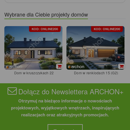
Wybrane dla Ciebie projekty domów
KOD: ONLINE200
KOD: ONLINE200
Dom w kruszczykach 22
Dom w renklodach 15 (G2)
Dołącz do Newslettera ARCHON+
Otrzymuj na bieżąco informacje o nowościach
projektowych, wyjątkowych wnętrzach, inspirujących
realizacjach oraz atrakcyjnych promocjach.