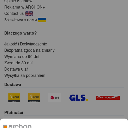
Opinie Klientów
Reklama w ARCHON+
Contact us
Зв'яжіться з нами
Dlaczego warto?
Jakość i Doświadczenie
Bezpłatna zgoda na zmiany
Wymiana do 90 dni
Zwrot do 30 dni
Dostawa 0 zł
Wysyłka za pobraniem
Dostawa
Płatności