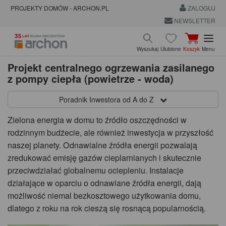
PROJEKTY DOMÓW - ARCHON.PL
ZALOGUJ
NEWSLETTER
Wyszukaj
Ulubione
Koszyk
Menu
Projekt centralnego ogrzewania zasilanego
z pompy ciepła (powietrze - woda)
Poradnik Inwestora od A do Z
Zielona energia w domu to źródło oszczędności w
rodzinnym budżecie, ale również inwestycja w przyszłość
naszej planety. Odnawialne źródła energii pozwalają
zredukować emisję gazów cieplarnianych i skutecznie
przeciwdziałać globalnemu ociepleniu. Instalacje
działające w oparciu o odnawiane źródła energii, dają
możliwość niemal bezkosztowego użytkowania domu,
dlatego z roku na rok cieszą się rosnącą popularnością.