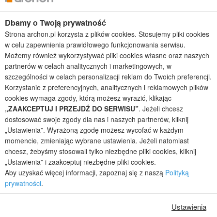
Dbamy o Twoją prywatność
Kolekcje projektów
Strona archon.pl korzysta z plików cookies. Stosujemy pliki cookies
Gotowe projekty domów
w celu zapewnienia prawidłowego funkcjonowania serwisu.
Projekty domów tanich w budowie
Możemy również wykorzystywać pliki cookies własne oraz naszych
Projekty domów szeregowych
partnerów w celach analitycznych i marketingowych, w
Projekty małych domów (do 150 m2)
szczególności w celach personalizacji reklam do Twoich preferencji.
Projekty domów wielorodzinnych
Korzystanie z preferencyjnych, analitycznych i reklamowych plików
Projekty domów bliźniaczych
cookies wymaga zgody, którą możesz wyrazić, klikając
Projekty domów nowoczesnych
„ZAAKCEPTUJ I PRZEJDŹ DO SERWISU”
. Jeżeli chcesz
Projekty domów parterowych
dostosować swoje zgody dla nas i naszych partnerów, kliknij
„Ustawienia”. Wyrażoną zgodę możesz wycofać w każdym
2026 © ARCHON+ Biuro Projektów - Tradycyjne i nowoczesne gotowe
momencie, zmieniając wybrane ustawienia. Jeżeli natomiast
projekty domów - autorska pracownia architektoniczna założona w 1990r.
chcesz, żebyśmy stosowali tylko niezbędne pliki cookies, kliknij
przez arch. Barbarę Mendel
„Ustawienia” i zaakceptuj niezbędne pliki cookies.
Z uwagi na ciągłe doskonalenie procesu powstawania projektów (zgodnie z
Aby uzyskać więcej informacji, zapoznaj się z naszą
Polityką
normą ISO 9001), prezentowane na stronie projekty domów mogą
prywatności
.
nieznacznie różnić się od dokumentacji technicznej.
Informujemy, iż w celu optymalizacji treści dostępnych w naszym sklepie,
Ustawienia
dostosowania ich do Państwa indywidualnych potrzeb korzystamy z