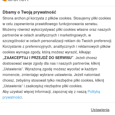
Dbamy o Twoją prywatność
Kolekcje projektów
Strona archon.pl korzysta z plików cookies. Stosujemy pliki cookies
Gotowe projekty domów
w celu zapewnienia prawidłowego funkcjonowania serwisu.
Projekty domów tanich w budowie
Możemy również wykorzystywać pliki cookies własne oraz naszych
Projekty domów szeregowych
partnerów w celach analitycznych i marketingowych, w
Projekty małych domów (do 150 m2)
szczególności w celach personalizacji reklam do Twoich preferencji.
Projekty domów wielorodzinnych
Korzystanie z preferencyjnych, analitycznych i reklamowych plików
Projekty domów bliźniaczych
cookies wymaga zgody, którą możesz wyrazić, klikając
Projekty domów nowoczesnych
„ZAAKCEPTUJ I PRZEJDŹ DO SERWISU”
. Jeżeli chcesz
Projekty domów parterowych
dostosować swoje zgody dla nas i naszych partnerów, kliknij
„Ustawienia”. Wyrażoną zgodę możesz wycofać w każdym
2026 © ARCHON+ Biuro Projektów - Tradycyjne i nowoczesne gotowe
momencie, zmieniając wybrane ustawienia. Jeżeli natomiast
projekty domów - autorska pracownia architektoniczna założona w 1990r.
chcesz, żebyśmy stosowali tylko niezbędne pliki cookies, kliknij
przez arch. Barbarę Mendel
„Ustawienia” i zaakceptuj niezbędne pliki cookies.
Z uwagi na ciągłe doskonalenie procesu powstawania projektów (zgodnie z
Aby uzyskać więcej informacji, zapoznaj się z naszą
Polityką
normą ISO 9001), prezentowane na stronie projekty domów mogą
prywatności
.
nieznacznie różnić się od dokumentacji technicznej.
Informujemy, iż w celu optymalizacji treści dostępnych w naszym sklepie,
Ustawienia
dostosowania ich do Państwa indywidualnych potrzeb korzystamy z