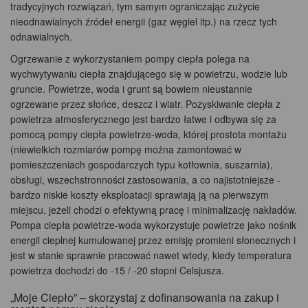
tradycyjnych rozwiązań, tym samym ograniczając zużycie
nieodnawialnych źródeł energii (gaz węgiel itp.) na rzecz tych
odnawialnych.
Ogrzewanie z wykorzystaniem pompy ciepła polega na
wychwytywaniu ciepła znajdującego się w powietrzu, wodzie lub
gruncie. Powietrze, woda i grunt są bowiem nieustannie
ogrzewane przez słońce, deszcz i wiatr. Pozyskiwanie ciepła z
powietrza atmosferycznego jest bardzo łatwe i odbywa się za
pomocą pompy ciepła powietrze-woda, której prostota montażu
(niewielkich rozmiarów pompę można zamontować w
pomieszczeniach gospodarczych typu kotłownia, suszarnia),
obsługi, wszechstronności zastosowania, a co najistotniejsze -
bardzo niskie koszty eksploatacji sprawiają ją na pierwszym
miejscu, jeżeli chodzi o efektywną pracę i minimalizację nakładów.
Pompa ciepła powietrze-woda wykorzystuje powietrze jako nośnik
energii cieplnej kumulowanej przez emisję promieni słonecznych i
jest w stanie sprawnie pracować nawet wtedy, kiedy temperatura
powietrza dochodzi do -15 / -20 stopni Celsjusza.
„Moje Ciepło” – skorzystaj z dofinansowania na zakup i