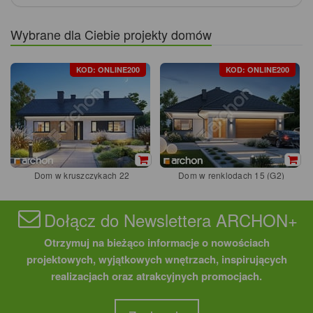
Wybrane dla Ciebie projekty domów
KOD: ONLINE200
KOD: ONLINE200
Dom w kruszczykach 22
Dom w renklodach 15 (G2)
Dołącz do Newslettera ARCHON+
Otrzymuj na bieżąco informacje o nowościach
projektowych, wyjątkowych wnętrzach, inspirujących
realizacjach oraz atrakcyjnych promocjach.