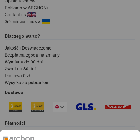
Opinie Klientów
Reklama w ARCHON+
Contact us
Зв'яжіться з нами
Dlaczego warto?
Jakość i Doświadczenie
Bezpłatna zgoda na zmiany
Wymiana do 90 dni
Zwrot do 30 dni
Dostawa 0 zł
Wysyłka za pobraniem
Dostawa
Płatności