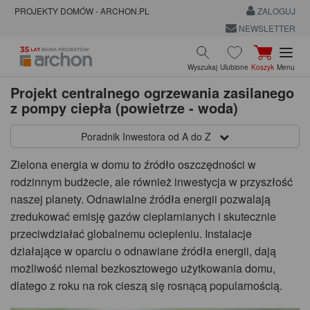
PROJEKTY DOMÓW - ARCHON.PL
ZALOGUJ
NEWSLETTER
Wyszukaj
Ulubione
Koszyk
Menu
Projekt centralnego ogrzewania zasilanego
z pompy ciepła (powietrze - woda)
Poradnik Inwestora od A do Z
Zielona energia w domu to źródło oszczędności w
rodzinnym budżecie, ale również inwestycja w przyszłość
naszej planety. Odnawialne źródła energii pozwalają
zredukować emisję gazów cieplarnianych i skutecznie
przeciwdziałać globalnemu ociepleniu. Instalacje
działające w oparciu o odnawiane źródła energii, dają
możliwość niemal bezkosztowego użytkowania domu,
dlatego z roku na rok cieszą się rosnącą popularnością.