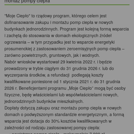
montaż pompy ciepła
"Moje Ciepło" to rządowy program, którego celem jest
dofinansowanie zakupu i montażu pomp ciepła w nowych
budynkach jednorodzinnych. Program jest kolejną formą wsparcia
i zachętą do stosowania w domach ekologicznych źródeł
ogrzewania – w tym przypadku jest to wsparcie energetyki
prosumenckiej z zastosowaniem zeroemisyjnych pomp ciepła –
zarówno powietrznych, gruntowych, jak i wodnych.
Nabór wniosków wystartował 29 kwietnia 2022 r. i będzie
prowadzony w trybie ciągłym do 31 grudnia 2026 r. lub do
wyczerpania środków, a refundacji podlegają koszty
kwalifikowane poniesione od 1 stycznia 2021 r. do 31 grudnia
2026 r. Beneficjentami programu „Moje Ciepło” mogą być osoby
fizyczne, będę właścicielami lub współwłaścicielami nowych,
jednorodzinnych budynków mieszkalnych.
Dopłaty dotyczą zakupu oraz montażu pomp ciepła w nowych
domach o podwyższonym standardzie energetycznym, a formą
wsparcia jest dotacja do 30% kosztów kwalifikowanych w
zależności od rodzaju zastosowanej pompy ciepła: