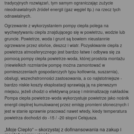
tradycyjnych rozwiązań, tym samym ograniczając zużycie
nieodnawialnych źródeł energii (gaz węgiel itp.) na rzecz tych
odnawialnych.
Ogrzewanie z wykorzystaniem pompy ciepła polega na
wychwytywaniu ciepła znajdującego się w powietrzu, wodzie lub
gruncie. Powietrze, woda i grunt są bowiem nieustannie
ogrzewane przez słońce, deszcz i wiatr. Pozyskiwanie ciepła z
powietrza atmosferycznego jest bardzo łatwe i odbywa się za
pomocą pompy ciepła powietrze-woda, której prostota montażu
(niewielkich rozmiarów pompę można zamontować w
pomieszczeniach gospodarczych typu kotłownia, suszarnia),
obsługi, wszechstronności zastosowania, a co najistotniejsze -
bardzo niskie koszty eksploatacji sprawiają ją na pierwszym
miejscu, jeżeli chodzi o efektywną pracę i minimalizację nakładów.
Pompa ciepła powietrze-woda wykorzystuje powietrze jako nośnik
energii cieplnej kumulowanej przez emisję promieni słonecznych i
jest w stanie sprawnie pracować nawet wtedy, kiedy temperatura
powietrza dochodzi do -15 / -20 stopni Celsjusza.
„Moje Ciepło” – skorzystaj z dofinansowania na zakup i