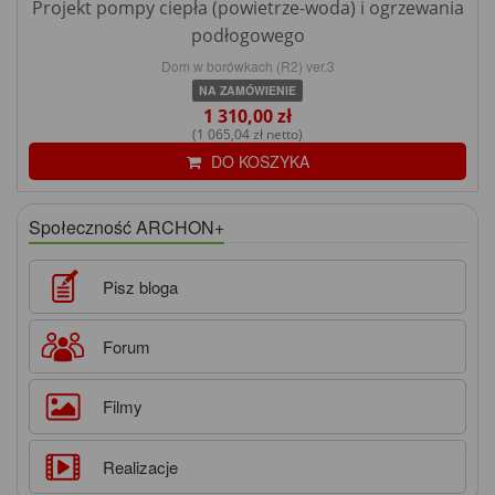
Projekt pompy ciepła (powietrze-woda) i ogrzewania
podłogowego
Dom w borówkach (R2) ver.3
NA ZAMÓWIENIE
1 310,00 zł
(1 065,04 zł netto)
DO KOSZYKA
Społeczność ARCHON+
Pisz bloga
Forum
Filmy
Realizacje