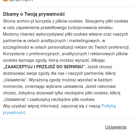
Dbamy o Twoją prywatność
Kolekcje projektów
Strona archon.pl korzysta z plików cookies. Stosujemy pliki cookies
Gotowe projekty domów
w celu zapewnienia prawidłowego funkcjonowania serwisu.
Projekty domów tanich w budowie
Możemy również wykorzystywać pliki cookies własne oraz naszych
Projekty domów szeregowych
partnerów w celach analitycznych i marketingowych, w
Projekty małych domów (do 150 m2)
szczególności w celach personalizacji reklam do Twoich preferencji.
Projekty domów wielorodzinnych
Korzystanie z preferencyjnych, analitycznych i reklamowych plików
Projekty domów bliźniaczych
cookies wymaga zgody, którą możesz wyrazić, klikając
Projekty domów nowoczesnych
„ZAAKCEPTUJ I PRZEJDŹ DO SERWISU”
. Jeżeli chcesz
Projekty domów parterowych
dostosować swoje zgody dla nas i naszych partnerów, kliknij
„Ustawienia”. Wyrażoną zgodę możesz wycofać w każdym
2026 © ARCHON+ Biuro Projektów - Tradycyjne i nowoczesne gotowe
momencie, zmieniając wybrane ustawienia. Jeżeli natomiast
projekty domów - autorska pracownia architektoniczna założona w 1990r.
chcesz, żebyśmy stosowali tylko niezbędne pliki cookies, kliknij
przez arch. Barbarę Mendel
„Ustawienia” i zaakceptuj niezbędne pliki cookies.
Z uwagi na ciągłe doskonalenie procesu powstawania projektów (zgodnie z
Aby uzyskać więcej informacji, zapoznaj się z naszą
Polityką
normą ISO 9001), prezentowane na stronie projekty domów mogą
prywatności
.
nieznacznie różnić się od dokumentacji technicznej.
Informujemy, iż w celu optymalizacji treści dostępnych w naszym sklepie,
Ustawienia
dostosowania ich do Państwa indywidualnych potrzeb korzystamy z