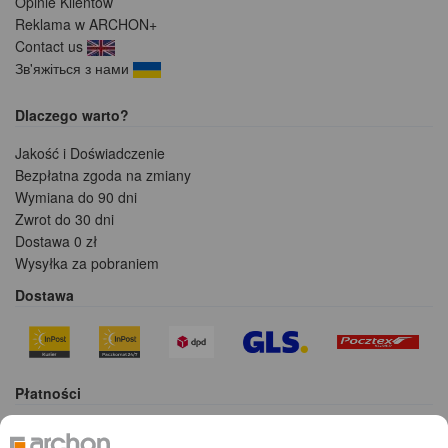
Opinie Klientów
Reklama w ARCHON+
Contact us
Зв'яжіться з нами
Dlaczego warto?
Jakość i Doświadczenie
Bezpłatna zgoda na zmiany
Wymiana do 90 dni
Zwrot do 30 dni
Dostawa 0 zł
Wysyłka za pobraniem
Dostawa
Płatności