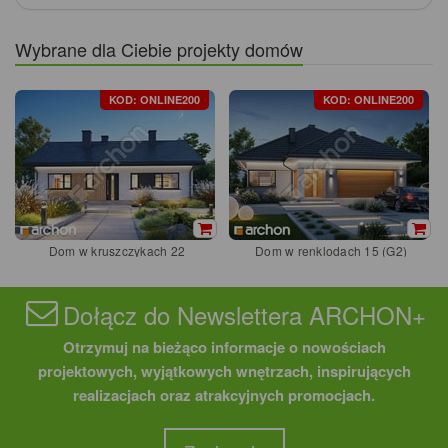
Wybrane dla Ciebie projekty domów
KOD: ONLINE200
KOD: ONLINE200
Dom w kruszczykach 22
Dom w renklodach 15 (G2)
Dołącz do Newslettera ARCHON+
Otrzymuj na bieżąco informacje o nowościach
projektowych, wyjątkowych wnętrzach, inspirujących
realizacjach oraz atrakcyjnych promocjach.