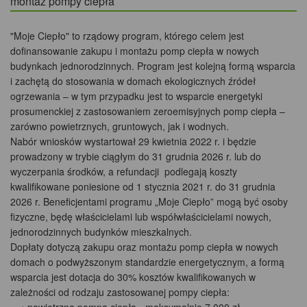
montaż pompy ciepła
"Moje Ciepło" to rządowy program, którego celem jest
dofinansowanie zakupu i montażu pomp ciepła w nowych
budynkach jednorodzinnych. Program jest kolejną formą wsparcia
i zachętą do stosowania w domach ekologicznych źródeł
ogrzewania – w tym przypadku jest to wsparcie energetyki
prosumenckiej z zastosowaniem zeroemisyjnych pomp ciepła –
zarówno powietrznych, gruntowych, jak i wodnych.
Nabór wniosków wystartował 29 kwietnia 2022 r. i będzie
prowadzony w trybie ciągłym do 31 grudnia 2026 r. lub do
wyczerpania środków, a refundacji podlegają koszty
kwalifikowane poniesione od 1 stycznia 2021 r. do 31 grudnia
2026 r. Beneficjentami programu „Moje Ciepło” mogą być osoby
fizyczne, będę właścicielami lub współwłaścicielami nowych,
jednorodzinnych budynków mieszkalnych.
Dopłaty dotyczą zakupu oraz montażu pomp ciepła w nowych
domach o podwyższonym standardzie energetycznym, a formą
wsparcia jest dotacja do 30% kosztów kwalifikowanych w
zależności od rodzaju zastosowanej pompy ciepła: