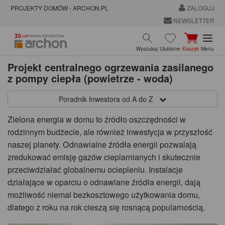
PROJEKTY DOMÓW - ARCHON.PL
ZALOGUJ
NEWSLETTER
Wyszukaj
Ulubione
Koszyk
Menu
Projekt centralnego ogrzewania zasilanego
z pompy ciepła (powietrze - woda)
Poradnik Inwestora od A do Z
Zielona energia w domu to źródło oszczędności w
rodzinnym budżecie, ale również inwestycja w przyszłość
naszej planety. Odnawialne źródła energii pozwalają
zredukować emisję gazów cieplarnianych i skutecznie
przeciwdziałać globalnemu ociepleniu. Instalacje
działające w oparciu o odnawiane źródła energii, dają
możliwość niemal bezkosztowego użytkowania domu,
dlatego z roku na rok cieszą się rosnącą popularnością.