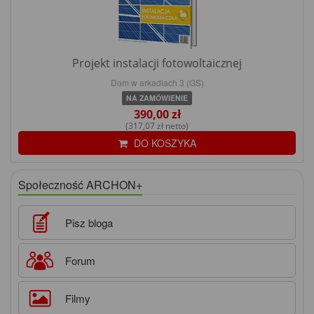
Projekt instalacji fotowoltaicznej
Dom w arkadiach 3 (GS)
NA ZAMÓWIENIE
390,00 zł
(317,07 zł netto)
DO KOSZYKA
Społeczność ARCHON+
Pisz bloga
Forum
Filmy