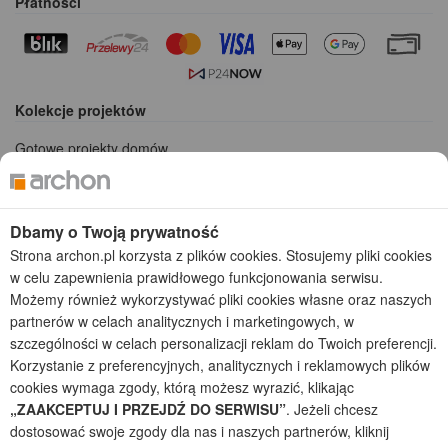
Płatności
Kolekcje projektów
Gotowe projekty domów
Projekty domów tanich w budowie
Projekty domów szeregowych
Projekty małych domów (do 150 m2)
Dbamy o Twoją prywatność
Projekty domów wielorodzinnych
Strona archon.pl korzysta z plików cookies. Stosujemy pliki cookies
Projekty domów bliźniaczych
w celu zapewnienia prawidłowego funkcjonowania serwisu.
Projekty domów nowoczesnych
Możemy również wykorzystywać pliki cookies własne oraz naszych
Projekty domów parterowych
partnerów w celach analitycznych i marketingowych, w
szczególności w celach personalizacji reklam do Twoich preferencji.
2026 © ARCHON+ Biuro Projektów - Tradycyjne i nowoczesne gotowe
Korzystanie z preferencyjnych, analitycznych i reklamowych plików
projekty domów - autorska pracownia architektoniczna założona w 1990r.
przez arch. Barbarę Mendel
cookies wymaga zgody, którą możesz wyrazić, klikając
Z uwagi na ciągłe doskonalenie procesu powstawania projektów (zgodnie z
„ZAAKCEPTUJ I PRZEJDŹ DO SERWISU”
. Jeżeli chcesz
normą ISO 9001), prezentowane na stronie projekty domów mogą
dostosować swoje zgody dla nas i naszych partnerów, kliknij
nieznacznie różnić się od dokumentacji technicznej.