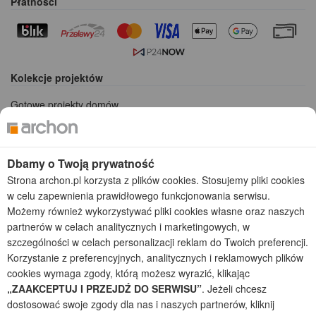
Płatności
Kolekcje projektów
Gotowe projekty domów
Projekty domów tanich w budowie
Projekty domów szeregowych
Projekty małych domów (do 150 m2)
Dbamy o Twoją prywatność
Projekty domów wielorodzinnych
Strona archon.pl korzysta z plików cookies. Stosujemy pliki cookies
Projekty domów bliźniaczych
w celu zapewnienia prawidłowego funkcjonowania serwisu.
Projekty domów nowoczesnych
Możemy również wykorzystywać pliki cookies własne oraz naszych
Projekty domów parterowych
partnerów w celach analitycznych i marketingowych, w
szczególności w celach personalizacji reklam do Twoich preferencji.
2026 © ARCHON+ Biuro Projektów - Tradycyjne i nowoczesne gotowe
Korzystanie z preferencyjnych, analitycznych i reklamowych plików
projekty domów - autorska pracownia architektoniczna założona w 1990r.
przez arch. Barbarę Mendel
cookies wymaga zgody, którą możesz wyrazić, klikając
Z uwagi na ciągłe doskonalenie procesu powstawania projektów (zgodnie z
„ZAAKCEPTUJ I PRZEJDŹ DO SERWISU”
. Jeżeli chcesz
normą ISO 9001), prezentowane na stronie projekty domów mogą
dostosować swoje zgody dla nas i naszych partnerów, kliknij
nieznacznie różnić się od dokumentacji technicznej.