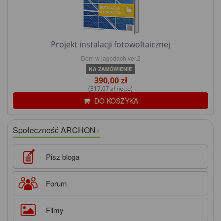
Projekt instalacji fotowoltaicznej
Dom w jagodach ver.2
NA ZAMÓWIENIE
390,00 zł
(317,07 zł netto)
DO KOSZYKA
Społeczność ARCHON+
Pisz bloga
Forum
Filmy