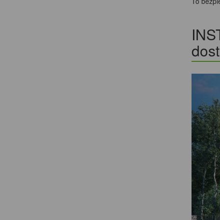
To bezpi
INS
dos