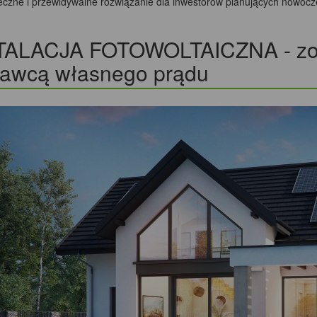
eczne i przewidywalne rozwiązanie dla inwestorów planujących nowoc
TALACJA FOTOWOLTAICZNA - zos
tawcą własnego prądu