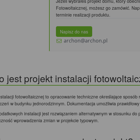
Jeżeli wybrałeś projekt domu, który obecni
Fotowoltaicznej, możesz go zamówić. Nap
terminie realizacji produktu.
Napisz do nas
archon@archon.pl
o jest projekt instalacji fotowoltai
nstalacji fotowoltaicznej to opracowanie techniczne określające sposób
czeń w budynku jednorodzinnym. Dokumentacja umożliwia prawidłowy mo
dodatkowych instalacji jest rozwiązaniem alternatywnym w stosunku do
czność wprowadzenia zmian w projekcie typowym.