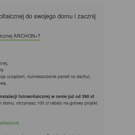
oltaicznej do swojego domu i zacznij
ltaicznej ARCHON+?
cznej,
ty
zacja urządzeń, rozmieszczenie paneli na dachu),
ową.
talacji fotowoltaicznej w cenie już od 390 zł
m domu, otrzymasz 100 zł rabatu
na gotowy projekt
woltaicznej