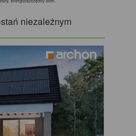
zesny, energooszczędny dom.
tań niezależnym