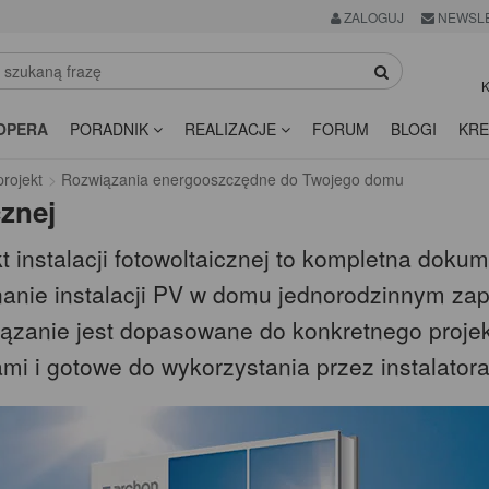
ZALOGUJ
NEWSL
K
OPERA
PORADNIK
REALIZACJE
FORUM
BLOGI
KRE
rojekt
Rozwiązania energooszczędne do Twojego domu
cznej
t instalacji fotowoltaicznej to kompletna doku
anie instalacji PV w domu jednorodzinnym z
ązanie jest dopasowane do konkretnego proje
mi i gotowe do wykorzystania przez instalatora