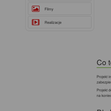
Filmy
Realizacje
Co t
Projekt i
zabezpie
Projekt 
na konie