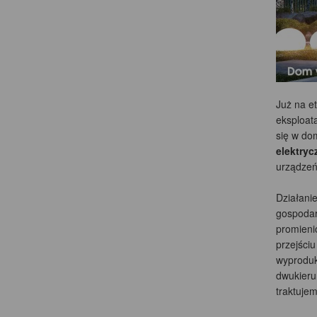
Już na e
eksploata
się w do
elektryc
urządzeń.
Działanie
gospodarc
promieni
przejści
wyproduk
dwukieru
traktuje