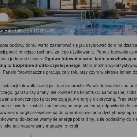
tapie budowy domu warto zastanowić się jak usytuować dom na działce
cji płacić mniejsze rachunki za jego użytkowanie. Panele fotowoltaicz
mach jednorodzinnych.
Ogniwa fotowoltaiczne, które umożliwiają pr
zną to bezpłatne źródło czystej energii,
którą można wykorzystywać
 Panele fotowoltaiczne pracują cały rok, przy czym w okresie letnim dzi
 instalacji fotowoltaicznej jest bardzo proste. Panele fotowoltaiczne
zego, garażu czy altany, ale również na konstrukcji samonośnej zlokal
owania słonecznego i przetwarzają ją w energię elektryczną. Prąd stał
u przez inwerter zostaje zamieniony na prąd zmienny, odpowiedni do za
owanej energii przesyłane są do operatora systemu dystrybucyjnego 
nkowemu dokładnie wiemy ile energii pobraliśmy, a ile oddaliśmy do s
my jako taki nasz własny magazyn energii