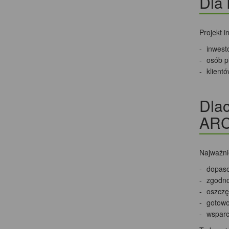
Dla 
Projekt i
inwest
osób p
klient
Dlac
AR
Najważnie
dopaso
zgodno
oszczęd
gotowo
wsparc