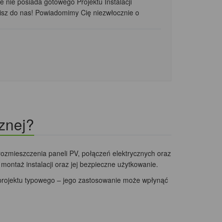
e nie posiada gotowego Projektu Instalacji
isz do nas! Powiadomimy Cię niezwłocznie o
cznej?
 rozmieszczenia paneli PV, połączeń elektrycznych oraz
ntaż instalacji oraz jej bezpieczne użytkowanie.
 projektu typowego – jego zastosowanie może wpłynąć