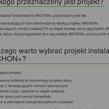
kogo przeznaczony jest projekt?
nstalacji fotowoltaicznej ARCHON+ przeznaczony jest dla:
orów budujących dom jednorodzinny według projektu ARCHON+,
lanujących montaż instalacji PV na etapie budowy domu wg projektu 
ów, którzy chcą przygotować dom wg projektu ARCHON+ pod przyszłe d
zego warto wybrać projekt instalac
CHON+?
jsze korzyści:
wanie instalacji do konkretnego projektu domu,
ść z obowiązującymi normami technicznymi,
ność czasu i kosztów na etapie realizacji,
ść domu pod montaż fotowoltaiki,
ie w planowaniu energooszczędnych rozwiązań.