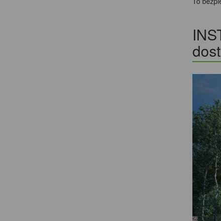
To bezpi
INS
dos