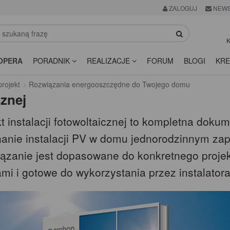
ZALOGUJ
NEWS
K
OPERA
PORADNIK
REALIZACJE
FORUM
BLOGI
KRE
rojekt
Rozwiązania energooszczędne do Twojego domu
cznej
t instalacji fotowoltaicznej to kompletna doku
anie instalacji PV w domu jednorodzinnym z
ązanie jest dopasowane do konkretnego proje
mi i gotowe do wykorzystania przez instalatora