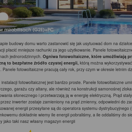
tapie budowy domu warto zastanowić się jak usytuować dom na działce
cji płacić mniejsze rachunki za jego użytkowanie. Panele fotowoltaicz
mach jednorodzinnych.
Ogniwa fotowoltaiczne, które umożliwiają pr
zną to bezpłatne źródło czystej energii,
którą można wykorzystywać
 Panele fotowoltaiczne pracują cały rok, przy czym w okresie letnim dzi
 instalacji fotowoltaicznej jest bardzo proste. Panele fotowoltaiczne
zego, garażu czy altany, ale również na konstrukcji samonośnej zlokal
owania słonecznego i przetwarzają ją w energię elektryczną. Prąd stał
u przez inwerter zostaje zamieniony na prąd zmienny, odpowiedni do za
owanej energii przesyłane są do operatora systemu dystrybucyjnego 
nkowemu dokładnie wiemy ile energii pobraliśmy, a ile oddaliśmy do s
my jako taki nasz własny magazyn energii