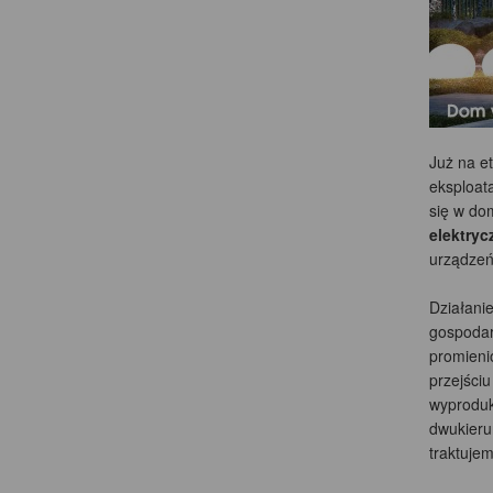
Już na e
eksploata
się w do
elektryc
urządzeń.
Działanie
gospodarc
promieni
przejści
wyproduk
dwukieru
traktuje