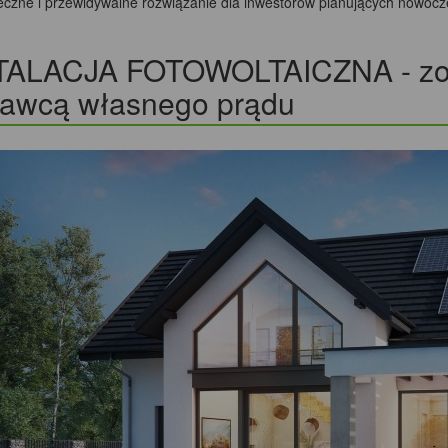
eczne i przewidywalne rozwiązanie dla inwestorów planujących nowoc
TALACJA FOTOWOLTAICZNA - zos
tawcą własnego prądu