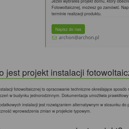
Jeżeli wybrałeś projekt domu, który obecni
Fotowoltaicznej, możesz go zamówić. Nap
terminie realizacji produktu.
Napisz do nas
archon@archon.pl
o jest projekt instalacji fotowoltai
nstalacji fotowoltaicznej to opracowanie techniczne określające sposób
czeń w budynku jednorodzinnym. Dokumentacja umożliwia prawidłowy mo
dodatkowych instalacji jest rozwiązaniem alternatywnym w stosunku do
czność wprowadzenia zmian w projekcie typowym.