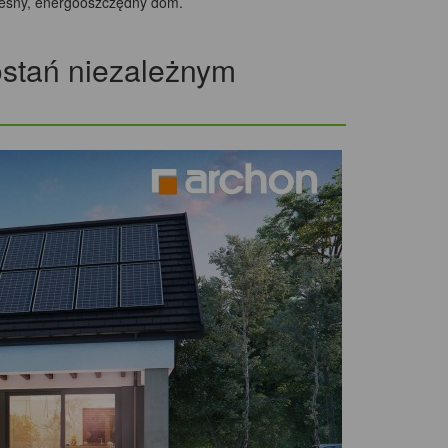
zesny, energooszczędny dom.
tań niezależnym