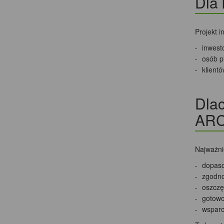
Dla 
Projekt i
inwest
osób p
klient
Dlac
AR
Najważnie
dopaso
zgodno
oszczęd
gotowo
wsparc