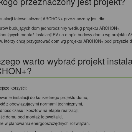
kogo przeznaczony jest projekt?
nstalacji fotowoltaicznej ARCHON+ przeznaczony jest dla:
orów budujących dom jednorodzinny według projektu ARCHON+,
lanujących montaż instalacji PV na etapie budowy domu wg projektu 
ów, którzy chcą przygotować dom wg projektu ARCHON+ pod przyszłe d
zego warto wybrać projekt instalac
CHON+?
jsze korzyści:
wanie instalacji do konkretnego projektu domu,
ść z obowiązującymi normami technicznymi,
ność czasu i kosztów na etapie realizacji,
ść domu pod montaż fotowoltaiki,
ie w planowaniu energooszczędnych rozwiązań.