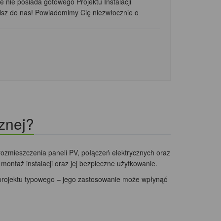
e nie posiada gotowego Projektu Instalacji
isz do nas! Powiadomimy Cię niezwłocznie o
cznej?
 rozmieszczenia paneli PV, połączeń elektrycznych oraz
ntaż instalacji oraz jej bezpieczne użytkowanie.
 projektu typowego – jego zastosowanie może wpłynąć