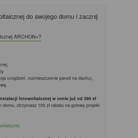
oltaicznej do swojego domu i zacznij
ltaicznej ARCHON+?
cznej,
ty
zacja urządzeń, rozmieszczenie paneli na dachu),
ową.
talacji fotowoltaicznej w cenie już od 390 zł
m domu, otrzymasz 100 zł rabatu
na gotowy projekt
woltaicznej