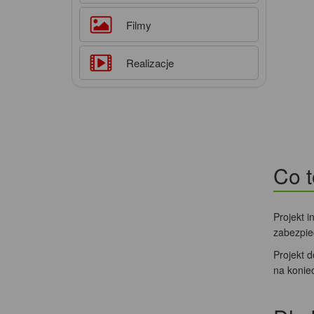
Filmy
Realizacje
Co t
Projekt i
zabezpie
Projekt 
na konie