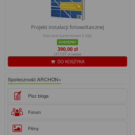
Projekt instalacji fotowoltaicznej
Dom pod czeremchami 2 (G2)
DOSTĘPNY
390,00 zł
(317,07 zł netto)
DO KOSZYKA
Społeczność ARCHON+
Pisz bloga
Forum
Filmy