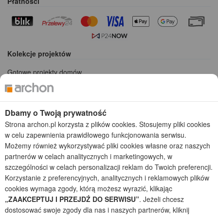
Płatności
Kolekcje projektów
Gotowe projekty domów
Projekty domów tanich w budowie
Projekty domów szeregowych
Projekty małych domów (do 150 m2)
Dbamy o Twoją prywatność
Projekty domów wielorodzinnych
Strona archon.pl korzysta z plików cookies. Stosujemy pliki cookies
Projekty domów bliźniaczych
w celu zapewnienia prawidłowego funkcjonowania serwisu.
Projekty domów nowoczesnych
Możemy również wykorzystywać pliki cookies własne oraz naszych
Projekty domów parterowych
partnerów w celach analitycznych i marketingowych, w
szczególności w celach personalizacji reklam do Twoich preferencji.
2026 © ARCHON+ Biuro Projektów - Tradycyjne i nowoczesne gotowe
Korzystanie z preferencyjnych, analitycznych i reklamowych plików
projekty domów - autorska pracownia architektoniczna założona w 1990r.
przez arch. Barbarę Mendel
cookies wymaga zgody, którą możesz wyrazić, klikając
Z uwagi na ciągłe doskonalenie procesu powstawania projektów (zgodnie z
„ZAAKCEPTUJ I PRZEJDŹ DO SERWISU”
. Jeżeli chcesz
normą ISO 9001), prezentowane na stronie projekty domów mogą
dostosować swoje zgody dla nas i naszych partnerów, kliknij
nieznacznie różnić się od dokumentacji technicznej.