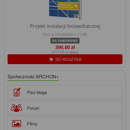
Projekt instalacji fotowoltaicznej
Dom w zimokwiatach 4 (GB)
NA ZAMÓWIENIE
390,00 zł
(317,07 zł netto)
DO KOSZYKA
Społeczność ARCHON+
Pisz bloga
Forum
Filmy