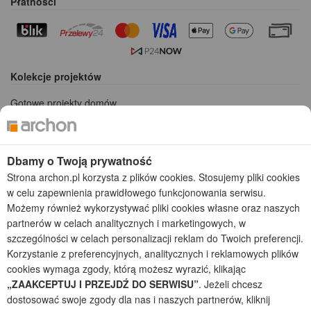
Płatności
Kolekcje projektów
Gotowe projekty domów
Projekty domów tanich w budowie
Projekty domów szeregowych
Projekty małych domów (do 150 m2)
Dbamy o Twoją prywatność
Projekty domów wielorodzinnych
Strona archon.pl korzysta z plików cookies. Stosujemy pliki cookies
Projekty domów bliźniaczych
w celu zapewnienia prawidłowego funkcjonowania serwisu.
Projekty domów nowoczesnych
Możemy również wykorzystywać pliki cookies własne oraz naszych
Projekty domów parterowych
partnerów w celach analitycznych i marketingowych, w
szczególności w celach personalizacji reklam do Twoich preferencji.
2026 © ARCHON+ Biuro Projektów - Tradycyjne i nowoczesne gotowe
Korzystanie z preferencyjnych, analitycznych i reklamowych plików
projekty domów - autorska pracownia architektoniczna założona w 1990r.
przez arch. Barbarę Mendel
cookies wymaga zgody, którą możesz wyrazić, klikając
Z uwagi na ciągłe doskonalenie procesu powstawania projektów (zgodnie z
„ZAAKCEPTUJ I PRZEJDŹ DO SERWISU”
. Jeżeli chcesz
normą ISO 9001), prezentowane na stronie projekty domów mogą
dostosować swoje zgody dla nas i naszych partnerów, kliknij
nieznacznie różnić się od dokumentacji technicznej.