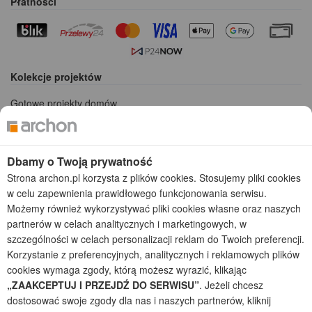
Płatności
Kolekcje projektów
Gotowe projekty domów
Projekty domów tanich w budowie
Projekty domów szeregowych
Projekty małych domów (do 150 m2)
Dbamy o Twoją prywatność
Projekty domów wielorodzinnych
Strona archon.pl korzysta z plików cookies. Stosujemy pliki cookies
Projekty domów bliźniaczych
w celu zapewnienia prawidłowego funkcjonowania serwisu.
Projekty domów nowoczesnych
Możemy również wykorzystywać pliki cookies własne oraz naszych
Projekty domów parterowych
partnerów w celach analitycznych i marketingowych, w
szczególności w celach personalizacji reklam do Twoich preferencji.
2026 © ARCHON+ Biuro Projektów - Tradycyjne i nowoczesne gotowe
Korzystanie z preferencyjnych, analitycznych i reklamowych plików
projekty domów - autorska pracownia architektoniczna założona w 1990r.
przez arch. Barbarę Mendel
cookies wymaga zgody, którą możesz wyrazić, klikając
Z uwagi na ciągłe doskonalenie procesu powstawania projektów (zgodnie z
„ZAAKCEPTUJ I PRZEJDŹ DO SERWISU”
. Jeżeli chcesz
normą ISO 9001), prezentowane na stronie projekty domów mogą
dostosować swoje zgody dla nas i naszych partnerów, kliknij
nieznacznie różnić się od dokumentacji technicznej.