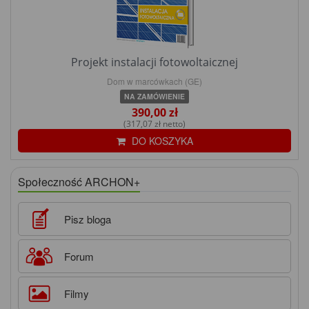
Projekt instalacji fotowoltaicznej
Dom w marcówkach (GE)
NA ZAMÓWIENIE
390,00 zł
(317,07 zł netto)
DO KOSZYKA
Społeczność ARCHON+
Pisz bloga
Forum
Filmy