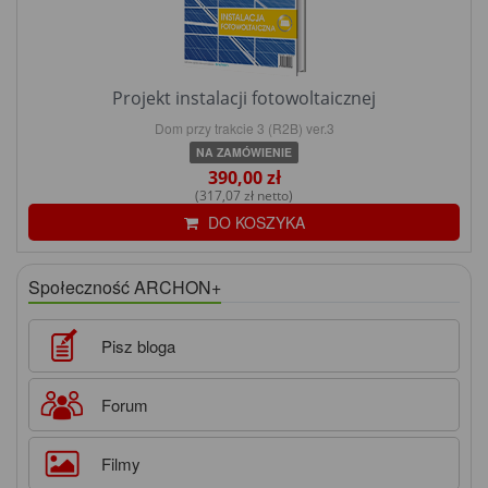
Projekt instalacji fotowoltaicznej
Dom przy trakcie 3 (R2B) ver.3
NA ZAMÓWIENIE
390,00 zł
(317,07 zł netto)
DO KOSZYKA
Społeczność ARCHON+
Pisz bloga
Forum
Filmy