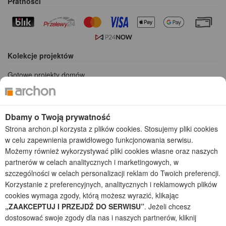
Płatności
Kolekcje projektów
Gotowe projekty domów
Projekty domów tanich w budowie
Projekty domów szeregowych
Projekty małych domów (do 150 m2)
Dbamy o Twoją prywatność
Projekty domów wielorodzinnych
Strona archon.pl korzysta z plików cookies. Stosujemy pliki cookies
Projekty domów bliźniaczych
w celu zapewnienia prawidłowego funkcjonowania serwisu.
Projekty domów nowoczesnych
Możemy również wykorzystywać pliki cookies własne oraz naszych
Projekty domów parterowych
partnerów w celach analitycznych i marketingowych, w
szczególności w celach personalizacji reklam do Twoich preferencji.
2026 © ARCHON+ Biuro Projektów - Tradycyjne i nowoczesne gotowe
Korzystanie z preferencyjnych, analitycznych i reklamowych plików
projekty domów - autorska pracownia architektoniczna założona w 1990r.
przez arch. Barbarę Mendel
cookies wymaga zgody, którą możesz wyrazić, klikając
Z uwagi na ciągłe doskonalenie procesu powstawania projektów (zgodnie z
„ZAAKCEPTUJ I PRZEJDŹ DO SERWISU”
. Jeżeli chcesz
normą ISO 9001), prezentowane na stronie projekty domów mogą
dostosować swoje zgody dla nas i naszych partnerów, kliknij
nieznacznie różnić się od dokumentacji technicznej.