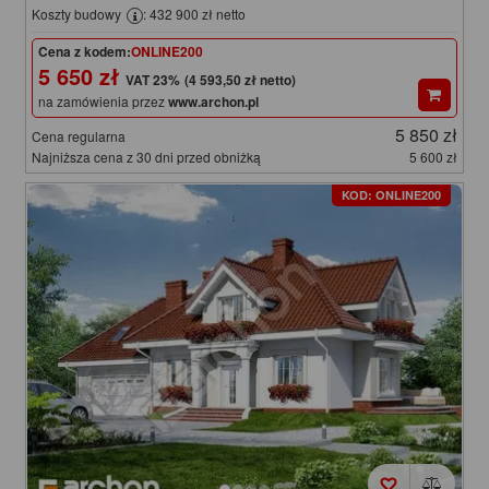
Koszty budowy
: 432 900 zł netto
Cena z kodem:
ONLINE200
5 650 zł
(4 593,50 zł netto)
na zamówienia przez
www.archon.pl
5 850 zł
Cena regularna
Najniższa cena z 30 dni przed obniżką
5 600 zł
KOD: ONLINE200