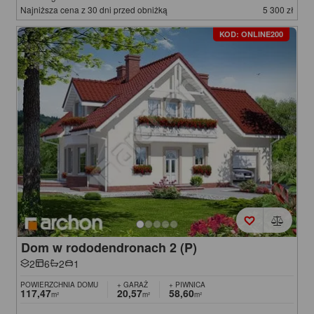
Najniższa cena z 30 dni przed obniżką
5 300 zł
KOD: ONLINE200
Dom w rododendronach 2 (P)
2
6
2
1
POWIERZCHNIA DOMU
+ GARAŻ
+ PIWNICA
117,47
20,57
58,60
m²
m²
m²