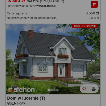
8 350 zł
(6 788,62 zł netto)
na zamówienia przez
www.archon.pl
8 550 zł
Cena regularna
Najniższa cena z 30 dni przed obniżką
8 300 zł
KOD: ONLINE200
Dom w lucernie (T)
2
4
2
1