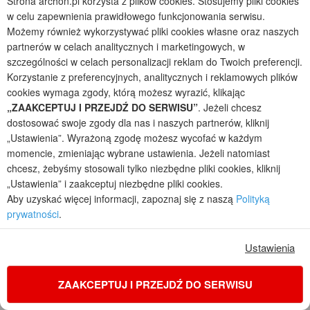
Strona archon.pl korzysta z plików cookies. Stosujemy pliki cookies
KOD: ONLINE200
w celu zapewnienia prawidłowego funkcjonowania serwisu.
Możemy również wykorzystywać pliki cookies własne oraz naszych
partnerów w celach analitycznych i marketingowych, w
szczególności w celach personalizacji reklam do Twoich preferencji.
Korzystanie z preferencyjnych, analitycznych i reklamowych plików
cookies wymaga zgody, którą możesz wyrazić, klikając
„ZAAKCEPTUJ I PRZEJDŹ DO SERWISU”
. Jeżeli chcesz
dostosować swoje zgody dla nas i naszych partnerów, kliknij
„Ustawienia”. Wyrażoną zgodę możesz wycofać w każdym
momencie, zmieniając wybrane ustawienia. Jeżeli natomiast
chcesz, żebyśmy stosowali tylko niezbędne pliki cookies, kliknij
„Ustawienia” i zaakceptuj niezbędne pliki cookies.
Aby uzyskać więcej informacji, zapoznaj się z naszą
Polityką
prywatności
.
Dom w alstromeriach (GE)
2
5
2
1
Ustawienia
POWIERZCHNIA DOMU
+ GARAŻ
+ KOTŁOWNIA
158,16
19,82
7,95
m²
m²
m²
ZAAKCEPTUJ I PRZEJDŹ DO SERWISU
jednorodzinny z poddaszem, z garażem jednostanowiskowym
Koszty budowy
: 379 600 zł netto