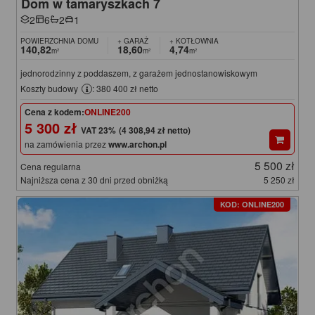
Dom w tamaryszkach 7
2
6
2
1
POWIERZCHNIA DOMU
+ GARAŻ
+ KOTŁOWNIA
140,82
18,60
4,74
m²
m²
m²
jednorodzinny z poddaszem, z garażem jednostanowiskowym
Koszty budowy
: 380 400 zł netto
Cena z kodem:
ONLINE200
5 300 zł
(4 308,94 zł netto)
na zamówienia przez
www.archon.pl
5 500 zł
Cena regularna
Najniższa cena z 30 dni przed obniżką
5 250 zł
KOD: ONLINE200