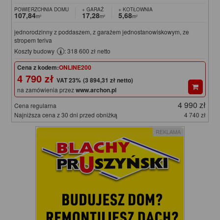
POWIERZCHNIA DOMU
+ GARAŻ
+ KOTŁOWNIA
107,84
17,28
5,68
m²
m²
m²
jednorodzinny z poddaszem, z garażem jednostanowiskowym, ze
stropem teriva
Koszty budowy
: 318 600 zł netto
Cena z kodem:
ONLINE200
4 790 zł
(3 894,31 zł netto)
na zamówienia przez
www.archon.pl
4 990 zł
Cena regularna
Najniższa cena z 30 dni przed obniżką
4 740 zł
REKLAMA