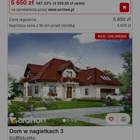
5 650 zł
(4 593,50 zł netto)
na zamówienia przez
www.archon.pl
5 850 zł
Cena regularna
Najniższa cena z 30 dni przed obniżką
5 600 zł
KOD: ONLINE200
Dom w nagietkach 3
2
5
3
2