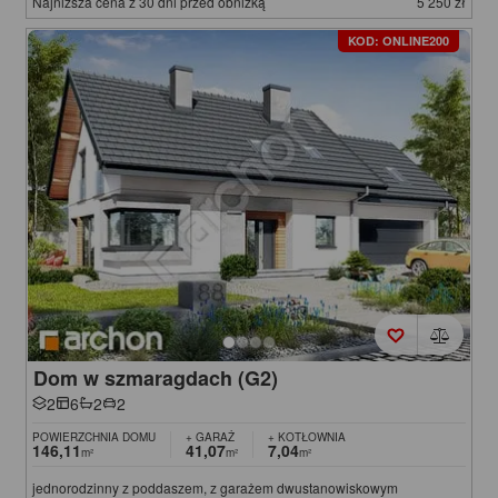
Najniższa cena z 30 dni przed obniżką
5 250 zł
KOD: ONLINE200
Dom w szmaragdach (G2)
2
6
2
2
POWIERZCHNIA DOMU
+ GARAŻ
+ KOTŁOWNIA
146,11
41,07
7,04
m²
m²
m²
jednorodzinny z poddaszem, z garażem dwustanowiskowym