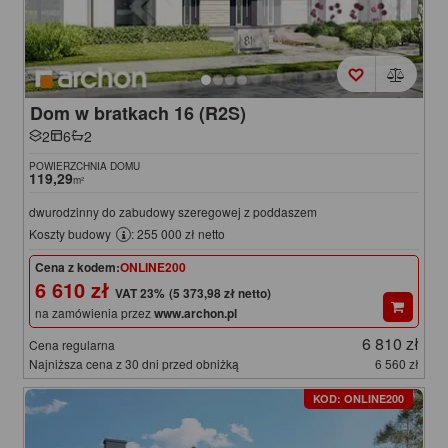
Dom w bratkach 16 (R2S)
2
6
2
POWIERZCHNIA DOMU
119,29
m²
dwurodzinny do zabudowy szeregowej z poddaszem
Koszty budowy
: 255 000 zł netto
Cena z kodem:
ONLINE200
6 610 zł
(5 373,98 zł netto)
na zamówienia przez
www.archon.pl
6 810 zł
Cena regularna
Najniższa cena z 30 dni przed obniżką
6 560 zł
KOD: ONLINE200