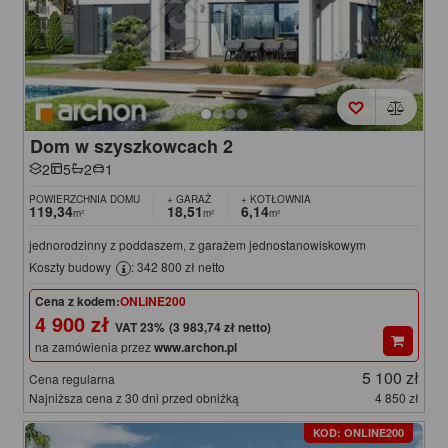
Dom w szyszkowcach 2
2
5
2
1
POWIERZCHNIA DOMU
+ GARAŻ
+ KOTŁOWNIA
119,34
18,51
6,14
m²
m²
m²
jednorodzinny z poddaszem, z garażem jednostanowiskowym
Koszty budowy
: 342 800 zł netto
Cena z kodem:
ONLINE200
4 900 zł
(3 983,74 zł netto)
na zamówienia przez
www.archon.pl
5 100 zł
Cena regularna
Najniższa cena z 30 dni przed obniżką
4 850 zł
KOD: ONLINE200