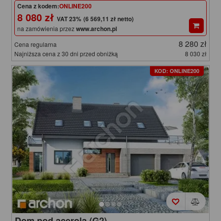
Cena z kodem:
ONLINE200
8 080 zł
(6 569,11 zł netto)
na zamówienia przez
www.archon.pl
8 280 zł
Cena regularna
Najniższa cena z 30 dni przed obniżką
8 030 zł
KOD: ONLINE200
Dom pod acerolą (G2)