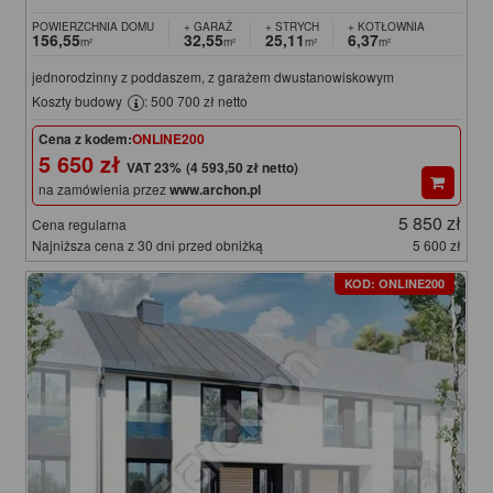
POWIERZCHNIA DOMU
+ GARAŻ
+ STRYCH
+ KOTŁOWNIA
156,55
32,55
25,11
6,37
m²
m²
m²
m²
jednorodzinny z poddaszem, z garażem dwustanowiskowym
Koszty budowy
: 500 700 zł netto
Cena z kodem:
ONLINE200
5 650 zł
(4 593,50 zł netto)
na zamówienia przez
www.archon.pl
5 850 zł
Cena regularna
Najniższa cena z 30 dni przed obniżką
5 600 zł
KOD: ONLINE200