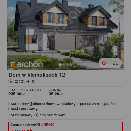
Dom w klematisach 12
2
10
4
2
POWIERZCHNIA DOMU
+ GARAŻ
235,90
35,20
m²
m²
dwurodzinny (jednorodzinny dwulokalowy) z poddaszem, z garażem
dwustanowiskowym
Koszty budowy
: 529 300 zł netto
Cena z kodem:
ONLINE200