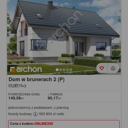
Dom w brunerach 2 (P)
2
7
3
POWIERZCHNIA DOMU
+ PIWNICA
149,58
90,17
m²
m²
jednorodzinny z poddaszem, z piwnicą
Koszty budowy
: 563 800 zł netto
Cena z kodem:
ONLINE200