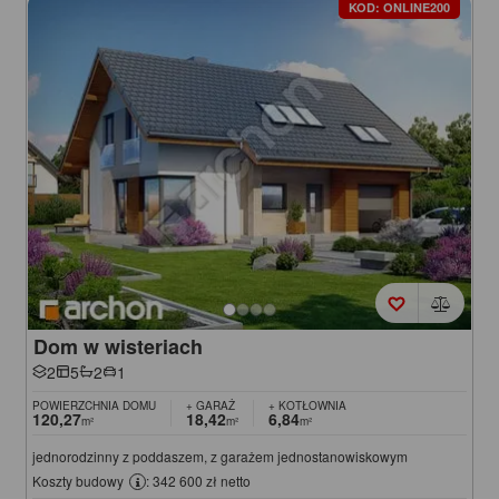
KOD: ONLINE200
Dom w wisteriach
2
5
2
1
POWIERZCHNIA DOMU
+ GARAŻ
+ KOTŁOWNIA
120,27
18,42
6,84
m²
m²
m²
jednorodzinny z poddaszem, z garażem jednostanowiskowym
Koszty budowy
: 342 600 zł netto