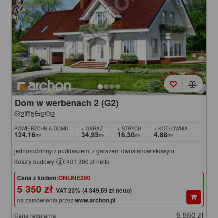
Dom w werbenach 2 (G2)
2
5
2
2
POWIERZCHNIA DOMU
+ GARAŻ
+ STRYCH
+ KOTŁOWNIA
124,16
34,93
16,30
4,88
m²
m²
m²
m²
jednorodzinny z poddaszem, z garażem dwustanowiskowym
Koszty budowy
: 401 300 zł netto
Cena z kodem:
ONLINE200
5 350 zł
(4 349,59 zł netto)
na zamówienia przez
www.archon.pl
5 550 zł
Cena regularna