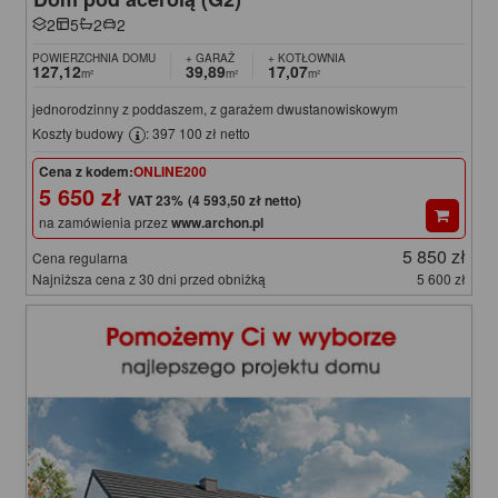
2
5
2
2
POWIERZCHNIA DOMU
+ GARAŻ
+ KOTŁOWNIA
127,12
39,89
17,07
m²
m²
m²
jednorodzinny z poddaszem, z garażem dwustanowiskowym
Koszty budowy
: 397 100 zł netto
Cena z kodem:
ONLINE200
5 650 zł
(4 593,50 zł netto)
na zamówienia przez
www.archon.pl
5 850 zł
Cena regularna
Najniższa cena z 30 dni przed obniżką
5 600 zł