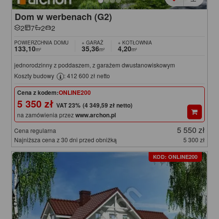
Dom w werbenach (G2)
2
7
2
2
POWIERZCHNIA DOMU
+ GARAŻ
+ KOTŁOWNIA
133,10
35,36
4,20
m²
m²
m²
jednorodzinny z poddaszem, z garażem dwustanowiskowym
Koszty budowy
: 412 600 zł netto
Cena z kodem:
ONLINE200
5 350 zł
(4 349,59 zł netto)
na zamówienia przez
www.archon.pl
5 550 zł
Cena regularna
Najniższa cena z 30 dni przed obniżką
5 300 zł
KOD: ONLINE200