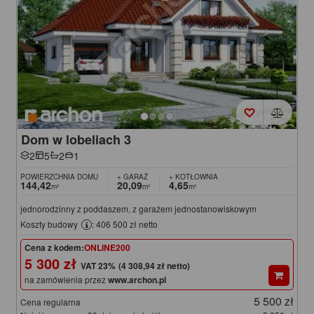
Dom w lobeliach 3
2
5
2
1
POWIERZCHNIA DOMU
+ GARAŻ
+ KOTŁOWNIA
144,42
20,09
4,65
m²
m²
m²
jednorodzinny z poddaszem, z garażem jednostanowiskowym
Koszty budowy
: 406 500 zł netto
Cena z kodem:
ONLINE200
5 300 zł
(4 308,94 zł netto)
na zamówienia przez
www.archon.pl
5 500 zł
Cena regularna