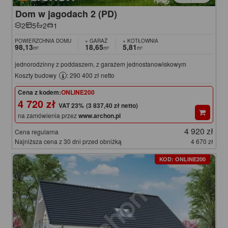
Dom w jagodach 2 (PD)
2
5
2
1
POWIERZCHNIA DOMU
+ GARAŻ
+ KOTŁOWNIA
98,13
18,65
5,81
m²
m²
m²
jednorodzinny z poddaszem, z garażem jednostanowiskowym
Koszty budowy
: 290 400 zł netto
Cena z kodem:
ONLINE200
4 720 zł
(3 837,40 zł netto)
na zamówienia przez
www.archon.pl
4 920 zł
Cena regularna
Najniższa cena z 30 dni przed obniżką
4 670 zł
KOD: ONLINE200