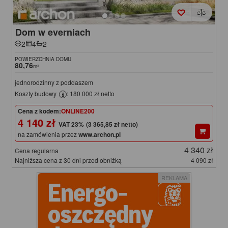
Dom w everniach
2
4
2
POWIERZCHNIA DOMU
80,76
m²
jednorodzinny z poddaszem
Koszty budowy
: 180 000 zł netto
Cena z kodem:
ONLINE200
4 140 zł
(3 365,85 zł netto)
na zamówienia przez
www.archon.pl
4 340 zł
Cena regularna
Najniższa cena z 30 dni przed obniżką
4 090 zł
REKLAMA