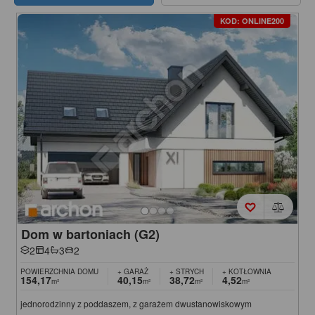
KOD: ONLINE200
Dom w bartoniach (G2)
2
4
3
2
POWIERZCHNIA DOMU
+ GARAŻ
+ STRYCH
+ KOTŁOWNIA
154,17
40,15
38,72
4,52
m²
m²
m²
m²
jednorodzinny z poddaszem, z garażem dwustanowiskowym