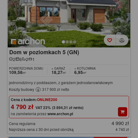
Dom w poziomkach 5 (GN)
2
6
2
1
POWIERZCHNIA DOMU
+ GARAŻ
+ KOTŁOWNIA
109,58
18,27
6,95
m²
m²
m²
jednorodzinny z poddaszem, z garażem jednostanowiskowym
Koszty budowy
: 317 900 zł netto
Cena z kodem:
ONLINE200
4 790 zł
(3 894,31 zł netto)
na zamówienia przez
www.archon.pl
4 990 zł
Cena regularna
Najniższa cena z 30 dni przed obniżką
4 740 zł