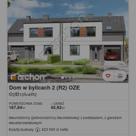
Dom w bylicach 2 (R2) OZE
2
10
4
2
POWIERZCHNIA DOMU
+ GARAŻ
187,84
45,92
m²
m²
dwurodzinny (jednorodzinny dwulokalowy) z poddaszem, z garażem
dwustanowiskowym
Koszty budowy
: 423 500 zł netto