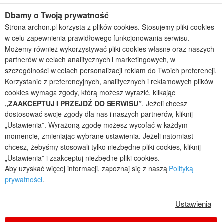
Projekty małych domów (do 150 m2)
Dbamy o Twoją prywatność
Projekty domów wielorodzinnych
Strona archon.pl korzysta z plików cookies. Stosujemy pliki cookies
Projekty domów bliźniaczych
w celu zapewnienia prawidłowego funkcjonowania serwisu.
Projekty domów nowoczesnych
Możemy również wykorzystywać pliki cookies własne oraz naszych
Projekty domów parterowych
partnerów w celach analitycznych i marketingowych, w
szczególności w celach personalizacji reklam do Twoich preferencji.
2026 © ARCHON+ Biuro Projektów - Tradycyjne i nowoczesne gotowe
Korzystanie z preferencyjnych, analitycznych i reklamowych plików
projekty domów - autorska pracownia architektoniczna założona w 1990r.
przez arch. Barbarę Mendel
cookies wymaga zgody, którą możesz wyrazić, klikając
Z uwagi na ciągłe doskonalenie procesu powstawania projektów (zgodnie z
„ZAAKCEPTUJ I PRZEJDŹ DO SERWISU”
. Jeżeli chcesz
normą ISO 9001), prezentowane na stronie projekty domów mogą
dostosować swoje zgody dla nas i naszych partnerów, kliknij
nieznacznie różnić się od dokumentacji technicznej.
„Ustawienia”. Wyrażoną zgodę możesz wycofać w każdym
Informujemy, iż w celu optymalizacji treści dostępnych w naszym sklepie,
momencie, zmieniając wybrane ustawienia. Jeżeli natomiast
dostosowania ich do Państwa indywidualnych potrzeb korzystamy z
chcesz, żebyśmy stosowali tylko niezbędne pliki cookies, kliknij
informacji zapisanych za pomocą plików cookies na urządzeniach
„Ustawienia” i zaakceptuj niezbędne pliki cookies.
końcowych użytkowników. Pliki cookies użytkownik może kontrolować za
Aby uzyskać więcej informacji, zapoznaj się z naszą
Polityką
pomocą ustawień swojej przeglądarki internetowej. Dalsze korzystanie z
prywatności
.
naszego serwisu internetowego, bez zmiany ustawień przeglądarki
internetowej oznacza, iż użytkownik akceptuje stosowanie plików cookies.
Więcej informacji zawartych jest w polityce prywatności.
Ustawienia
Polityka prywatności
Regulamin sklepu internetowego