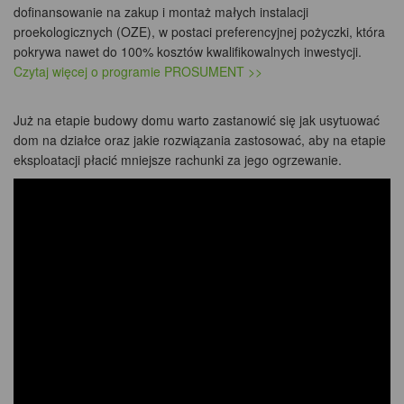
dofinansowanie na zakup i montaż małych instalacji
proekologicznych (OZE), w postaci preferencyjnej pożyczki, która
pokrywa nawet do 100% kosztów kwalifikowalnych inwestycji.
Czytaj więcej o programie PROSUMENT >>
Już na etapie budowy domu warto zastanowić się jak usytuować
dom na działce oraz jakie rozwiązania zastosować, aby na etapie
eksploatacji płacić mniejsze rachunki za jego ogrzewanie.