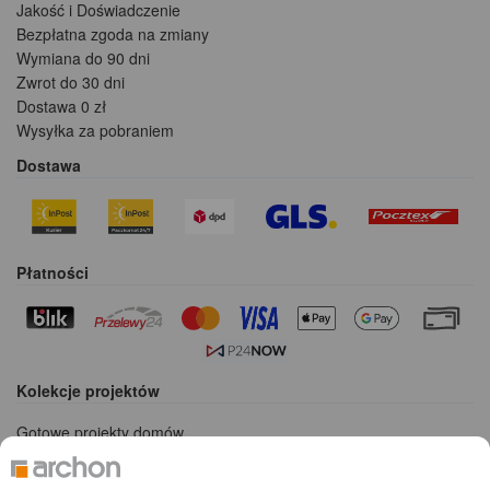
Jakość i Doświadczenie
Bezpłatna zgoda na zmiany
Wymiana do 90 dni
Zwrot do 30 dni
Dostawa 0 zł
Wysyłka za pobraniem
Dostawa
Płatności
Kolekcje projektów
Gotowe projekty domów
Projekty domów tanich w budowie
Projekty domów szeregowych