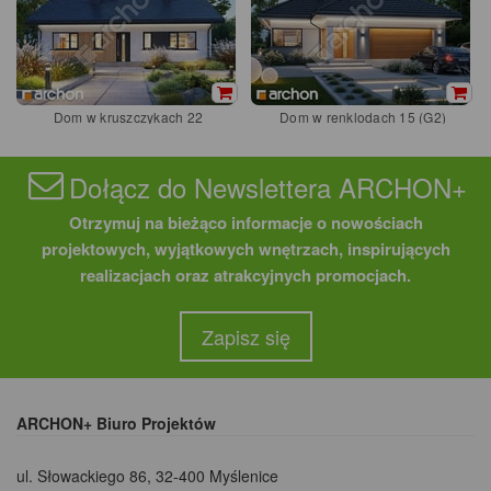
Dom w kruszczykach 22
Dom w renklodach 15 (G2)
Dołącz do Newslettera ARCHON+
Otrzymuj na bieżąco informacje o nowościach
projektowych, wyjątkowych wnętrzach, inspirujących
realizacjach oraz atrakcyjnych promocjach.
Zapisz się
ARCHON+ Biuro Projektów
ul. Słowackiego 86
,
32-400 Myślenice