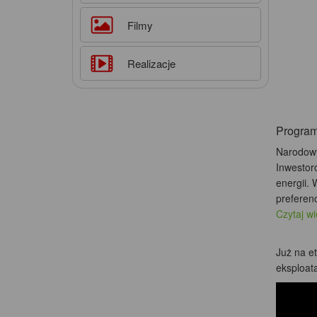
Filmy
Realizacje
Progr
Narodowy
Inwestor
energii.
preferenc
Czytaj w
Już na e
eksploata