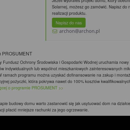
Jeżeli wybrałeś projekt domu, który obecni
Solarnej, możesz go zamówić. Napisz do 
realizacji produktu.
Napisz do nas
archon@archon.pl
am PROSUMENT
 Fundusz Ochrony Środowiska i Gospodarki Wodnej uruchamia nowy 
ów indywidualnych lub wspólnot mieszkaniowych zainteresowanych mikr
 W ramach programu można uzyskać dofinansowanie na zakup i montaż m
yjnej pożyczki, która pokrywa nawet do 100% kosztów kwalifikowalnych
ięcej o programie PROSUMENT >>
tapie budowy domu warto zastanowić się jak usytuować dom na działce 
cji płacić mniejsze rachunki za jego ogrzewanie.