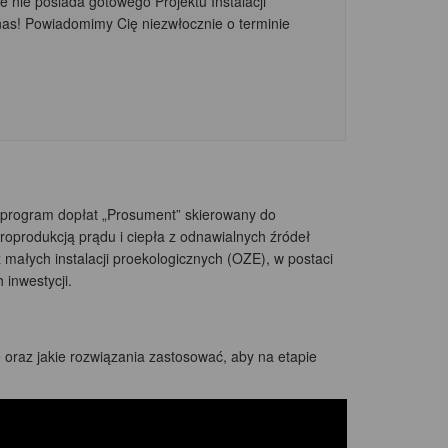
e nie posiada gotowego Projektu Instalacji
nas! Powiadomimy Cię niezwłocznie o terminie
program dopłat „Prosument” skierowany do
oprodukcją prądu i ciepła z odnawialnych źródeł
ałych instalacji proekologicznych (OZE), w postaci
 inwestycji.
oraz jakie rozwiązania zastosować, aby na etapie