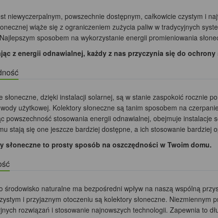
est niewyczerpalnym, powszechnie dostępnym, całkowicie czystym i na
słonecznej wiąże się z ograniczeniem zużycia paliw w tradycyjnych sys
 Najlepszym sposobem na wykorzystanie energii promieniowania słonec
jąc z energii odnawialnej, każdy z nas przyczynia się do ochrony
dność
e słoneczne, dzięki instalacji solarnej, są w stanie zaspokoić roczni
 wody użytkowej. Kolektory słoneczne są tanim sposobem na czerpanie 
ąc powszechność stosowania energii odnawialnej, obejmuje instalacje s
mu stają się one jeszcze bardziej dostępne, a ich stosowanie bardziej o
ry słoneczne to prosty sposób na oszczędności w Twoim domu.
ość
o środowisko naturalne ma bezpośredni wpływ na naszą wspólną przy
czystym i przyjaznym otoczeniu są kolektory słoneczne. Niezmiennym 
jnych rozwiązań i stosowanie najnowszych technologii. Zapewnia to dł