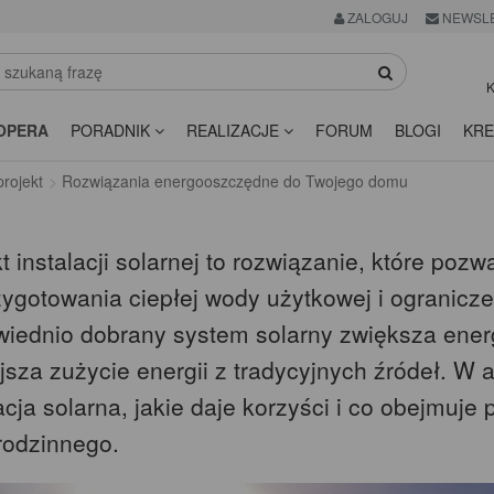
ZALOGUJ
NEWSL
K
OPERA
PORADNIK
REALIZACJE
FORUM
BLOGI
KRE
rojekt
Rozwiązania energooszczędne do Twojego domu
t instalacji solarnej to rozwiązanie, które po
zygotowania ciepłej wody użytkowej i ogranicz
iednio dobrany system solarny zwiększa ene
sza zużycie energii z tradycyjnych źródeł. W a
acja solarna, jakie daje korzyści i co obejmuj
rodzinnego.