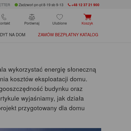
ETTER
Zadzwoń pn-pt 8-19 sb 9-13
+48 12 37 21 900
ontakt
Porównaj
Ulubione
Koszyk
DYT NA DOM
ZAMÓW BEZPŁATNY KATALOG
zwala wykorzystać energię słoneczną
enia kosztów eksploatacji domu.
rgooszczędność budynku oraz
rtykule wyjaśniamy, jak działa
e projekt przygotowany dla domu