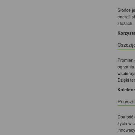
Słońce j
energii 
złożach.
Korzysta
Oszczę
Promieni
ogrzania
wspieraj
Dzięki te
Kolekto
Przyszł
Dbałość 
życia w 
innowacy