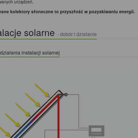
anych urządzeń.
ne kolektory słoneczne to przyszłość w pozyskiwaniu energii.
alacje solarne
- dobór i działanie
ziałania instalacji solarnej