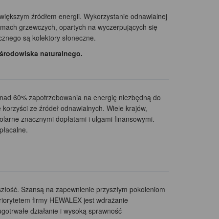
jwiększym źródłem energii. Wykorzystanie odnawialnej
temach grzewczych, opartych na wyczerpujących się
znego są kolektory słoneczne.
 środowiska naturalnego.
e ponad 60% zapotrzebowania na energię niezbędną do
korzyści ze źródeł odnawialnych. Wiele krajów,
olarne znacznymi dopłatami i ulgami finansowymi.
płacalne.
szłość. Szansą na zapewnienie przyszłym pokoleniom
priorytetem firmy HEWALEX jest wdrażanie
ugotrwałe działanie i wysoką sprawność