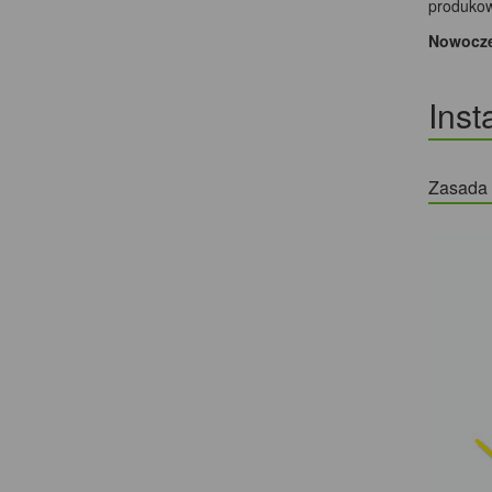
produkow
Nowoczes
Inst
Zasada d