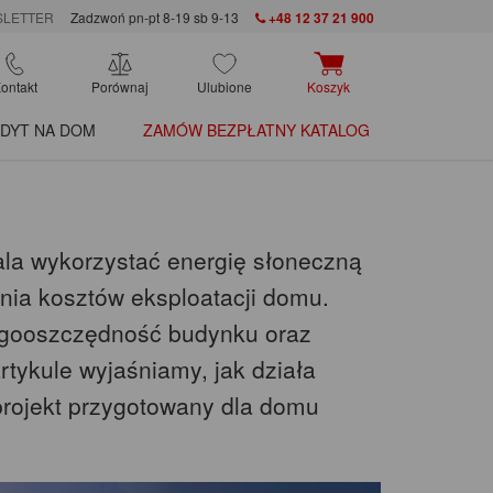
LETTER
Zadzwoń pn-pt 8-19 sb 9-13
+48 12 37 21 900
ontakt
Porównaj
Ulubione
Koszyk
DYT NA DOM
ZAMÓW BEZPŁATNY KATALOG
zwala wykorzystać energię słoneczną
enia kosztów eksploatacji domu.
rgooszczędność budynku oraz
rtykule wyjaśniamy, jak działa
e projekt przygotowany dla domu