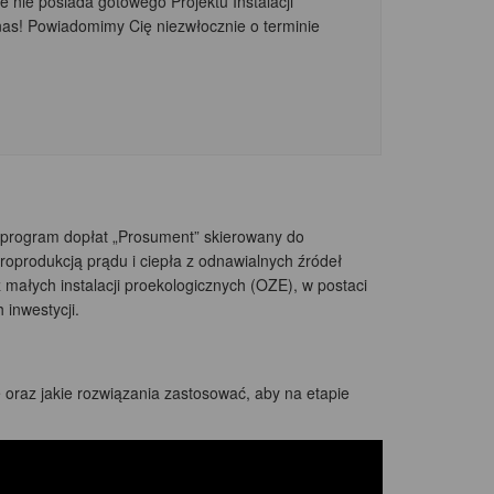
e nie posiada gotowego Projektu Instalacji
nas! Powiadomimy Cię niezwłocznie o terminie
program dopłat „Prosument” skierowany do
oprodukcją prądu i ciepła z odnawialnych źródeł
ałych instalacji proekologicznych (OZE), w postaci
 inwestycji.
oraz jakie rozwiązania zastosować, aby na etapie