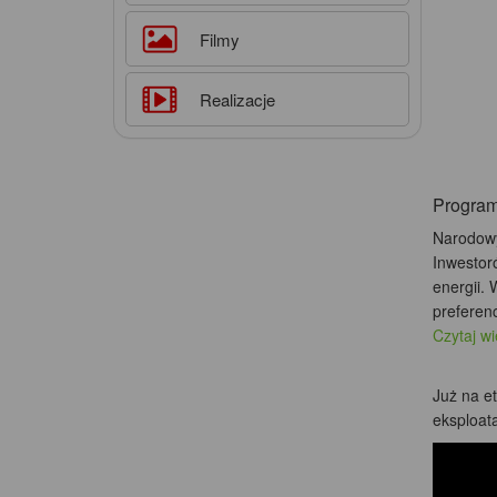
Filmy
Realizacje
Progr
Narodowy
Inwestor
energii.
preferenc
Czytaj w
Już na e
eksploata