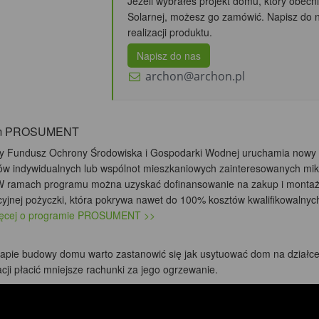
Jeżeli wybrałeś projekt domu, który obecni
Solarnej, możesz go zamówić. Napisz do 
realizacji produktu.
Napisz do nas
archon@archon.pl
am PROSUMENT
 Fundusz Ochrony Środowiska i Gospodarki Wodnej uruchamia nowy 
ów indywidualnych lub wspólnot mieszkaniowych zainteresowanych mikr
 W ramach programu można uzyskać dofinansowanie na zakup i montaż m
yjnej pożyczki, która pokrywa nawet do 100% kosztów kwalifikowalnych
ięcej o programie PROSUMENT >>
tapie budowy domu warto zastanowić się jak usytuować dom na działce 
cji płacić mniejsze rachunki za jego ogrzewanie.