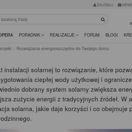
ZALOGUJ
NEWS
K
OPERA
PORADNIK
REALIZACJE
FORUM
BLOGI
KRE
rojekt
Rozwiązania energooszczędne do Twojego domu
t instalacji solarnej to rozwiązanie, które po
zygotowania ciepłej wody użytkowej i ogranicz
iednio dobrany system solarny zwiększa ene
sza zużycie energii z tradycyjnych źródeł. W a
acja solarna, jakie daje korzyści i co obejmuj
rodzinnego.