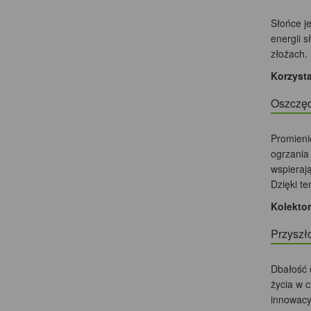
Słońce j
energii 
złożach.
Korzysta
Oszczę
Promieni
ogrzania
wspieraj
Dzięki te
Kolekto
Przyszł
Dbałość 
życia w 
innowacy