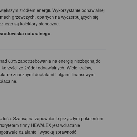
jwiększym źródłem energii. Wykorzystanie odnawialnej
temach grzewczych, opartych na wyczerpujących się
znego są kolektory słoneczne.
 środowiska naturalnego.
e ponad 60% zapotrzebowania na energię niezbędną do
korzyści ze źródeł odnawialnych. Wiele krajów,
olarne znacznymi dopłatami i ulgami finansowymi.
płacalne.
szłość. Szansą na zapewnienie przyszłym pokoleniom
priorytetem firmy HEWALEX jest wdrażanie
ugotrwałe działanie i wysoką sprawność