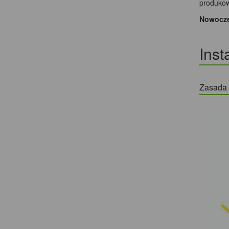
produkow
Nowoczes
Inst
Zasada d