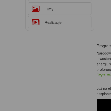
Filmy
Realizacje
Progr
Narodowy
Inwestor
energii.
preferenc
Czytaj w
Już na e
eksploata