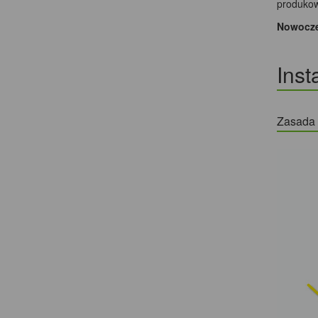
produkow
Nowoczes
Inst
Zasada d