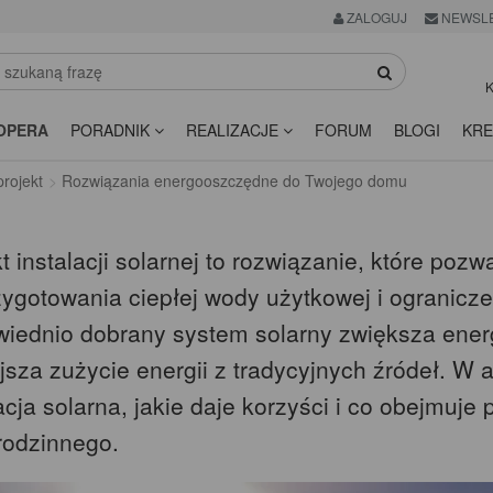
ZALOGUJ
NEWSL
K
OPERA
PORADNIK
REALIZACJE
FORUM
BLOGI
KRE
rojekt
Rozwiązania energooszczędne do Twojego domu
t instalacji solarnej to rozwiązanie, które po
zygotowania ciepłej wody użytkowej i ogranicz
iednio dobrany system solarny zwiększa ene
sza zużycie energii z tradycyjnych źródeł. W a
acja solarna, jakie daje korzyści i co obejmuj
rodzinnego.