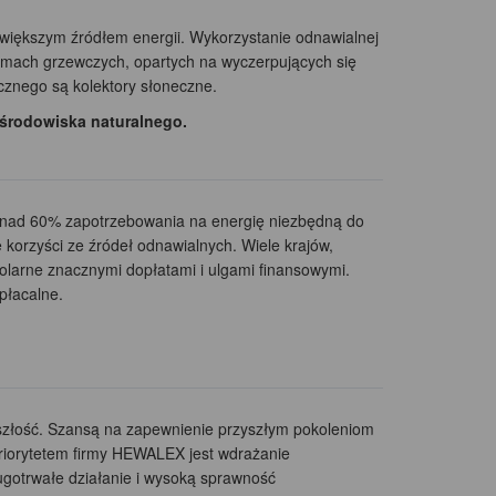
jwiększym źródłem energii. Wykorzystanie odnawialnej
temach grzewczych, opartych na wyczerpujących się
znego są kolektory słoneczne.
 środowiska naturalnego.
e ponad 60% zapotrzebowania na energię niezbędną do
korzyści ze źródeł odnawialnych. Wiele krajów,
olarne znacznymi dopłatami i ulgami finansowymi.
płacalne.
szłość. Szansą na zapewnienie przyszłym pokoleniom
priorytetem firmy HEWALEX jest wdrażanie
ugotrwałe działanie i wysoką sprawność