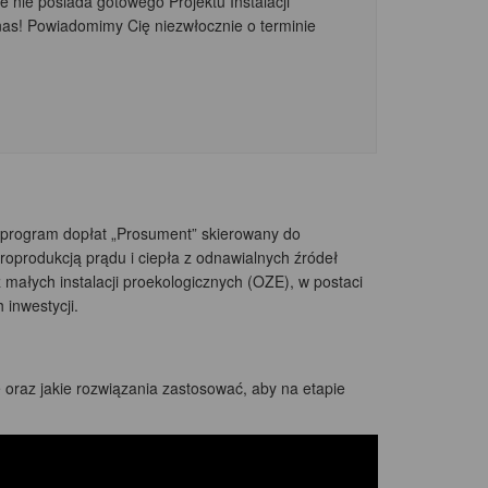
e nie posiada gotowego Projektu Instalacji
nas! Powiadomimy Cię niezwłocznie o terminie
program dopłat „Prosument” skierowany do
oprodukcją prądu i ciepła z odnawialnych źródeł
ałych instalacji proekologicznych (OZE), w postaci
 inwestycji.
oraz jakie rozwiązania zastosować, aby na etapie