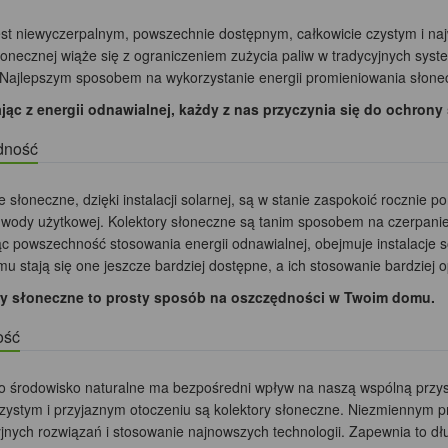
est niewyczerpalnym, powszechnie dostępnym, całkowicie czystym i na
słonecznej wiąże się z ograniczeniem zużycia paliw w tradycyjnych sys
 Najlepszym sposobem na wykorzystanie energii promieniowania słonec
jąc z energii odnawialnej, każdy z nas przyczynia się do ochrony
dność
e słoneczne, dzięki instalacji solarnej, są w stanie zaspokoić roczni
 wody użytkowej. Kolektory słoneczne są tanim sposobem na czerpanie 
ąc powszechność stosowania energii odnawialnej, obejmuje instalacje s
mu stają się one jeszcze bardziej dostępne, a ich stosowanie bardziej o
ry słoneczne to prosty sposób na oszczędności w Twoim domu.
ość
o środowisko naturalne ma bezpośredni wpływ na naszą wspólną przy
czystym i przyjaznym otoczeniu są kolektory słoneczne. Niezmiennym 
jnych rozwiązań i stosowanie najnowszych technologii. Zapewnia to dł