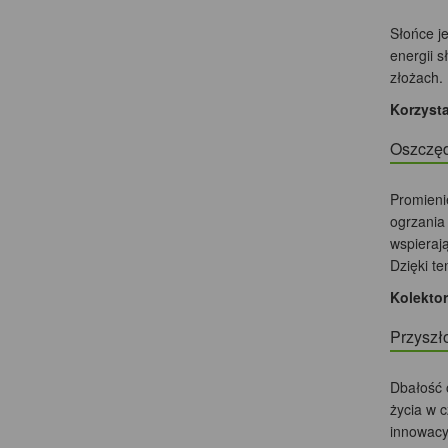
Słońce j
energii 
złożach.
Korzysta
Oszczę
Promieni
ogrzania
wspieraj
Dzięki te
Kolekto
Przyszł
Dbałość 
życia w 
innowacy