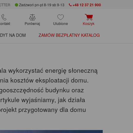
ETTER
Zadzwoń pn-pt 8-19 sb 9-13
+48 12 37 21 900
ontakt
Porównaj
Ulubione
Koszyk
DYT NA DOM
ZAMÓW BEZPŁATNY KATALOG
zwala wykorzystać energię słoneczną
enia kosztów eksploatacji domu.
rgooszczędność budynku oraz
rtykule wyjaśniamy, jak działa
e projekt przygotowany dla domu