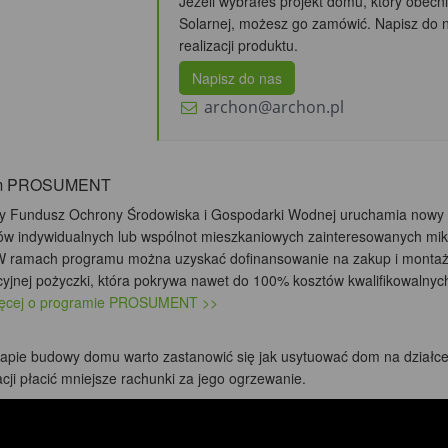
Jeżeli wybrałeś projekt domu, który obecni
Solarnej, możesz go zamówić. Napisz do 
realizacji produktu.
Napisz do nas
archon@archon.pl
am PROSUMENT
 Fundusz Ochrony Środowiska i Gospodarki Wodnej uruchamia nowy 
ów indywidualnych lub wspólnot mieszkaniowych zainteresowanych mikr
 W ramach programu można uzyskać dofinansowanie na zakup i montaż m
yjnej pożyczki, która pokrywa nawet do 100% kosztów kwalifikowalnych
ięcej o programie PROSUMENT >>
tapie budowy domu warto zastanowić się jak usytuować dom na działce 
cji płacić mniejsze rachunki za jego ogrzewanie.