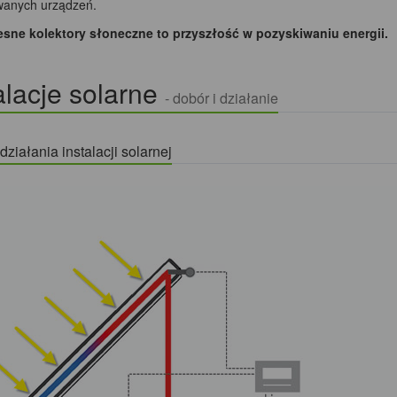
anych urządzeń.
ne kolektory słoneczne to przyszłość w pozyskiwaniu energii.
alacje solarne
- dobór i działanie
ziałania instalacji solarnej