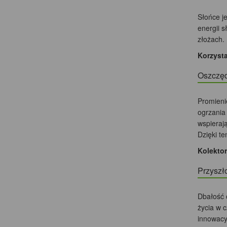
Słońce j
energii 
złożach.
Korzysta
Oszczę
Promieni
ogrzania
wspieraj
Dzięki te
Kolekto
Przyszł
Dbałość 
życia w 
innowacy