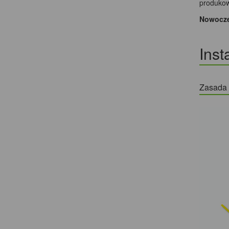
produkow
Nowoczes
Inst
Zasada d