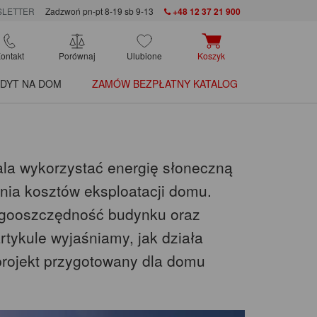
LETTER
Zadzwoń pn-pt 8-19 sb 9-13
+48 12 37 21 900
ontakt
Porównaj
Ulubione
Koszyk
DYT NA DOM
ZAMÓW BEZPŁATNY KATALOG
zwala wykorzystać energię słoneczną
enia kosztów eksploatacji domu.
rgooszczędność budynku oraz
rtykule wyjaśniamy, jak działa
e projekt przygotowany dla domu