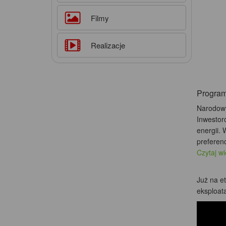
Filmy
Realizacje
Progr
Narodowy
Inwestor
energii.
preferenc
Czytaj w
Już na e
eksploata