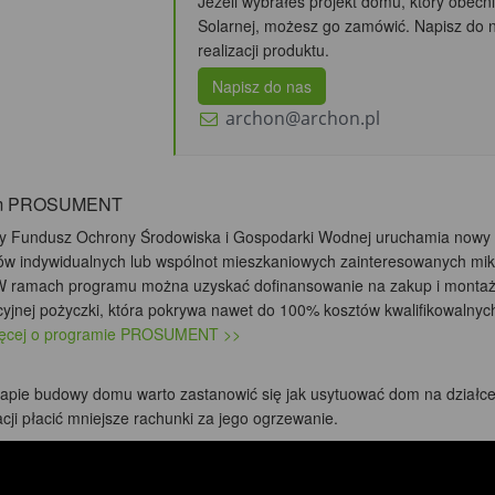
Jeżeli wybrałeś projekt domu, który obecni
Solarnej, możesz go zamówić. Napisz do 
realizacji produktu.
Napisz do nas
archon@archon.pl
am PROSUMENT
 Fundusz Ochrony Środowiska i Gospodarki Wodnej uruchamia nowy 
ów indywidualnych lub wspólnot mieszkaniowych zainteresowanych mikr
 W ramach programu można uzyskać dofinansowanie na zakup i montaż m
yjnej pożyczki, która pokrywa nawet do 100% kosztów kwalifikowalnych
ięcej o programie PROSUMENT >>
tapie budowy domu warto zastanowić się jak usytuować dom na działce 
cji płacić mniejsze rachunki za jego ogrzewanie.