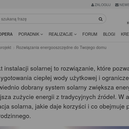
ZALOGUJ
NEWS
K
OPERA
PORADNIK
REALIZACJE
FORUM
BLOGI
KRE
rojekt
Rozwiązania energooszczędne do Twojego domu
t instalacji solarnej to rozwiązanie, które po
zygotowania ciepłej wody użytkowej i ogranicz
iednio dobrany system solarny zwiększa ene
sza zużycie energii z tradycyjnych źródeł. W a
acja solarna, jakie daje korzyści i co obejmuj
rodzinnego.