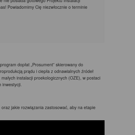
e nie posiada gotowego Projektu Instalacji
nas! Powiadomimy Cię niezwłocznie o terminie
program dopłat „Prosument” skierowany do
oprodukcją prądu i ciepła z odnawialnych źródeł
ałych instalacji proekologicznych (OZE), w postaci
 inwestycji.
oraz jakie rozwiązania zastosować, aby na etapie