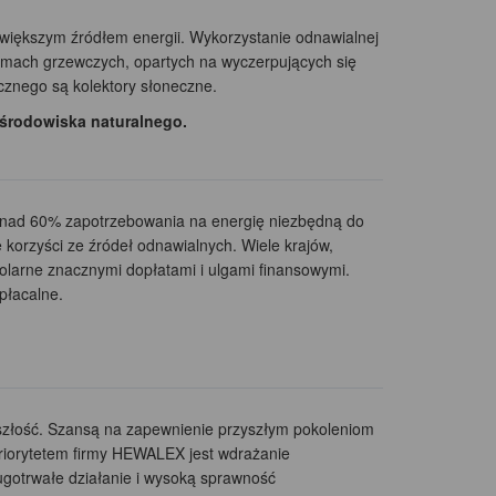
jwiększym źródłem energii. Wykorzystanie odnawialnej
temach grzewczych, opartych na wyczerpujących się
znego są kolektory słoneczne.
 środowiska naturalnego.
e ponad 60% zapotrzebowania na energię niezbędną do
korzyści ze źródeł odnawialnych. Wiele krajów,
olarne znacznymi dopłatami i ulgami finansowymi.
płacalne.
szłość. Szansą na zapewnienie przyszłym pokoleniom
priorytetem firmy HEWALEX jest wdrażanie
ugotrwałe działanie i wysoką sprawność