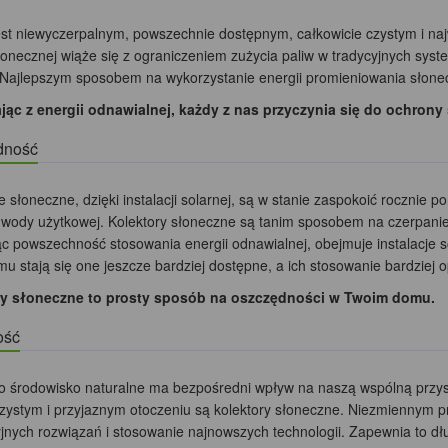
est niewyczerpalnym, powszechnie dostępnym, całkowicie czystym i na
słonecznej wiąże się z ograniczeniem zużycia paliw w tradycyjnych sys
 Najlepszym sposobem na wykorzystanie energii promieniowania słonec
jąc z energii odnawialnej, każdy z nas przyczynia się do ochrony
dność
e słoneczne, dzięki instalacji solarnej, są w stanie zaspokoić roczni
 wody użytkowej. Kolektory słoneczne są tanim sposobem na czerpanie 
ąc powszechność stosowania energii odnawialnej, obejmuje instalacje s
mu stają się one jeszcze bardziej dostępne, a ich stosowanie bardziej o
ry słoneczne to prosty sposób na oszczędności w Twoim domu.
ość
o środowisko naturalne ma bezpośredni wpływ na naszą wspólną przy
czystym i przyjaznym otoczeniu są kolektory słoneczne. Niezmiennym 
jnych rozwiązań i stosowanie najnowszych technologii. Zapewnia to dł