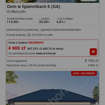
Dom w lipiennikach 6 (GA)
1
4
2
1
POWIERZCHNIA DOMU
+ GARAŻ
+ KOTŁOWNIA
114,56
25,29
4,81
m²
m²
m²
jednorodzinny parterowy, z garażem jednostanowiskowym
Koszty budowy
: 316 200 zł netto
Cena z kodem:
ONLINE200
4 900 zł
(3 983,74 zł netto)
na zamówienia przez
www.archon.pl
5 100 zł
Cena regularna
Najniższa cena z 30 dni przed obniżką
4 850 zł
KOD: ONLINE200