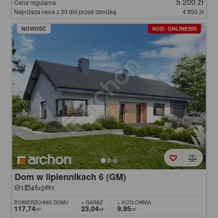
5 200 zł
Cena regularna
Najniższa cena z 30 dni przed obniżką
4 950 zł
NOWOŚĆ
KOD: ONLINE200
Dom w lipiennikach 6 (GM)
1
4
2
1
POWIERZCHNIA DOMU
+ GARAŻ
+ KOTŁOWNIA
117,74
23,04
9,95
m²
m²
m²