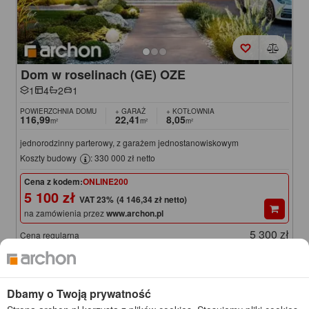
Dom w roselinach (GE) OZE
1
4
2
1
POWIERZCHNIA DOMU
+ GARAŻ
+ KOTŁOWNIA
116,99
22,41
8,05
m²
m²
m²
jednorodzinny parterowy, z garażem jednostanowiskowym
Koszty budowy
: 330 000 zł netto
Cena z kodem:
ONLINE200
5 100 zł
(4 146,34 zł netto)
na zamówienia przez
www.archon.pl
5 300 zł
Cena regularna
Najniższa cena z 30 dni przed obniżką
5 050 zł
KOD: ONLINE200
Dbamy o Twoją prywatność