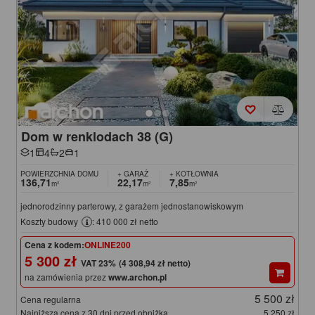
Dom w renklodach 38 (G)
1
4
2
1
POWIERZCHNIA DOMU
+ GARAŻ
+ KOTŁOWNIA
136,71
22,17
7,85
m²
m²
m²
jednorodzinny parterowy, z garażem jednostanowiskowym
Koszty budowy
: 410 000 zł netto
Cena z kodem:
ONLINE200
5 300 zł
(4 308,94 zł netto)
na zamówienia przez
www.archon.pl
5 500 zł
Cena regularna
Najniższa cena z 30 dni przed obniżką
5 250 zł