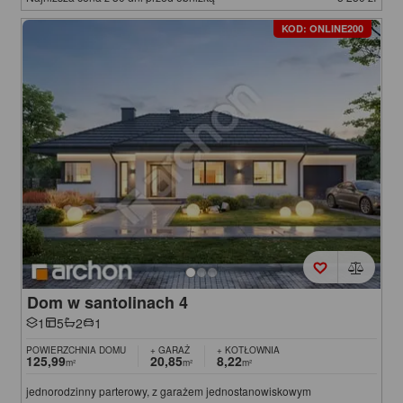
KOD: ONLINE200
Dom w santolinach 4
1
5
2
1
POWIERZCHNIA DOMU
+ GARAŻ
+ KOTŁOWNIA
125,99
20,85
8,22
m²
m²
m²
jednorodzinny parterowy, z garażem jednostanowiskowym