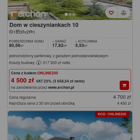
Dom w cieszyniankach 10
1
3
2
1
POWIERZCHNIA DOMU
+ GARAŻ
+ KOTŁOWNIA
80,58
17,82
5,53
m²
m²
m²
jednorodzinny parterowy, z garażem jednostanowiskowym
Koszty budowy
: 317 300 zł netto
Cena z kodem:
ONLINE200
4 500 zł
(3 658,54 zł netto)
na zamówienia przez
www.archon.pl
4 700 zł
Cena regularna
Najniższa cena z 30 dni przed obniżką
4 450 zł
KOD: ONLINE200