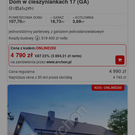
Dom w cieszyniankach 17 (GA)
1
4
2
1
POWIERZCHNIA DOMU
+ GARAŻ
+ KOTŁOWNIA
107,70
18,73
3,69
m²
m²
m²
jednorodzinny parterowy, z garażem jednostanowiskowym
Koszty budowy
: 319 400 zł netto
Cena z kodem:
ONLINE200
4 790 zł
(3 894,31 zł netto)
na zamówienia przez
www.archon.pl
4 990 zł
Cena regularna
Najniższa cena z 30 dni przed obniżką
4 740 zł
KOD: ONLINE200