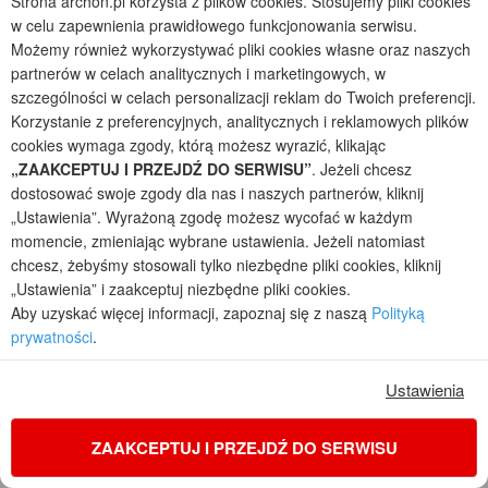
Strona archon.pl korzysta z plików cookies. Stosujemy pliki cookies
w celu zapewnienia prawidłowego funkcjonowania serwisu.
Możemy również wykorzystywać pliki cookies własne oraz naszych
partnerów w celach analitycznych i marketingowych, w
szczególności w celach personalizacji reklam do Twoich preferencji.
Korzystanie z preferencyjnych, analitycznych i reklamowych plików
cookies wymaga zgody, którą możesz wyrazić, klikając
„ZAAKCEPTUJ I PRZEJDŹ DO SERWISU”
. Jeżeli chcesz
dostosować swoje zgody dla nas i naszych partnerów, kliknij
„Ustawienia”. Wyrażoną zgodę możesz wycofać w każdym
momencie, zmieniając wybrane ustawienia. Jeżeli natomiast
chcesz, żebyśmy stosowali tylko niezbędne pliki cookies, kliknij
Dom w cieszyniankach 15 (G)
„Ustawienia” i zaakceptuj niezbędne pliki cookies.
1
4
2
1
Aby uzyskać więcej informacji, zapoznaj się z naszą
Polityką
POWIERZCHNIA DOMU
+ GARAŻ
+ KOTŁOWNIA
prywatności
.
106,84
19,15
4,85
m²
m²
m²
jednorodzinny parterowy, z garażem jednostanowiskowym
Ustawienia
Koszty budowy
: 335 500 zł netto
Cena z kodem:
ONLINE200
ZAAKCEPTUJ I PRZEJDŹ DO SERWISU
4 790 zł
(3 894,31 zł netto)