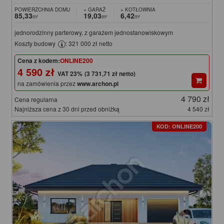
POWIERZCHNIA DOMU
+ GARAŻ
+ KOTŁOWNIA
85,33
19,03
6,42
m²
m²
m²
jednorodzinny parterowy, z garażem jednostanowiskowym
Koszty budowy
: 321 000 zł netto
Cena z kodem:
ONLINE200
4 590 zł
(3 731,71 zł netto)
na zamówienia przez
www.archon.pl
4 790 zł
Cena regularna
Najniższa cena z 30 dni przed obniżką
4 540 zł
KOD: ONLINE200