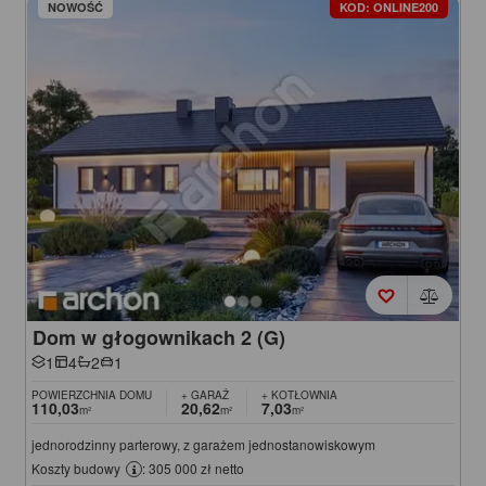
NOWOŚĆ
KOD: ONLINE200
Dom w głogownikach 2 (G)
1
4
2
1
POWIERZCHNIA DOMU
+ GARAŻ
+ KOTŁOWNIA
110,03
20,62
7,03
m²
m²
m²
jednorodzinny parterowy, z garażem jednostanowiskowym
Koszty budowy
: 305 000 zł netto