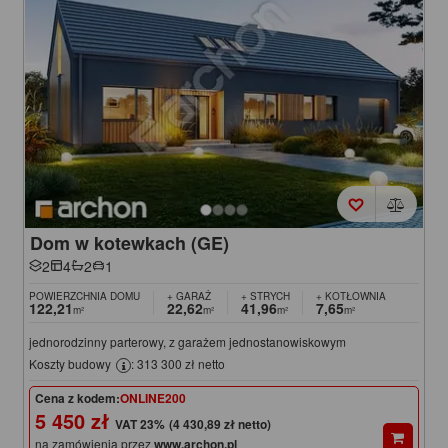
Dom w kotewkach (GE)
2
4
2
1
POWIERZCHNIA DOMU
+ GARAŻ
+ STRYCH
+ KOTŁOWNIA
122,21
22,62
41,96
7,65
m²
m²
m²
m²
jednorodzinny parterowy, z garażem jednostanowiskowym
Koszty budowy
: 313 300 zł netto
Cena z kodem:
ONLINE200
5 450 zł
(4 430,89 zł netto)
na zamówienia przez
www.archon.pl