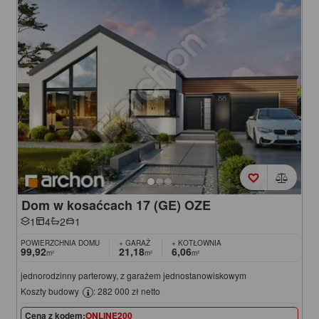
Dom w kosaćcach 17 (GE) OZE
1
4
2
1
POWIERZCHNIA DOMU
+ GARAŻ
+ KOTŁOWNIA
99,92
21,18
6,06
m²
m²
m²
jednorodzinny parterowy, z garażem jednostanowiskowym
Koszty budowy
: 282 000 zł netto
Cena z kodem:
ONLINE200