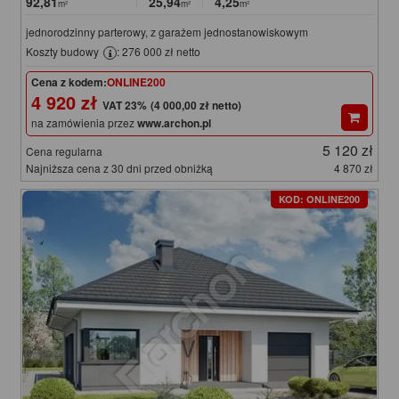
92,81
25,94
4,25
m²
m²
m²
jednorodzinny parterowy, z garażem jednostanowiskowym
Koszty budowy
: 276 000 zł netto
Cena z kodem:
ONLINE200
4 920 zł
(4 000,00 zł netto)
na zamówienia przez
www.archon.pl
5 120 zł
Cena regularna
Najniższa cena z 30 dni przed obniżką
4 870 zł
KOD: ONLINE200