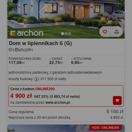
Dom w lipiennikach 6 (G)
1
4
2
1
POWIERZCHNIA DOMU
+ GARAŻ
+ KOTŁOWNIA
117,09
22,74
9,95
m²
m²
m²
jednorodzinny parterowy, z garażem jednostanowiskowym
Koszty budowy
: 311 500 zł netto
Cena z kodem:
ONLINE200
4 900 zł
(3 983,74 zł netto)
na zamówienia przez
www.archon.pl
5 100 zł
Cena regularna
Najniższa cena z 30 dni przed obniżką
4 850 zł
KOD: ONLINE200