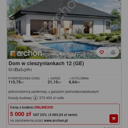
Dom w cieszyniankach 12 (GE)
1
4
2
1
POWIERZCHNIA DOMU
+ GARAŻ
+ KOTŁOWNIA
115,75
21,15
6,64
m²
m²
m²
jednorodzinny parterowy, z garażem jednostanowiskowym
Koszty budowy
: 373 400 zł netto
Cena z kodem:
ONLINE200
5 000 zł
(4 065,04 zł netto)
na zamówienia przez
www.archon.pl