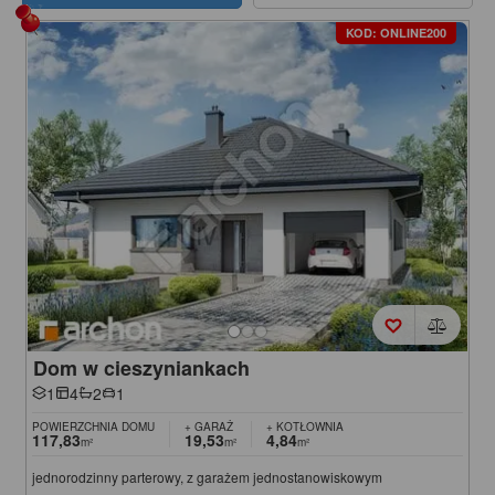
KOD: ONLINE200
Dom w cieszyniankach
1
4
2
1
POWIERZCHNIA DOMU
+ GARAŻ
+ KOTŁOWNIA
117,83
19,53
4,84
m²
m²
m²
jednorodzinny parterowy, z garażem jednostanowiskowym