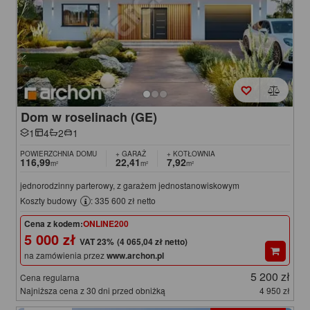
Dom w roselinach (GE)
1
4
2
1
POWIERZCHNIA DOMU
+ GARAŻ
+ KOTŁOWNIA
116,99
22,41
7,92
m²
m²
m²
jednorodzinny parterowy, z garażem jednostanowiskowym
Koszty budowy
: 335 600 zł netto
Cena z kodem:
ONLINE200
5 000 zł
(4 065,04 zł netto)
na zamówienia przez
www.archon.pl
5 200 zł
Cena regularna
Najniższa cena z 30 dni przed obniżką
4 950 zł