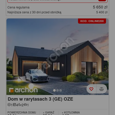
5 650 zł
Cena regularna
Najniższa cena z 30 dni przed obniżką
5 400 zł
KOD: ONLINE200
Dom w rarytasach 3 (GE) OZE
1
4
2
1
POWIERZCHNIA DOMU
+ GARAŻ
+ KOTŁOWNIA