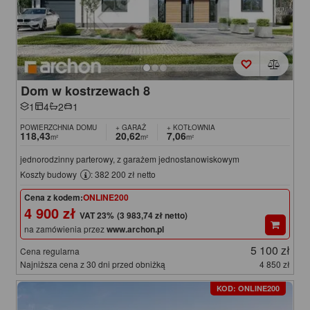
Dom w kostrzewach 8
1
4
2
1
POWIERZCHNIA DOMU
+ GARAŻ
+ KOTŁOWNIA
118,43
20,62
7,06
m²
m²
m²
jednorodzinny parterowy, z garażem jednostanowiskowym
Koszty budowy
: 382 200 zł netto
Cena z kodem:
ONLINE200
4 900 zł
(3 983,74 zł netto)
na zamówienia przez
www.archon.pl
5 100 zł
Cena regularna
Najniższa cena z 30 dni przed obniżką
4 850 zł
KOD: ONLINE200