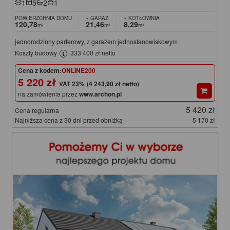
1
5
2
1
POWIERZCHNIA DOMU
+ GARAŻ
+ KOTŁOWNIA
120,78
21,46
8,29
m²
m²
m²
jednorodzinny parterowy, z garażem jednostanowiskowym
Koszty budowy
: 333 400 zł netto
Cena z kodem:
ONLINE200
5 220 zł
(4 243,90 zł netto)
na zamówienia przez
www.archon.pl
5 420 zł
Cena regularna
Najniższa cena z 30 dni przed obniżką
5 170 zł