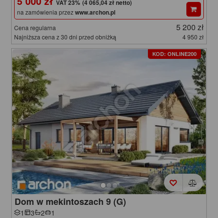
5 000 zł
(4 065,04 zł netto)
na zamówienia przez
www.archon.pl
5 200 zł
Cena regularna
Najniższa cena z 30 dni przed obniżką
4 950 zł
KOD: ONLINE200
Dom w mekintoszach 9 (G)
1
3
2
1