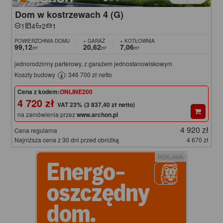
Dom w kostrzewach 4 (G)
1
4
2
1
POWIERZCHNIA DOMU
+ GARAŻ
+ KOTŁOWNIA
99,12
20,62
7,06
m²
m²
m²
jednorodzinny parterowy, z garażem jednostanowiskowym
Koszty budowy
: 346 700 zł netto
Cena z kodem:
ONLINE200
4 720 zł
(3 837,40 zł netto)
na zamówienia przez
www.archon.pl
4 920 zł
Cena regularna
Najniższa cena z 30 dni przed obniżką
4 670 zł
REKLAMA