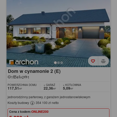
Dom w cynamonie 2 (E)
1
4
2
1
POWIERZCHNIA DOMU
+ GARAŻ
+ KOTŁOWNIA
117,51
22,36
5,09
m²
m²
m²
jednorodzinny parterowy, z garażem jednostanowiskowym
Koszty budowy
: 354 100 zł netto
Cena z kodem:
ONLINE200