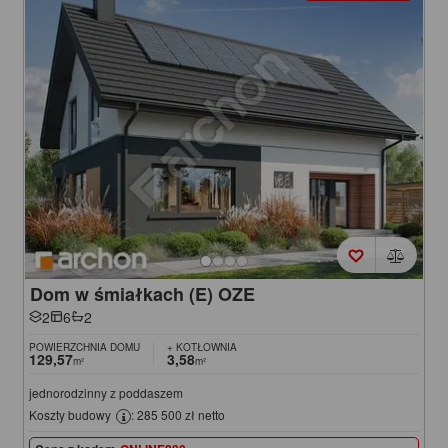
Dom w śmiałkach (E) OZE
2
6
2
POWIERZCHNIA DOMU
+ KOTŁOWNIA
129,57
3,58
m²
m²
jednorodzinny z poddaszem
Koszty budowy
: 285 500 zł netto