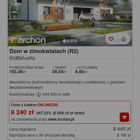
Dom w zimokwiatach (R2)
2
8
4
2
POWIERZCHNIA DOMU
+ GARAŻ
+ KOTŁOWNIA
193,36
38,54
8,60
m²
m²
m²
dwurodzinny (jednorodzinny dwulokalowy) z poddaszem, z garażem
dwustanowiskowym
Koszty budowy
: 544 900 zł netto
Cena z kodem:
ONLINE200
8 240 zł
(6 699,19 zł netto)
na zamówienia przez
www.archon.pl
8 440 zł
Cena regularna
Najniższa cena z 30 dni przed obniżką
8 190 zł