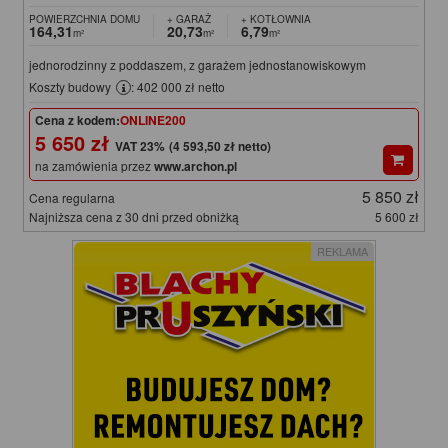
POWIERZCHNIA DOMU
+ GARAŻ
+ KOTŁOWNIA
164,31
20,73
6,79
m²
m²
m²
jednorodzinny z poddaszem, z garażem jednostanowiskowym
Koszty budowy
: 402 000 zł netto
Cena z kodem:
ONLINE200
5 650 zł
(4 593,50 zł netto)
na zamówienia przez
www.archon.pl
5 850 zł
Cena regularna
Najniższa cena z 30 dni przed obniżką
5 600 zł
REKLAMA