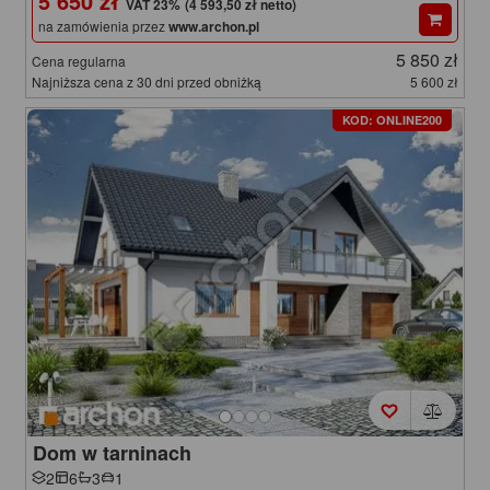
5 650 zł
(4 593,50 zł netto)
na zamówienia przez
www.archon.pl
5 850 zł
Cena regularna
Najniższa cena z 30 dni przed obniżką
5 600 zł
KOD: ONLINE200
Dom w tarninach
2
6
3
1