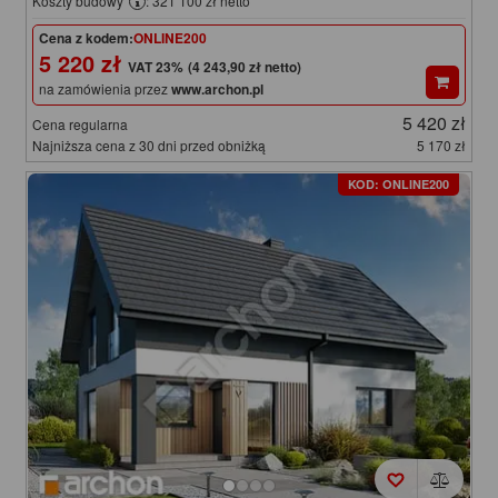
Koszty budowy
: 321 100 zł netto
Cena z kodem:
ONLINE200
5 220 zł
(4 243,90 zł netto)
na zamówienia przez
www.archon.pl
5 420 zł
Cena regularna
Najniższa cena z 30 dni przed obniżką
5 170 zł
KOD: ONLINE200