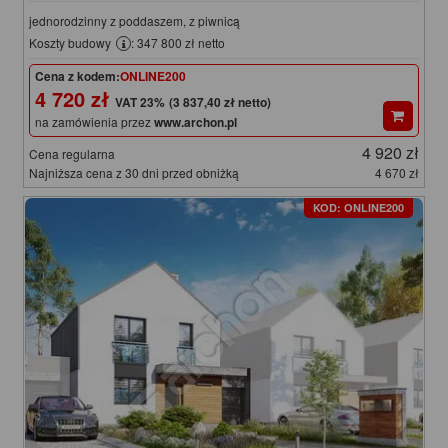
jednorodzinny z poddaszem, z piwnicą
Koszty budowy
: 347 800 zł netto
Cena z kodem:
ONLINE200
4 720 zł
(3 837,40 zł netto)
na zamówienia przez
www.archon.pl
4 920 zł
Cena regularna
Najniższa cena z 30 dni przed obniżką
4 670 zł
KOD: ONLINE200