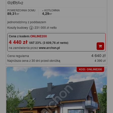
2
5
2
POWIERZCHNIA DOMU
+ KOTŁOWNIA
89,31
4,29
m²
m²
jednorodzinny z poddaszem
Koszty budowy
: 231 000 zł netto
Cena z kodem:
ONLINE200
4 440 zł
(3 609,76 zł netto)
na zamówienia przez
www.archon.pl
4 640 zł
Cena regularna
Najniższa cena z 30 dni przed obniżką
4 390 zł
KOD: ONLINE200