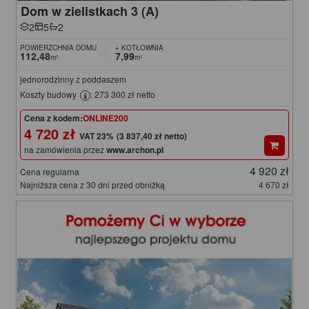
Dom w zielistkach 3 (A)
2
5
2
POWIERZCHNIA DOMU
+ KOTŁOWNIA
112,48
7,99
m²
m²
jednorodzinny z poddaszem
Koszty budowy
: 273 300 zł netto
Cena z kodem:
ONLINE200
4 720 zł
(3 837,40 zł netto)
na zamówienia przez
www.archon.pl
4 920 zł
Cena regularna
Najniższa cena z 30 dni przed obniżką
4 670 zł