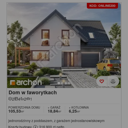
KOD: ONLINE200
Dom w faworytkach
2
4
2
1
POWIERZCHNIA DOMU
+ GARAŻ
+ KOTŁOWNIA
105,53
18,84
6,25
m²
m²
m²
jednorodzinny z poddaszem, z garażem jednostanowiskowym
Koszty budowy
: 316 900 zł netto