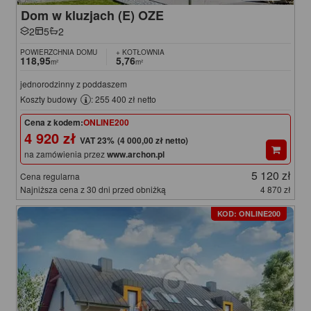
Dom w kluzjach (E) OZE
2
5
2
POWIERZCHNIA DOMU
+ KOTŁOWNIA
118,95
5,76
m²
m²
jednorodzinny z poddaszem
Koszty budowy
: 255 400 zł netto
Cena z kodem:
ONLINE200
4 920 zł
(4 000,00 zł netto)
na zamówienia przez
www.archon.pl
5 120 zł
Cena regularna
Najniższa cena z 30 dni przed obniżką
4 870 zł
KOD: ONLINE200