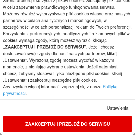
Strona archon.pl korzysta z plików cookies. Stosujemy pliki cookies
w celu zapewnienia prawidłowego funkcjonowania serwisu.
Możemy również wykorzystywać pliki cookies własne oraz naszych
partnerów w celach analitycznych i marketingowych, w
szczególności w celach personalizacji reklam do Twoich preferencji.
Korzystanie z preferencyjnych, analitycznych i reklamowych plików
cookies wymaga zgody, którą możesz wyrazić, klikając
„ZAAKCEPTUJ I PRZEJDŹ DO SERWISU”
. Jeżeli chcesz
dostosować swoje zgody dla nas i naszych partnerów, kliknij
„Ustawienia”. Wyrażoną zgodę możesz wycofać w każdym
momencie, zmieniając wybrane ustawienia. Jeżeli natomiast
chcesz, żebyśmy stosowali tylko niezbędne pliki cookies, kliknij
„Ustawienia” i zaakceptuj niezbędne pliki cookies.
Aby uzyskać więcej informacji, zapoznaj się z naszą
Polityką
Dom w riveach 16 (GS)
prywatności
.
2
4
2
1
POWIERZCHNIA DOMU
+ GARAŻ
Ustawienia
76,16
16,55
m²
m²
do zabudowy szeregowej z poddaszem, z garażem
ZAAKCEPTUJ I PRZEJDŹ DO SERWISU
jednostanowiskowym
Koszty budowy
: 188 000 zł netto