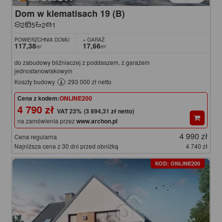
Dom w klematisach 19 (B)
2
5
2
1
POWIERZCHNIA DOMU
+ GARAŻ
117,38
17,66
m²
m²
do zabudowy bliźniaczej z poddaszem, z garażem
jednostanowiskowym
Koszty budowy
: 293 000 zł netto
Cena z kodem:
ONLINE200
4 790 zł
(3 894,31 zł netto)
na zamówienia przez
www.archon.pl
4 990 zł
Cena regularna
Najniższa cena z 30 dni przed obniżką
4 740 zł
KOD: ONLINE200