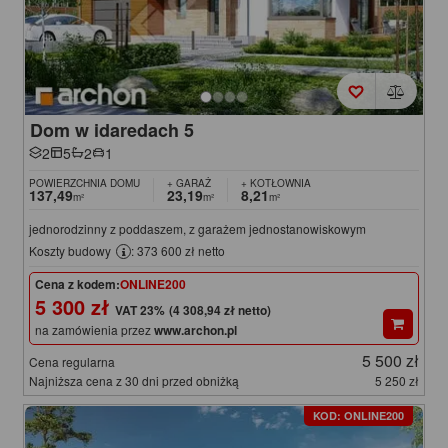
Dom w idaredach 5
2
5
2
1
POWIERZCHNIA DOMU
+ GARAŻ
+ KOTŁOWNIA
137,49
23,19
8,21
m²
m²
m²
jednorodzinny z poddaszem, z garażem jednostanowiskowym
Koszty budowy
: 373 600 zł netto
Cena z kodem:
ONLINE200
5 300 zł
(4 308,94 zł netto)
na zamówienia przez
www.archon.pl
5 500 zł
Cena regularna
Najniższa cena z 30 dni przed obniżką
5 250 zł
KOD: ONLINE200