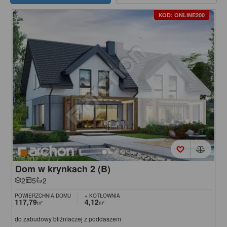
KOD: ONLINE200
Dom w krynkach 2 (B)
2
5
2
POWIERZCHNIA DOMU
+ KOTŁOWNIA
117,79
4,12
m²
m²
do zabudowy bliźniaczej z poddaszem