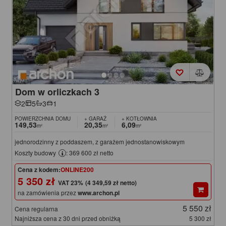
Dom w orliczkach 3
2
5
3
1
POWIERZCHNIA DOMU
+ GARAŻ
+ KOTŁOWNIA
149,53
20,35
6,09
m²
m²
m²
jednorodzinny z poddaszem, z garażem jednostanowiskowym
Koszty budowy
: 369 600 zł netto
Cena z kodem:
ONLINE200
5 350 zł
(4 349,59 zł netto)
na zamówienia przez
www.archon.pl
5 550 zł
Cena regularna
Najniższa cena z 30 dni przed obniżką
5 300 zł