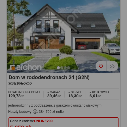
Dom w rododendronach 24 (G2N)
2
5
2
2
POWIERZCHNIA DOMU
+ GARAŻ
+ STRYCH
+ KOTŁOWNIA
129,78
39,46
18,30
6,61
m²
m²
m²
m²
jednorodzinny z poddaszem, z garażem dwustanowiskowym
Koszty budowy
: 384 700 zł netto
Cena z kodem:
ONLINE200