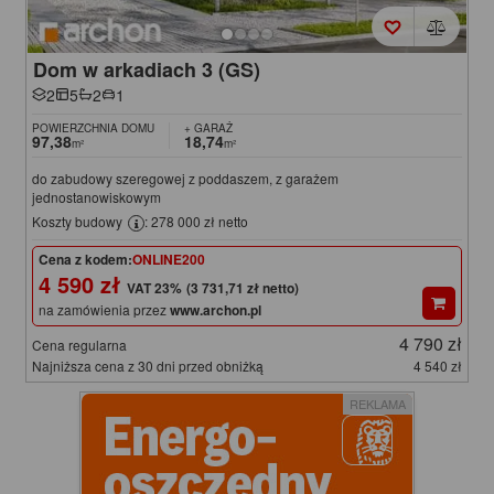
Dom w arkadiach 3 (GS)
2
5
2
1
POWIERZCHNIA DOMU
+ GARAŻ
97,38
18,74
m²
m²
do zabudowy szeregowej z poddaszem, z garażem
jednostanowiskowym
Koszty budowy
: 278 000 zł netto
Cena z kodem:
ONLINE200
4 590 zł
(3 731,71 zł netto)
na zamówienia przez
www.archon.pl
4 790 zł
Cena regularna
Najniższa cena z 30 dni przed obniżką
4 540 zł
REKLAMA