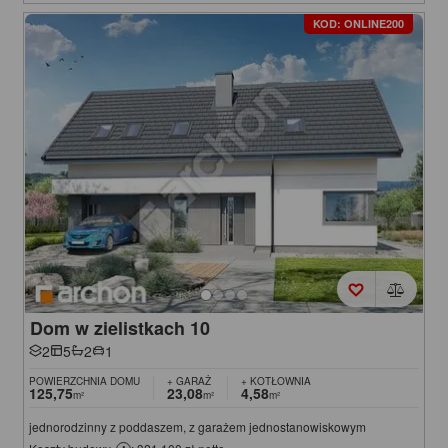
KOD: ONLINE200
Dom w zielistkach 10
2
5
2
1
POWIERZCHNIA DOMU
+ GARAŻ
+ KOTŁOWNIA
125,75
23,08
4,58
m²
m²
m²
jednorodzinny z poddaszem, z garażem jednostanowiskowym