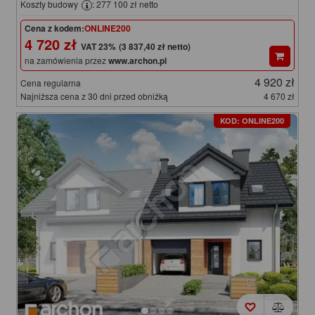
Koszty budowy
: 277 100 zł netto
Cena z kodem:
ONLINE200
4 720 zł
(3 837,40 zł netto)
na zamówienia przez
www.archon.pl
4 920 zł
Cena regularna
Najniższa cena z 30 dni przed obniżką
4 670 zł
KOD: ONLINE200