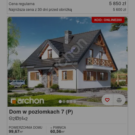
5 850 zł
Cena regularna
Najniższa cena z 30 dni przed obniżką
5 600 zł
KOD: ONLINE200
Dom w poziomkach 7 (P)
2
5
2
POWIERZCHNIA DOMU
+ PIWNICA
99,67
60,56
m²
m²