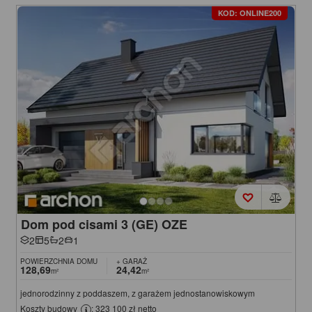
KOD: ONLINE200
Dom pod cisami 3 (GE) OZE
2
5
2
1
POWIERZCHNIA DOMU
+ GARAŻ
128,69
24,42
m²
m²
jednorodzinny z poddaszem, z garażem jednostanowiskowym
Koszty budowy
: 323 100 zł netto