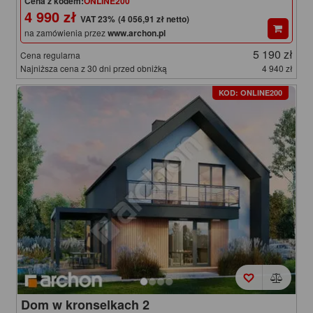
Cena z kodem:
ONLINE200
4 990 zł
(4 056,91 zł netto)
na zamówienia przez
www.archon.pl
5 190 zł
Cena regularna
Najniższa cena z 30 dni przed obniżką
4 940 zł
KOD: ONLINE200
Dom w kronselkach 2