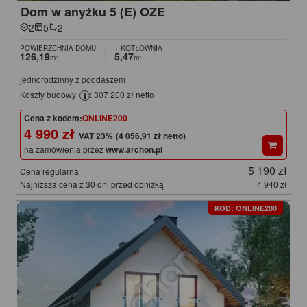
Dom w anyżku 5 (E) OZE
2
5
2
POWIERZCHNIA DOMU
+ KOTŁOWNIA
126,19
5,47
m²
m²
jednorodzinny z poddaszem
Koszty budowy
: 307 200 zł netto
Cena z kodem:
ONLINE200
4 990 zł
(4 056,91 zł netto)
na zamówienia przez
www.archon.pl
5 190 zł
Cena regularna
Najniższa cena z 30 dni przed obniżką
4 940 zł
KOD: ONLINE200