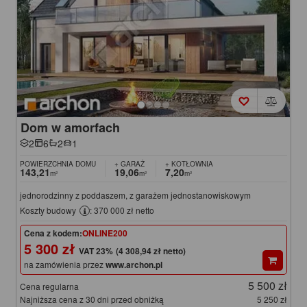
Dom w amorfach
2
6
2
1
POWIERZCHNIA DOMU
+ GARAŻ
+ KOTŁOWNIA
143,21
19,06
7,20
m²
m²
m²
jednorodzinny z poddaszem, z garażem jednostanowiskowym
Koszty budowy
: 370 000 zł netto
Cena z kodem:
ONLINE200
5 300 zł
(4 308,94 zł netto)
na zamówienia przez
www.archon.pl
5 500 zł
Cena regularna
Najniższa cena z 30 dni przed obniżką
5 250 zł