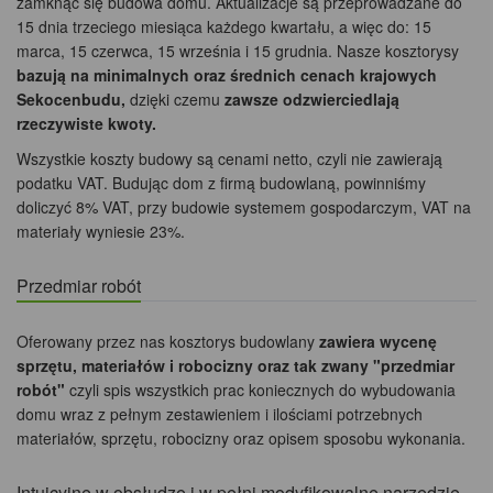
zamknąć się budowa domu. Aktualizacje są przeprowadzane do
15 dnia trzeciego miesiąca każdego kwartału, a więc do: 15
marca, 15 czerwca, 15 września i 15 grudnia. Nasze kosztorysy
bazują na minimalnych oraz średnich cenach krajowych
Sekocenbudu,
dzięki czemu
zawsze odzwierciedlają
rzeczywiste kwoty.
Wszystkie koszty budowy są cenami netto, czyli nie zawierają
podatku VAT. Budując dom z firmą budowlaną, powinniśmy
doliczyć 8% VAT, przy budowie systemem gospodarczym, VAT na
materiały wyniesie 23%.
Przedmiar robót
Oferowany przez nas kosztorys budowlany
zawiera wycenę
sprzętu, materiałów i robocizny oraz tak zwany "przedmiar
robót"
czyli spis wszystkich prac koniecznych do wybudowania
domu wraz z pełnym zestawieniem i ilościami potrzebnych
materiałów, sprzętu, robocizny oraz opisem sposobu wykonania.
Intuicyjne w obsłudze i w pełni modyfikowalne narzędzie