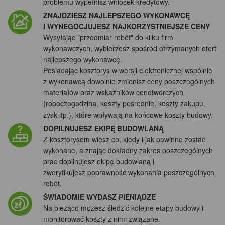
problemu wypełnisz wniosek kredytowy.
ZNAJDZIESZ NAJLEPSZEGO WYKONAWCĘ
I WYNEGOCJUJESZ NAJKORZYSTNIEJSZE CENY
Wysyłając "przedmiar robót" do kilku firm
wykonawczych, wybierzesz spośród otrzymanych ofert
najlepszego wykonawcę.
Posiadając kosztorys w wersji elektronicznej wspólnie
z wykonawcą dowolnie zmienisz ceny poszczególnych
materiałów oraz wskaźników cenotwórczych
(roboczogodzina, koszty pośrednie, koszty zakupu,
zysk itp.), które wpływają na końcowe koszty budowy.
DOPILNUJESZ EKIPĘ BUDOWLANĄ
Z kosztorysem wiesz co, kiedy i jak powinno zostać
wykonane, a znając dokładny zakres poszczególnych
prac dopilnujesz ekipę budowlaną i
zweryfikujesz poprawność wykonania poszczególnych
robót.
ŚWIADOMIE WYDASZ PIENIĄDZE
Na bieżąco możesz śledzić kolejne etapy budowy i
monitorować koszty z nimi związane.