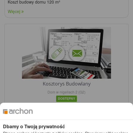
Koszt budowy domu 120 m²
Więcej
Kosztorys Budowlany
Dom w nigellach 2 (G2)
DOSTĘPNY
529,00 zł
(430,08 zł netto)
DO KOSZYKA
Dbamy o Twoją prywatność