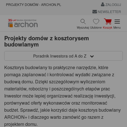
PROJEKTY DOMÓW - ARCHON.PL
ZALOGUJ
NEWSLETTER
Wyszukaj
Ulubione
Koszyk
Menu
Projekty domów z kosztorysem
budowlanym
Poradnik Inwestora od A do Z
Kosztorys budowlany to praktyczne narzędzie, które
pomaga zaplanować i kontrolować wydatki związane z
budową domu. Dzięki szczegółowym wyliczeniom
materiałów, robocizny i poszczególnych etapów prac
Inwestor może lepiej organizować realizację inwestycji,
porównywać oferty wykonawców oraz monitorować
budżet. Sprawdź, jakie korzyści daje kosztorys budowlany
ARCHON+ i dlaczego warto zamówić go razem z
projektem domu.