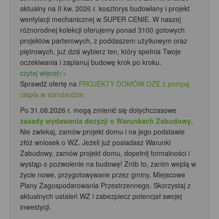
aktualny na II kw. 2026 r. kosztorys budowlany i projekt
wentylacji mechanicznej w SUPER CENIE. W naszej
różnorodnej kolekcji oferujemy ponad 3100 gotowych
projektów parterowych, z poddaszem użytkowym oraz
piętrowych, już dziś wybierz ten, który spełnia Twoje
oczekiwania i zaplanuj budowę krok po kroku.
czytaj więcej>>
Sprawdź ofertę na
PROJEKTY DOMÓW OZE z pompą
ciepła w standardzie.
Po 31.08.2026 r. mogą zmienić się dotychczasowe
zasady wydawania decyzji o Warunkach Zabudowy
.
Nie zwlekaj, zamów projekt domu i na jego podstawie
złóż wniosek o WZ. Jeżeli już posiadasz Warunki
Zabudowy, zamów projekt domu, dopełnij formalności i
wystąp o pozwolenie na budowę! Zrób to, zanim wejdą w
życie nowe, przygotowywane przez gminy, Miejscowe
Plany Zagospodarowania Przestrzennego. Skorzystaj z
aktualnych ustaleń WZ i zabezpiecz potencjał swojej
inwestycji.