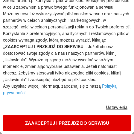
Strona archon.pl korzysta z plików cookies. Stosujemy pliki cookies
Społeczność ARCHON+
w celu zapewnienia prawidłowego funkcjonowania serwisu.
Możemy również wykorzystywać pliki cookies własne oraz naszych
Pisz bloga
partnerów w celach analitycznych i marketingowych, w
szczególności w celach personalizacji reklam do Twoich preferencji.
Korzystanie z preferencyjnych, analitycznych i reklamowych plików
Forum
cookies wymaga zgody, którą możesz wyrazić, klikając
„ZAAKCEPTUJ I PRZEJDŹ DO SERWISU”
. Jeżeli chcesz
Filmy
dostosować swoje zgody dla nas i naszych partnerów, kliknij
„Ustawienia”. Wyrażoną zgodę możesz wycofać w każdym
momencie, zmieniając wybrane ustawienia. Jeżeli natomiast
Realizacje
chcesz, żebyśmy stosowali tylko niezbędne pliki cookies, kliknij
„Ustawienia” i zaakceptuj niezbędne pliki cookies.
Aby uzyskać więcej informacji, zapoznaj się z naszą
Polityką
Wybrane dla Ciebie projekty domów
prywatności
.
KOD: ONLINE200
KOD: ONLINE200
Ustawienia
ZAAKCEPTUJ I PRZEJDŹ DO SERWISU