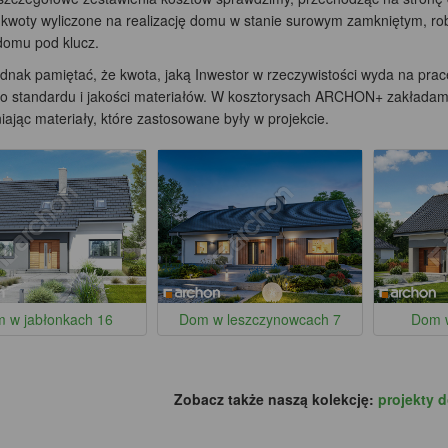
kwoty wyliczone na realizację domu w stanie surowym zamkniętym, ro
omu pod klucz.
ednak pamiętać, że kwota, jaką Inwestor w rzeczywistości wyda na pra
go standardu i jakości materiałów. W kosztorysach ARCHON+ zakładamy 
ając materiały, które zastosowane były w projekcie.
 w jabłonkach 16
Dom w leszczynowcach 7
Dom 
Zobacz także naszą kolekcję:
projekty 