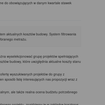
wane do obowiązujących w danym kwartale stawek
m aktualnych kosztów budowy. System filtrowania
ybranego metrażu.
a wyselekcjonować grupę projektów spełniających
sztów budowy, które uwzględnia aktualne koszty stanu
ofertę wyszukiwanych projektów do grupy z
n sposób listę interesujących nas propozycji wraz z
nalnym, ale także realna ocena budżetu potrzebnego
anego projektu, znajdziemy je w zakładce kosztorys.