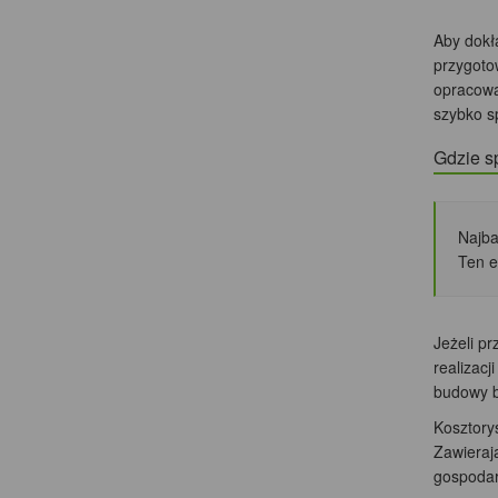
Aby dokł
przygoto
opracowa
szybko s
Gdzie s
Najba
Ten e
Jeżeli p
realizac
budowy b
Kosztory
Zawieraj
gospodarc