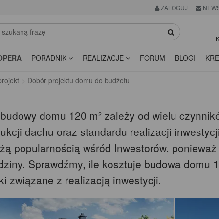
ZALOGUJ
NEWS
K
OPERA
PORADNIK
REALIZACJE
FORUM
BLOGI
KRE
rojekt
Dobór projektu domu do budżetu
 budowy domu 120 m² zależy od wielu czynników
ukcji dachu oraz standardu realizacji inwestycj
użą popularnością wśród Inwestorów, ponieważ
odziny. Sprawdźmy, ile kosztuje budowa domu 1
i związane z realizacją inwestycji.