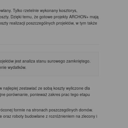
wlany. Tylko rzetelnie wykonany kosztorys,
oszty. Dzięki temu, że gotowe projekty ARCHON+ mają
zty realizacji poszczególnych projektów, w tym także
jektów jest analiza stanu surowego zamkniętego.
enie wydatków.
ajlepiej zestawiać ze sobą koszty wyliczone dla
ajne porównanie, ponieważ zakres prac tego etapu
conej formie na stronach poszczególnych domów.
e oraz roboty budowlane z rozróżnieniem na zlecony i