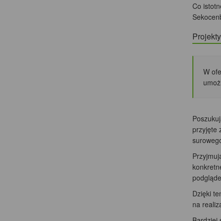
Co istot
Sekocen
Projek
W ofe
umożl
Poszukuj
przyjęte
surowego
Przyjmuj
konkretn
podgląde
Dzięki t
na realiz
Bardziej