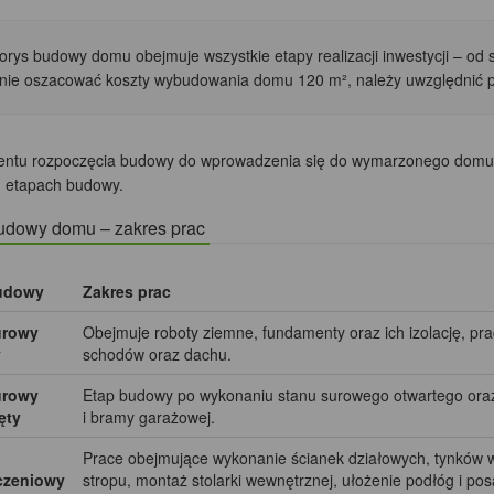
orys budowy domu obejmuje wszystkie etapy realizacji inwestycji – o
lnie oszacować koszty wybudowania domu 120 m², należy uwzględnić 
tu rozpoczęcia budowy do wprowadzenia się do wymarzonego domu n
h etapach budowy.
udowy domu – zakres prac
udowy
Zakres prac
urowy
Obejmuje roboty ziemne, fundamenty oraz ich izolację, pr
y
schodów oraz dachu.
urowy
Etap budowy po wykonaniu stanu surowego otwartego oraz 
ęty
i bramy garażowej.
Prace obejmujące wykonanie ścianek działowych, tynków w
zeniowy
stropu, montaż stolarki wewnętrznej, ułożenie podłóg i po