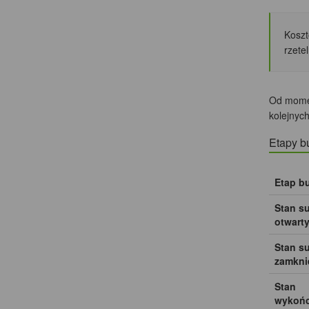
Koszt
rzete
Od momen
kolejnyc
Etapy b
Etap b
Stan s
otwart
Stan s
zamkni
Stan
wykońc