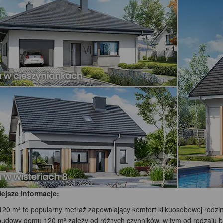
ejsze informacje:
20 m² to popularny metraż zapewniający komfort kilkuosobowej rodzin
budowy domu 120 m² zależy od różnych czynników, w tym od rodzaju bry