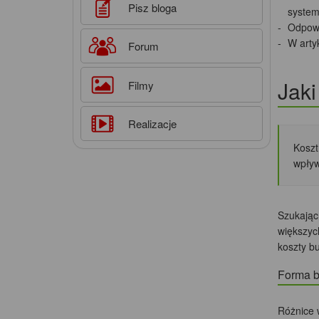
Pisz bloga
system
Odpowi
W arty
Forum
Jaki
Filmy
Realizacje
Koszt
wpływ
Szukając
większyc
koszty b
Forma b
Różnice 