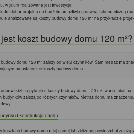
u, w jakim realizowana jest inwestycja.
edni dobór projektu do budżetu umożliwia sprawną i ekonomiczną realiz
kule analizowane są koszty budowy domu 120 m² na przykładzie pro
 jest koszt budowy domu 120 m²?
 budowy domu 120 m² zależy od wielu czynników. Sam metraż ma znac
ającym na ostateczne koszty budowy domu.
 odpowiedzi na pytanie o koszty budowy domu 120 m², warto mieć na 
h budynków zależą od różnych czynników. Metraż domu ma znaczenie, j
udowy.
udynku i konstrukcja dachu
w kosztach budowy domu o tej samej lub zbliżonej powierzchni zależą 