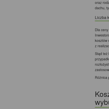
oraz rod
dachu, ty
Liczba 
Dla ceny
Inwestor
kosztów 
z realiza
Stąd też
przypadk
rozłożyst
zastosowa
Różnica 
Kosz
wyb