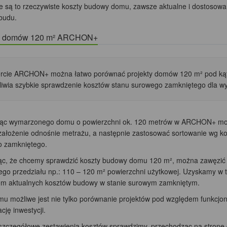
ne są to rzeczywiste koszty budowy domu, zawsze aktualne i dostoso
budu.
ty domów 120 m² ARCHON+
rcie ARCHON+ można łatwo porównać projekty domów 120 m² pod kąte
iwia szybkie sprawdzenie kosztów stanu surowego zamkniętego dla w
ąc wymarzonego domu o powierzchni ok. 120 metrów w ARCHON+ możn
 założenie odnośnie metrażu, a następnie zastosować sortowanie wg ko
 zamkniętego.
ąc, że chcemy sprawdzić koszty budowy domu 120 m², można zawęzić 
ego przedziału np.: 110 – 120
m²
powierzchni użytkowej. Uzyskamy w te
m aktualnych kosztów budowy w stanie surowym zamkniętym.
emu możliwe jest nie tylko porównanie projektów pod względem funkcjo
ację inwestycji.
 szczegółowe zestawienia kosztów sprawdzimy, przechodząc na stronę d