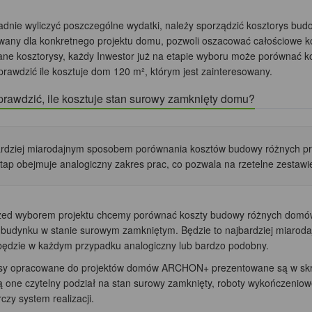
adnie wyliczyć poszczególne wydatki, należy sporządzić kosztorys budo
wany dla konkretnego projektu domu, pozwoli oszacować całościowe k
ne kosztorysy, każdy Inwestor już na etapie wyboru może porównać kos
prawdzić ile kosztuje dom 120 m², którym jest zainteresowany.
prawdzić, ile kosztuje stan surowy zamknięty domu?
rdziej miarodajnym sposobem porównania kosztów budowy różnych pro
tap obejmuje analogiczny zakres prac, co pozwala na rzetelne zestawi
rzed wyborem projektu chcemy porównać koszty budowy różnych domów n
ji budynku w stanie surowym zamkniętym. Będzie to najbardziej miarod
ędzie w każdym przypadku analogiczny lub bardzo podobny.
sy opracowane do projektów domów ARCHON+ prezentowane są w skró
ą one czytelny podział na stan surowy zamknięty, roboty wykończeniow
zy system realizacji.