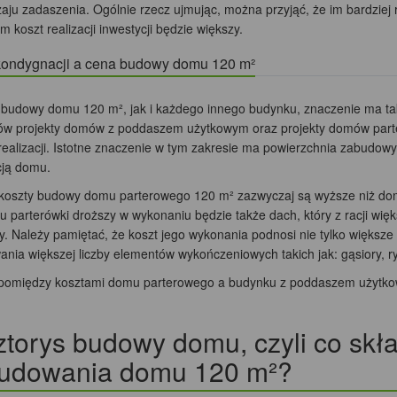
zaju zadaszenia. Ogólnie rzecz ujmując, można przyjąć, że im bardziej
m koszt realizacji inwestycji będzie większy.
kondygnacji a cena budowy domu 120 m²
 budowy domu 120 m², jak i każdego innego budynku, znaczenie ma tak
ów projekty domów z poddaszem użytkowym oraz projekty domów parte
realizacji. Istotne znaczenie w tym zakresie ma powierzchnia zabudowy
cją domu.
 koszty budowy domu parterowego 120 m² zazwyczaj są wyższe niż d
u parterówki droższy w wykonaniu będzie także dach, który z racji wię
y. Należy pamiętać, że koszt jego wykonania podnosi nie tylko większe
nia większej liczby elementów wykończeniowych takich jak: gąsiory, ry
pomiędzy kosztami domu parterowego a budynku z poddaszem użytkow
torys budowy domu, czyli co skła
udowania domu 120 m²?