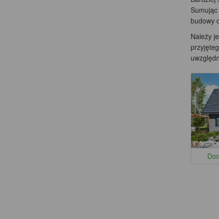
Sumując 
budowy d
Należy j
przyjęte
uwzględni
Dom