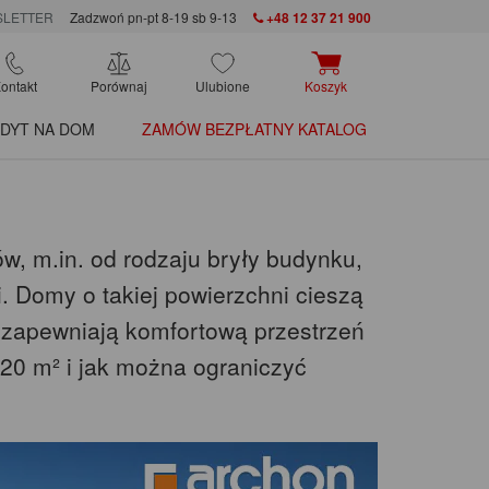
LETTER
Zadzwoń pn-pt 8-19 sb 9-13
+48 12 37 21 900
ontakt
Porównaj
Ulubione
Koszyk
DYT NA DOM
ZAMÓW BEZPŁATNY KATALOG
, m.in. od rodzaju bryły budynku,
i. Domy o takiej powierzchni cieszą
 zapewniają komfortową przestrzeń
20 m² i jak można ograniczyć