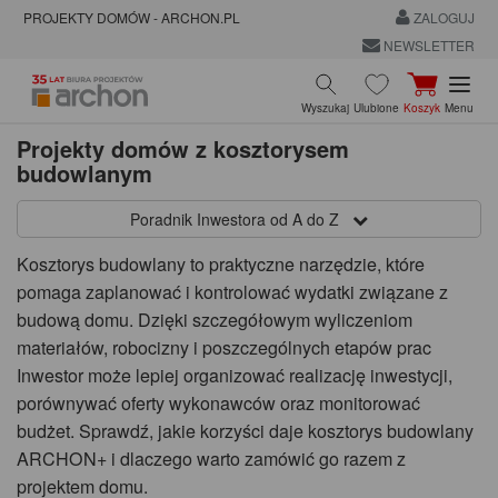
PROJEKTY DOMÓW - ARCHON.PL
ZALOGUJ
NEWSLETTER
Wyszukaj
Ulubione
Koszyk
Menu
Projekty domów z kosztorysem
budowlanym
Poradnik Inwestora od A do Z
Kosztorys budowlany to praktyczne narzędzie, które
pomaga zaplanować i kontrolować wydatki związane z
budową domu. Dzięki szczegółowym wyliczeniom
materiałów, robocizny i poszczególnych etapów prac
Inwestor może lepiej organizować realizację inwestycji,
porównywać oferty wykonawców oraz monitorować
budżet. Sprawdź, jakie korzyści daje kosztorys budowlany
ARCHON+ i dlaczego warto zamówić go razem z
projektem domu.