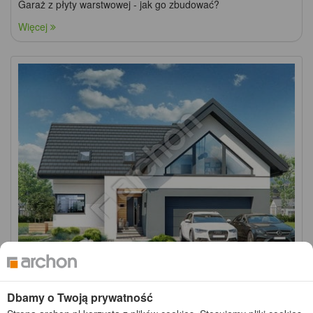
Garaż z płyty warstwowej - jak go zbudować?
Więcej
Wersja podstawowa
Dbamy o Twoją prywatność
Dom w jaskierkach (G2E)