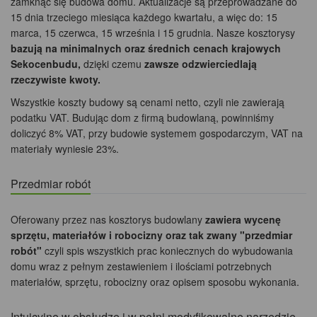
zamknąć się budowa domu. Aktualizacje są przeprowadzane do
15 dnia trzeciego miesiąca każdego kwartału, a więc do: 15
marca, 15 czerwca, 15 września i 15 grudnia. Nasze kosztorysy
bazują na minimalnych oraz średnich cenach krajowych
Sekocenbudu,
dzięki czemu
zawsze odzwierciedlają
rzeczywiste kwoty.
Wszystkie koszty budowy są cenami netto, czyli nie zawierają
podatku VAT. Budując dom z firmą budowlaną, powinniśmy
doliczyć 8% VAT, przy budowie systemem gospodarczym, VAT na
materiały wyniesie 23%.
Przedmiar robót
Oferowany przez nas kosztorys budowlany
zawiera wycenę
sprzętu, materiałów i robocizny oraz tak zwany "przedmiar
robót"
czyli spis wszystkich prac koniecznych do wybudowania
domu wraz z pełnym zestawieniem i ilościami potrzebnych
materiałów, sprzętu, robocizny oraz opisem sposobu wykonania.
Intuicyjne w obsłudze i w pełni modyfikowalne narzędzie