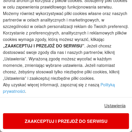
Strona archon.pl korzysta z plików cookies. Stosujemy pliki cookies
DOSTĘPNY
w celu zapewnienia prawidłowego funkcjonowania serwisu.
5 750,00 zł
Możemy również wykorzystywać pliki cookies własne oraz naszych
(4 674,80 zł netto)
partnerów w celach analitycznych i marketingowych, w
DO KOSZYKA
szczególności w celach personalizacji reklam do Twoich preferencji.
Korzystanie z preferencyjnych, analitycznych i reklamowych plików
Społeczność ARCHON+
cookies wymaga zgody, którą możesz wyrazić, klikając
„ZAAKCEPTUJ I PRZEJDŹ DO SERWISU”
. Jeżeli chcesz
dostosować swoje zgody dla nas i naszych partnerów, kliknij
Pisz bloga
„Ustawienia”. Wyrażoną zgodę możesz wycofać w każdym
momencie, zmieniając wybrane ustawienia. Jeżeli natomiast
Forum
chcesz, żebyśmy stosowali tylko niezbędne pliki cookies, kliknij
„Ustawienia” i zaakceptuj niezbędne pliki cookies.
Aby uzyskać więcej informacji, zapoznaj się z naszą
Polityką
Filmy
prywatności
.
Realizacje
Ustawienia
ZAAKCEPTUJ I PRZEJDŹ DO SERWISU
Wybrane dla Ciebie projekty domów