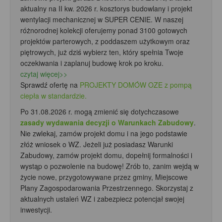
aktualny na II kw. 2026 r. kosztorys budowlany i projekt
wentylacji mechanicznej w SUPER CENIE. W naszej
różnorodnej kolekcji oferujemy ponad 3100 gotowych
projektów parterowych, z poddaszem użytkowym oraz
piętrowych, już dziś wybierz ten, który spełnia Twoje
oczekiwania i zaplanuj budowę krok po kroku.
czytaj więcej>>
Sprawdź ofertę na
PROJEKTY DOMÓW OZE z pompą
ciepła w standardzie.
Po 31.08.2026 r. mogą zmienić się dotychczasowe
zasady wydawania decyzji o Warunkach Zabudowy
.
Nie zwlekaj, zamów projekt domu i na jego podstawie
złóż wniosek o WZ. Jeżeli już posiadasz Warunki
Zabudowy, zamów projekt domu, dopełnij formalności i
wystąp o pozwolenie na budowę! Zrób to, zanim wejdą w
życie nowe, przygotowywane przez gminy, Miejscowe
Plany Zagospodarowania Przestrzennego. Skorzystaj z
aktualnych ustaleń WZ i zabezpiecz potencjał swojej
inwestycji.