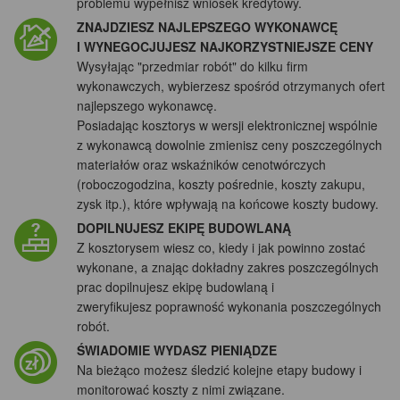
problemu wypełnisz wniosek kredytowy.
ZNAJDZIESZ NAJLEPSZEGO WYKONAWCĘ
I WYNEGOCJUJESZ NAJKORZYSTNIEJSZE CENY
Wysyłając "przedmiar robót" do kilku firm
wykonawczych, wybierzesz spośród otrzymanych ofert
najlepszego wykonawcę.
Posiadając kosztorys w wersji elektronicznej wspólnie
z wykonawcą dowolnie zmienisz ceny poszczególnych
materiałów oraz wskaźników cenotwórczych
(roboczogodzina, koszty pośrednie, koszty zakupu,
zysk itp.), które wpływają na końcowe koszty budowy.
DOPILNUJESZ EKIPĘ BUDOWLANĄ
Z kosztorysem wiesz co, kiedy i jak powinno zostać
wykonane, a znając dokładny zakres poszczególnych
prac dopilnujesz ekipę budowlaną i
zweryfikujesz poprawność wykonania poszczególnych
robót.
ŚWIADOMIE WYDASZ PIENIĄDZE
Na bieżąco możesz śledzić kolejne etapy budowy i
monitorować koszty z nimi związane.