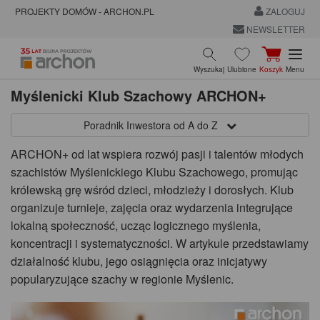
PROJEKTY DOMÓW - ARCHON.PL
ZALOGUJ
NEWSLETTER
Wyszukaj
Ulubione
Koszyk
Menu
Myślenicki Klub Szachowy ARCHON+
Poradnik Inwestora od A do Z
ARCHON+ od lat wspiera rozwój pasji i talentów młodych
szachistów
Myślenickiego Klubu Szachowego
, promując
królewską grę wśród dzieci, młodzieży i dorosłych. Klub
organizuje turnieje, zajęcia oraz wydarzenia integrujące
lokalną społeczność, ucząc logicznego myślenia,
koncentracji i systematyczności. W artykule przedstawiamy
działalność klubu, jego osiągnięcia oraz inicjatywy
popularyzujące szachy w regionie Myślenic.