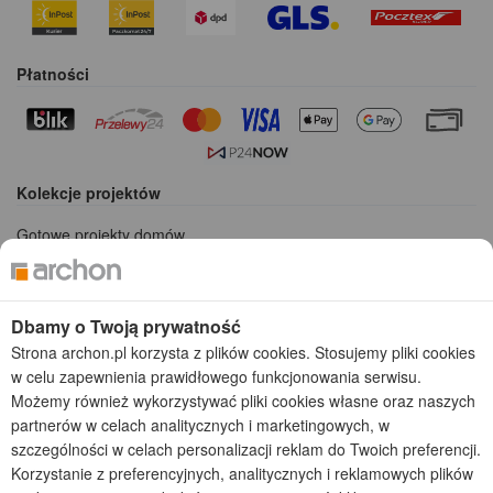
Płatności
Kolekcje projektów
Gotowe projekty domów
Projekty domów tanich w budowie
Projekty domów szeregowych
Projekty małych domów (do 150 m2)
Dbamy o Twoją prywatność
Projekty domów wielorodzinnych
Strona archon.pl korzysta z plików cookies. Stosujemy pliki cookies
Projekty domów bliźniaczych
w celu zapewnienia prawidłowego funkcjonowania serwisu.
Projekty domów nowoczesnych
Możemy również wykorzystywać pliki cookies własne oraz naszych
Projekty domów parterowych
partnerów w celach analitycznych i marketingowych, w
szczególności w celach personalizacji reklam do Twoich preferencji.
2026 © ARCHON+ Biuro Projektów - Tradycyjne i nowoczesne gotowe
Korzystanie z preferencyjnych, analitycznych i reklamowych plików
projekty domów - autorska pracownia architektoniczna założona w 1990r.
przez arch. Barbarę Mendel