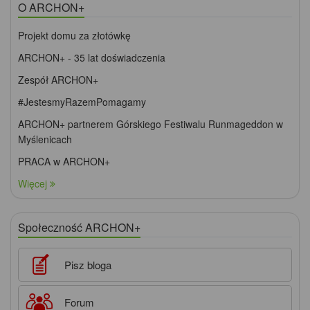
O ARCHON+
Projekt domu za złotówkę
ARCHON+ - 35 lat doświadczenia
Zespół ARCHON+
#JestesmyRazemPomagamy
ARCHON+ partnerem Górskiego Festiwalu Runmageddon w
Myślenicach
PRACA w ARCHON+
Więcej
Społeczność ARCHON+
Pisz bloga
Forum