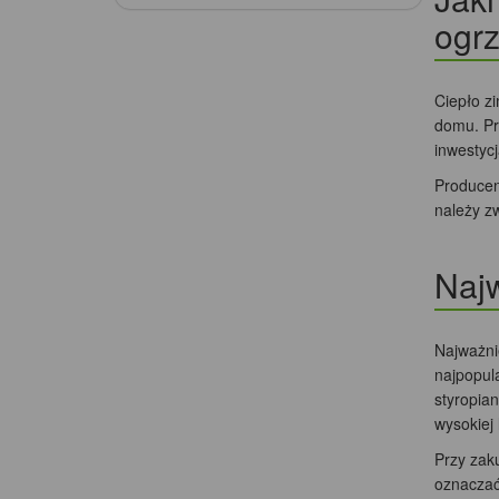
ogr
Ciepło zi
domu. Pr
inwestycj
Producenc
należy z
Najw
Najważni
najpopula
styropian
wysokiej
Przy zak
oznaczać