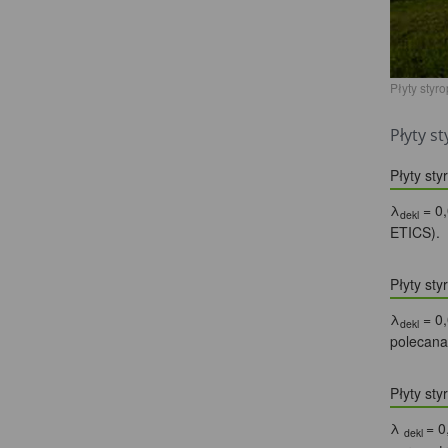
Płyty sty
Płyty s
Płyty s
λ
= 0,
dekl
ETICS).
Płyty s
λ
= 0,
dekl
polecana
Płyty st
λ
= 0
dekl