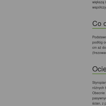
większą i
współczy
Co c
Podstawo
podłóg o
cm aż do
(frezowan
Oci
Styropian
różnych 
Obecnie 
pasywnych
ścian, z