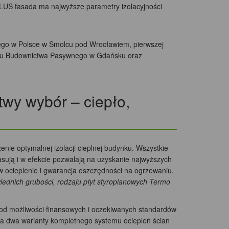
LUS fasada ma najwyższe parametry izolacyjności
nego w Polsce w Smolcu pod Wrocławiem, pierwszej
ytutu Budownictwa Pasywnego w Gdańsku oraz
wy wybór – ciepło,
nie optymalnej izolacji cieplnej budynku. Wszystkie
asują i w efekcie pozwalają na uzyskanie najwyższych
 ocieplenie i gwarancja oszczędności na ogrzewaniu,
ednich grubości, rodzaju płyt styropianowych Termo
i od możliwości finansowych i oczekiwanych standardów
ła dwa warianty kompletnego systemu ociepleń ścian