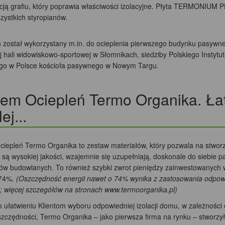
ją grafiu, który poprawia właściwości izolacyjne. Płyta TERMONIUM P
zystkich styropianów.
n został wykorzystany m.in. do ocieplenia pierwszego budynku pasyw
j hali widowiskowo-sportowej w Słomnikach, siedziby Polskiego Inst
go w Polsce kościoła pasywnego w Nowym Targu.
em Ociepleń Termo Organika. Łat
ej...
ciepleń Termo Organika to zestaw materiałów, który pozwala na stworze
są wysokiej jakości, wzajemnie się uzupełniają, doskonale do siebie p
ów budowlanych. To również szybki zwrot pieniędzy zainwestowanych w
74%.
(Oszczędność energii nawet o 74% wynika z zastosowania odpowi
; więcej szczegółów na stronach www.termoorganika.pl)
o ułatwieniu Klientom wyboru odpowiedniej izolacji domu, w zależnośc
zczędności, Termo Organika – jako pierwsza firma na rynku – stworzy