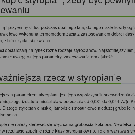
zewaniu
mą i przyjemny chłód podczas upalnego lata, do tego niskie koszty ogrz
awidłowo wykonana termomodernizacja z zastosowaniem dobrej klasy s
a, która szybko się zwraca.
i dostarczają na rynek różne rodzaje styropianów. Najistotniejszy jes
wracać uwagę na jego parametry, zastosowanie oraz jakość.
ażniejsza rzecz w styropianie
ejszym parametrem styropianu jest jego współczynnik przewodzenia cie
rniejszego izolatora mieści się w przedziale od 0,031 do 0,044 W/(mK).
. Dlatego styropian o niskiej lambdzie i stosunkowo niedużej grubości 
 lambdzie.
upie nie należy kierować się więc samą grubością izolatora. Niewielka
 w rezultacie zupełnie różne klasy styropianów np. 15 cm warstwa st