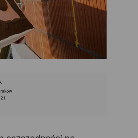
.
Kraków
-21
ym oszczędności na