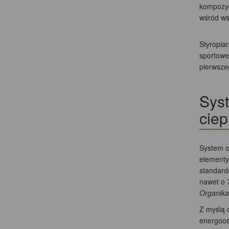
kompozyc
wśród ws
Styropia
sportowe
pierwsze
Syst
ciepl
System o
elementy 
standard
nawet o 
Organika
Z myślą 
energoos