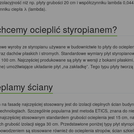
zolacyjność niż np. płyty grubości 20 cm i współczynniku lambda 0,04
nniku ciepła λ (lambda).
hcemy ocieplić styropianem?
we wyroby ze styropianu używane w budownictwie to płyty do ocieplen
raz dachów płaskich i stromych. Standardowe wymiary płyt styropiano
 100 cm. Najczęściej produkowane są płyty w wersji z bokami płaskimi
e) umożliwiające układanie płyt „na zakładkę”. Tego typu płyty tworzą
eplamy ściany
 na fasadę najczęściej stosowany jest do izolacji cieplnych ścian bu
technologiach. Szczególnie popularna jest metoda ETICS, znana do 
najczęściej stosowanym standardem grubości ocieplenia jest 15 cm, 
 grubość izolacji sięga 30 cm. Przedstawione poniżej typy płyt styropi
 powodzeniem są stosowane również do ocieplenia stropów, ścian szkie