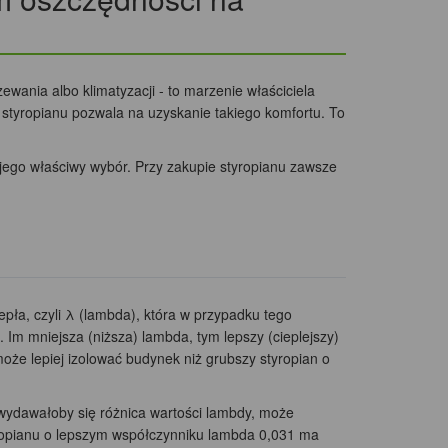
ewania albo klimatyzacji - to marzenie właściciela
tyropianu pozwala na uzyskanie takiego komfortu. To
t jego właściwy wybór. Przy zakupie styropianu zawsze
pła, czyli λ (lambda), która w przypadku tego
 Im mniejsza (niższa) lambda, tym lepszy (cieplejszy)
może lepiej izolować budynek niż grubszy styropian o
, wydawałoby się różnica wartości lambdy, może
yropianu o lepszym współczynniku lambda 0,031 ma