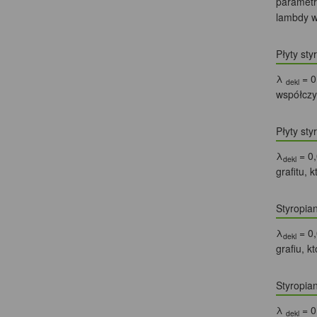
parametr
lambdy w
Płyty st
λ
= 0
dekl
współczyn
Płyty st
λ
= 0,
dekl
grafitu, 
Styropi
λ
= 0,
dekl
grafiu, k
Styropi
λ
= 0
dekl