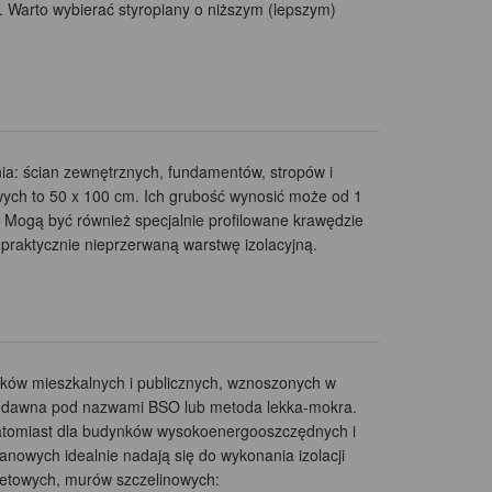
4. Warto wybierać styropiany o niższym (lepszym)
ia: ścian zewnętrznych, fundamentów, stropów i
wych to 50 x 100 cm. Ich grubość wynosić może od 1
. Mogą być również specjalnie profilowane krawędzie
 praktycznie nieprzerwaną warstwę izolacyjną.
dynków mieszkalnych i publicznych, wznoszonych w
niedawna pod nazwami BSO lub metoda lekka-mokra.
natomiast dla budynków wysokoenergooszczędnych i
anowych idealnie nadają się do wykonania izolacji
letowych, murów szczelinowych: