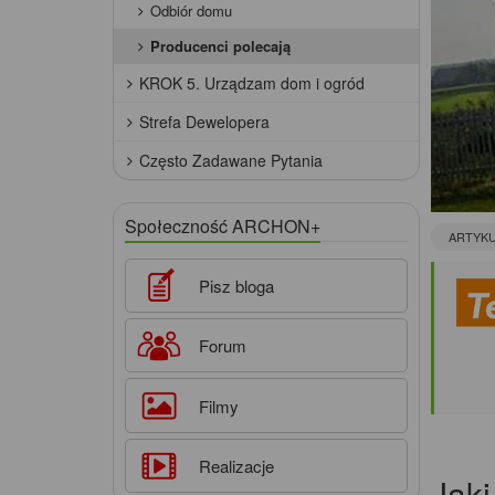
Odbiór domu
Producenci polecają
KROK 5. Urządzam dom i ogród
Strefa Dewelopera
Często Zadawane Pytania
Społeczność ARCHON+
ARTYK
Pisz bloga
Forum
Filmy
Realizacje
Jaki