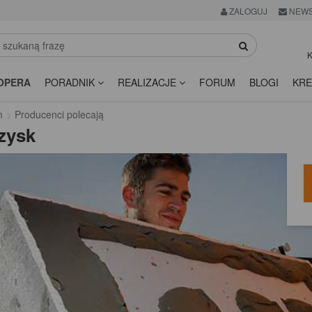
ZALOGUJ
NEWS
K
OPERA
PORADNIK
REALIZACJE
FORUM
BLOGI
KRE
m
Producenci polecają
zysk