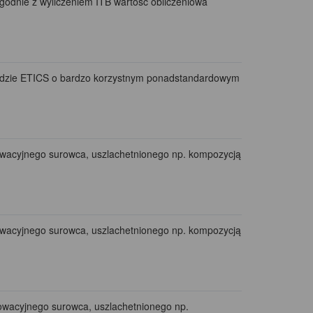
godnie z wyliczeniem ITB wartość obliczeniowa
etodzie ETICS o bardzo korzystnym ponadstandardowym
nowacyjnego surowca, uszlachetnionego np. kompozycją
nowacyjnego surowca, uszlachetnionego np. kompozycją
nowacyjnego surowca, uszlachetnionego np.