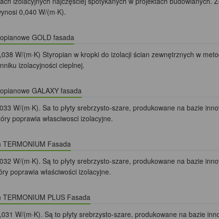
ach izolacyjnych najczęściej spotykanych w projektach budowlanych. Z
ynosi 0,040 W/(m·K).
yropianowe GOLD fasada
,038 W/(m·K) Styropian w kropki do izolacji ścian zewnętrznych w m
niku izolacyjności cieplnej.
yropianowe GALAXY fasada
033 W/(m·K). Sa to płyty srebrzysto-szare, produkowane na bazie in
który poprawia własciwosci izolacyjne.
an TERMONIUM Fasada
032 W/(m·K). Są to płyty srebrzysto-szare, produkowane na bazie in
tóry poprawia właściwości izolacyjne.
an TERMONIUM PLUS Fasada
,031 W/(m·K). Są to płyty srebrzysto-szare, produkowane na bazie in