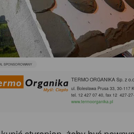
UŁ SPONSOROWANY
TERMO ORGANIKA Sp. z o.o
ul. Bolesława Prusa 33, 30-117 
tel. 12 427 07 40, fax 12 427-27
www.termoorganika.pl
 kupić styropian, żeby być pewn