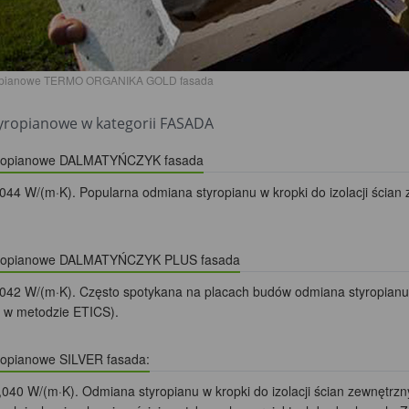
ropianowe TERMO ORGANIKA GOLD fasada
tyropianowe w kategorii FASADA
tyropianowe DALMATYŃCZYK fasada
044 W/(m·K). Popularna odmiana styropianu w kropki do izolacji ścian
tyropianowe DALMATYŃCZYK PLUS fasada
042 W/(m·K). Często spotykana na placach budów odmiana styropianu w
 w metodzie ETICS).
yropianowe SILVER fasada:
,040 W/(m·K). Odmiana styropianu w kropki do izolacji ścian zewnętrz