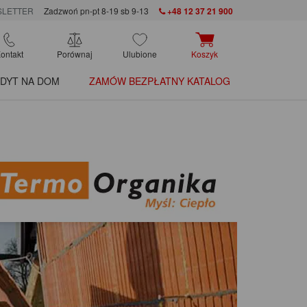
LETTER
Zadzwoń pn-pt 8-19 sb 9-13
+48 12 37 21 900
ontakt
Porównaj
Ulubione
Koszyk
DYT NA DOM
ZAMÓW BEZPŁATNY KATALOG