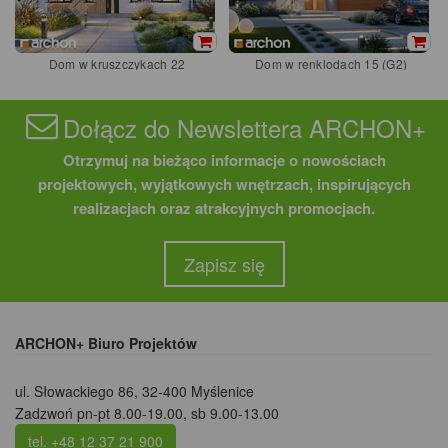
Dom w kruszczykach 22
Dom w renklodach 15 (G2)
Dołącz do Newslettera ARCHON+
Otrzymuj na bieżąco informacje o nowościach
projektowych, wyjątkowych wnętrzach, inspirujących
realizacjach oraz atrakcyjnych promocjach.
Zapisz się
ARCHON+ Biuro Projektów
ul. Słowackiego 86
,
32-400 Myślenice
Zadzwoń pn-pt 8.00-19.00, sb 9.00-13.00
tel. +48 12 37 21 900