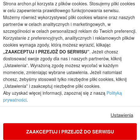
Strona archon.pl korzysta z plików cookies. Stosujemy pliki cookies
Projekty domów bliźniaczych
w celu zapewnienia prawidłowego funkcjonowania serwisu.
Projekty domów nowoczesnych
Możemy również wykorzystywać pliki cookies własne oraz naszych
Projekty domów parterowych
partnerów w celach analitycznych i marketingowych, w
szczególności w celach personalizacji reklam do Twoich preferencji.
2026 © ARCHON+ Biuro Projektów - Tradycyjne i nowoczesne gotowe
projekty domów - autorska pracownia architektoniczna założona w 1990r.
Korzystanie z preferencyjnych, analitycznych i reklamowych plików
przez arch. Barbarę Mendel
cookies wymaga zgody, którą możesz wyrazić, klikając
Z uwagi na ciągłe doskonalenie procesu powstawania projektów (zgodnie z
„ZAAKCEPTUJ I PRZEJDŹ DO SERWISU”
. Jeżeli chcesz
normą ISO 9001), prezentowane na stronie projekty domów mogą
dostosować swoje zgody dla nas i naszych partnerów, kliknij
nieznacznie różnić się od dokumentacji technicznej.
„Ustawienia”. Wyrażoną zgodę możesz wycofać w każdym
Informujemy, iż w celu optymalizacji treści dostępnych w naszym sklepie,
momencie, zmieniając wybrane ustawienia. Jeżeli natomiast
dostosowania ich do Państwa indywidualnych potrzeb korzystamy z
chcesz, żebyśmy stosowali tylko niezbędne pliki cookies, kliknij
informacji zapisanych za pomocą plików cookies na urządzeniach
„Ustawienia” i zaakceptuj niezbędne pliki cookies.
końcowych użytkowników. Pliki cookies użytkownik może kontrolować za
Aby uzyskać więcej informacji, zapoznaj się z naszą
Polityką
pomocą ustawień swojej przeglądarki internetowej. Dalsze korzystanie z
prywatności
.
naszego serwisu internetowego, bez zmiany ustawień przeglądarki
internetowej oznacza, iż użytkownik akceptuje stosowanie plików cookies.
Więcej informacji zawartych jest w polityce prywatności.
Ustawienia
Polityka prywatności
Regulamin sklepu internetowego
Reklamacje
Jak zmienić ustawienia cookies
ZAAKCEPTUJ I PRZEJDŹ DO SERWISU