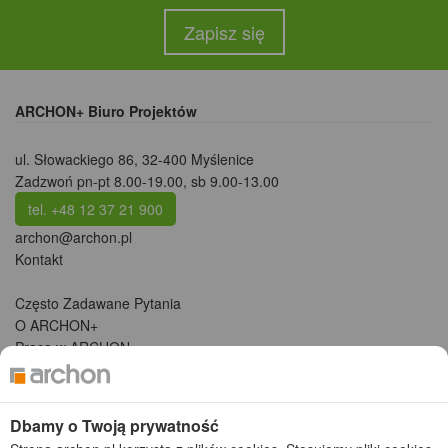
Zapisz się
ARCHON+ Biuro Projektów
ul. Słowackiego 86
,
32-400 Myślenice
Zadzwoń pn-pt 8.00-19.00, sb 9.00-13.00
tel. +48 12 37 21 900
archon@archon.pl
Kontakt
Często Zadawane Pytania
O ARCHON+
Praca w ARCHON+
Jak kupić projekt domu ARCHON+
Adaptacja projektu ARCHON+ (Partnerzy)
Regulaminy
Dbamy o Twoją prywatność
Promocje