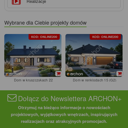
Realizacje
Wybrane dla Ciebie projekty domów
KOD: ONLINE200
KOD: ONLINE200
Dom w kruszczykach 22
Dom w renklodach 15 (G2)
Dołącz do Newslettera ARCHON+
Otrzymuj na bieżąco informacje o nowościach
projektowych, wyjątkowych wnętrzach, inspirujących
realizacjach oraz atrakcyjnych promocjach.