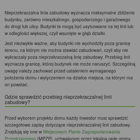
Nieprzekraczalna linia zabudowy wyznacza maksymalne zbliżenie
budynku, zarówno mieszkalnego, gospodarczego i garażowego
do drogi lub ulicy. Budynki te mogą być usytuowane na tej linii lub
w odległości większej, czyli wsunięte w głąb działki.
Jest niezwykle ważne, aby budynki nie wychodziły poza granicę
terenu, na którym nie można stawiać zabudowań, czyli aby nie
wykraczały poza nieprzekraczalną linię zabudowy. Przebieg linii
wyznacza granicę, której budynek nie może naruszyć. Szczególną
uwagę należy zachować przed ustaleniem wymaganego
położenia domu i wytyczeniem na działce miejsca, na którym ma
on powstać.
Gdzie sprawdzić przebieg nieprzekraczalnej linii
zabudowy?
Przed wyborem projektu domu każdy Inwestor musi sprawdzić
szczegółowe zapisy dotyczące nieprzekraczalnej linii zabudowy.
Znajdują się one w
Miejscowym Planie Zagospodarowania
Przestrzennego
(MPZP), uchwalonym przez lokalną radę gminy,