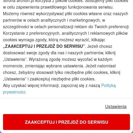
Strona archon.pl korzysta z plików cookies. Stosujemy pliki cookies
Konkursy
w celu zapewnienia prawidłowego funkcjonowania serwisu.
Opinie Klientów
Możemy również wykorzystywać pliki cookies własne oraz naszych
Reklama w ARCHON+
partnerów w celach analitycznych i marketingowych, w
Contact us
szczególności w celach personalizacji reklam do Twoich preferencji.
Зв'яжіться з нами
Korzystanie z preferencyjnych, analitycznych i reklamowych plików
cookies wymaga zgody, którą możesz wyrazić, klikając
Dlaczego warto?
„ZAAKCEPTUJ I PRZEJDŹ DO SERWISU”
. Jeżeli chcesz
dostosować swoje zgody dla nas i naszych partnerów, kliknij
Jakość i Doświadczenie
„Ustawienia”. Wyrażoną zgodę możesz wycofać w każdym
Bezpłatna zgoda na zmiany
momencie, zmieniając wybrane ustawienia. Jeżeli natomiast
Wymiana do 90 dni
chcesz, żebyśmy stosowali tylko niezbędne pliki cookies, kliknij
Zwrot do 30 dni
„Ustawienia” i zaakceptuj niezbędne pliki cookies.
Dostawa 0 zł
Aby uzyskać więcej informacji, zapoznaj się z naszą
Polityką
Wysyłka za pobraniem
prywatności
.
Dostawa
Ustawienia
ZAAKCEPTUJ I PRZEJDŹ DO SERWISU
Płatności