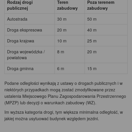
Rodzaj drogi
Teren
Poza terenem
publicznej
zabudowy
zabudowy
Autostrada
30 m
50 m
Droga ekspresowa
20 m
40 m
Droga krajowa
10 m
25 m
Droga wojewódzka /
8 m
20 m
powiatowa
Droga gminna
6 m
15 m
Podane odległości wynikają z ustawy o drogach publicznych i w
niektórych przypadkach mogą zostać zmodyfikowane przez
ustalenia Miejscowego Planu Zagospodarowania Przestrzennego
(MPZP) lub decyzji o warunkach zabudowy (WZ).
Im wyższa kategoria drogi, tym większa minimalna odległość, w
jakiej można usytuować budynek względem jezdni.