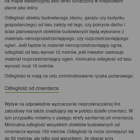
na mapie ewidencyjnej albo teren oznaczony w miejscowym
planie jako leśny.
Odległość obiektu budowlanego (domu, garażu czy budynku
gospodarczego) od lasu zależy od tego, czy pokrycia dachu i
ścian planowanych obiektów budowlanych będą wykonane z
materiału nierozprzestrzeniającego, czy rozprzestrzeniającego
ogień. Jeśli będzie to materiał nierozprzestrzeniający ognia,
odległość od lasu wynosi 12 metrów, jeśli inwestor zastosuje
materiał rozprzestrzeniający ogień, minimalna odległość od lasu
wynosić musi 16 metrów.
Odległości te mają na celu zminimalizowanie ryzyka pożarowego.
Odległość od cmentarza
Wpływ na odpowiednie wyznaczenie nieprzekraczalnej linii
zabudowy ma także znajdujący się w pobliżu działki cmentarz. W
tym przypadku mówimy o zasięgu strefy sanitarnej od cmentarza.
Minimalna odległość wszystkich obiektów budowlanych od
cmentarza wynosi 150 metrów. Odległość ta może zmniejszyć się
do 50 metrów, ale tylko pod warunkiem, że obszar przy