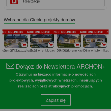
Realizacje
Wybrane dla Ciebie projekty domów
KOD: ONLINE200
KOD: ONLINE200
KOD: ONLINE200
KOD: ONLINE200
KO
iegach 27 (E)
Dom w kruszczykach 22
Dom w renklodach 15 (G2)
Dom w lipiennikach 6
Dom w lipiennikach
Dołącz do Newslettera ARCHON+
Otrzymuj na bieżąco informacje o nowościach
projektowych, wyjątkowych wnętrzach, inspirujących
realizacjach oraz atrakcyjnych promocjach.
Zapisz się