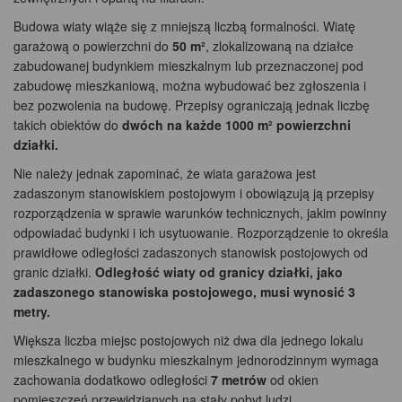
Budowa wiaty wiąże się z mniejszą liczbą formalności. Wiatę
garażową o powierzchni do
50 m²
, zlokalizowaną na działce
zabudowanej budynkiem mieszkalnym lub przeznaczonej pod
zabudowę mieszkaniową, można wybudować bez zgłoszenia i
bez pozwolenia na budowę. Przepisy ograniczają jednak liczbę
takich obiektów do
dwóch na każde 1000 m² powierzchni
działki.
Nie należy jednak zapominać, że wiata garażowa jest
zadaszonym stanowiskiem postojowym i obowiązują ją przepisy
rozporządzenia w sprawie warunków technicznych, jakim powinny
odpowiadać budynki i ich usytuowanie.
Rozporządzenie to określa
prawidłowe odległości zadaszonych stanowisk postojowych od
granic działki.
Odległość wiaty od granicy działki, jako
zadaszonego stanowiska postojowego, musi wynosić 3
metry.
Większa liczba miejsc postojowych niż dwa dla jednego lokalu
mieszkalnego w budynku mieszkalnym jednorodzinnym wymaga
zachowania dodatkowo odległości
7 metrów
od okien
pomieszczeń przewidzianych na stały pobyt ludzi.