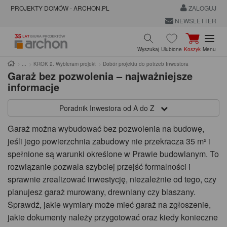
PROJEKTY DOMÓW - ARCHON.PL
ZALOGUJ
NEWSLETTER
Wyszukaj
Ulubione
Koszyk
Menu
KROK 2. Wybieram projekt
Dobór projektu do potrzeb Inwestora
Garaż bez pozwolenia – najważniejsze
informacje
Poradnik Inwestora od A do Z
Garaż można wybudować bez pozwolenia na budowę,
jeśli jego powierzchnia zabudowy nie przekracza 35 m² i
spełnione są warunki określone w Prawie budowlanym. To
rozwiązanie pozwala szybciej przejść formalności i
sprawnie zrealizować inwestycję, niezależnie od tego, czy
planujesz garaż murowany, drewniany czy blaszany.
Sprawdź, jakie wymiary może mieć garaż na zgłoszenie,
jakie dokumenty należy przygotować oraz kiedy konieczne