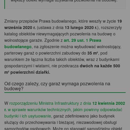
Zmiany przepisów Prawa budowlanego, które weszły w życie
19
września 2020 r.
(ustawa z dnia
13 lutego 2020 r.
), rozszerzyły
katalog obiektów niewymagających pozwolenia na budowę o
wolnostojące garaże. Zgodnie z
art. 29 ust. 1 Prawa
budowlanego
, na zgłoszenie można wybudować wolnostojący,
parterowy garaż o powierzchni zabudowy do
35 m²
, pod
warunkiem że łączna liczba takich obiektów, wraz z budynkami
gospodarczymi i wiatami, nie przekracza
dwóch na każde 500
m² powierzchni działki.
Od czego zależy, czy garaż wymaga pozwolenia na
budowę?
W
rozporządzeniu Ministra Infrastruktury z dnia
12 kwietnia 2002
r.
w sprawie warunków technicznych, jakim powinny odpowiadać
budynki i ich usytuowanie
, garaż zdefiniowano jako budynek
służący do przechowywania i bieżącej, niezawodowej obsługi
samochodów osobowych. Może on stanowić samodzielny obiekt