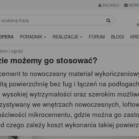
ZALOGUJ
NEWS
K
OPERA
PORADNIK
REALIZACJE
FORUM
BLOGI
KRE
dom i ogród
dzie możemy go stosować?
cement to nowoczesny materiał wykończeniowy,
litą powierzchnię bez fug i łączeń na podłogac
i wysokiej wytrzymałości oraz szerokim możliw
zystywany we wnętrzach nowoczesnych, loftowyc
aściwości mikrocementu, gdzie można go zas
od czego zależy koszt wykonania takiej powierz