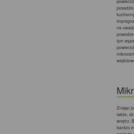
powierzc
posadzki
kuchenny
impregna
na uwadz
powodzen
tym wypa
powierzc
mikrocem
wejściowe
Mikr
Znając j
także, dz
wnętrz. 
bardzo m