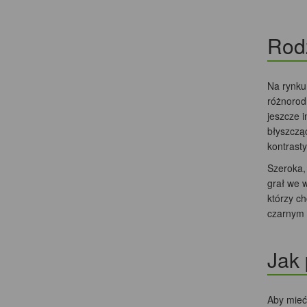
Rodz
Na rynku
różnorodn
jeszcze i
błyszczą
kontrasty
Szeroka,
grał we w
którzy ch
czarnym 
Jak
Aby mieć