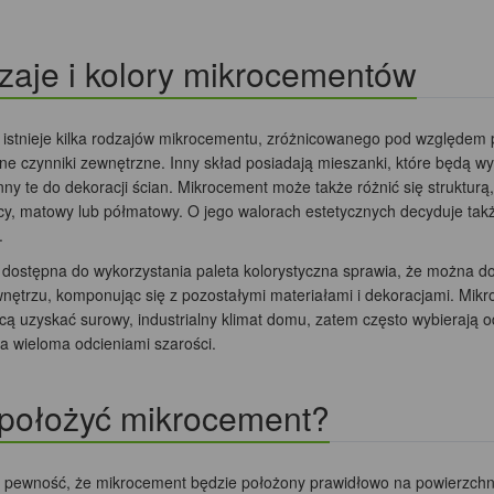
aje i kolory mikrocementów
 istnieje kilka rodzajów mikrocementu, zróżnicowanego pod względem
e czynniki zewnętrzne. Inny skład posiadają mieszanki, które będą wy
nny te do dekoracji ścian. Mikrocement może także różnić się strukturą,
cy, matowy lub półmatowy. O jego walorach estetycznych decyduje także
.
 dostępna do wykorzystania paleta kolorystyczna sprawia, że można do
nętrzu, komponując się z pozostałymi materiałami i dekoracjami. Mikr
cą uzyskać surowy, industrialny klimat domu, zatem często wybierają o
a wieloma odcieniami szarości.
 położyć mikrocement?
 pewność, że mikrocement będzie położony prawidłowo na powierzchn