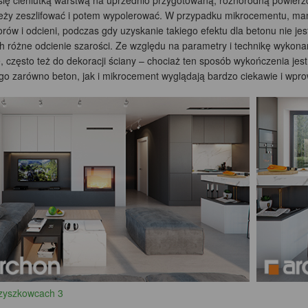
się cieniutką warstwą na uprzednio przygotowaną, różnorodną powierzc
leży zeszlifować i potem wypolerować. W przypadku mikrocementu, mam
orów i odcieni, podczas gdy uzyskanie takiego efektu dla betonu nie jest
h różne odcienie szarości. Ze względu na parametry i technikę wykonan
 często też do dekoracji ściany – chociaż ten sposób wykończenia jes
o zarówno beton, jak i mikrocement wyglądają bardzo ciekawie i wprow
zyszkowcach 3