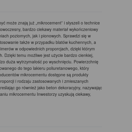
 może znają już „mikrocement” i słyszeli o technice
owoczesny, bardzo ciekawy materiał wykończeniowy
ach poziomych, jak i pionowych. Sprawdzi się w
stosowanie także w przypadku blatów kuchennych, a
limerów w odpowiednich proporcjach, dzięki którym
 Dzięki temu możliwe jest użycie bardzo cienkiej,
rdzo duża wytrzymałość po wyschnięciu. Powierzchnię
wanego do tego lakieru poliuretanowego, który
producentów mikrocementu dostępne są produkty
oporcji i rodzaju zastosowanych i zmieszanych
eślając go również jako beton dekoracyjny, nazywając
aniu mikrocementu Inwestorzy uzyskują ciekawy,