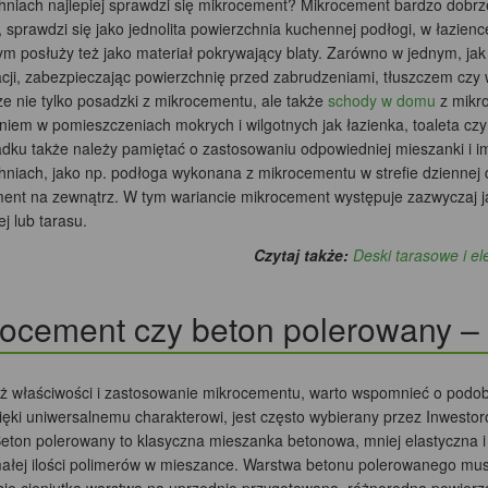
hniach najlepiej sprawdzi się mikrocement? Mikrocement bardzo dobrz
, sprawdzi się jako jednolita powierzchnia kuchennej podłogi, w łazie
m posłuży też jako materiał pokrywający blaty. Zarówno w jednym, jak
cji, zabezpieczając powierzchnię przed zabrudzeniami, tłuszczem czy 
e nie tylko posadzki z mikrocementu, ale także
schody w domu
z mikro
iem w pomieszczeniach mokrych i wilgotnych jak łazienka, toaleta czy
dku także należy pamiętać o zastosowaniu odpowiedniej mieszanki i i
hniach, jako np. podłoga wykonana z mikrocementu w strefie dzienne
ent na zewnątrz. W tym wariancie mikrocement występuje zazwyczaj ja
j lub tarasu.
Czytaj także:
Deski tarasowe i e
ocement czy beton polerowany – 
uż właściwości i zastosowanie mikrocementu, warto wspomnieć o podo
ięki uniwersalnemu charakterowi, jest często wybierany przez Inwestoró
Beton polerowany to klasyczna mieszanka betonowa, mniej elastyczna i
ałej ilości polimerów w mieszance. Warstwa betonu polerowanego musi 