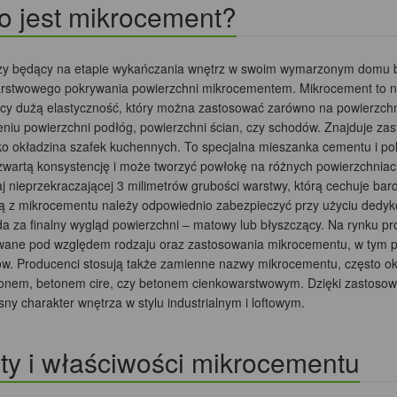
o jest mikrocement?
zy będący na etapie wykańczania wnętrz w swoim wymarzonym domu być
rstwowego pokrywania powierzchni mikrocementem. Mikrocement to n
cy dużą elastyczność, który można zastosować zarówno na powierzchni
niu powierzchni podłóg, powierzchni ścian, czy schodów. Znajduje za
ko okładzina szafek kuchennych. To specjalna mieszanka cementu i po
zwartą konsystencję i może tworzyć powłokę na różnych powierzchniach.
j nieprzekraczającej 3 milimetrów grubości warstwy, którą cechuje ba
 z mikrocementu należy odpowiednio zabezpieczyć przy użyciu dedyko
a za finalny wygląd powierzchni – matowy lub błyszczący. Na rynku 
wane pod względem rodzaju oraz zastosowania mikrocementu, w tym pr
ów. Producenci stosują także zamienne nazwy mikrocementu, często okr
onem, betonem cire, czy betonem cienkowarstwowym. Dzięki zastosow
y charakter wnętrza w stylu industrialnym i loftowym.
ty i właściwości mikrocementu