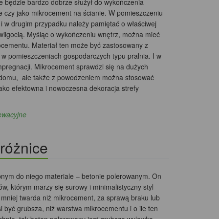
e będzie bardzo dobrze służył do wykończenia
nce czy jako mikrocement na ścianie. W pomieszczeniu
 i w drugim przypadku należy pamiętać o właściwej
wilgocią. Myśląc o wykończeniu wnętrz, można mieć
cementu. Materiał ten może być zastosowany z
 w pomieszczeniach gospodarczych typu pralnia. I w
mpregnacji. Mikrocement sprawdzi się na dużych
j domu, ale także z powodzeniem można stosować
ko efektowna i nowoczesna dekoracja strefy
lewacyjne
różnice
bnym do niego materiale – betonie polerowanym. On
w, którym marzy się surowy i minimalistyczny styl
 mniej twarda niż mikrocement, za sprawą braku lub
być grubsza, niż warstwa mikrocementu i o ile ten