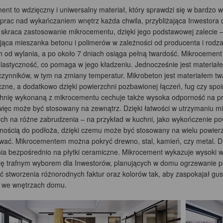
ent to wdzięczny i uniwersalny materiał, który sprawdzi się w bardzo 
prac nad wykańczaniem wnętrz każda chwila, przybliżająca Inwestora
 skraca zastosowanie mikrocementu, dzięki jego podstawowej zalecie –
jąca mieszanka betonu i polimerów w zależności od producenta i rodza
h od wylania, a po około 7 dniach osiąga pełną twardość. Mikrocement
lastyczność, co pomaga w jego kładzeniu. Jednocześnie jest materiał
czynników, w tym na zmiany temperatur. Mikrobeton jest materiałem t
ne, a dodatkowo dzięki powierzchni pozbawionej łączeń, fug czy spoin 
hnię wykonaną z mikrocementu cechuje także wysoka odporność na pro
 więc może być stosowany na zewnątrz. Dzięki łatwości w utrzymaniu 
ch na różne zabrudzenia – na przykład w kuchni, jako wykończenie pow
nością do podłoża, dzięki czemu może być stosowany na wielu powierzc
wać. Mikrocementem można pokryć drewno, stal, kamień, czy metal. D
ia bezpośrednio na płytki ceramiczne. Mikrocement wykazuje wysoki w
ię trafnym wyborem dla Inwestorów, planujących w domu ogrzewanie po
ć stworzenia różnorodnych faktur oraz kolorów tak, aby zaspokajał gu
 we wnętrzach domu.