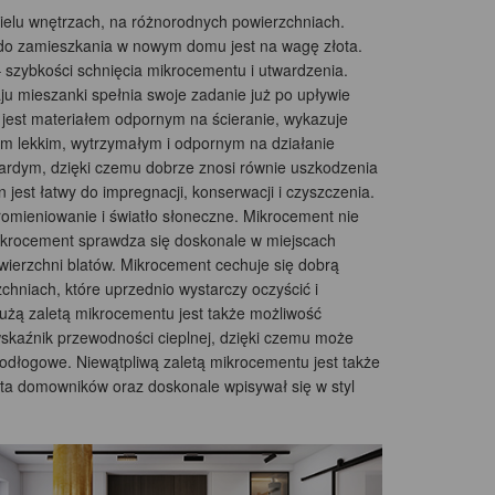
wielu wnętrzach, na różnorodnych powierzchniach.
 do zamieszkania w nowym domu jest na wagę złota.
 szybkości schnięcia mikrocementu i utwardzenia.
ju mieszanki spełnia swoje zadanie już po upływie
 jest materiałem odpornym na ścieranie, wykazuje
em lekkim, wytrzymałym i odpornym na działanie
wardym, dzięki czemu dobrze znosi równie uszkodzenia
jest łatwy do impregnacji, konserwacji i czyszczenia.
mieniowanie i światło słoneczne. Mikrocement nie
mikrocement sprawdza się doskonale w miejscach
ierzchni blatów. Mikrocement cechuje się dobrą
hniach, które uprzednio wystarczy oczyścić i
użą zaletą mikrocementu jest także możliwość
skaźnik przewodności cieplnej, dzięki czemu może
dłogowe. Niewątpliwą zaletą mikrocementu jest także
sta domowników oraz doskonale wpisywał się w styl