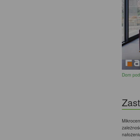
Dom pod
Zas
Mikrocem
zależnoś
nałożeni