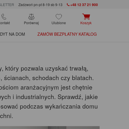
LETTER
Zadzwoń pn-pt 8-19 sb 9-13
+48 12 37 21 900
ontakt
Porównaj
Ulubione
Koszyk
DYT NA DOM
ZAMÓW BEZPŁATNY KATALOG
 który pozwala uzyskać trwałą,
h, ścianach, schodach czy blatach.
ościom aranżacyjnym jest chętnie
h i industrialnych. Sprawdź, jakie
tosować podczas wykańczania domu
chni.