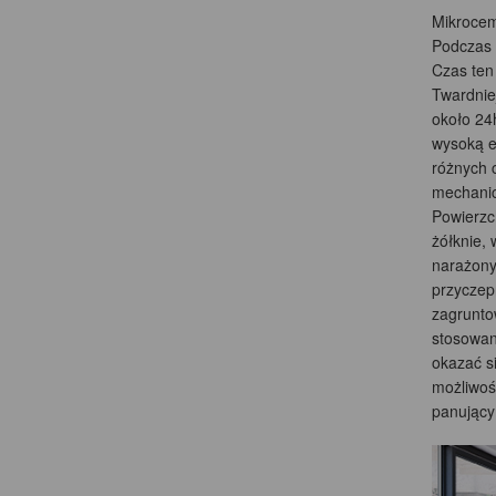
Mikrocem
Podczas 
Czas ten
Twardnie
około 24
wysoką e
różnych 
mechanicz
Powierzc
żółknie,
narażony
przyczep
zagrunto
stosowan
okazać s
możliwoś
panujący