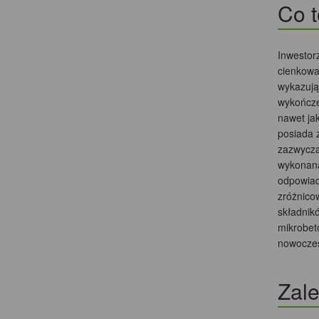
Co t
Inwestor
cienkowa
wykazują
wykończe
nawet ja
posiada 
zazwycza
wykonaną
odpowiad
zróżnico
składnik
mikrobet
nowoczesn
Zale