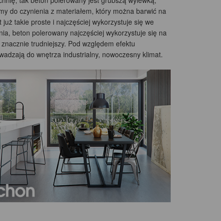
hnię, tak beton polerowany jest grubszą wylewką,
y do czynienia z materiałem, który można barwić na
 już takie proste i najczęściej wykorzystuje się we
ia, beton polerowany najczęściej wykorzystuje się na
t znacznie trudniejszy. Pod względem efektu
adzają do wnętrza industrialny, nowoczesny klimat.