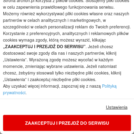
Strona archon.pl korzysta z plików cookies. Stosujemy pliki cookies
ul. Słowackiego 86
,
32-400 Myślenice
w celu zapewnienia prawidłowego funkcjonowania serwisu.
Zadzwoń pn-pt 8.00-19.00, sb 9.00-13.00
Możemy również wykorzystywać pliki cookies własne oraz naszych
tel. +48 12 37 21 900
partnerów w celach analitycznych i marketingowych, w
szczególności w celach personalizacji reklam do Twoich preferencji.
archon@archon.pl
Korzystanie z preferencyjnych, analitycznych i reklamowych plików
Kontakt
cookies wymaga zgody, którą możesz wyrazić, klikając
„ZAAKCEPTUJ I PRZEJDŹ DO SERWISU”
. Jeżeli chcesz
Często Zadawane Pytania
dostosować swoje zgody dla nas i naszych partnerów, kliknij
O ARCHON+
„Ustawienia”. Wyrażoną zgodę możesz wycofać w każdym
Praca w ARCHON+
momencie, zmieniając wybrane ustawienia. Jeżeli natomiast
Jak kupić projekt domu ARCHON+
chcesz, żebyśmy stosowali tylko niezbędne pliki cookies, kliknij
Adaptacja projektu ARCHON+ (Partnerzy)
„Ustawienia” i zaakceptuj niezbędne pliki cookies.
Regulaminy
Aby uzyskać więcej informacji, zapoznaj się z naszą
Polityką
Promocje
prywatności
.
Konkursy
Opinie Klientów
Ustawienia
Reklama w ARCHON+
Contact us
Зв'яжіться з нами
ZAAKCEPTUJ I PRZEJDŹ DO SERWISU