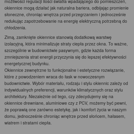
możliwości regulacji ilości światła wpadającego do pomieszczeń,
okiennice mogą działać jak naturalna bariera, odbijając promienie
słoneczne, chroniąc wnętrza przed przegrzaniem i jednocześnie
redukując zapotrzebowanie na energię elektryczną potrzebną do
chłodzenia.
Zimą, zamknięte okiennice stanowią dodatkową warstwę
izolacyjną, która minimalizuje straty ciepła przez okna. To ważne,
szczególnie w budownictwie pasywnym, gdzie każda forma
zmniejszenia strat energii przyczynia się do lepszej efektywności
energetycznej budynku.
Okiennice zewnętrzne to funkcjonalne i estetyczne rozwiązanie,
które z powodzeniem wraca do łask w nowoczesnym
budownictwie. Wybór materiału, rodzaju i stylu okiennic zależy od
indywidualnych preferencji, warunków klimatycznych oraz stylu
architektury. Niezależnie od tego, czy zdecydujemy się na
okiennice drewniane, aluminiowe czy z PCV, możemy być pewni,
że poprawią one zarówno estetykę, jak i komfort życia w naszym
domu, jednocześnie chroniąc wnętrze przed słońcem, hałasem,
wiatrem i stratami ciepła.