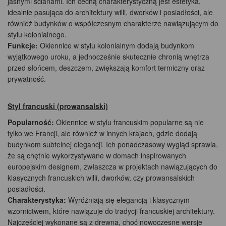
jasnymi ścianami. Ich cechą charakterystyczną jest estetyka,
idealnie pasująca do architektury willi, dworków i posiadłości, ale
również budynków o współczesnym charakterze nawiązującym do
stylu kolonialnego.
Funkcje:
Okiennice w stylu kolonialnym dodają budynkom
wyjątkowego uroku, a jednocześnie skutecznie chronią wnętrza
przed słońcem, deszczem, zwiększają komfort termiczny oraz
prywatność.
Styl francuski (prowansalski)
Popularność:
Okiennice w stylu francuskim popularne są nie
tylko we Francji, ale również w innych krajach, gdzie dodają
budynkom subtelnej elegancji. Ich ponadczasowy wygląd sprawia,
że są chętnie wykorzystywane w domach inspirowanych
europejskim designem, zwłaszcza w projektach nawiązujących do
klasycznych francuskich willi, dworków, czy prowansalskich
posiadłości.
Charakterystyka:
Wyróżniają się elegancją i klasycznym
wzornictwem, które nawiązuje do tradycji francuskiej architektury.
Najczęściej wykonane są z drewna, choć nowoczesne wersje