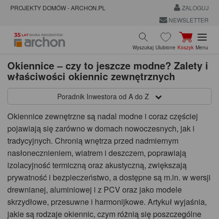
PROJEKTY DOMÓW - ARCHON.PL
ZALOGUJ
NEWSLETTER
Wyszukaj
Ulubione
Koszyk
Menu
Okiennice – czy to jeszcze modne? Zalety i
właściwości okiennic zewnętrznych
Poradnik Inwestora od A do Z
Okiennice zewnętrzne są nadal modne i coraz częściej
pojawiają się zarówno w domach nowoczesnych, jak i
tradycyjnych. Chronią wnętrza przed nadmiernym
nasłonecznieniem, wiatrem i deszczem, poprawiają
izolacyjność termiczną oraz akustyczną, zwiększają
prywatność i bezpieczeństwo, a dostępne są m.in. w wersji
drewnianej, aluminiowej i z PCV oraz jako modele
skrzydłowe, przesuwne i harmonijkowe. Artykuł wyjaśnia,
jakie są rodzaje okiennic, czym różnią się poszczególne