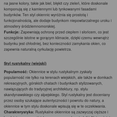
na jasne kolory, takie jak biel, błękit czy zieleń, które doskonale
komponują się z kamiennymi lub tynkowanymi fasadami
budynków. Ten styl okiennic wyróżnia się prostotą i
funkcjonalnością, ale dodaje budynkom niepowtarzalnego uroku i
atmosfery śródziemnomorskiej.
Funkcje:
Zapewniają ochronę przed ciepłem i słońcem, co jest
szczególnie istotne w gorącym klimacie, dzięki czemu wewnątrz
budynku jest chłodniej, bez konieczności zamykania okien, co
zapewnia naturalną cyrkulację powietrza.
Styl rustykalny (wiejski)
Popularność:
Okiennice w stylu rustykalnym zyskały
popularność nie tylko na terenach wiejskich, ale także w domkach
rekreacyjnych, górskich chatach i budynkach stylizowanych,
nawiązujących do tradycyjnej architektury, np. stylu
skandynawskiego czy alpejskiego. Styl rustykalny jest doceniany
przez osoby szukające autentyczności i powrotu do natury, a
okiennice w tym stylu doskonale wpisują się w te oczekiwania.
Charakterystyka:
Rustykalne okiennice są zazwyczaj cięższe i