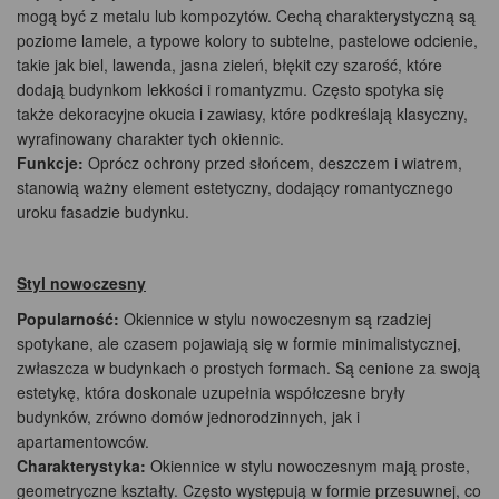
mogą być z metalu lub kompozytów. Cechą charakterystyczną są
poziome lamele, a typowe kolory to subtelne, pastelowe odcienie,
takie jak biel, lawenda, jasna zieleń, błękit czy szarość, które
dodają budynkom lekkości i romantyzmu. Często spotyka się
także dekoracyjne okucia i zawiasy, które podkreślają klasyczny,
wyrafinowany charakter tych okiennic.
Funkcje:
Oprócz ochrony przed słońcem, deszczem i wiatrem,
stanowią ważny element estetyczny, dodający romantycznego
uroku fasadzie budynku.
Styl nowoczesny
Popularność:
Okiennice w stylu nowoczesnym są rzadziej
spotykane, ale czasem pojawiają się w formie minimalistycznej,
zwłaszcza w budynkach o prostych formach. Są cenione za swoją
estetykę, która doskonale uzupełnia współczesne bryły
budynków, zrówno domów jednorodzinnych, jak i
apartamentowców.
Charakterystyka:
Okiennice w stylu nowoczesnym mają proste,
geometryczne kształty. Często występują w formie przesuwnej, co