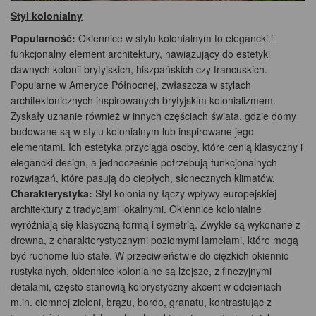
Styl kolonialny
Popularność:
Okiennice w stylu kolonialnym to elegancki i
funkcjonalny element architektury, nawiązujący do estetyki
dawnych kolonii brytyjskich, hiszpańskich czy francuskich.
Popularne w Ameryce Północnej, zwłaszcza w stylach
architektonicznych inspirowanych brytyjskim kolonializmem.
Zyskały uznanie również w innych częściach świata, gdzie domy
budowane są w stylu kolonialnym lub inspirowane jego
elementami. Ich estetyka przyciąga osoby, które cenią klasyczny i
elegancki design, a jednocześnie potrzebują funkcjonalnych
rozwiązań, które pasują do ciepłych, słonecznych klimatów.
Charakterystyka:
Styl kolonialny łączy wpływy europejskiej
architektury z tradycjami lokalnymi. Okiennice kolonialne
wyróżniają się klasyczną formą i symetrią. Zwykle są wykonane z
drewna, z charakterystycznymi poziomymi lamelami, które mogą
być ruchome lub stałe. W przeciwieństwie do ciężkich okiennic
rustykalnych, okiennice kolonialne są lżejsze, z finezyjnymi
detalami, często stanowią kolorystyczny akcent w odcieniach
m.in. ciemnej zieleni, brązu, bordo, granatu, kontrastując z