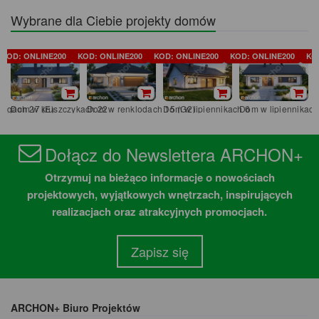
Wybrane dla Ciebie projekty domów
KOD: ONLINE200
KOD: ONLINE200
KOD: ONLINE200
KOD: ONLINE200
KO
iegach 27 (E)
Dom w kruszczykach 22
Dom w renklodach 15 (G2)
Dom w lipiennikach 6
Dom w lipiennikach
Dołącz do Newslettera ARCHON+
Otrzymuj na bieżąco informacje o nowościach
projektowych, wyjątkowych wnętrzach, inspirujących
realizacjach oraz atrakcyjnych promocjach.
Zapisz się
ARCHON+ Biuro Projektów