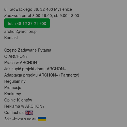
ul. Słowackiego 86
,
32-400 Myślenice
Zadzwoń pn-pt 8.00-19.00, sb 9.00-13.00
tel. +48 12 37 21 900
archon@archon.pl
Kontakt
Często Zadawane Pytania
O ARCHON+
Praca w ARCHON+
Jak kupić projekt domu ARCHON+
Adaptacja projektu ARCHON+ (Partnerzy)
Regulaminy
Promocje
Konkursy
Opinie Klientów
Reklama w ARCHON+
Contact us
Зв'яжіться з нами